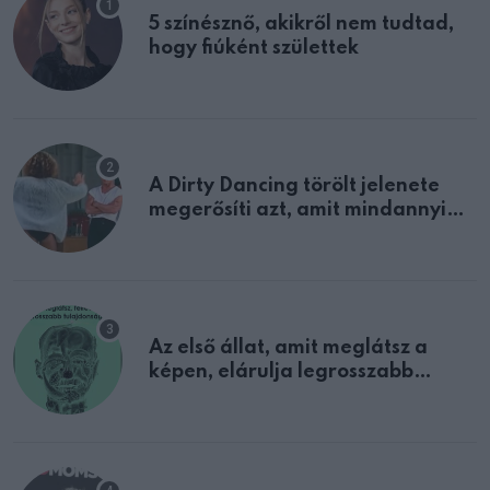
5 színésznő, akikről nem tudtad,
hogy fiúként születtek
A Dirty Dancing törölt jelenete
megerősíti azt, amit mindannyian
sejtettünk
Az első állat, amit meglátsz a
képen, elárulja legrosszabb
tulajdonságodat