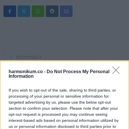
Whatsapp
Reddit
Share
via
Email
ELŐZŐ POSZT
Heti horoszkóp augusztus 19.-25. – Ha azt
harmonikum.co -
Do Not Process My Personal
hiszed nyugisan zárul az augusztus, nagyot
Information
tévedsz!
If you wish to opt-out of the sale, sharing to third parties, or
processing of your personal or sensitive information for
targeted advertising by us, please use the below opt-out
section to confirm your selection. Please note that after your
opt-out request is processed you may continue seeing
KÖVETKEZŐ POSZT
interest-based ads based on personal information utilized by
us or personal information disclosed to third parties prior to
NAPI VICC: Egy egyetemista az ebédlőben