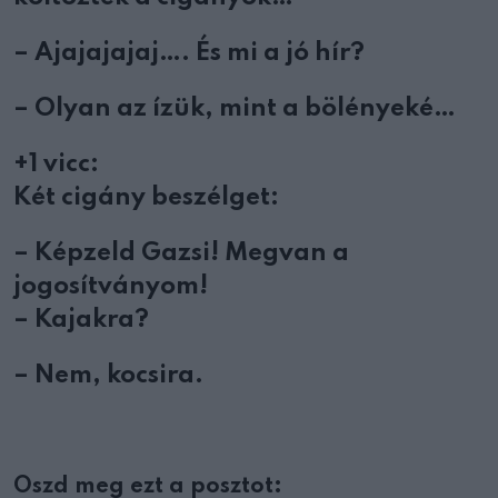
– Ajajajajaj…. És mi a jó hír?
– Olyan az ízük, mint a bölényeké…
+1 vicc:
Két cigány beszélget:
– Képzeld Gazsi! Megvan a
jogosítványom!
– Kajakra?
– Nem, kocsira.
Oszd meg ezt a posztot: