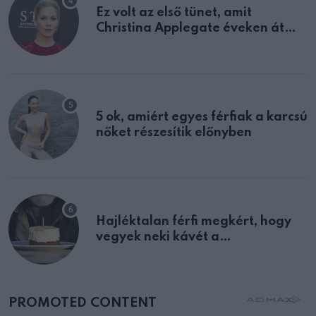
Ez volt az első tünet, amit
Christina Applegate éveken át
félreértett, pedig a szklerózis
multiplex egyértelmű jele volt
5 ok, amiért egyes férfiak a karcsú
nőket részesítik előnyben
Hajléktalan férfi megkért, hogy
vegyek neki kávét a
születésnapján – órákkal később
mellettem ült az első osztályon