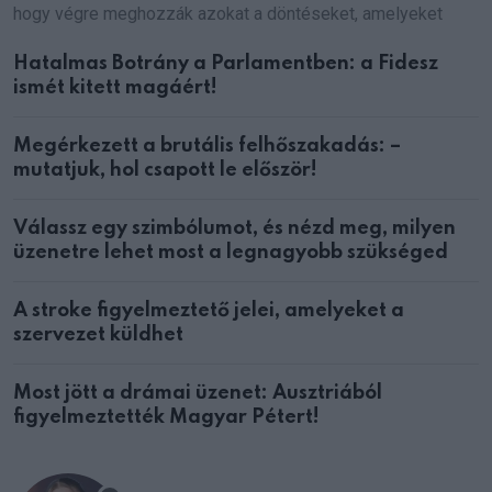
hogy végre meghozzák azokat a döntéseket, amelyeket
Hatalmas Botrány a Parlamentben: a Fidesz
ismét kitett magáért!
Megérkezett a brutális felhőszakadás: –
mutatjuk, hol csapott le először!
Válassz egy szimbólumot, és nézd meg, milyen
üzenetre lehet most a legnagyobb szükséged
A stroke figyelmeztető jelei, amelyeket a
szervezet küldhet
Most jött a drámai üzenet: Ausztriából
figyelmeztették Magyar Pétert!