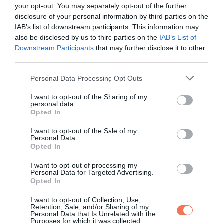
your opt-out. You may separately opt-out of the further
le szeretett volna ülni…
disclosure of your personal information by third parties on the
IAB’s list of downstream participants. This information may
also be disclosed by us to third parties on the
IAB’s List of
Downstream Participants
that may further disclose it to other
third parties.
További bejegyzések
Please note that this website/app uses one or more Google
Personal Data Processing Opt Outs
services and may gather and store information including but
not limited to your visit or usage behaviour. You may click to
I want to opt-out of the Sharing of my
personal data.
grant or deny consent to Google and its third-party tags to
Opted In
use your data for below specified purposes in below Google
consent section.
I want to opt-out of the Sale of my
Personal Data.
Opted In
I want to opt-out of processing my
Personal Data for Targeted Advertising.
Opted In
I want to opt-out of Collection, Use,
Retention, Sale, and/or Sharing of my
Personal Data that Is Unrelated with the
Purposes for which it was collected.