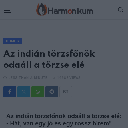
Skip
to
content
HUMOR
Az indián törzsfőnök
odaáll a törzse elé
LESS THAN A MINUTE
16982
VIEWS
Whatsapp
Reddit
Share
via
Email