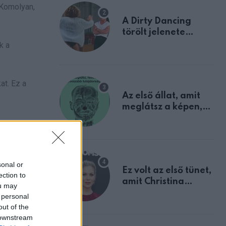
 Komolyan,
A Dirty Dancing
törölt jelenete
megerősíti azt, amit
k a
mindannyian
sejtettünk
at. Ez a
Az első állat, amit
meglátsz a képen,
elárulja legrosszabb
tulajdonságodat
sonal or
Ez volt az első tünet,
ection to
amit Christina
ou may
Applegate éveken
 personal
át félreértett, pedig
out of the
a szklerózis
 downstream
via
multiplex