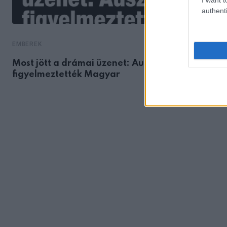
authenti
EMBEREK
Most jött a drámai üzenet: Ausztriából
figyelmeztették Magyar