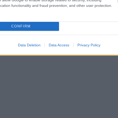
cation functionality and fraud prevention, and other user protection.
EMBEREK
CONFIRM
67 évesen utaztam először Máltára, és úgy
döntöttem,
Data Deletion
Data Access
Privacy Policy