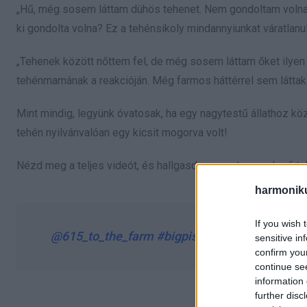
„Hű, még sosem láttam dühös tehenet. Nem gondoltam volna,
ki gondolta volna? Ez a tehénsikoly mindannyiunkat váratlanul
„Tehenek között nőttem fel, de még sosem láttam őket ilye
tehénmamának a reakcióján. Még farmos háttérrel sem láttak
Mint mindig, legyünk óvatosak, ha egy nagytestű állathoz kö
tehén nyilvánvalóan egy kicsit mogorva volt!
Nézd meg a teljes videót, és hallgasd meg ezt a meglepő te
harmonik
If you wish 
@615_to_the_farm
#bigpissed
#shehatesme
♬
sensitive in
confirm you
continue se
information 
further disc