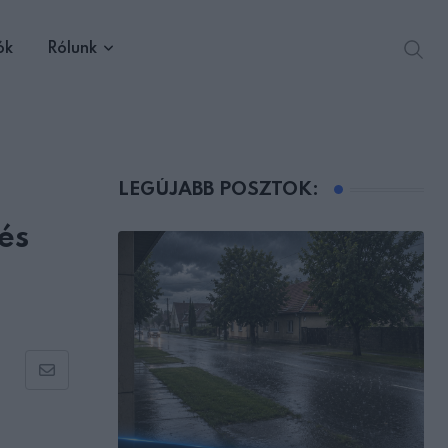
ók
Rólunk
LEGÚJABB POSZTOK:
és
Share
via
Email