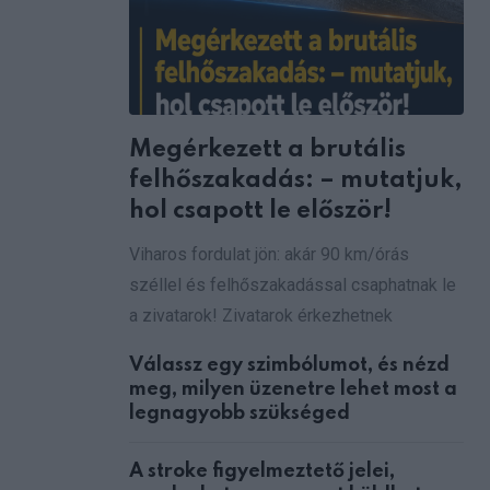
Megérkezett a brutális
felhőszakadás: – mutatjuk,
hol csapott le először!
Viharos fordulat jön: akár 90 km/órás
széllel és felhőszakadással csaphatnak le
a zivatarok! Zivatarok érkezhetnek
Válassz egy szimbólumot, és nézd
meg, milyen üzenetre lehet most a
legnagyobb szükséged
A stroke figyelmeztető jelei,