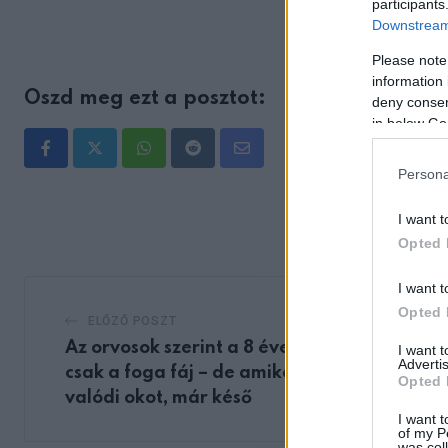
participants
Downstream 
Please note
information 
Oszd meg ezt a posztot:
deny consent
in below Go
Whatsapp
Reddit
Share
Persona
via
Email
I want t
Opted 
I want t
Opted 
ELŐZŐ POSZT
Az orvosok szerint a 8 éves kislánynak
I want 
Advertis
csak a foga fáj – de amikor felfedezik a
Opted 
valódi okot, már késő
I want t
of my P
was col