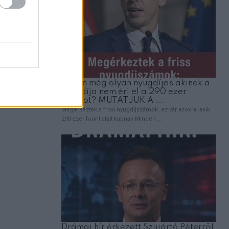
EMBEREK
Elvittem a halálos beteg kislányomat az
hogy