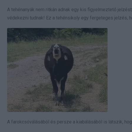
A tehénanyák nem ritkán adnak egy kis figyelmeztető jelzés
védekezni tudnak! Ez a tehénsikoly egy fergeteges jelzés, ho
A farokcsóválásából és persze a kiabálásából is látszik, h