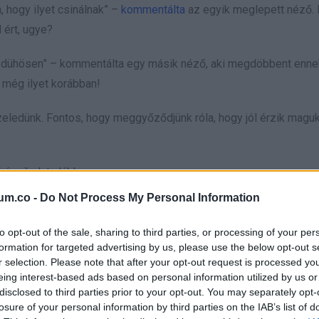
 hogy ilyet csinálnak” –
kommentálta
az egyik meglepett néző.
 ért, ugye?
n dühösen” – kommentálta egy másik néző, aki megdöbbent enne
 még ilyet korábban!
zeledünk. Fontos, hogy meggyőződjünk róla, hogy jól érzik maguk
hénsikolyt alább.
um.co -
Do Not Process My Personal Information
to opt-out of the sale, sharing to third parties, or processing of your per
 original sound
formation for targeted advertising by us, please use the below opt-out s
r selection. Please note that after your opt-out request is processed y
eing interest-based ads based on personal information utilized by us or
disclosed to third parties prior to your opt-out. You may separately opt-
losure of your personal information by third parties on the IAB’s list of