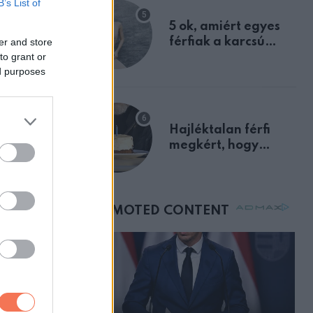
B’s List of
egyértelmű jele volt
5 ok, amiért egyes
férfiak a karcsú
er and store
to grant or
nőket részesítik
ed purposes
előnyben
Hajléktalan férfi
megkért, hogy
vegyek neki kávét a
születésnapján –
órákkal később
mellettem ült az első
ZT
osztályon
tett
ott,
tést
azta