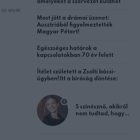
amelyeket a szervezet küldhet
, az anyák
Most jött a drámai üzenet:
Ausztriából figyelmeztették
Magyar Pétert!
Egészséges határok a
kapcsolatokban 70 év felett
Ítélet született a Zsolti bácsi-
ügyben!Itt a bíróság döntése:
5 színésznő, akikről
nem tudtad, hogy
fiúként születtek