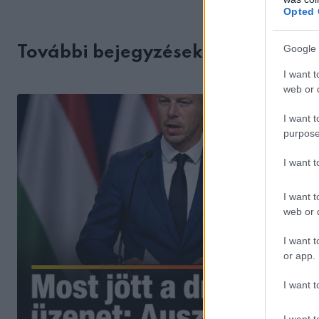
Opted 
Google 
További bejegyzések
I want t
web or d
I want t
purpose
I want 
I want t
web or d
I want t
or app.
I want t
I want t