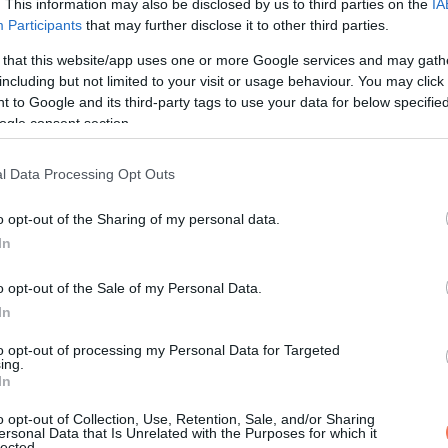
. This information may also be disclosed by us to third parties on the
IA
Participants
that may further disclose it to other third parties.
 that this website/app uses one or more Google services and may gath
including but not limited to your visit or usage behaviour. You may click 
 to Google and its third-party tags to use your data for below specifi
ogle consent section.
l Data Processing Opt Outs
o opt-out of the Sharing of my personal data.
In
o opt-out of the Sale of my Personal Data.
KÖVETKEZŐ POS
In
Ez a kisgyermek nem csak segí
to opt-out of processing my Personal Data for Targeted
világra hozni „a babáját” – beugr
ing.
In
hogy a „bőr a bőrhöz” érin
alkalm
o opt-out of Collection, Use, Retention, Sale, and/or Sharing
ersonal Data that Is Unrelated with the Purposes for which it
lected.