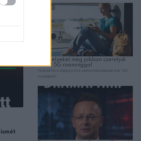
ÉLETMÓD
 ismét
Megérkezett a brutális felhőszakadás: –
hol csapott