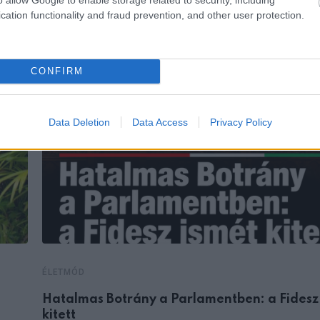
cation functionality and fraud prevention, and other user protection.
CONFIRM
Data Deletion
Data Access
Privacy Policy
ÉLETMÓD
Hatalmas Botrány a Parlamentben: a Fidesz
kitett