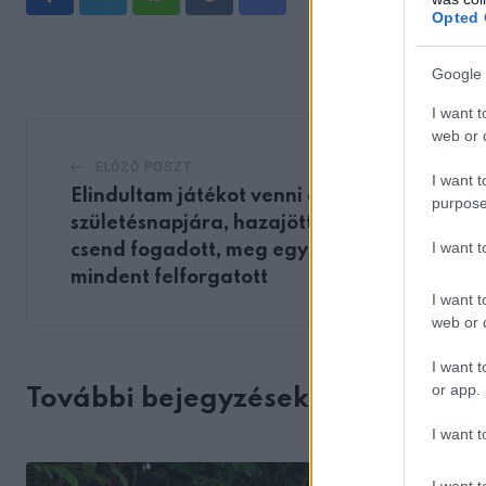
Whatsapp
Reddit
Share
Opted 
via
Email
Google 
I want t
web or d
ELŐZŐ POSZT
I want t
Elindultam játékot venni a lányom
purpose
születésnapjára, hazajöttem, és csak a
I want 
csend fogadott, meg egy cetli, ami
mindent felforgatott
I want t
web or d
I want t
or app.
További bejegyzések
I want t
I want t