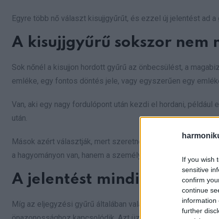
Egyre több nő választ kisujjgyűrűt, és ezzel új jelentést ad 
A kisujjgyűrű sokszor nem
Sok nőnél a kisujjon hordott gyűrű az önbecsülést, a magab
emléke, egy fontos döntés jele, vagy egyszerűen egy emlékez
Van, aki egy nagy fordulópont után kezdi el hordani, például
után.
harmonik
Mások azért választják, mert szeretnék megmutatni az egyén
a hagyományon van, hanem a személyes jelentésen.
If you wish 
sensitive in
A jelentést mindig a szánd
confirm you
continue se
information 
Míg az eljegyzési gyűrű általában valaki más iránti elkötelez
further disc
önazonossághoz kapcsolódik. Azt üzeni, hogy az önértékelés