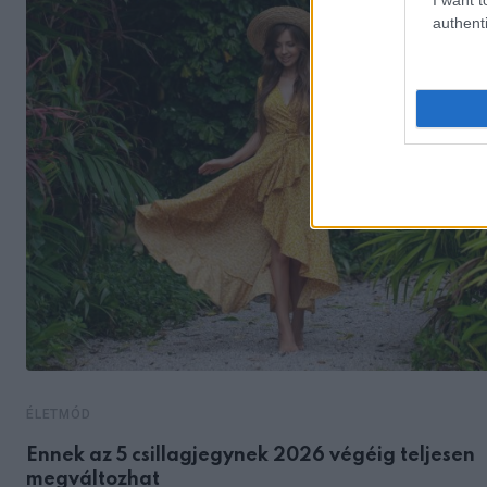
authenti
ÉLETMÓD
Ennek az 5 csillagjegynek 2026 végéig teljesen
megváltozhat