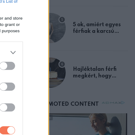
B’s List of
a szklerózis
multiplex
 is.
er and store
egyértelmű jele volt
to grant or
5 ok, amiért egyes
ed purposes
férfiak a karcsú
nőket részesítik
rozott
előnyben
Hajléktalan férfi
megkért, hogy
 az, amit
vegyek neki kávét a
születésnapján –
órákkal később
mellettem ült az első
osztályon