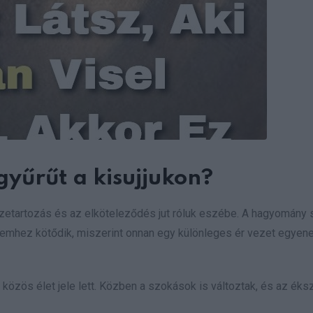
yűrűt a kisujjukon?
zetartozás és az elköteleződés jut róluk eszébe. A hagyomány s
edelemhez kötődik, miszerint onnan egy különleges ér vezet egyen
a közös élet jele lett. Közben a szokások is változtak, és az ék