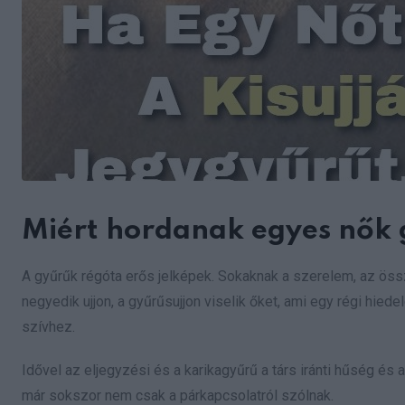
Miért hordanak egyes nők g
A gyűrűk régóta erős jelképek. Sokaknak a szerelem, az öss
negyedik ujjon, a gyűrűsujjon viselik őket, ami egy régi hi
szívhez.
Idővel az eljegyzési és a karikagyűrű a társ iránti hűség és 
már sokszor nem csak a párkapcsolatról szólnak.