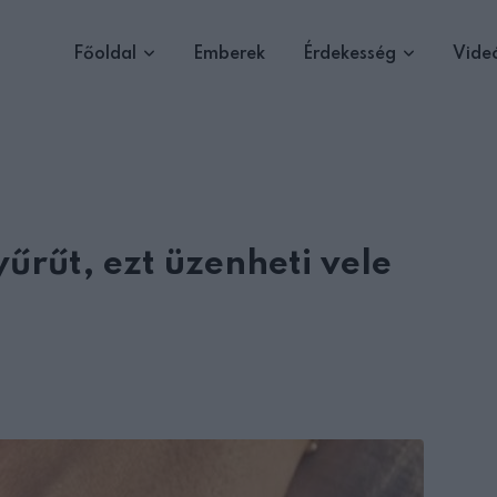
Főoldal
Emberek
Érdekesség
Vide
yűrűt, ezt üzenheti vele