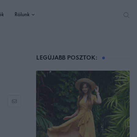
ók
Rólunk
LEGÚJABB POSZTOK:
Share
via
Email