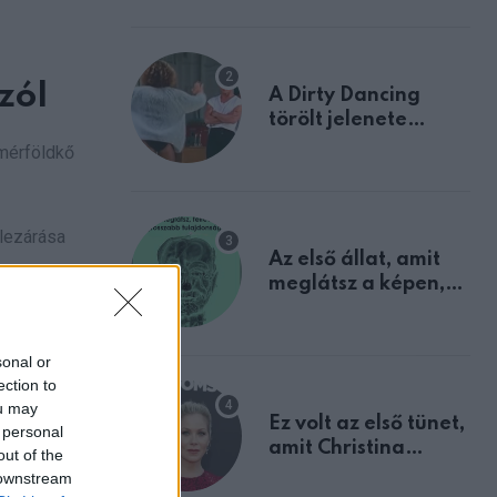
zól
A Dirty Dancing
törölt jelenete
megerősíti azt, amit
 mérföldkő
mindannyian
sejtettünk
 lezárása
Az első állat, amit
meglátsz a képen,
elárulja legrosszabb
gsúly nem
tulajdonságodat
sonal or
ection to
ou may
Ez volt az első tünet,
 personal
amit Christina
out of the
és
Applegate éveken
 downstream
át félreértett, pedig