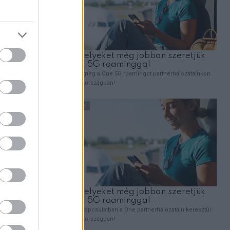
ZT
és a
onja