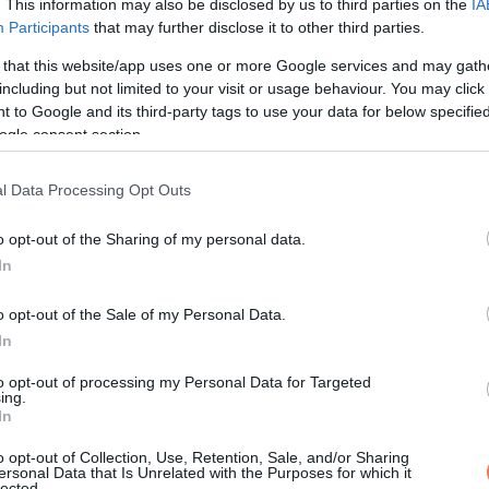
. This information may also be disclosed by us to third parties on the
IA
Participants
that may further disclose it to other third parties.
tátuszjelkép, volt divatjelenség, és volt az önkifejezés eszköze
 that this website/app uses one or more Google services and may gath
including but not limited to your visit or usage behaviour. You may click 
ként, amit szigorú szabályok irányítanak.
 to Google and its third-party tags to use your data for below specifi
ogle consent section.
karikát hord, mások köves, díszes darabot választanak, vagy graví
iselője hozzákapcsol.
l Data Processing Opt Outs
 Az önállóságot, a fejlődést és a hitelességet erősíti.
o opt-out of the Sharing of my personal data.
In
emlékeztető lehet arra, hogy az egyik legfontosabb elköteleződés
o opt-out of the Sale of my Personal Data.
In
to opt-out of processing my Personal Data for Targeted
ing.
In
o opt-out of Collection, Use, Retention, Sale, and/or Sharing
ersonal Data that Is Unrelated with the Purposes for which it
lected.