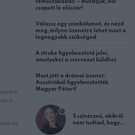
felhőszakadás: – mutatjuk, hol
csapott le először!
Válassz egy szimbólumot, és nézd
meg, milyen üzenetre lehet most a
legnagyobb szükséged
A stroke figyelmeztető jelei,
amelyeket a szervezet küldhet
Most jött a drámai üzenet:
Ausztriából figyelmeztették
Magyar Pétert!
zerint a
esen a
5 színésznő, akikről
nem tudtad, hogy
szerek ma
fiúként születtek