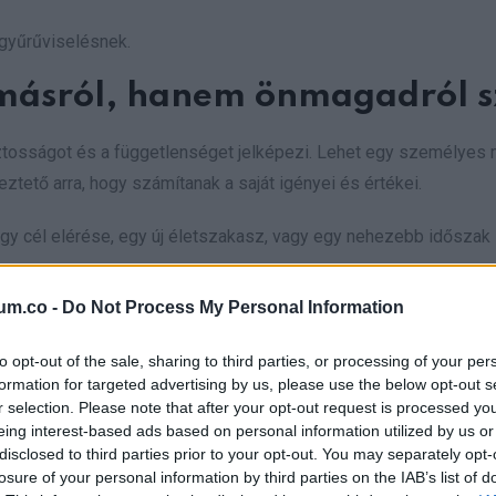
a gyűrűviselésnek.
 másról, hanem önmagadról s
iztosságot és a függetlenséget jelképezi. Lehet egy személyes
tető arra, hogy számítanak a saját igényei és értékei.
 egy cél elérése, egy új életszakasz, vagy egy nehezebb időszak
um.co -
Do Not Process My Personal Information
iségüket, és erőt merítenek belőle a hétköznapokban. Itt a han
to opt-out of the sale, sharing to third parties, or processing of your per
formation for targeted advertising by us, please use the below opt-out s
ék adja
r selection. Please note that after your opt-out request is processed y
eing interest-based ads based on personal information utilized by us or
disclosed to third parties prior to your opt-out. You may separately opt-
ődést fejez ki, a kisujjgyűrű sokszor a saját célokhoz, elvekhez 
losure of your personal information by third parties on the IAB’s list of
 belülről jön, nem mások visszajelzéseiből.