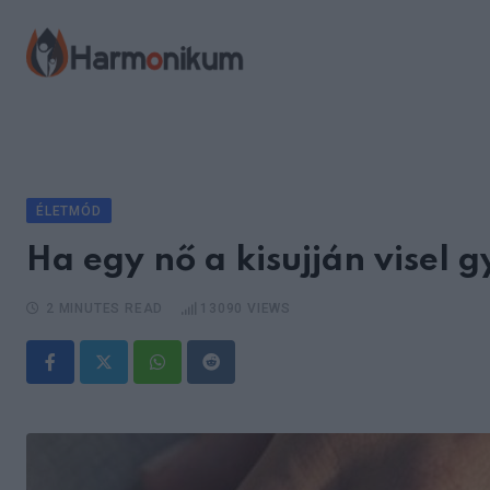
Skip
to
content
ÉLETMÓD
Ha egy nő a kisujján visel g
2 MINUTES READ
13090
VIEWS
Whatsapp
Reddit