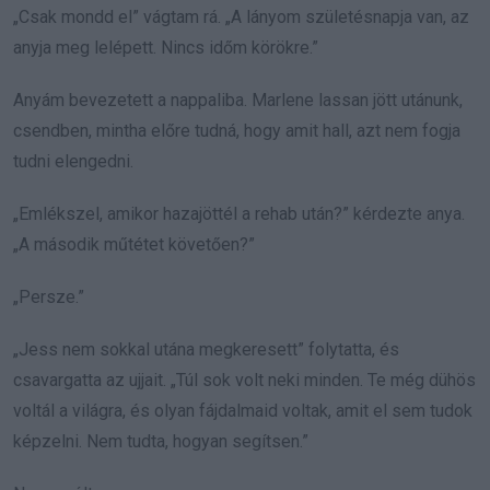
„Csak mondd el” vágtam rá. „A lányom születésnapja van, az
anyja meg lelépett. Nincs időm körökre.”
Anyám bevezetett a nappaliba. Marlene lassan jött utánunk,
csendben, mintha előre tudná, hogy amit hall, azt nem fogja
tudni elengedni.
„Emlékszel, amikor hazajöttél a rehab után?” kérdezte anya.
„A második műtétet követően?”
„Persze.”
„Jess nem sokkal utána megkeresett” folytatta, és
csavargatta az ujjait. „Túl sok volt neki minden. Te még dühös
voltál a világra, és olyan fájdalmaid voltak, amit el sem tudok
képzelni. Nem tudta, hogyan segítsen.”