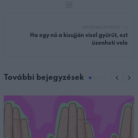
KÖVETKEZŐ POSZT
Ha egy nő a kisujján visel gyűrűt, ezt
üzenheti vele
További bejegyzések