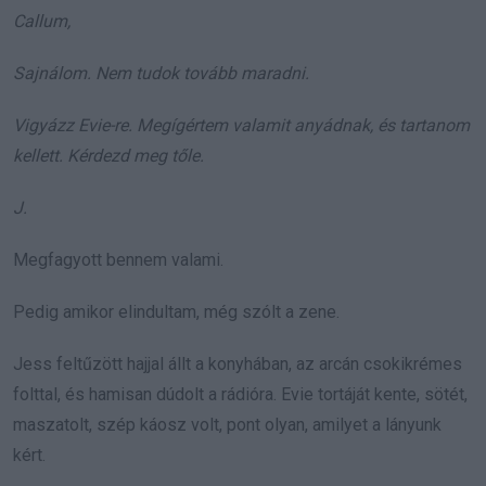
Callum,
Sajnálom. Nem tudok tovább maradni.
Vigyázz Evie-re. Megígértem valamit anyádnak, és tartanom
kellett. Kérdezd meg tőle.
J.
Megfagyott bennem valami.
Pedig amikor elindultam, még szólt a zene.
Jess feltűzött hajjal állt a konyhában, az arcán csokikrémes
folttal, és hamisan dúdolt a rádióra. Evie tortáját kente, sötét,
maszatolt, szép káosz volt, pont olyan, amilyet a lányunk
kért.