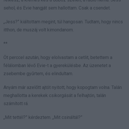
sehol, és Evie hangját sem hallottam. Csak a csendet.
„Jess?” kiáltottam megint, túl hangosan. Tudtam, hogy nincs
itthon, de muszáj volt kimondanom.
**
Öt perccel azután, hogy elolvastam a cetlit, betettem a
félálomban lévő Evie-t a gyerekülésbe. Az üzenetet a
zsebembe gyűrtem, és elindultam.
Anyám már azelőtt ajtót nyitott, hogy kopogtam volna. Talán
meghallotta a kerekek csikorgását a felhajtón, talán
számított rá.
„Mit tettél?” kérdeztem. „Mit csináltál?”