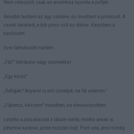
Nem válaszolt, csak az arcomhoz nyomta a pofiját.
Később leültem az ágy szélére, és levettem a protézist. A
csonk lüktetett, a bőr piros volt és dühös. Kinyúltam a
kenőcsért.
Evie felmászott mellém.
„Fáj?” kérdezte nagy szemekkel.
„Egy kicsit.”
„Ráfújjak? Anyával is ezt csináljuk, ha fáj valamim.”
„Fújhatsz, kincsem” mondtam, és elmosolyodtam.
Letette a plüsskacsát a lábam mellé, mintha annak is
pihennie kellene, aztán hozzám bújt. Pont oda, ahol mindig