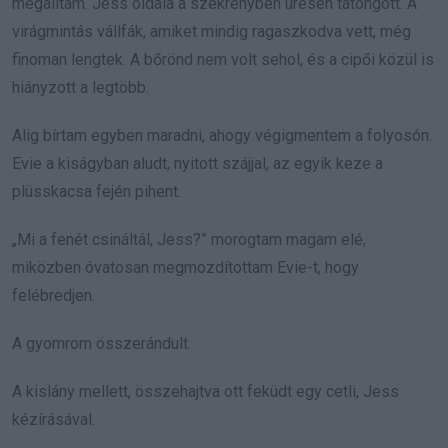
megálltam. Jess oldala a szekrényben üresen tátongott. A
virágmintás vállfák, amiket mindig ragaszkodva vett, még
finoman lengtek. A bőrönd nem volt sehol, és a cipői közül is
hiányzott a legtöbb.
Alig bírtam egyben maradni, ahogy végigmentem a folyosón.
Evie a kiságyban aludt, nyitott szájjal, az egyik keze a
plüsskacsa fején pihent.
„Mi a fenét csináltál, Jess?” morogtam magam elé,
miközben óvatosan megmozdítottam Evie-t, hogy
felébredjen.
A gyomrom összerándult.
A kislány mellett, összehajtva ott feküdt egy cetli, Jess
kézírásával.