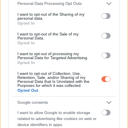
Please note that this website/app uses one or more Google
Personal Data Processing Opt Outs
services and may gather and store information including but
Anyám megharapta az ajkát.
not limited to your visit or usage behaviour. You may click to
I want to opt-out of the Sharing of my
personal data.
grant or deny consent to Google and its third-party tags to
Opted In
„Azt mondtam neki, hogy az igazság összetörne téged”
use your data for below specified purposes in below Google
consent section.
mondta vékony hangon. „Azt mondtam, ha szeret, akkor
I want to opt-out of the Sale of my
Personal Data.
felépíti veled az életet így is. Hogy Evie lehet a második
Opted In
esélyed.”
I want to opt-out of processing my
Personal Data for Targeted Advertising.
„Ez nem védelem volt” mondta Marlene tárgyilagosan. „Ez
Opted In
irányítás.”
I want to opt-out of Collection, Use,
Retention, Sale, and/or Sharing of my
Personal Data that Is Unrelated with the
„Nem volt jogod hozzá” mondtam, és a hangom megrepedt.
Purposes for which it was collected.
Opted Out
„Azt próbáltam óvni, ami még megmaradt neked” suttogta
Google consents
anya.
I want to allow Google to enable storage
related to advertising like cookies on web or
„Semmit nem óvtál meg” feleltem halkan, keményebben,
device identifiers in apps.
mint akartam.