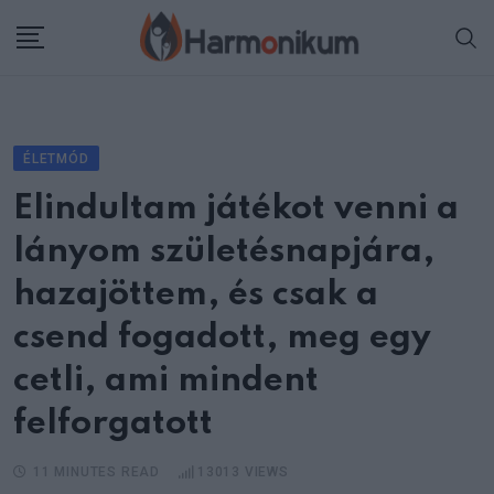
Skip
to
content
ÉLETMÓD
Elindultam játékot venni a
lányom születésnapjára,
hazajöttem, és csak a
csend fogadott, meg egy
cetli, ami mindent
felforgatott
11 MINUTES READ
13013
VIEWS