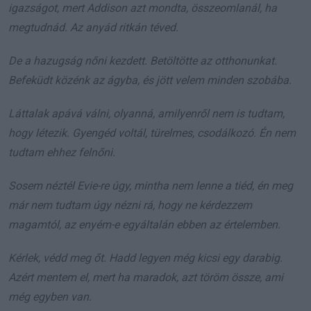
igazságot, mert Addison azt mondta, összeomlanál, ha
megtudnád. Az anyád ritkán téved.
De a hazugság nőni kezdett. Betöltötte az otthonunkat.
Befeküdt közénk az ágyba, és jött velem minden szobába.
Láttalak apává válni, olyanná, amilyenről nem is tudtam,
hogy létezik. Gyengéd voltál, türelmes, csodálkozó. Én nem
tudtam ehhez felnőni.
Sosem néztél Evie-re úgy, mintha nem lenne a tiéd, én meg
már nem tudtam úgy nézni rá, hogy ne kérdezzem
magamtól, az enyém-e egyáltalán ebben az értelemben.
Kérlek, védd meg őt. Hadd legyen még kicsi egy darabig.
Azért mentem el, mert ha maradok, azt töröm össze, ami
még egyben van.