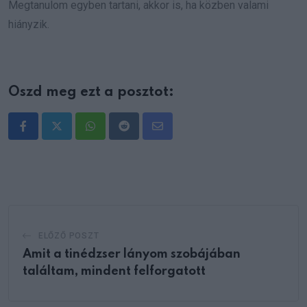
Megtanulom egyben tartani, akkor is, ha közben valami
hiányzik.
Oszd meg ezt a posztot:
Whatsapp
Reddit
Share
via
Email
ELŐZŐ POSZT
Amit a tinédzser lányom szobájában
találtam, mindent felforgatott