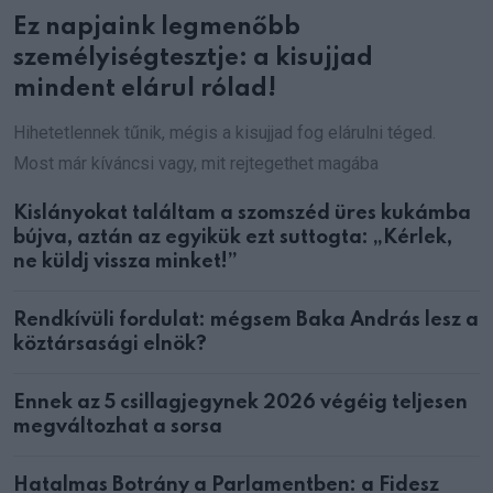
Ez napjaink legmenőbb
személyiségtesztje: a kisujjad
mindent elárul rólad!
Hihetetlennek tűnik, mégis a kisujjad fog elárulni téged.
Most már kíváncsi vagy, mit rejtegethet magába
Kislányokat találtam a szomszéd üres kukámba
bújva, aztán az egyikük ezt suttogta: „Kérlek,
ne küldj vissza minket!”
Rendkívüli fordulat: mégsem Baka András lesz a
köztársasági elnök?
Ennek az 5 csillagjegynek 2026 végéig teljesen
megváltozhat a sorsa
Hatalmas Botrány a Parlamentben: a Fidesz