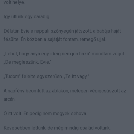
volt helye.
Így ültünk egy darabig.
Délután Evie a nappali szőnyegén játszott, a babája haját
fésülte. Én közben a sajátját fontam, remegő ujjal.
„Lehet, hogy anya egy ideig nem jön haza” mondtam végül.
„De megleszünk, Evie.”
„Tudom” felelte egyszerűen. „Te itt vagy.”
A napfény beömlött az ablakon, melegen végigcsúszott az
arcán.
Ő itt volt. Én pedig nem megyek sehova.
Kevesebben lettünk, de még mindig család voltunk.