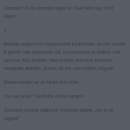
Szeretem őt, és szeretlek téged is. Csak nem úgy, mint
régen.
J.
Másnap reggel Evie megmozdult a karomban, és rám nézett.
A göndör haja szanaszét állt, a plüsskacsa az állához volt
szorítva. Alig aludtam. Nem tudtam, mit kéne éreznem.
Haragudni akartam Jessre, de azt sem tudtam, hogyan.
Mintha minden az én hibám lett volna.
„Hol van anya?” kérdezte álmos hangon.
„El kellett mennie valahova” mondtam halkan. „De én itt
vagyok.”