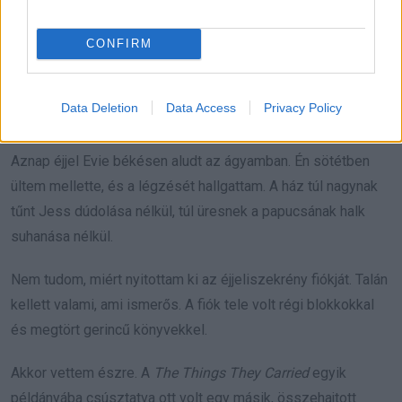
Marlene odalépett az ajtóhoz, felkapta a táskáját. Aztán
megállt, és anyámra nézett.
CONFIRM
„Csalódtam benned, Addison. Szégyelld magad.”
Data Deletion
Data Access
Privacy Policy
Anyám mélyet sóhajtott, miközben a testvére kiment.
Aznap éjjel Evie békésen aludt az ágyamban. Én sötétben
ültem mellette, és a légzését hallgattam. A ház túl nagynak
tűnt Jess dúdolása nélkül, túl üresnek a papucsának halk
suhanása nélkül.
Nem tudom, miért nyitottam ki az éjjeliszekrény fiókját. Talán
kellett valami, ami ismerős. A fiók tele volt régi blokkokkal
és megtört gerincű könyvekkel.
Akkor vettem észre. A
The Things They Carried
egyik
példányába csúsztatva ott volt egy másik, összehajtott