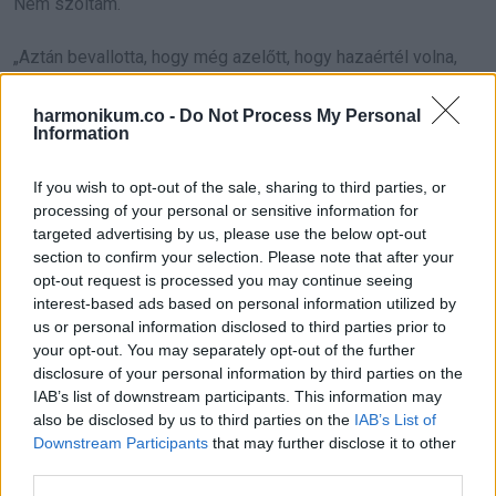
Nem szóltam.
„Aztán bevallotta, hogy még azelőtt, hogy hazaértél volna,
lefeküdt valakivel” mondta anya, lesütött szemmel. „Egy
harmonikum.co -
Do Not Process My Personal
egyszeri alkalom volt. Egy hiba. Aztán egy nappal az esküvő
Information
előtt megtudta, hogy terhes.”
If you wish to opt-out of the sale, sharing to third parties, or
Összeszorult a mellkasom.
processing of your personal or sensitive information for
targeted advertising by us, please use the below opt-out
„Nem tudta biztosan, hogy Evie a tiéd-e” tette hozzá. „A
section to confirm your selection. Please note that after your
opt-out request is processed you may continue seeing
rehab után újra együtt tudtatok lenni, de addig nem volt
interest-based ads based on personal information utilized by
benne biztos. És nem bírta elmondani, miután már így is
us or personal information disclosed to third parties prior to
annyit veszítettél.”
your opt-out. You may separately opt-out of the further
disclosure of your personal information by third parties on the
IAB’s list of downstream participants. This information may
Bámultam rá, és hirtelen túl erősnek tűnt a lámpa fénye.
also be disclosed by us to third parties on the
IAB’s List of
Downstream Participants
that may further disclose it to other
Marlene nagynéném élesen beszívta a levegőt. „Addison, te
third parties.
mit csináltál?”