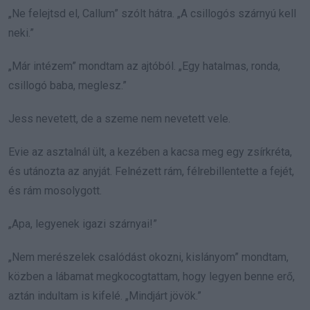
„Ne felejtsd el, Callum” szólt hátra. „A csillogós szárnyú kell
neki.”
„Már intézem” mondtam az ajtóból. „Egy hatalmas, ronda,
csillogó baba, meglesz.”
Jess nevetett, de a szeme nem nevetett vele.
Evie az asztalnál ült, a kezében a kacsa meg egy zsírkréta,
és utánozta az anyját. Felnézett rám, félrebillentette a fejét,
és rám mosolygott.
„Apa, legyenek igazi szárnyai!”
„Nem merészelek csalódást okozni, kislányom” mondtam,
közben a lábamat megkocogtattam, hogy legyen benne erő,
aztán indultam is kifelé. „Mindjárt jövök.”