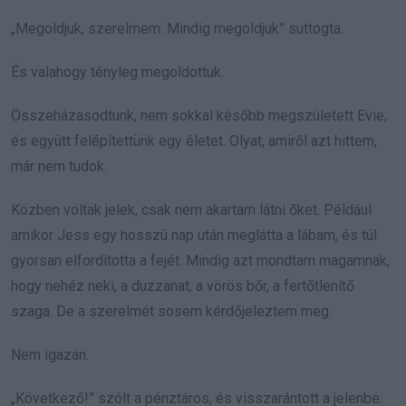
„Megoldjuk, szerelmem. Mindig megoldjuk” suttogta.
És valahogy tényleg megoldottuk.
Összeházasodtunk, nem sokkal később megszületett Evie,
és együtt felépítettünk egy életet. Olyat, amiről azt hittem,
már nem tudok.
Közben voltak jelek, csak nem akartam látni őket. Például
amikor Jess egy hosszú nap után meglátta a lábam, és túl
gyorsan elfordította a fejét. Mindig azt mondtam magamnak,
hogy nehéz neki, a duzzanat, a vörös bőr, a fertőtlenítő
szaga. De a szerelmét sosem kérdőjeleztem meg.
Nem igazán.
„Következő!” szólt a pénztáros, és visszarántott a jelenbe.