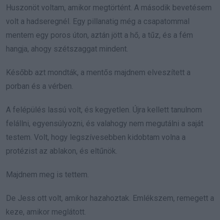
Huszonöt voltam, amikor megtörtént. A második bevetésem
volt a hadseregnél. Egy pillanatig még a csapatommal
mentem egy poros úton, aztán jött a hő, a tűz, és a fém
hangja, ahogy szétszaggat mindent.
Később azt mondták, a mentős majdnem elveszített a
porban és a vérben.
A felépülés lassú volt, és kegyetlen. Újra kellett tanulnom
felállni, egyensúlyozni, és valahogy nem megutálni a saját
testem. Volt, hogy legszívesebben kidobtam volna a
protézist az ablakon, és eltűnök.
Majdnem meg is tettem.
De Jess ott volt, amikor hazahoztak. Emlékszem, remegett a
keze, amikor meglátott.