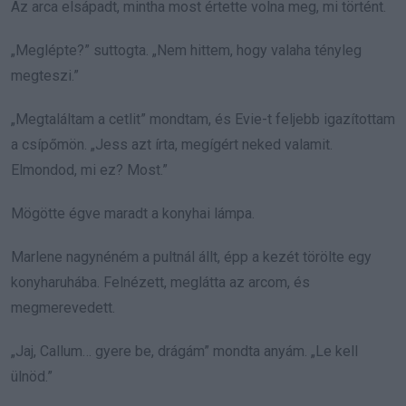
Az arca elsápadt, mintha most értette volna meg, mi történt.
„Meglépte?” suttogta. „Nem hittem, hogy valaha tényleg
megteszi.”
„Megtaláltam a cetlit” mondtam, és Evie-t feljebb igazítottam
a csípőmön. „Jess azt írta, megígért neked valamit.
Elmondod, mi ez? Most.”
Mögötte égve maradt a konyhai lámpa.
Marlene nagynéném a pultnál állt, épp a kezét törölte egy
konyharuhába. Felnézett, meglátta az arcom, és
megmerevedett.
„Jaj, Callum… gyere be, drágám” mondta anyám. „Le kell
ülnöd.”