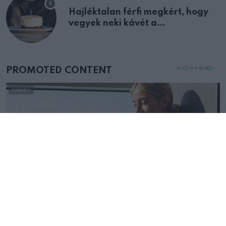
Hajléktalan férfi megkért, hogy
vegyek neki kávét a
születésnapján – órákkal később
mellettem ült az első osztályon