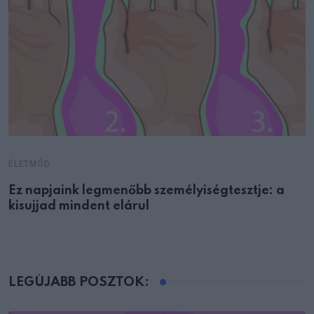
ÉLETMÓD
Ez napjaink legmenőbb személyiségtesztje: a
kisujjad mindent elárul
LEGÚJABB POSZTOK: