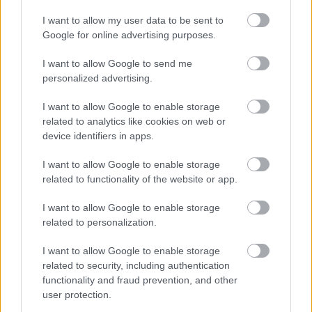
I want to allow my user data to be sent to
Értettem, hogy Jess mit érezhetett. Bűntudatot, félelmet,
Google for online advertising purposes.
kimerültséget. Ezt fel tudtam fogni.
I want to allow Google to send me
personalized advertising.
De Evie ott szuszogott a vállamon, meleg volt és
biztonságban, és ettől még jobban fájt.
I want to allow Google to enable storage
related to analytics like cookies on web or
device identifiers in apps.
„De a gyerekét itt hagyta” mondtam lassan, minden szóval
kontrollálva magam. „Bármit érzett, ez akkor sem mentség.”
I want to allow Google to enable storage
related to functionality of the website or app.
Anyám szeme megtelt könnyel. „Azt mondta, nem viszi el
I want to allow Google to enable storage
Evie-t. Megígérte nekem. Azt mondta, Evie úgy néz rád,
related to personalization.
mintha te lennél az egész világa. Ezt nem akarja elvenni
tőled.”
I want to allow Google to enable storage
related to security, including authentication
functionality and fraud prevention, and other
„És te hagytad, hogy egy ígéret helyettesítse az igazat.”
user protection.