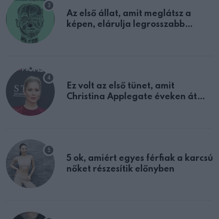
Az első állat, amit meglátsz a
képen, elárulja legrosszabb
tulajdonságodat
Ez volt az első tünet, amit
Christina Applegate éveken át
félreértett, pedig a szklerózis
multiplex egyértelmű jele volt
5 ok, amiért egyes férfiak a karcsú
nőket részesítik előnyben