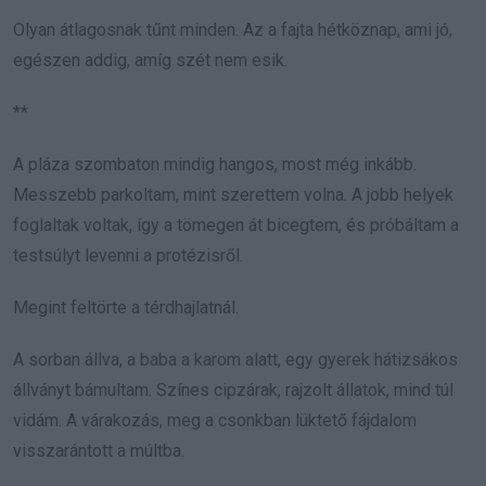
Olyan átlagosnak tűnt minden. Az a fajta hétköznap, ami jó,
egészen addig, amíg szét nem esik.
**
A pláza szombaton mindig hangos, most még inkább.
Messzebb parkoltam, mint szerettem volna. A jobb helyek
foglaltak voltak, így a tömegen át bicegtem, és próbáltam a
testsúlyt levenni a protézisről.
Megint feltörte a térdhajlatnál.
A sorban állva, a baba a karom alatt, egy gyerek hátizsákos
állványt bámultam. Színes cipzárak, rajzolt állatok, mind túl
vidám. A várakozás, meg a csonkban lüktető fájdalom
visszarántott a múltba.