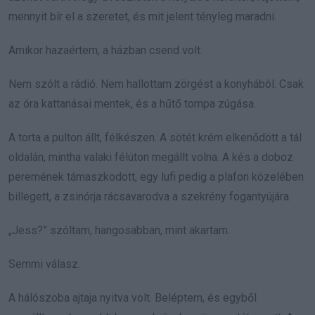
mennyit bír el a szeretet, és mit jelent tényleg maradni.
Amikor hazaértem, a házban csend volt.
Nem szólt a rádió. Nem hallottam zörgést a konyhából. Csak
az óra kattanásai mentek, és a hűtő tompa zúgása.
A torta a pulton állt, félkészen. A sötét krém elkenődött a tál
oldalán, mintha valaki félúton megállt volna. A kés a doboz
peremének támaszkodott, egy lufi pedig a plafon közelében
billegett, a zsinórja rácsavarodva a szekrény fogantyújára.
„Jess?” szóltam, hangosabban, mint akartam.
Semmi válasz.
A hálószoba ajtaja nyitva volt. Beléptem, és egyből