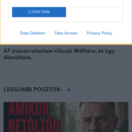
CONFIRM
Data Deletion
Data Access
Privacy Policy
EMBEREK
67 évesen utaztam először Máltára, és úgy
döntöttem,
LEGÚJABB POSZTOK: