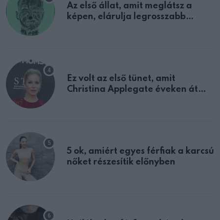
Az első állat, amit meglátsz a
képen, elárulja legrosszabb
tulajdonságodat
Ez volt az első tünet, amit
Christina Applegate éveken át
félreértett, pedig a szklerózis
multiplex egyértelmű jele volt
5 ok, amiért egyes férfiak a karcsú
nőket részesítik előnyben