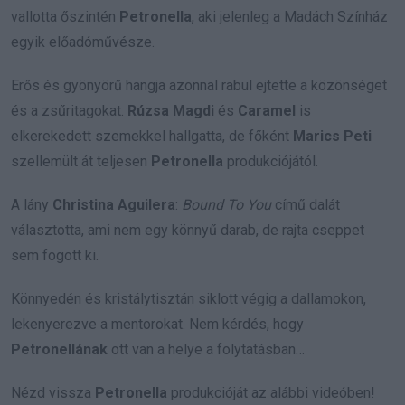
vallotta őszintén
Petronella
, aki jelenleg a Madách Színház
egyik előadóművésze.
Erős és gyönyörű hangja azonnal rabul ejtette a közönséget
és a zsűritagokat.
Rúzsa Magdi
és
Caramel
is
elkerekedett szemekkel hallgatta, de főként
Marics Peti
szellemült át teljesen
Petronella
produkciójától.
A lány
Christina Aguilera
:
Bound To You
című dalát
választotta, ami nem egy könnyű darab, de rajta cseppet
sem fogott ki.
Könnyedén és kristálytisztán siklott végig a dallamokon,
lekenyerezve a mentorokat. Nem kérdés, hogy
Petronellának
ott van a helye a folytatásban…
Nézd vissza
Petronella
produkcióját az alábbi videóben!