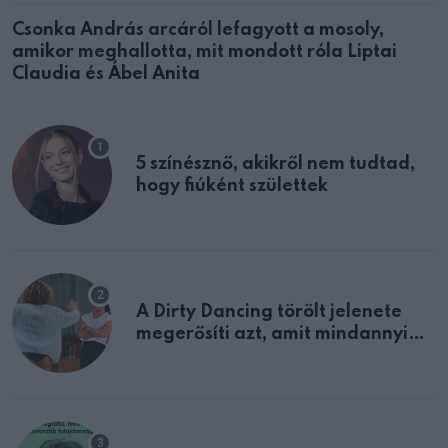
Csonka András arcáról lefagyott a mosoly,
amikor meghallotta, mit mondott róla Liptai
Claudia és Ábel Anita
5 színésznő, akikről nem tudtad,
hogy fiúként születtek
A Dirty Dancing törölt jelenete
megerősíti azt, amit mindannyian
sejtettünk