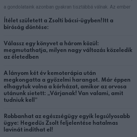
a gondolataink azonban gyakran tisztábbá válnak. Az ember
Ítélet született a Zsolti bácsi-ügyben!Itt a
bíróság döntése:
Válassz egy könyvet a három közül:
megmutathatja, milyen nagy változás közeledik
az életedben
A lányom két év kemoterápia után
megkongatta a győzelmi harangot. Már éppen
elhagytuk volna a kórházat, amikor az orvosa
utánunk sietett: „Várjanak! Van valami, amit
tudniuk kell”
Robbanhat az egészségügy egyik legsúlyosabb
ügye: Hegedűs Zsolt feljelentése hatalmas
lavinát indíthat el!