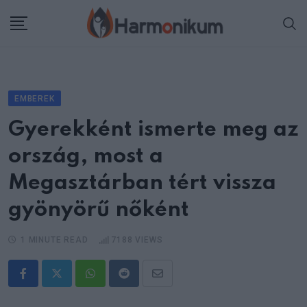
Skip
to
content
EMBEREK
Gyerekként ismerte meg az
ország, most a
Megasztárban tért vissza
gyönyörű nőként
1 MINUTE READ
7188
VIEWS
Whatsapp
Reddit
Share
via