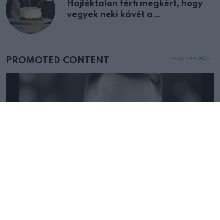
Hajléktalan férfi megkért, hogy
vegyek neki kávét a
születésnapján – órákkal később
mellettem ült az első osztályon