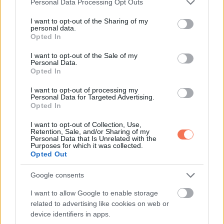
Personal Data Processing Opt Outs
services and may gather and store information including but
not limited to your visit or usage behaviour. You may click to
I want to opt-out of the Sharing of my
personal data.
grant or deny consent to Google and its third-party tags to
Opted In
use your data for below specified purposes in below Google
Oszd meg ezt a posztot:
consent section.
I want to opt-out of the Sale of my
Personal Data.
Opted In
Whatsapp
Reddit
Share
via
I want to opt-out of processing my
Personal Data for Targeted Advertising.
Email
Opted In
I want to opt-out of Collection, Use,
Retention, Sale, and/or Sharing of my
Personal Data that Is Unrelated with the
Purposes for which it was collected.
ELŐZŐ POSZT
Opted Out
Meghalt Kozma Imre
Google consents
I want to allow Google to enable storage
related to advertising like cookies on web or
device identifiers in apps.