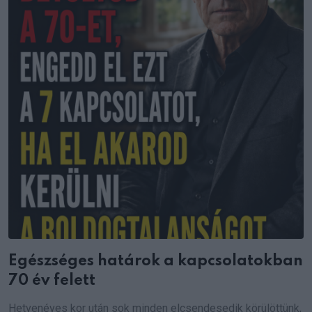
Egészséges határok a kapcsolatokban
70 év felett
Hetvenéves kor után sok minden elcsendesedik körülöttünk,