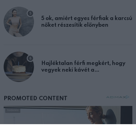
5 ok, amiért egyes férfiak a karcsú
nőket részesítik előnyben
Hajléktalan férfi megkért, hogy
vegyek neki kávét a
születésnapján – órákkal később
mellettem ült az első osztályon