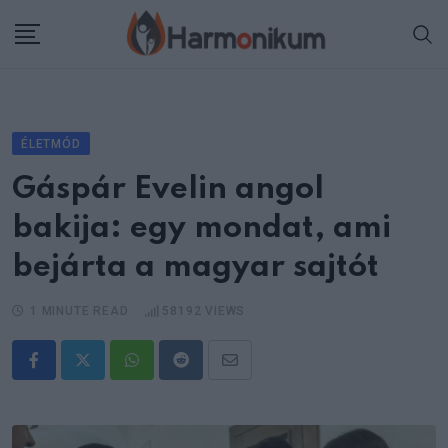
Skip
to
content
ÉLETMÓD
Gáspár Evelin angol
bakija: egy mondat, ami
bejárta a magyar sajtót
1 MINUTE READ
58192
VIEWS
Whatsapp
Reddit
Share
via
Email