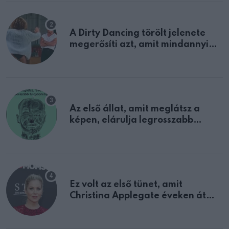
A Dirty Dancing törölt jelenete
megerősíti azt, amit mindannyian
sejtettünk
Az első állat, amit meglátsz a
képen, elárulja legrosszabb
tulajdonságodat
Ez volt az első tünet, amit
Christina Applegate éveken át
félreértett, pedig a szklerózis
multiplex egyértelmű jele volt