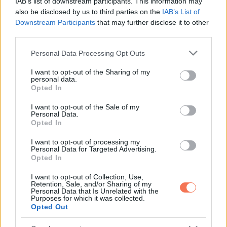
IAB’s list of downstream participants. This information may
Elment egy fiatalabb nőért, de a búcsúja
also be disclosed by us to third parties on the
IAB’s List of
olyan igazságot rejtett, amire nem
Downstream Participants
that may further disclose it to other
third parties.
számítottam
Please note that this website/app uses one or more Google
Personal Data Processing Opt Outs
services and may gather and store information including but
not limited to your visit or usage behaviour. You may click to
I want to opt-out of the Sharing of my
personal data.
grant or deny consent to Google and its third-party tags to
Opted In
use your data for below specified purposes in below Google
consent section.
I want to opt-out of the Sale of my
KÖVETKEZŐ POSZT
Personal Data.
Házassági kiégés
Opted In
I want to opt-out of processing my
Personal Data for Targeted Advertising.
Opted In
További bejegyzések
I want to opt-out of Collection, Use,
Retention, Sale, and/or Sharing of my
Personal Data that Is Unrelated with the
Purposes for which it was collected.
Opted Out