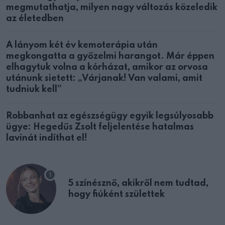
megmutathatja, milyen nagy változás közeledik
az életedben
A lányom két év kemoterápia után
megkongatta a győzelmi harangot. Már éppen
elhagytuk volna a kórházat, amikor az orvosa
utánunk sietett: „Várjanak! Van valami, amit
tudniuk kell”
Robbanhat az egészségügy egyik legsúlyosabb
ügye: Hegedűs Zsolt feljelentése hatalmas
lavinát indíthat el!
5 színésznő, akikről nem tudtad,
hogy fiúként születtek