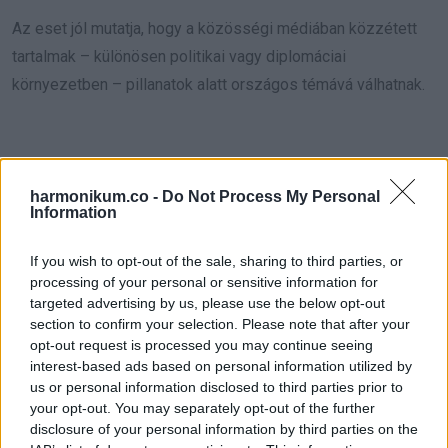
Az eset jól mutatja, hogy a közösségi médiában közzétett
tartalmak – különösen politikai vagy diplomáciai
környezetben – pillanatok alatt országos témává válhatnak.
harmonikum.co -
Do Not Process My Personal
Information
Oszd meg ezt a posztot:
If you wish to opt-out of the sale, sharing to third parties, or
processing of your personal or sensitive information for
Whatsapp
Reddit
Share
targeted advertising by us, please use the below opt-out
via
section to confirm your selection. Please note that after your
opt-out request is processed you may continue seeing
Email
interest-based ads based on personal information utilized by
us or personal information disclosed to third parties prior to
your opt-out. You may separately opt-out of the further
disclosure of your personal information by third parties on the
ELŐZŐ POSZT