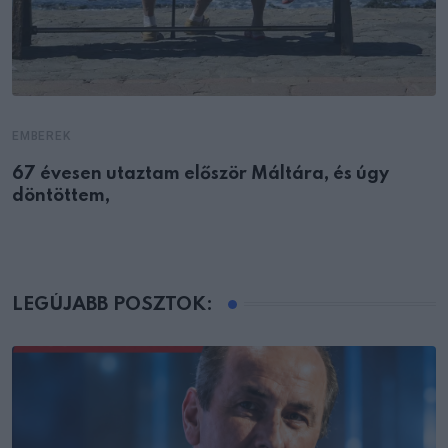
EMBEREK
67 évesen utaztam először Máltára, és úgy
döntöttem,
LEGÚJABB POSZTOK: