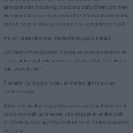
ajtócsapkodás. Inkább egy lassú eltolódás történt, amit nem
akartam észrevenni. Új öltönyök jöttek, hosszabb munkaórák,
aztán hirtelen minden az imázsról és a kapcsolatairól szólt.
Amikor végre kimondta, meglepően nyugodt maradt.
„Kinőttem ezt az egészet” mondta, és körbenézett azon az
életen, amit együtt raktunk össze. „Olyan ember kell, aki illik
oda, ahova tartok.”
Fiatalabb. Csillogóbb. Valaki, aki mellett újra fontosnak
érezheti magát.
Abban a pillanatban a tizennégy év összezuhant bennem. A
közös vacsorák, az ünnepek, a belső poénok, amiket csak
mi értettünk, mind úgy tűnt, mintha hirtelen értéktelen kacattá
vált volna.