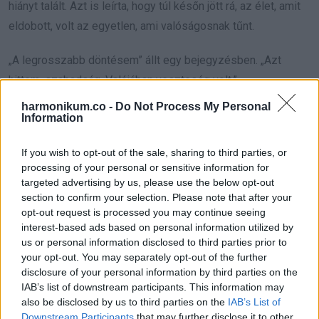
hiányt talált. Azt is leírta, hogy túl későn jött rá, az élet, amit
eldobott, volt az egyetlen, ami valóságosnak tűnt.
„A legrosszabb döntésem” állt egy bejegyzésben. „Azt
hittem, szabadság. Valójában veszteség volt.”
harmonikum.co -
Do Not Process My Personal
A fiatal nő bevallotta, hogy hónapokkal korábban elolvasta a
Information
naplót. Akkor értette meg, hogy a férjem nem szerette
If you wish to opt-out of the sale, sharing to third parties, or
igazán. Csak tükörnek használta, hogy jobban lássa magát.
processing of your personal or sensitive information for
Ezért ment el nem sokkal később, mert nem tudott
targeted advertising by us, please use the below opt-out
versenyezni azzal a hűséggel, ami már akkor is ott volt
section to confirm your selection. Please note that after your
opt-out request is processed you may continue seeing
köztünk, még romokban is.
interest-based ads based on personal information utilized by
us or personal information disclosed to third parties prior to
Azt mondta, egyszer dühében majdnem elégette. A férjem
your opt-out. You may separately opt-out of the further
halála után viszont rájött, hogy az igazság nekem jár.
disclosure of your personal information by third parties on the
IAB’s list of downstream participants. This information may
Nem tudtam, haragudjak-e rá, vagy hálás legyek az
also be disclosed by us to third parties on the
IAB’s List of
Downstream Participants
that may further disclose it to other