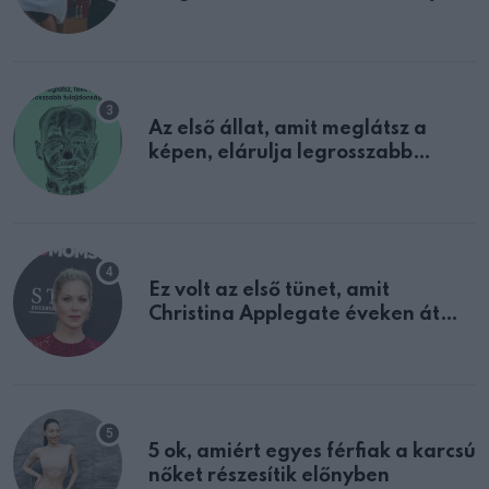
sejtettünk
Az első állat, amit meglátsz a
képen, elárulja legrosszabb
tulajdonságodat
Ez volt az első tünet, amit
Christina Applegate éveken át
félreértett, pedig a szklerózis
multiplex egyértelmű jele volt
5 ok, amiért egyes férfiak a karcsú
nőket részesítik előnyben