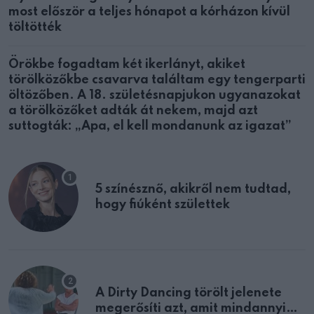
most először a teljes hónapot a kórházon kívül
töltötték
Örökbe fogadtam két ikerlányt, akiket
törölközőkbe csavarva találtam egy tengerparti
öltözőben. A 18. születésnapjukon ugyanazokat
a törölközőket adták át nekem, majd azt
suttogták: „Apa, el kell mondanunk az igazat”
5 színésznő, akikről nem tudtad,
hogy fiúként születtek
A Dirty Dancing törölt jelenete
megerősíti azt, amit mindannyian