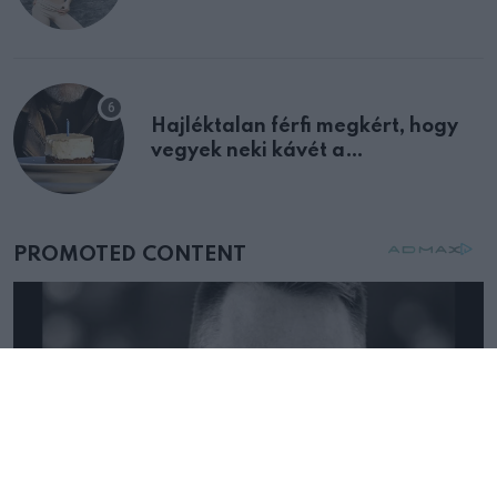
Hajléktalan férfi megkért, hogy
vegyek neki kávét a
születésnapján – órákkal később
mellettem ült az első osztályon