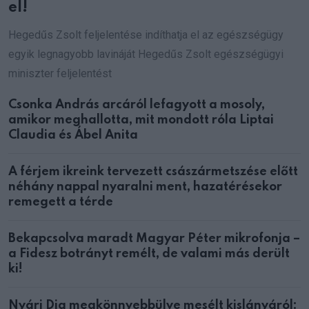
el!
Hegedűs Zsolt feljelentése indíthatja el az egészségügy
egyik legnagyobb lavináját Hegedűs Zsolt egészségügyi
miniszter feljelentést
Csonka András arcáról lefagyott a mosoly,
amikor meghallotta, mit mondott róla Liptai
Claudia és Ábel Anita
A férjem ikreink tervezett császármetszése előtt
néhány nappal nyaralni ment, hazatérésekor
remegett a térde
Bekapcsolva maradt Magyar Péter mikrofonja –
a Fidesz botrányt remélt, de valami más derült
ki!
Nyári Dia megkönnyebbülve mesélt kislányáról: