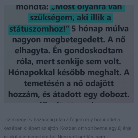
Email
Tizennégy év házasság után a férjem egy bőrönddel a
kezében kilépett az ajtón. Közben ott volt benne egy új énje
is, akit alig ismertem fel. Nem volt ordítás, sem