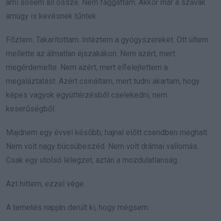
ami sosem áll össze. Nem faggattam. Akkor már a szavak
amúgy is kevésnek tűntek.
Főztem. Takarítottam. Intéztem a gyógyszereket. Ott ültem
mellette az álmatlan éjszakákon. Nem azért, mert
megérdemelte. Nem azért, mert elfelejtettem a
megaláztatást. Azért csináltam, mert tudni akartam, hogy
képes vagyok együttérzésből cselekedni, nem
keserűségből.
Majdnem egy évvel később, hajnal előtt csendben meghalt.
Nem volt nagy búcsúbeszéd. Nem volt drámai vallomás.
Csak egy utolsó lélegzet, aztán a mozdulatlanság.
Azt hittem, ezzel vége.
A temetés napján derült ki, hogy mégsem.