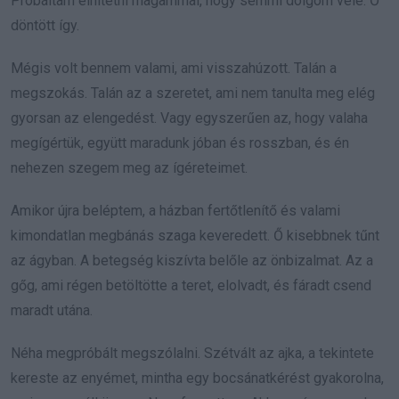
Próbáltam elhitetni magammal, hogy semmi dolgom vele. Ő
döntött így.
Mégis volt bennem valami, ami visszahúzott. Talán a
megszokás. Talán az a szeretet, ami nem tanulta meg elég
gyorsan az elengedést. Vagy egyszerűen az, hogy valaha
megígértük, együtt maradunk jóban és rosszban, és én
nehezen szegem meg az ígéreteimet.
Amikor újra beléptem, a házban fertőtlenítő és valami
kimondatlan megbánás szaga keveredett. Ő kisebbnek tűnt
az ágyban. A betegség kiszívta belőle az önbizalmat. Az a
gőg, ami régen betöltötte a teret, elolvadt, és fáradt csend
maradt utána.
Néha megpróbált megszólalni. Szétvált az ajka, a tekintete
kereste az enyémet, mintha egy bocsánatkérést gyakorolna,