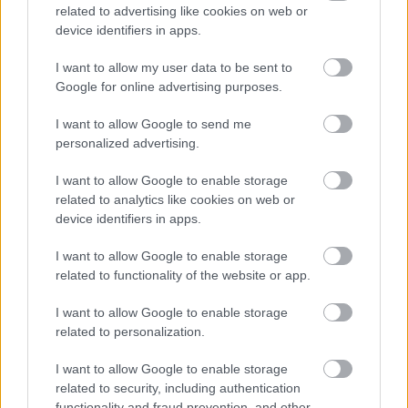
related to advertising like cookies on web or
verziót belőlünk, aki még elhitte, hogy törhetetlen.
device identifiers in apps.
Mégis, amikor ott álltam a naplóval a kezemben,
I want to allow my user data to be sent to
Google for online advertising purposes.
megértettem valamit, ami fájdalmasan emberi. A szeretet
nem mindig tűnik el attól, hogy megjelenik az árulás. Néha
I want to allow Google to send me
ott marad a romok között, makacsul, befejezetlenül.
personalized advertising.
I want to allow Google to enable storage
Nem azért sírtam, amit rám hagyott, hanem azért, amit
related to analytics like cookies on web or
elveszítettünk, és azért a törékeny igazságért, hogy a
device identifiers in apps.
megtört történetekben is maradhat szeretet.
I want to allow Google to enable storage
related to functionality of the website or app.
Megjegyzés: a történet fikció, valós élmények ihlették. A
nevek, szereplők és részletek megváltoztak, bármilyen
I want to allow Google to enable storage
egyezés a véletlen műve.
related to personalization.
I want to allow Google to enable storage
related to security, including authentication
functionality and fraud prevention, and other