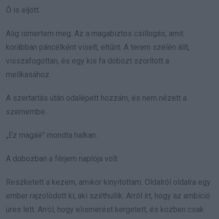
Ő is eljött.
Alig ismertem meg. Az a magabiztos csillogás, amit
korábban páncélként viselt, eltűnt. A terem szélén állt,
visszafogottan, és egy kis fa dobozt szorított a
mellkasához.
A szertartás után odalépett hozzám, és nem nézett a
szemembe.
„Ez magáé” mondta halkan.
A dobozban a férjem naplója volt.
Reszketett a kezem, amikor kinyitottam. Oldalról oldalra egy
ember rajzolódott ki, aki széthullik. Arról írt, hogy az ambíció
üres lett. Arról, hogy elismerést kergetett, és közben csak