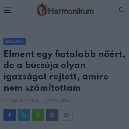
Skip
to
content
EMBEREK
Elment egy fiatalabb nőért,
de a búcsúja olyan
igazságot rejtett, amire
nem számítottam
5 MINUTES READ
6773
VIEWS
Whatsapp
Reddit
Share
via