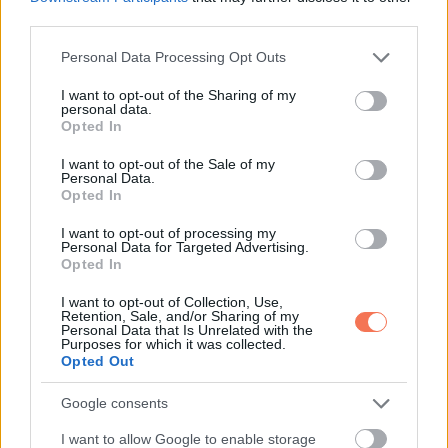
őszinteségéért. A kettő összegabalyodott bennem.
third parties.
A végső fordulat ezután jött.
Please note that this website/app uses one or more Google
Personal Data Processing Opt Outs
services and may gather and store information including but
not limited to your visit or usage behaviour. You may click to
I want to opt-out of the Sharing of my
A végrendelet felolvasásán az ügyvéd megköszörülte a
personal data.
grant or deny consent to Google and its third-party tags to
Opted In
torkát, és kibontotta a papírt. Minden sorban az én nevem
use your data for below specified purposes in below Google
szerepelt. A ház. A befektetések. A számlák. Minden.
consent section.
I want to opt-out of the Sale of my
Personal Data.
Opted In
„Nagyon egyértelmű volt” mondta az ügyvéd csendesen.
„Azt akarta, hogy mindent maga kapjon. Úgy gondolta, maga
I want to opt-out of processing my
Personal Data for Targeted Advertising.
volt az egyetlen, aki igazán értette őt.”
Opted In
I want to opt-out of Collection, Use,
Akkor omlottam össze. Nem az örökség miatt, és nem a
Retention, Sale, and/or Sharing of my
Personal Data that Is Unrelated with the
tulajdon miatt. Azért történt, mert azok a hónapok szétvertek
Purposes for which it was collected.
Opted Out
minket. Mert öt impulzív hónap sebet vágott évek közös
történetébe.
Google consents
I want to allow Google to enable storage
A pénz nem adja vissza az időt. Nem hozza vissza azt a