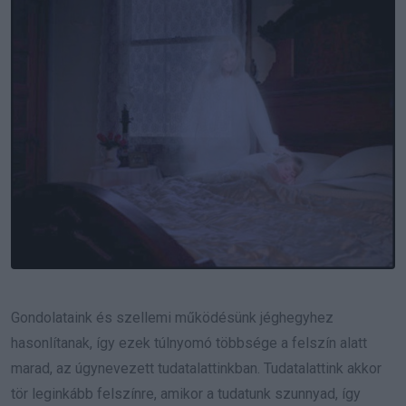
Gondolataink és szellemi működésünk jéghegyhez
hasonlítanak, így ezek túlnyomó többsége a felszín alatt
marad, az úgynevezett tudatalattinkban. Tudatalattink akkor
tör leginkább felszínre, amikor a tudatunk szunnyad, így