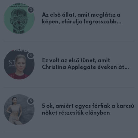
Az első állat, amit meglátsz a
képen, elárulja legrosszabb
tulajdonságodat
Ez volt az első tünet, amit
Christina Applegate éveken át
félreértett, pedig a szklerózis
multiplex egyértelmű jele volt
5 ok, amiért egyes férfiak a karcsú
nőket részesítik előnyben