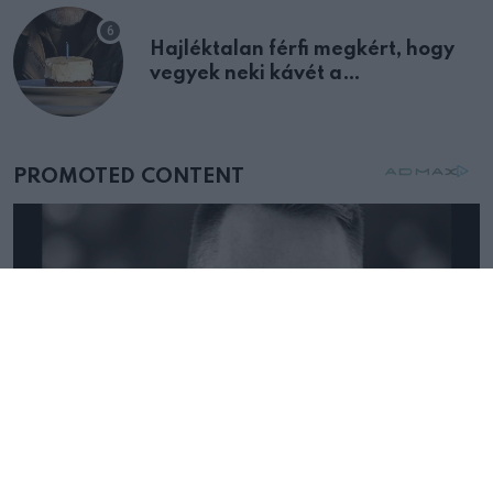
Hajléktalan férfi megkért, hogy
vegyek neki kávét a
születésnapján – órákkal később
mellettem ült az első osztályon