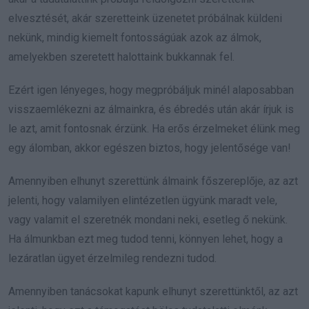
elvesztését, akár szeretteink üzenetet próbálnak küldeni
nekünk, mindig kiemelt fontosságúak azok az álmok,
amelyekben szeretett halottaink bukkannak fel.
Ezért igen lényeges, hogy megpróbáljuk minél alaposabban
visszaemlékezni az álmainkra, és ébredés után akár írjuk is
le azt, amit fontosnak érzünk. Ha erős érzelmeket élünk meg
egy álomban, akkor egészen biztos, hogy jelentősége van!
Amennyiben elhunyt szerettünk álmaink főszereplője, az azt
jelenti, hogy valamilyen elintézetlen ügyünk maradt vele,
vagy valamit el szeretnék mondani neki, esetleg ő nekünk.
Ha álmunkban ezt meg tudod tenni, könnyen lehet, hogy a
lezáratlan ügyet érzelmileg rendezni tudod.
Amennyiben tanácsokat kapunk elhunyt szerettünktől, az azt