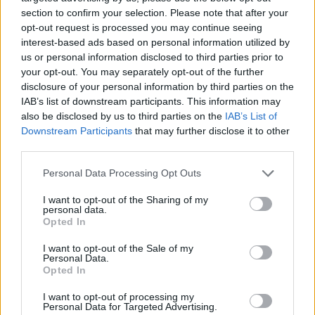
via
section to confirm your selection. Please note that after your
Email
opt-out request is processed you may continue seeing
interest-based ads based on personal information utilized by
us or personal information disclosed to third parties prior to
your opt-out. You may separately opt-out of the further
disclosure of your personal information by third parties on the
ELŐZŐ POSZT
IAB’s list of downstream participants. This information may
Az ezekben a csillagjegyekben született
also be disclosed by us to third parties on the
IAB’s List of
Nők akkora belső erővel bírnak, hogy a
Downstream Participants
that may further disclose it to other
világon sem irányíthatja őket: se egy férfi,
third parties.
se egy főnök, se egy anyós!
Please note that this website/app uses one or more Google
Personal Data Processing Opt Outs
services and may gather and store information including but
not limited to your visit or usage behaviour. You may click to
I want to opt-out of the Sharing of my
personal data.
grant or deny consent to Google and its third-party tags to
Opted In
use your data for below specified purposes in below Google
consent section.
I want to opt-out of the Sale of my
Personal Data.
KÖVETKEZŐ POSZT
Opted In
Óriási az öröm Tóth Veráéknál: özönlöttek
a gratulációk!
I want to opt-out of processing my
Personal Data for Targeted Advertising.