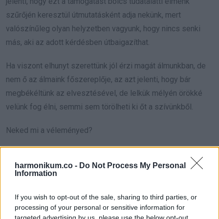
jelenti, hogy ezt a támogatást bölcs tudatalatti elménk
szűrőjén keresztül útmutatásként adja nekünk, mert
valószínűleg olyan helyzetben vagyunk, hogy nincs senki
más, aki az adott kérdésben útbaigazíthat.
Ha viszont elhunyt szerettünk jól érzi magát álmunkban, de
nem ő az álmaink főszereplője, az azt jelenti, hogy bár
megbékéltünk az elvesztésével, de lelkük mélyén örökké
velünk fog élni, semmi sem törölheti ki őt a szívünkből.
Neked mi a véleményed?
harmonikum.co -
Do Not Process My Personal
Information
Oszd meg ezt a posztot:
If you wish to opt-out of the sale, sharing to third parties, or
processing of your personal or sensitive information for
Whatsapp
Reddit
Share
targeted advertising by us, please use the below opt-out