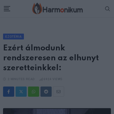
Skip
to
content
EZOTÉRIA
Ezért álmodunk
rendszeresen az elhunyt
szeretteinkkel:
2 MINUTES READ
6924
VIEWS
Whatsapp
Reddit
Share
via
Email