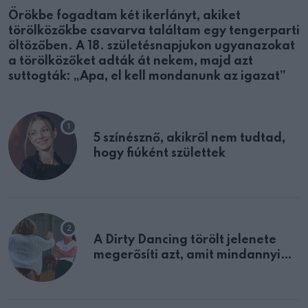
Örökbe fogadtam két ikerlányt, akiket
törölközőkbe csavarva találtam egy tengerparti
öltözőben. A 18. születésnapjukon ugyanazokat
a törölközőket adták át nekem, majd azt
suttogták: „Apa, el kell mondanunk az igazat”
5 színésznő, akikről nem tudtad,
hogy fiúként születtek
A Dirty Dancing törölt jelenete
megerősíti azt, amit mindannyian
sejtettünk