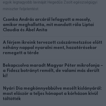
egyik legnagyobb lavináját Hegedűs Zsolt egészségügyi
miniszter feljelentést
Csonka András arcáról lefagyott a mosoly,
amikor meghallotta, mit mondott róla Liptai
Claudia és Ábel Anita
A férjem ikreink tervezett császármetszése előtt
néhány nappal nyaralni ment, hazatérésekor
remegett a térde
Bekapcsolva maradt Magyar Péter mikrofonja –
a Fidesz botrányt remélt, de valami más derült
ki!
Nyári Dia megkönnyebbülve mesélt kislányáról:
most először a teljes hónapot a kórházon kívül
töltötték