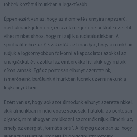
többek között álmunkban a legaktívabb.
Éppen ezért van az, hogy az álomfejtés annyira népszerű,
mert álmaink jelentése, és azok megértése sokkal közelebb
vihet minket ahhoz, hogy mi zajlik a tudatalattinkban. A
spiritualitáshoz értő szakértők azt mondják, hogy álmunkban
tudjuk a legkönnyebben felvenni a kapcsolatot azokkal az
energiákkal, és azokkal az emberekkel is, akik egy másik
síkon vannak. Egész pontosan elhunyt szeretteink,
ismerőseink, barátaink álmunkban tudnak üzenni nekünk a
legkönnyebben.
Ezért van az, hogy sokszor álmodunk elhunyt szeretteinkkel,
akik álmunkban mindig egészségesek, fiatalok, és pontosan
olyanok, mint ahogyan emlékezni szeretnék rájuk. Elménk az,
amely az energiát „formába önti”. A lényeg azonban az, hogy
akár a tudatalattink próbálja feldolgozni szeretteink