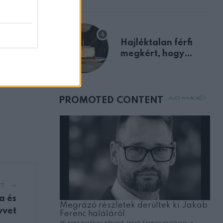
előnyben
Hajléktalan férfi
megkért, hogy
vegyek neki kávét a
születésnapján –
órákkal később
mellettem ült az első
osztályon
ZT
a és
yvet