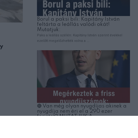
,
ÉLETMÓD
HOROSZKÓP
ly
2026- Dalai láma különleges jóslata a 1
csillagjegynek