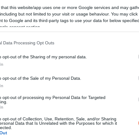
 that this website/app uses one or more Google services and may gath
including but not limited to your visit or usage behaviour. You may click 
 to Google and its third-party tags to use your data for below specifi
ogle consent section.
 részleteket, amelyekre vágytál. Ugyanakkor előfordulhat, hogy 
l Data Processing Opt Outs
ben.
o opt-out of the Sharing of my personal data.
y a pénzügyekkel kapcsolatos lépéseket tegyél, és tisztábban 
In
selekedj és kezdeményezz a pénzügyi életedben.
o opt-out of the Sale of my Personal Data.
p segít abban, hogy javíts ezen, bár néha arra kényszerít, hogy
In
ónapban tele leszel kreativitással. Ezt az inspirációt fordítsd
to opt-out of processing my Personal Data for Targeted
ing.
In
o opt-out of Collection, Use, Retention, Sale, and/or Sharing
ersonal Data that Is Unrelated with the Purposes for which it
lected.
ényűző dologgal kényeztesd magadat. Ha megteheted, fordíts e
Out