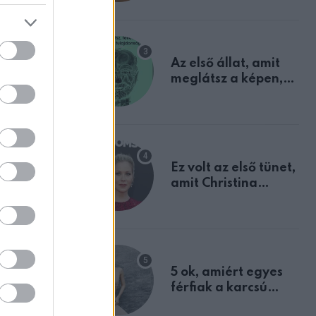
mindannyian
sejtettünk
y
Az első állat, amit
meglátsz a képen,
edet, és
elárulja legrosszabb
tulajdonságodat
Ez volt az első tünet,
amit Christina
via
Applegate éveken
át félreértett, pedig
a szklerózis
multiplex
egyértelmű jele volt
5 ok, amiért egyes
férfiak a karcsú
nőket részesítik