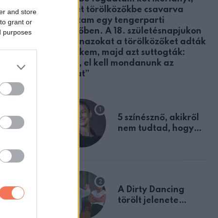
akiket törölközőkbe csavarva
er and store
találtam egy tengerparti
to grant or
öltözőben. A 18. születésnapjukon
ed purposes
ugyanazokat a törölközőket adták
át nekem, majd azt suttogták:
nincs
„Apa, el kell mondanunk az
igazat”
látod majd,
5 színésznő, akikről
nem tudtad, hogy
fiúként születtek
A Dirty Dancing
törölt jelenete
gy kis
megerősíti azt, amit