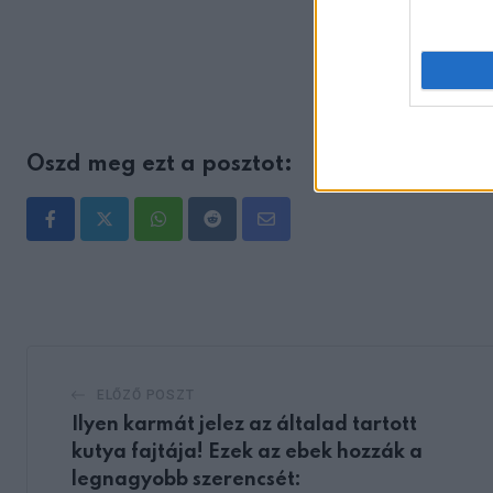
Oszd meg ezt a posztot:
Whatsapp
Reddit
Share
via
Email
ELŐZŐ POSZT
Ilyen karmát jelez az általad tartott
kutya fajtája! Ezek az ebek hozzák a
legnagyobb szerencsét: