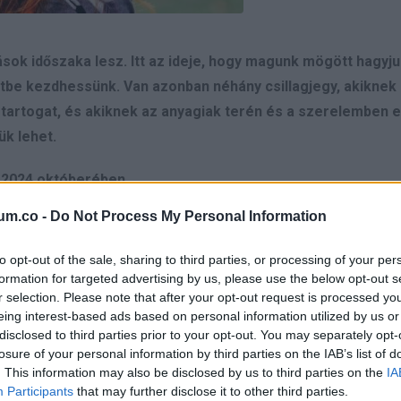
sok időszaka lesz. Itt az ideje, hogy magunk mögött hagyj
tbe kezdhessünk. Van azonban néhány csillagjegy, akiknek
artogat, és akiknek az anyagiak terén és a szerelemben 
ük lehet.
e 2024 októberében
um.co -
Do Not Process My Personal Information
to opt-out of the sale, sharing to third parties, or processing of your per
i forrássá szeretnél tenni, az októberi bolygóátvonulások rend
formation for targeted advertising by us, please use the below opt-out s
év eddigi legszerencsésebb hónapja, ezért nagyszerű alkalom 
r selection. Please note that after your opt-out request is processed y
eing interest-based ads based on personal information utilized by us or
ifesztációs gyakorlatokkal.
disclosed to third parties prior to your opt-out. You may separately opt-
losure of your personal information by third parties on the IAB’s list of
 szervezd meg alaposan az anyagiakat. Mondj le a rossz költekez
. This information may also be disclosed by us to third parties on the
IA
 A megtakarított pénzből olyan utazásokra indulhatsz, amelyekről
Participants
that may further disclose it to other third parties.