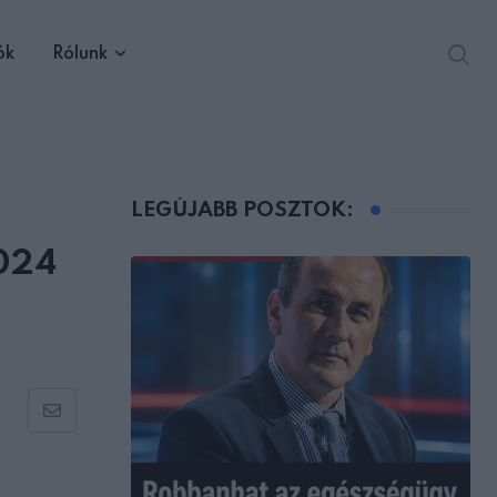
ók
Rólunk
LEGÚJABB POSZTOK:
2024
Share
via
Email