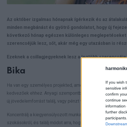
Az október izgalmas hónapnak ígérkezik és az átalakulá
minden megbánást és gyötrő gondolatot, hogy új fejeze
következő hónap egészen különleges meglepetéseket t
szerencséjük lesz, sőt, akár még egy utazásban is rész
Ezeknek a csillagjegyeknek lesz a legtöbb szerencséj
harmonik
Bika
If you wish 
Ha van egy személyes projekted, amelyet másodlagos bevétel
sensitive in
kedvezőek ehhez. Anyagi szempontból ez lesz számodra az 
confirm you
continue se
új jövedelemforrást találj, vagy pénzt vonzz az életedbe man
information 
further disc
Koncentrálj a kiegyensúlyozott munkarutin kialakítására, és
participants
szokásokról, és találj módot arra, hogy produktívabb legyél.
Downstream 