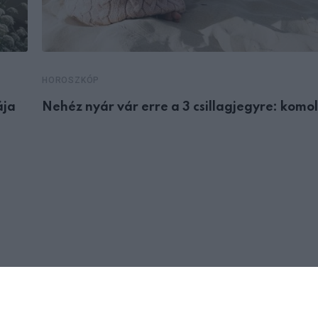
HOROSZKÓP
ája
Nehéz nyár vár erre a 3 csillagjegyre: komo