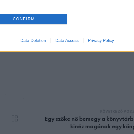
CONFIRM
Data Deletion
Data Access
Privacy Policy
KÖVETKEZŐ POS
Egy szőke nő bemegy a könyvtárb
kinéz magának egy kön