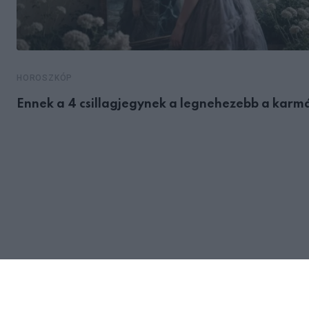
HOROSZKÓP
Ennek a 4 csillagjegynek a legnehezebb a karm