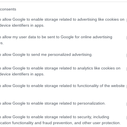
consents
a a karriered terén, lehetséges, hogy egy fizetésemelés, vag
o allow Google to enable storage related to advertising like cookies on
evice identifiers in apps.
tó második házat emelik ki, ezért ellenőrizd a pénzügyi helyzet
o allow my user data to be sent to Google for online advertising
s.
 születésnapod óta sokat kényeztetted magadat.
to allow Google to send me personalized advertising.
 gyarapíthatod a számláidat, de kisebb-nagyobb vakációkat is
o allow Google to enable storage related to analytics like cookies on
evice identifiers in apps.
o allow Google to enable storage related to functionality of the website
o allow Google to enable storage related to personalization.
o allow Google to enable storage related to security, including
cation functionality and fraud prevention, and other user protection.