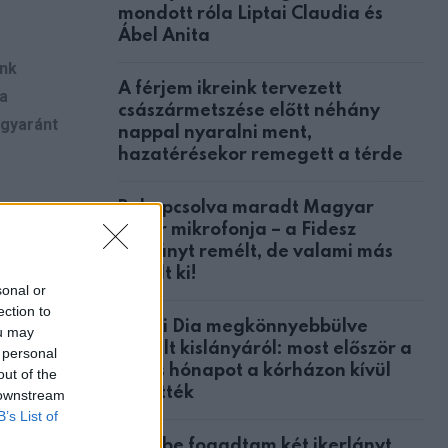
mondott róla Liptai Claudia és
Ábel Anita
unk
A férjem ikreink tervezett
 a
császármetszése előtt néhány
egyaránt
nappal nyaralni ment,
hazatérésekor remegett a térde
Bekapcsolva maradt Magyar
Péter mikrofonja – a Fidesz
botrányt remélt, de valami más
derült ki!
sonal or
kívül
ection to
Nyári Dia megkönnyebbülve
arra, hogy
ou may
mesélt kislányáról: most először a
 personal
teljes hónapot a kórházon kívül
out of the
töltötték
 downstream
ési
B’s List of
 korábban
Örökbe fogadtam két ikerlányt,