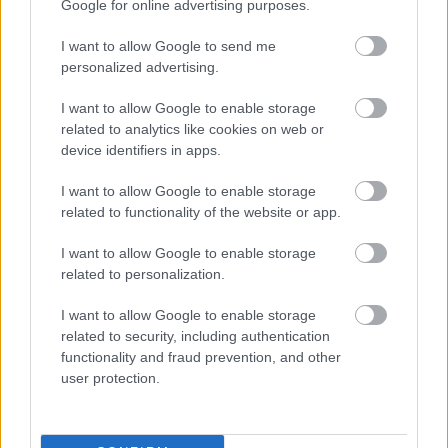
Google for online advertising purposes.
Oszd meg ezt a posztot:
I want to allow Google to send me
personalized advertising.
Whatsapp
Reddit
Share
via
I want to allow Google to enable storage
related to analytics like cookies on web or
Email
device identifiers in apps.
I want to allow Google to enable storage
related to functionality of the website or app.
ELŐZŐ POSZT
Éjszakai cukorbetegség-tünetek: 7 gyakori
I want to allow Google to enable storage
related to personalization.
jel, ha a magas vércukorszint 22 óra után
rosszabbodik
I want to allow Google to enable storage
related to security, including authentication
functionality and fraud prevention, and other
user protection.
KÖVETKEZŐ POSZT