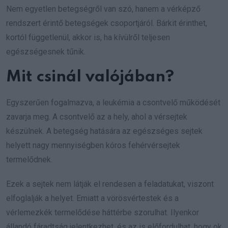
Nem egyetlen betegségről van szó, hanem a vérképző
rendszert érintő betegségek csoportjáról. Bárkit érinthet,
kortól függetlenül, akkor is, ha kívülről teljesen
egészségesnek tűnik.
Mit csinál valójában?
Egyszerűen fogalmazva, a leukémia a csontvelő működését
zavarja meg. A csontvelő az a hely, ahol a vérsejtek
készülnek. A betegség hatására az egészséges sejtek
helyett nagy mennyiségben kóros fehérvérsejtek
termelődnek.
Ezek a sejtek nem látják el rendesen a feladatukat, viszont
elfoglalják a helyet. Emiatt a vörösvértestek és a
vérlemezkék termelődése háttérbe szorulhat. Ilyenkor
állandó fáradtság jelentkezhet, és az is előfordulhat, hogy ok