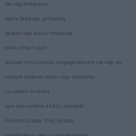
-láz vagy hidegrázás
-tartós fáradtság, gyengeség
-gyakori vagy súlyos fertőzések
-indokolatlan fogyás
-duzzadt nyirokcsomók, megnagyobbodott máj vagy lép
-könnyen kialakuló vérzés vagy véraláfutás
-visszatérő orrvérzés
-apró piros pöttyök a bőrön, petechiák
-fokozott izzadás, főleg éjszaka
-csontfájdalom vagy csontérzékenység