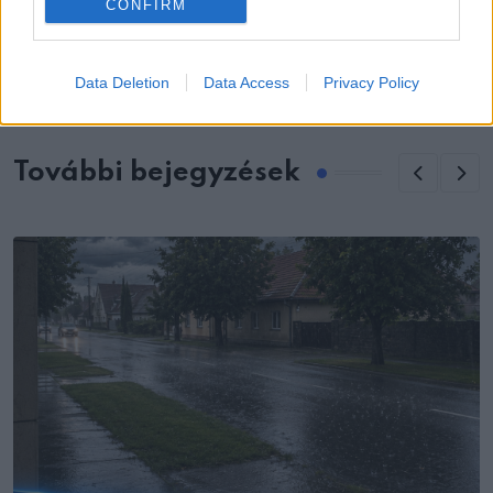
CONFIRM
Mit érdemes tudni a tojás esti
fogyasztásáról?
Data Deletion
Data Access
Privacy Policy
További bejegyzések