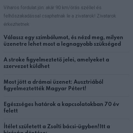
Viharos fordulat jön: akár 90 km/órás széllel és
felhőszakadással csaphatnak le a zivatarok! Zivatarok
érkezhetnek
Válassz egy szimbólumot, és nézd meg, milyen
üzenetre lehet most a legnagyobb szükséged
A stroke figyelmeztető jelei, amelyeket a
szervezet küldhet
Most jött a drámai üzenet: Ausztriából
figyelmeztették Magyar Pétert!
Egészséges határok a kapcsolatokban 70 év
felett
Ítélet született a Zsolti bácsi-ügyben!Itt a