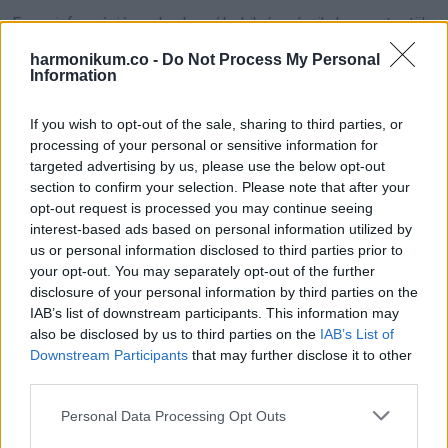
Ez az információ azoknak szól, akik úgy érzik, hogy a testük
valamiért nem működik a megszokott módon. Ha visszatérő
harmonikum.co -
Do Not Process My Personal
Information
lázad van, fogmosáskor vérzik az ínyed, vagy apró piros
pöttyöket látsz a bőrödön, érdemes kivizsgáltatni magad.
If you wish to opt-out of the sale, sharing to third parties, or
processing of your personal or sensitive information for
Ha csak rosszul aludtál egy éjszaka, vagy van egy
targeted advertising by us, please use the below opt-out
horzsolásod, aminek az okát pontosan tudod, akkor nincs ok
section to confirm your selection. Please note that after your
opt-out request is processed you may continue seeing
pánikra. A cél nem a félelem, hanem az, hogy felismerd,
interest-based ads based on personal information utilized by
mikor tér el valami a saját megszokott állapotodtól.
us or personal information disclosed to third parties prior to
your opt-out. You may separately opt-out of the further
Nézd meg ezt a videót, ha
disclosure of your personal information by third parties on the
IAB’s list of downstream participants. This information may
szeretnél többet tudni az okokról,
also be disclosed by us to third parties on the
IAB’s List of
a megelőzésről és a mai
Downstream Participants
that may further disclose it to other
third parties.
kezelésekről:
Please note that this website/app uses one or more Google
Personal Data Processing Opt Outs
services and may gather and store information including but
A videóhoz kapcsold be a magyar feliratot