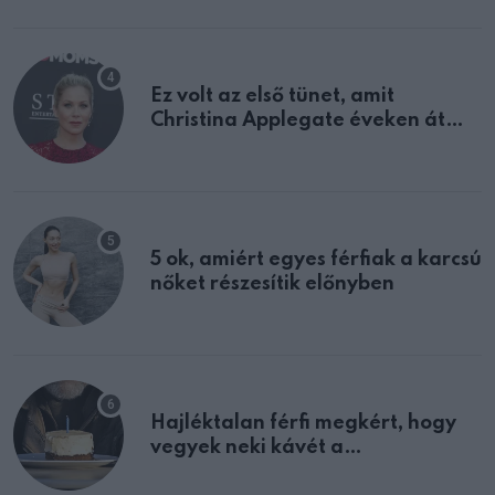
Ez volt az első tünet, amit
Christina Applegate éveken át
félreértett, pedig a szklerózis
multiplex egyértelmű jele volt
5 ok, amiért egyes férfiak a karcsú
nőket részesítik előnyben
Hajléktalan férfi megkért, hogy
vegyek neki kávét a
születésnapján – órákkal később