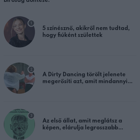
bíróság döntése:
5 színésznő, akikről nem tudtad,
hogy fiúként születtek
A Dirty Dancing törölt jelenete
megerősíti azt, amit mindannyian
sejtettünk
Az első állat, amit meglátsz a
képen, elárulja legrosszabb
tulajdonságodat