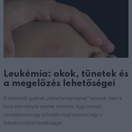
Leukémia: okok, tünetek és
a megelőzés lehetőségei
A leukémiát gyakran „néma betegségnek” nevezik, mert a
korai jelei annyira enyhék lehetnek, hogy könnyű
összekeverni egy erősebb megfázással vagy a
felhalmozódott fáradtsággal.