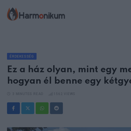
Skip
to
content
ÉRDEKESSÉG
Ez a ház olyan, mint egy me
hogyan él benne egy kétgy
3 MINUTES READ
1562
VIEWS
Whatsapp
Reddit