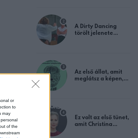
A Dirty Dancing
törölt jelenete
megerősíti azt, amit
mindannyian
sejtettünk
Az első állat, amit
meglátsz a képen,
elárulja legrosszabb
tulajdonságodat
sonal or
ection to
ou may
Ez volt az első tünet,
 personal
amit Christina
out of the
Applegate éveken
 downstream
át félreértett, pedig