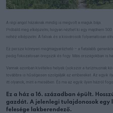
A régi angol házaknak mindig is megvolt a maguk bája.
Próbáld meg elképzelni, hogyan nézhet ki egy majdnem 500 
nehéz elképzelni. A falvak és a kisvárosok folyamatosan el
Ez persze könnyen megmagyarázható – a fiatalabb generáci
pedig fokozatosan öregszik és fogy. Más országokban is ha
Vannak azonban kivételes helyek (sokszor a turizmusnak k
továbbra is hűségesen szolgálják az embereket. Az egyik ily
itt olyanok, mint a mesében. És ma az egyik ilyen házról fog
Ez a ház a 16. században épült. Hosszú
gazdát. A jelenlegi tulajdonosok egy 
felesége lakberendező.