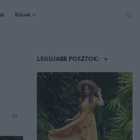
ók
Rólunk
LEGÚJABB POSZTOK:
Share
via
Email