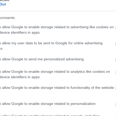
Out
consents
o allow Google to enable storage related to advertising like cookies on
evice identifiers in apps.
 megtörténik, a házak gyakran olyan gyorsan és olyan hihetetle
o allow my user data to be sent to Google for online advertising
re még az ingatlanügynökségekhez sem jut el – olyan gyorsan tö
s.
to allow Google to send me personalized advertising.
endelkezik. Mindenki barátkozik egymással, beszélget, vendégs
o allow Google to enable storage related to analytics like cookies on
en, időről-időre visszatérnek – csak hogy sétáljanak egyet az ut
evice identifiers in apps.
.
o allow Google to enable storage related to functionality of the website
esanyám rengeteg levelet kapott a korábbi lakóktól. Az egyik az
a tulajdonos hölgy. ,,Még most is megjelennek néha a kapuban a v
o allow Google to enable storage related to personalization.
o allow Google to enable storage related to security, including