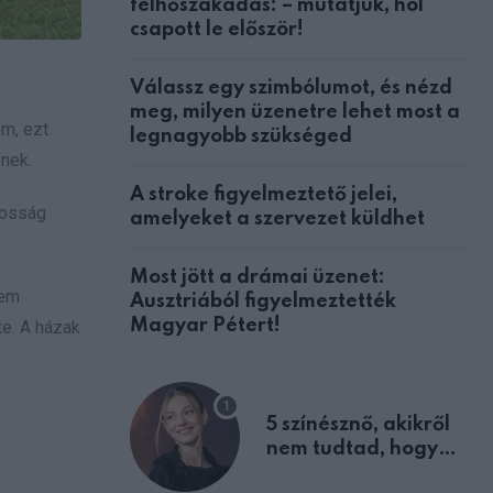
felhőszakadás: – mutatjuk, hol
csapott le először!
Válassz egy szimbólumot, és nézd
meg, milyen üzenetre lehet most a
om, ezt
legnagyobb szükséged
snek.
A stroke figyelmeztető jelei,
kosság
amelyeket a szervezet küldhet
Most jött a drámai üzenet:
nem
Ausztriából figyelmeztették
Magyar Pétert!
te. A házak
5 színésznő, akikről
nem tudtad, hogy
fiúként születtek