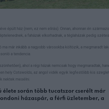
éve épült ház (nem, ez nem elírás). Onnan, ahonnan én származ
néptelenednek, a faházak elkorhadnak, a téglaházak pedig széte
ó ma már inkább a nagyobb városokba költözik, a megmaradt la
sonló a tendencia.
öszönhetően), ahol a régi házak nemcsak hogy megmaradtak, ha
en hely Cotswolds, az angol vidék egyik legfestőibb kis szegle
ok nektek mesélni.
 élete során több tucatszor cserélt már
londoni házaspár, a férfi üzletember, a