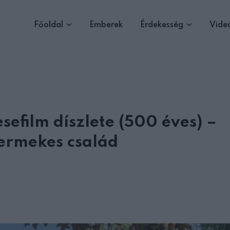
Főoldal
Emberek
Érdekesség
Vide
sefilm díszlete (500 éves) –
ermekes család