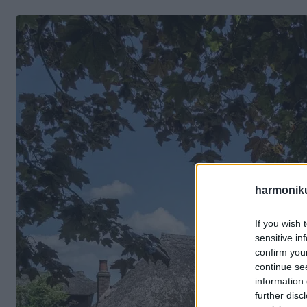
harmonik
If you wish 
sensitive in
confirm you
continue se
information 
further disc