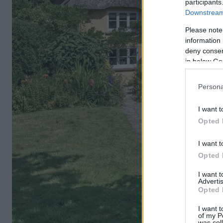
participants
Downstream 
Please note
information 
deny consent
in below Go
Persona
I want t
Opted 
I want t
Opted 
I want 
Advertis
Opted 
I want t
of my P
was col