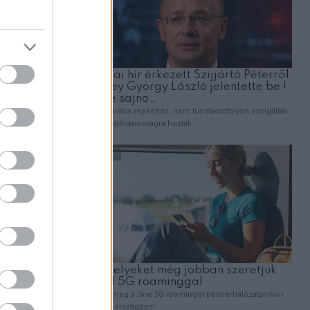
n
rténik az
égbe jár.
cákon,
t mondta,
olt lakók,