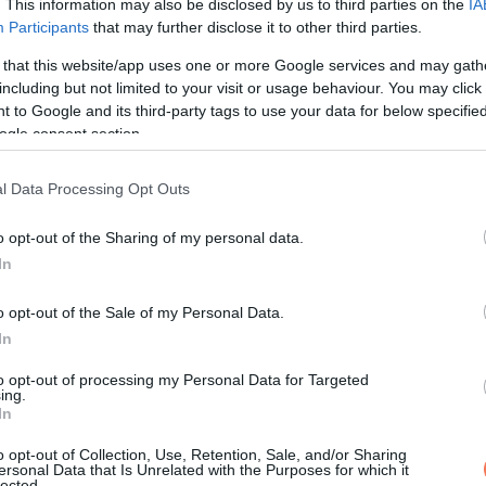
. This information may also be disclosed by us to third parties on the
IA
Participants
that may further disclose it to other third parties.
 that this website/app uses one or more Google services and may gath
including but not limited to your visit or usage behaviour. You may click 
 to Google and its third-party tags to use your data for below specifi
ogle consent section.
l Data Processing Opt Outs
o opt-out of the Sharing of my personal data.
In
o opt-out of the Sale of my Personal Data.
In
to opt-out of processing my Personal Data for Targeted
ing.
In
o opt-out of Collection, Use, Retention, Sale, and/or Sharing
ersonal Data that Is Unrelated with the Purposes for which it
lected.