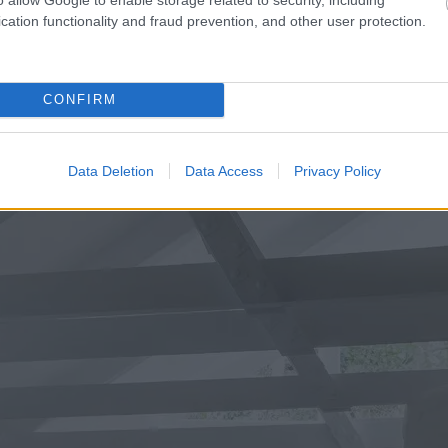
 ki a konyha + étkező. A belső tér hangsúl
cation functionality and fraud prevention, and other user protection.
konyhabútortól a falon lévő színes
n – terítők, szőnyegek, bútorhuzatok.
CONFIRM
Data Deletion
Data Access
Privacy Policy