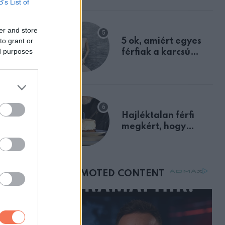
B’s List of
a szklerózis
multiplex
er and store
egyértelmű jele volt
to grant or
5 ok, amiért egyes
ed purposes
férfiak a karcsú
nőket részesítik
előnyben
Hajléktalan férfi
megkért, hogy
vegyek neki kávét a
születésnapján –
órákkal később
mellettem ült az első
osztályon