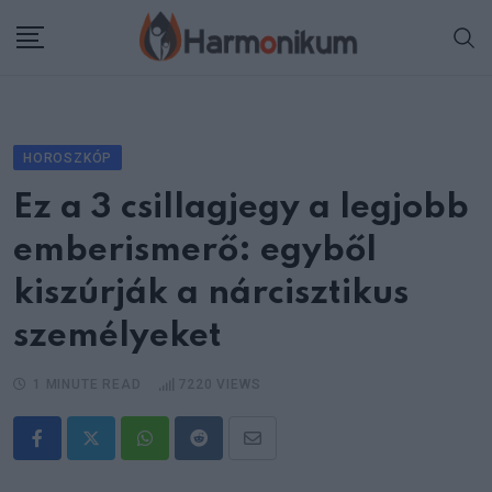
Skip
to
content
HOROSZKÓP
Ez a 3 csillagjegy a legjobb
emberismerő: egyből
kiszúrják a nárcisztikus
személyeket
1 MINUTE READ
7220
VIEWS
Whatsapp
Reddit
Share
via