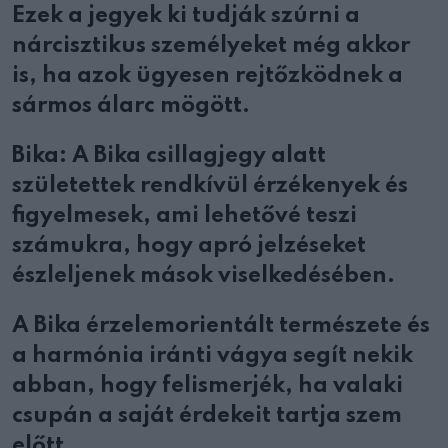
Ezek a jegyek ki tudják szúrni a
nárcisztikus személyeket még akkor
is, ha azok ügyesen rejtőzködnek a
sármos álarc mögött.
Bika: A Bika csillagjegy alatt
születettek rendkívül érzékenyek és
figyelmesek, ami lehetővé teszi
számukra, hogy apró jelzéseket
észleljenek mások viselkedésében.
A Bika érzelemorientált természete és
a harmónia iránti vágya segít nekik
abban, hogy felismerjék, ha valaki
csupán a saját érdekeit tartja szem
előtt.