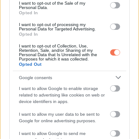
consent section.
I want to opt-out of the Sale of my
Personal Data.
Opted In
ELŐZŐ POSZT
VICC: A házaspár elmegy revüt nézni.
I want to opt-out of processing my
Personal Data for Targeted Advertising.
Látják, hogy a legszebb nők levetkőznek
Opted In
sorban
I want to opt-out of Collection, Use,
Retention, Sale, and/or Sharing of my
Personal Data that Is Unrelated with the
Purposes for which it was collected.
Opted Out
Google consents
KÖVETKEZŐ POSZT
I want to allow Google to enable storage
Rex első gazdájából marhatenyésztő lett:
related to advertising like cookies on web or
tiroli birtokán él és 63 éves korára teljesen
device identifiers in apps.
megváltozott, de még mindig ördögien
I want to allow my user data to be sent to
sármos!
Google for online advertising purposes.
I want to allow Google to send me