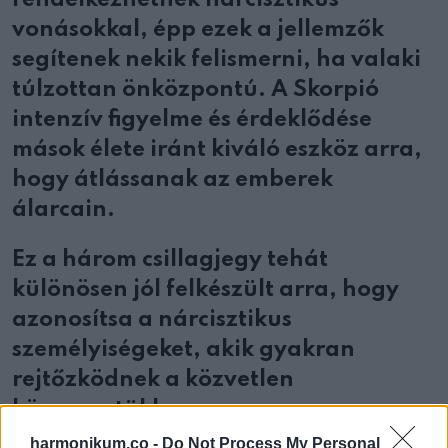
vonásokkal, épp ezek a jellemzők
segítenek nekik felismerni, ha valaki
túlzottan önközpontú. A Skorpió
intenzív figyelme és érdeklődése
mások élete iránt kiváló eszköz arra,
hogy átlássanak az emberek
álarcain.
Ez a három csillagjegy tehát
különösen jól felkészült arra, hogy
azonosítsa a nárcisztikus
személyiségeket, akik gyakran
rejtőzködnek a közvetlen
környezetükben.
harmonikum.co -
Do Not Process My Personal