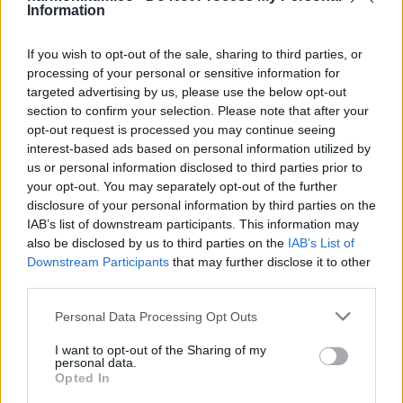
A Bikák, Rákok és Skorpiók tehát nem
Information
csak a saját érzelmeikkel, hanem
If you wish to opt-out of the sale, sharing to third parties, or
másokéval is tisztában vannak, ami
processing of your personal or sensitive information for
segíti őket a mélyebb emberi
targeted advertising by us, please use the below opt-out
section to confirm your selection. Please note that after your
kapcsolatok kialakításában és a
opt-out request is processed you may continue seeing
problémás személyiségek időben
interest-based ads based on personal information utilized by
us or personal information disclosed to third parties prior to
történő felismerésében.
your opt-out. You may separately opt-out of the further
disclosure of your personal information by third parties on the
IAB’s list of downstream participants. This information may
also be disclosed by us to third parties on the
IAB’s List of
Oszd meg ezt a posztot:
Downstream Participants
that may further disclose it to other
third parties.
Please note that this website/app uses one or more Google
Whatsapp
Reddit
Share
Personal Data Processing Opt Outs
services and may gather and store information including but
via
not limited to your visit or usage behaviour. You may click to
I want to opt-out of the Sharing of my
personal data.
Email
grant or deny consent to Google and its third-party tags to
Opted In
use your data for below specified purposes in below Google