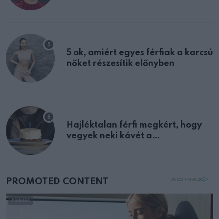
félreértett, pedig a szklerózis
multiplex egyértelmű jele volt
5 ok, amiért egyes férfiak a karcsú
nőket részesítik előnyben
Hajléktalan férfi megkért, hogy
vegyek neki kávét a
születésnapján – órákkal később
mellettem ült az első osztályon