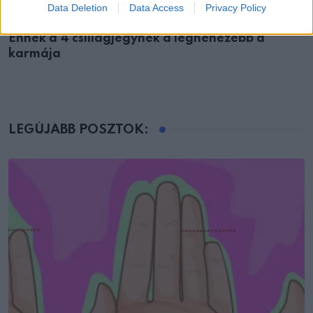
Data Deletion
Data Access
Privacy Policy
HOROSZKÓP
Ennek a 4 csillagjegynek a legnehezebb a
karmája
LEGÚJABB POSZTOK: