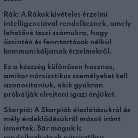
Rák: A Rákok kivételes érzelmi
intelligenciával rendelkeznek, amely
lehetővé teszi számukra, hogy
őszintén és fenntartások nélkül
kommunikáljanak érzelmekről.
Ez a készség különösen hasznos,
amikor nárcisztikus személyeket kell
azonosítaniuk, akik gyakran
próbálják elrejteni igazi énjüket.
Skorpió: A Skorpiók éleslátásukról és
mély érdeklődésükről mások iránt
ismertek. Bár maguk is
rendelkezhetnek nárcisztikus