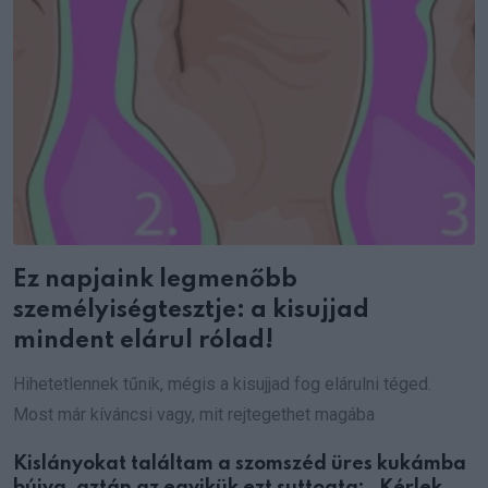
Ez napjaink legmenőbb
személyiségtesztje: a kisujjad
mindent elárul rólad!
Hihetetlennek tűnik, mégis a kisujjad fog elárulni téged.
Most már kíváncsi vagy, mit rejtegethet magába
Kislányokat találtam a szomszéd üres kukámba
bújva, aztán az egyikük ezt suttogta: „Kérlek,