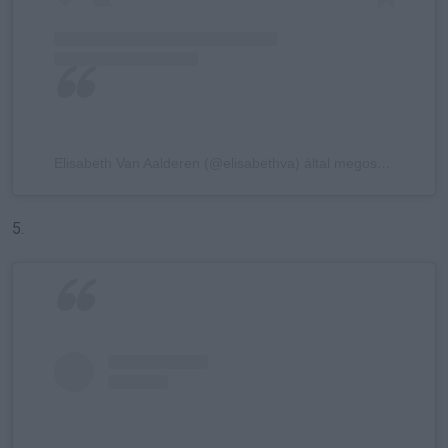
Elisabeth Van Aalderen (@elisabethva) által megosztott bejegyzés
5.