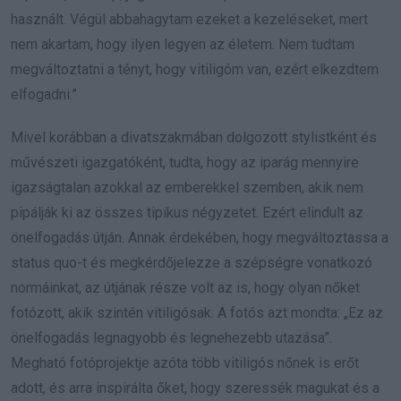
használt. Végül abbahagytam ezeket a kezeléseket, mert
nem akartam, hogy ilyen legyen az életem. Nem tudtam
megváltoztatni a tényt, hogy vitiligóm van, ezért elkezdtem
elfogadni.”
Mivel korábban a divatszakmában dolgozott stylistként és
művészeti igazgatóként, tudta, hogy az iparág mennyire
igazságtalan azokkal az emberekkel szemben, akik nem
pipálják ki az összes tipikus négyzetet. Ezért elindult az
önelfogadás útján. Annak érdekében, hogy megváltoztassa a
status quo-t és megkérdőjelezze a szépségre vonatkozó
normáinkat, az útjának része volt az is, hogy olyan nőket
fotózott, akik szintén vitiligósak. A fotós azt mondta: „Ez az
önelfogadás legnagyobb és legnehezebb utazása”.
Megható fotóprojektje azóta több vitiligós nőnek is erőt
adott, és arra inspirálta őket, hogy szeressék magukat és a