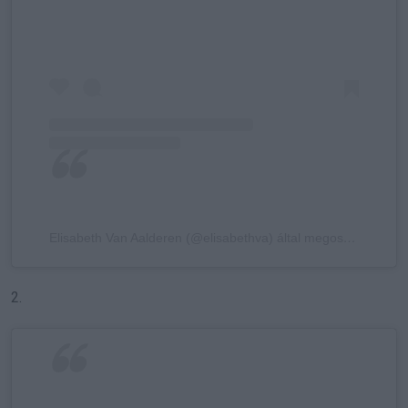
Elisabeth Van Aalderen (@elisabethva) által megosztott bejegyzés
2.