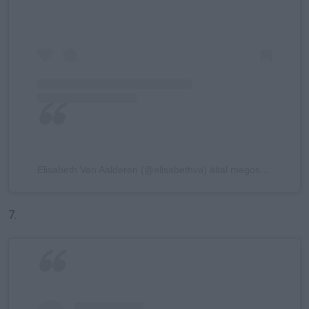
Elisabeth Van Aalderen (@elisabethva) által megosztott bejegyzés
7.