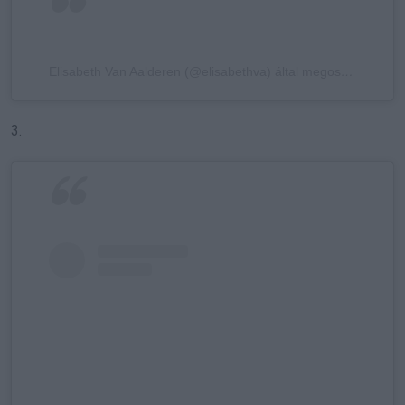
Elisabeth Van Aalderen (@elisabethva) által megosztott bejegyzés
3.