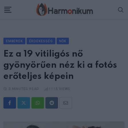
Skip
to
content
EMBEREK
ÉRDEKESSÉG
NŐK
Ez a 19 vitiligós nő
gyönyörűen néz ki a fotós
erőteljes képein
3 MINUTES READ
1115
VIEWS
Whatsapp
Reddit
Share
via
Email