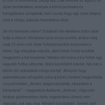
ki, mint a festmények, pedig épp csak kikeltek az ágyból, és
olyan termékekkel, amelyek a bőröd javítására és
korrigálására szolgálnak, nem csoda, hogy egy olyan állapot,
mint a vitiligo, teljesen traumatikus lehet.
De mit tehetünk ellene? Elisabeth Van Aalderen fotós talán
tudja a választ. Körülbelül nyolc évvel ezelőtt, amikor még
csak 25 éves volt, fehér foltokat kezdett észrevenni a
bőrén. Egy interjúban elárulta: „Apró fehér foltok kezdtek
megjelenni a bal kezemen. Néhány hét múlva a kis foltok egy
nagyobb foltba változtak. Ekkor kezdődött minden. Ma már a
bőröm 60 százalékát vitiligo borítja”. Ahelyett, hogy
automatikusan elfogadta volna új bőrét, mindent megpróbálta
visszafordítani. „Amikor diagnosztizálták, elkezdtem a
bőrterápiát” – magyarázta Aalderen. „Krémek, világosító-
terápia, gluténmentes diéta, vegetáriánus étrend, nem
napozás, sok nap, jóga. Mindent kipróbáltam. Semmi sem