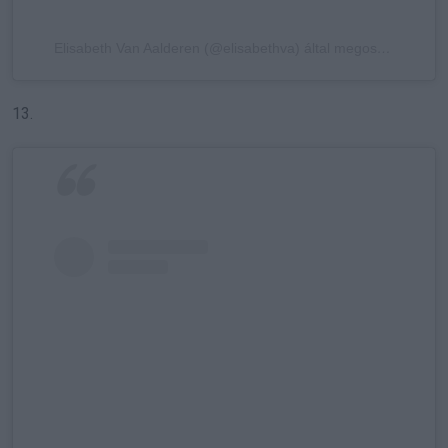
Elisabeth Van Aalderen (@elisabethva) által megosztott bejegyzés
13.