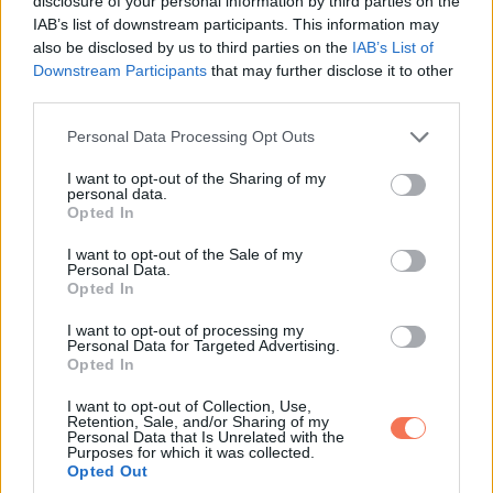
disclosure of your personal information by third parties on the
IAB’s list of downstream participants. This information may
also be disclosed by us to third parties on the
IAB’s List of
Downstream Participants
that may further disclose it to other
Elisabeth Van Aalderen (@elisabethva) által megosztott bejegyzés
third parties.
Please note that this website/app uses one or more Google
Personal Data Processing Opt Outs
8.
services and may gather and store information including but
not limited to your visit or usage behaviour. You may click to
I want to opt-out of the Sharing of my
personal data.
grant or deny consent to Google and its third-party tags to
Opted In
use your data for below specified purposes in below Google
consent section.
I want to opt-out of the Sale of my
Personal Data.
Opted In
I want to opt-out of processing my
Personal Data for Targeted Advertising.
Opted In
I want to opt-out of Collection, Use,
Retention, Sale, and/or Sharing of my
Personal Data that Is Unrelated with the
Purposes for which it was collected.
Opted Out