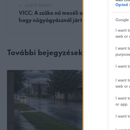
Opted 
ELŐZŐ POSZT
VICC: A szőke nő meséli az anyjának
Google 
hogy nőgyógyásznál járt
I want t
web or d
I want t
További bejegyzések
purpose
I want 
I want t
web or d
I want t
or app.
I want t
I want t