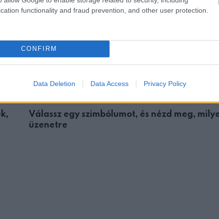
cation functionality and fraud prevention, and other user protection.
CONFIRM
Data Deletion
Data Access
Privacy Policy
ÉLETMÓD
k,
Válassz egy szimbólumot, és nézd meg, mily
üzenetre