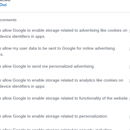
Out
KÖVETKEZŐ POS
VICC: Hazaér a férj, és leírhata
consents
látvány tárul a szeme
o allow Google to enable storage related to advertising like cookies on
evice identifiers in apps.
o allow my user data to be sent to Google for online advertising
s.
to allow Google to send me personalized advertising.
o allow Google to enable storage related to analytics like cookies on
evice identifiers in apps.
o allow Google to enable storage related to functionality of the website
o allow Google to enable storage related to personalization.
o allow Google to enable storage related to security, including