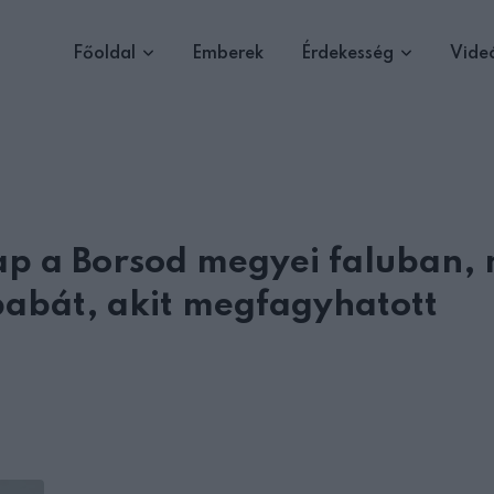
Főoldal
Emberek
Érdekesség
Vide
nap a Borsod megyei faluban,
babát, akit megfagyhatott