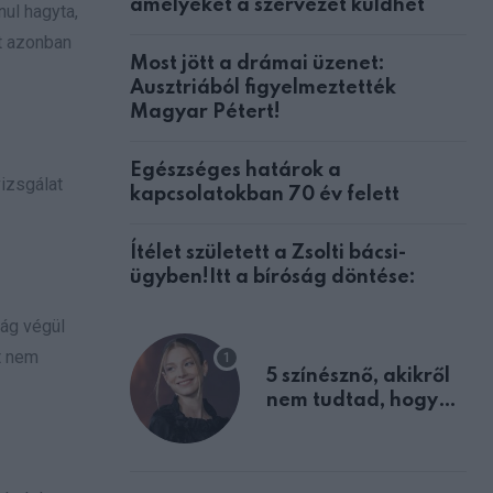
amelyeket a szervezet küldhet
nul hagyta,
ét azonban
Most jött a drámai üzenet:
Ausztriából figyelmeztették
Magyar Pétert!
Egészséges határok a
vizsgálat
kapcsolatokban 70 év felett
Ítélet született a Zsolti bácsi-
ügyben!Itt a bíróság döntése:
ság végül
t nem
5 színésznő, akikről
nem tudtad, hogy
fiúként születtek