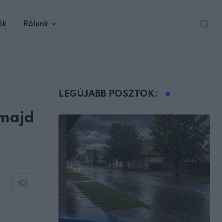
ók
Rólunk
LEGÚJABB POSZTOK:
 majd
Share
via
Email