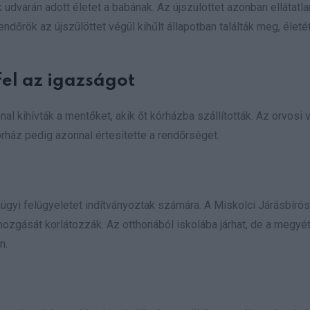
 udvarán adott életet a babának. Az újszülöttet azonban ellátatla
ndőrök az újszülöttet végül kihűlt állapotban találták meg, élet
fel az igazságot
nnal kihívták a mentőket, akik őt kórházba szállították. Az orvosi 
kórház pedig azonnal értesítette a rendőrséget.
űnügyi felügyeletet indítványoztak számára. A Miskolci Járásbíró
 mozgását korlátozzák. Az otthonából iskolába járhat, de a megyé
n.