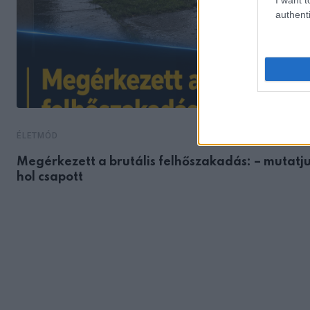
authenti
ÉLETMÓD
Megérkezett a brutális felhőszakadás: – mutatju
hol csapott