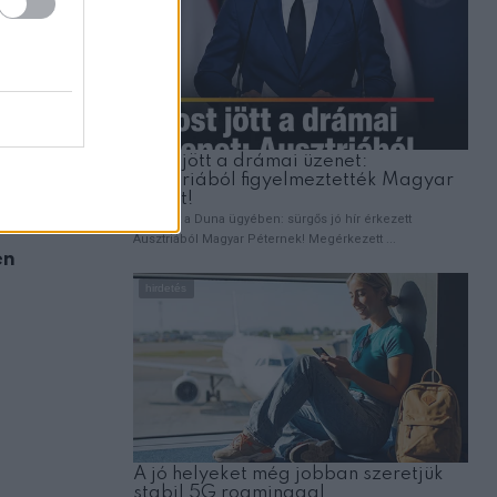
ÉLETMÓD
en
A stroke figyelmeztető jelei, amelyeket 
küldhet