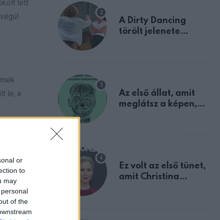
kolt lett
 végül
A Dirty Dancing
törölt jelenete
megerősíti azt, amit
mindannyian
sejtettünk
ermek
Az első állat, amit
t le, a
meglátsz a képen,
elárulja legrosszabb
tulajdonságodat
szülte
 valamint
sonal or
Ez volt az első tünet,
ection to
amit Christina
ou may
rbe esett.
Applegate éveken
 personal
arán
át félreértett, pedig
out of the
a szklerózis
d kertjébe.
 downstream
multiplex