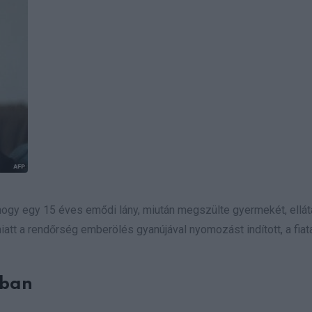
 hogy egy 15 éves emődi lány, miután megszülte gyermekét, ellát
miatt a rendőrség emberölés gyanújával nyomozást indított, a fiat
uban