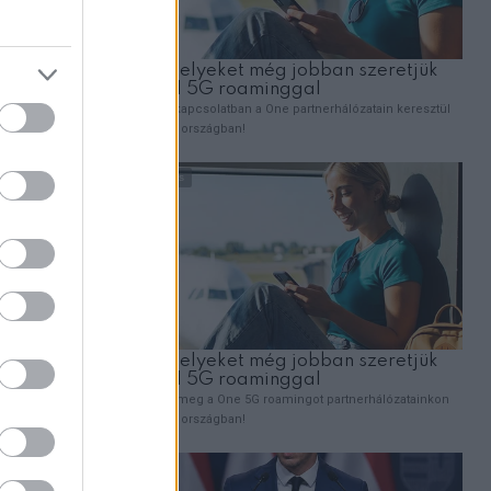
ZT
tlan
 elé