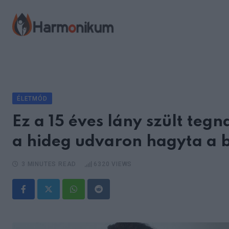
Skip
to
content
ÉLETMÓD
Ez a 15 éves lány szült teg
a hideg udvaron hagyta a 
3 MINUTES READ
6320
VIEWS
Whatsapp
Reddit