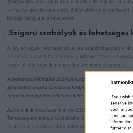
A bíróság kiemelte, hogy a kiemelkedő súlyú bűncselekmény, 
volna a szigorúbb intézkedés. A lány életkora és rendezett 
bűnügyi felügyelet alá helyezték.
Szigorú szabályok és lehetséges
A lány a megyét nem hagyhatja el, és szúrópróbaszerű ellenő
sérelmére elkövetett emberölés miatt akár tízéves szabadság
tragédia hátterében álló tényezőket továbbra is vizsgálják.
A Debreceni Ítélőtábla 2024 júniusában jogerős ítéletet h
harmonik
gyermekét, majd a szomszéd kertjébe dobta. A bíróság nég
négy év közügyektől eltiltásra ítélte a vádlottat.
If you wish 
sensitive in
confirm you
Az ítélet indoklása szerint a lány 2022 márciusában egy közö
continue se
Terhességét titkolta, orvosi ellátást nem vett igénybe. A tra
information 
szülte meg gyermekét. A köldökzsinór elvágása után WC-papí
further disc