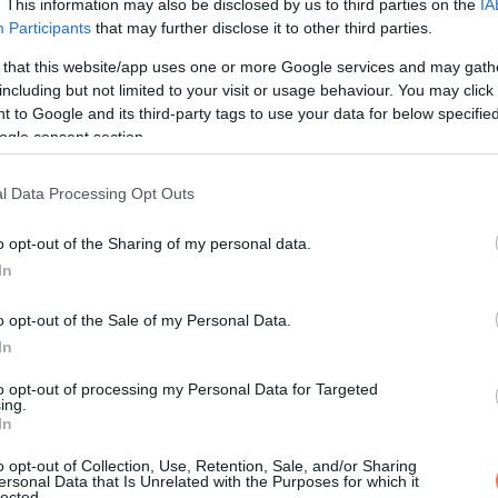
. This information may also be disclosed by us to third parties on the
IA
orvosi ellátás ellenére elhunyt.
Participants
that may further disclose it to other third parties.
ő tájékoztatást a fogamzásgátlásról, és eleinte nem is tudatos
 that this website/app uses one or more Google services and may gath
including but not limited to your visit or usage behaviour. You may click 
llapotát. Vallomásában arról is beszámolt, hogy el akart bújni a v
 to Google and its third-party tags to use your data for below specifi
szédos ingatlanra.
ogle consent section.
letét, így az jogerőre emelkedett.
l Data Processing Opt Outs
o opt-out of the Sharing of my personal data.
In
o opt-out of the Sale of my Personal Data.
In
to opt-out of processing my Personal Data for Targeted
ing.
In
o opt-out of Collection, Use, Retention, Sale, and/or Sharing
ersonal Data that Is Unrelated with the Purposes for which it
lected.