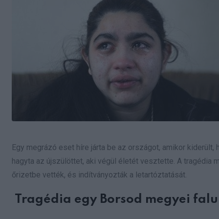
Egy megrázó eset híre járta be az országot, amikor kiderült,
hagyta az újszülöttet, aki végül életét vesztette. A tragédia 
őrizetbe vették, és indítványozták a letartóztatását.
Tragédia egy Borsod megyei fal