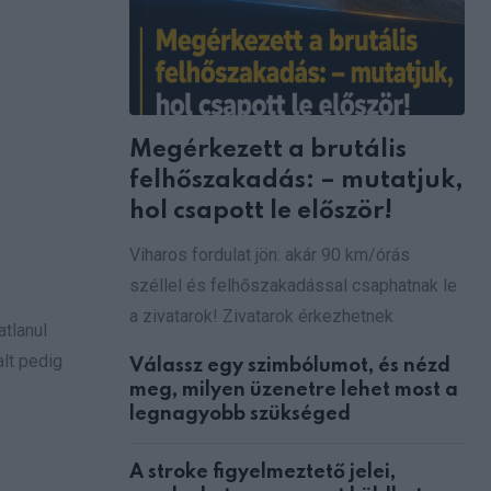
Megérkezett a brutális
felhőszakadás: – mutatjuk,
hol csapott le először!
Viharos fordulat jön: akár 90 km/órás
széllel és felhőszakadással csaphatnak le
a zivatarok! Zivatarok érkezhetnek
atlanul
alt pedig
Válassz egy szimbólumot, és nézd
meg, milyen üzenetre lehet most a
legnagyobb szükséged
A stroke figyelmeztető jelei,