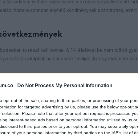
a társadalom várható reakciója és a szökés veszélye miatt indo
családi háttere azonban enyhítő körülménynek számítottak, ezért
 következmények
rzéseken is részt kell vennie. A 14. életévét be nem töltött gy
vesztést is kaphat, ha bűnösnek találják. Az ügy még nem zárul
ozott a 15 éves emődi lány ügyében, aki 2023 februárjában meg
um.co -
Do Not Process My Personal Information
y év fiatalkorúak börtönében letöltendő szabadságvesztésre,
to opt-out of the sale, sharing to third parties, or processing of your per
formation for targeted advertising by us, please use the below opt-out s
r selection. Please note that after your opt-out request is processed y
sségi oldalon ismerkedett meg egy 20 éves férfival, akitől tehe
eing interest-based ads based on personal information utilized by us or
gikus esemény 2023 februájában történt, amikor a lány a saját udv
disclosed to third parties prior to your opt-out. You may separately opt-
rt tömött az újszülött szájába, majd a babát átdobta a szomszé
losure of your personal information by third parties on the IAB’s list of