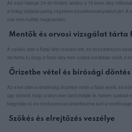
Az eset február 24-én történt, amikor a 15 éves lány otthonuk
a hideg időjárás pedig végzetes következményekkel járt. A re
már nem tudták megmenteni.
Mentők és orvosi vizsgálat tárta 
A szülés után a fiatal lány rosszul lett, és hozzátartozói azo
derítette ki, hogy a fiatal lány nem sokkal korábban szült, a 
Őrizetbe vétel és bírósági döntés
Az eset után a rendőrség őrizetbe vette a fiatal anyát, és b
úgy döntött, hogy a lányt nem tartóztatják le, hanem szabad
hagyhatja el, és rendszeresen jelentkeznie kell a rendőrsége
Szökés és elrejtőzés veszélye