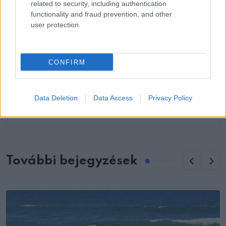
related to security, including authentication
tudják majd, mire költsék el!
functionality and fraud prevention, and other
user protection.
CONFIRM
KÖVETKEZŐ POSZT
El sem hiszed! Így néz ki most Simon Baker,
Data Deletion
Data Access
Privacy Policy
a Mentalista 55 éves sztárja
További bejegyzések