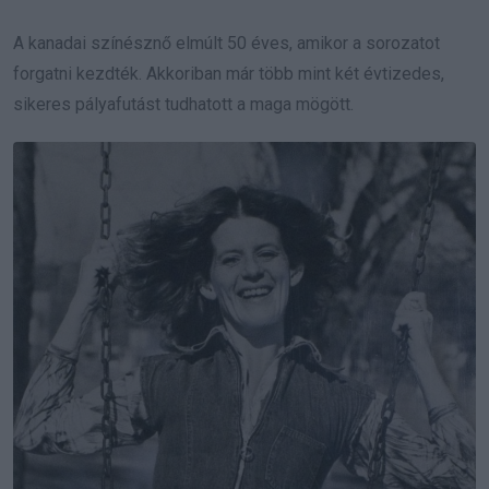
A kanadai színésznő elmúlt 50 éves, amikor a sorozatot
forgatni kezdték. Akkoriban már több mint két évtizedes,
sikeres pályafutást tudhatott a maga mögött.