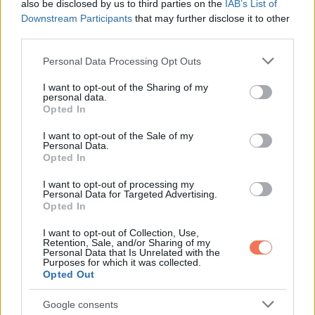
also be disclosed by us to third parties on the
IAB’s List of
Downstream Participants
that may further disclose it to other
third parties.
Please note that this website/app uses one or more Google
Personal Data Processing Opt Outs
services and may gather and store information including but
not limited to your visit or usage behaviour. You may click to
I want to opt-out of the Sharing of my
personal data.
grant or deny consent to Google and its third-party tags to
Opted In
use your data for below specified purposes in below Google
consent section.
I want to opt-out of the Sale of my
Personal Data.
Opted In
I want to opt-out of processing my
Personal Data for Targeted Advertising.
Opted In
I want to opt-out of Collection, Use,
Retention, Sale, and/or Sharing of my
Personal Data that Is Unrelated with the
Purposes for which it was collected.
Opted Out
1961 és 1968 között Zal Yanovsky kanadai zenész
házastársa volt, egy lányuk született, Zoe, aki ma éttermeket
Google consents