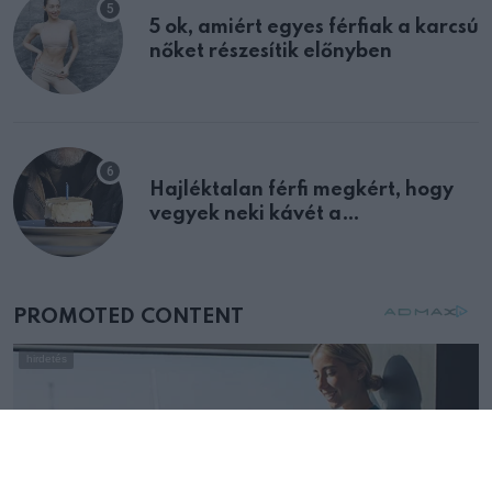
5 ok, amiért egyes férfiak a karcsú
nőket részesítik előnyben
Hajléktalan férfi megkért, hogy
vegyek neki kávét a
születésnapján – órákkal később
mellettem ült az első osztályon