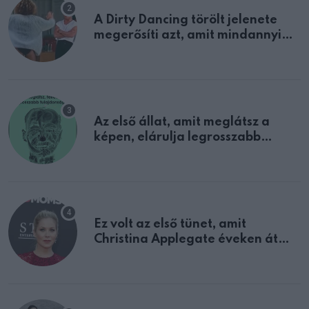
A Dirty Dancing törölt jelenete
megerősíti azt, amit mindannyian
sejtettünk
Az első állat, amit meglátsz a
képen, elárulja legrosszabb
tulajdonságodat
Ez volt az első tünet, amit
Christina Applegate éveken át
félreértett, pedig a szklerózis
multiplex egyértelmű jele volt