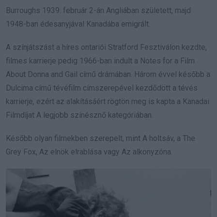
Burroughs 1939. február 2-án Angliában született, majd
1948-ban édesanyjával Kanadába emigrált.
A színjátszást a híres ontariói Stratford Fesztiválon kezdte,
filmes karrierje pedig 1966-ban indult a Notes for a Film
About Donna and Gail című drámában. Három évvel később a
Dulcima című tévéfilm címszerepével kezdődött a tévés
karrierje, ezért az alakításáért rögtön meg is kapta a Kanadai
Filmdíjat A legjobb színésznő kategóriában.
Később olyan filmekben szerepelt, mint A holtsáv, a The
Grey Fox, Az elnök elrablása vagy Az alkonyzóna.