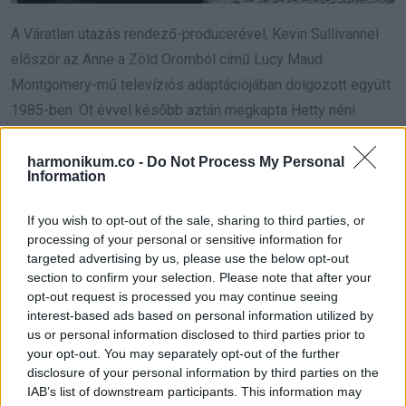
A Váratlan utazás rendező-producerével, Kevin Sullivannel
először az Anne a Zöld Oromból című Lucy Maud
Montgomery-mű televíziós adaptációjában dolgozott együtt
1985-ben. Öt évvel később aztán megkapta Hetty néni
szerepét.
harmonikum.co -
Do Not Process My Personal
Information
A világhírt hozó sorozat után még számos tévéfilmben,
illetve mozifilmben is feltűnt.
If you wish to opt-out of the sale, sharing to third parties, or
processing of your personal or sensitive information for
targeted advertising by us, please use the below opt-out
section to confirm your selection. Please note that after your
opt-out request is processed you may continue seeing
interest-based ads based on personal information utilized by
us or personal information disclosed to third parties prior to
your opt-out. You may separately opt-out of the further
disclosure of your personal information by third parties on the
IAB’s list of downstream participants. This information may