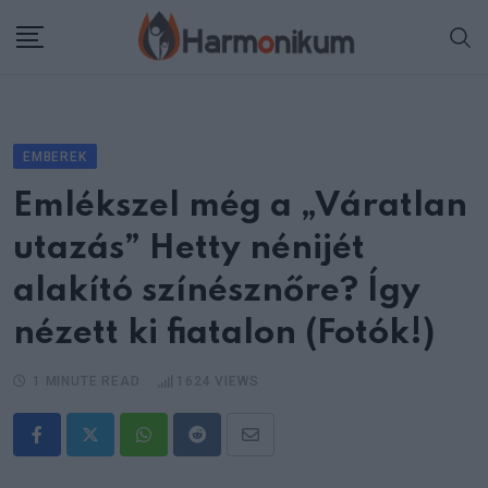
Skip
to
content
EMBEREK
Emlékszel még a „Váratlan
utazás” Hetty nénijét
alakító színésznőre? Így
nézett ki fiatalon (Fotók!)
1 MINUTE READ
1624
VIEWS
Whatsapp
Reddit
Share
via