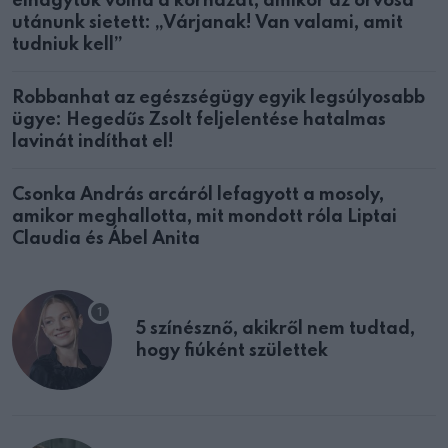
elhagytuk volna a kórházat, amikor az orvosa
utánunk sietett: „Várjanak! Van valami, amit
tudniuk kell”
Robbanhat az egészségügy egyik legsúlyosabb
ügye: Hegedűs Zsolt feljelentése hatalmas
lavinát indíthat el!
Csonka András arcáról lefagyott a mosoly,
amikor meghallotta, mit mondott róla Liptai
Claudia és Ábel Anita
5 színésznő, akikről nem tudtad,
hogy fiúként születtek