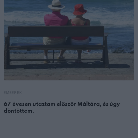
EMBEREK
67 évesen utaztam először Máltára, és úgy
döntöttem,