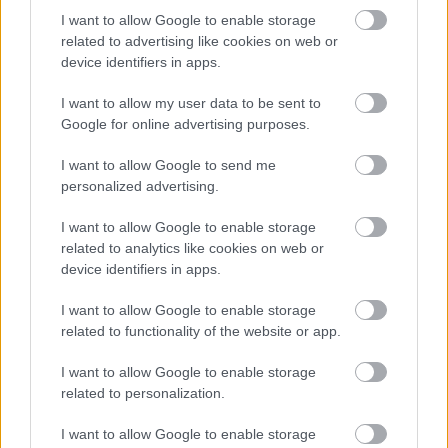
vezet és könyveket ír. A színésznő 2010. szeptember 22-
I want to allow Google to enable storage
én, gyomorrák következtében hunyt el torontói otthonában.
related to advertising like cookies on web or
device identifiers in apps.
I want to allow my user data to be sent to
Google for online advertising purposes.
I want to allow Google to send me
Oszd meg ezt a posztot:
personalized advertising.
I want to allow Google to enable storage
Whatsapp
Reddit
Share
related to analytics like cookies on web or
via
device identifiers in apps.
Email
I want to allow Google to enable storage
related to functionality of the website or app.
I want to allow Google to enable storage
ELŐZŐ POSZT
related to personalization.
Ez az öt csillagjegy jókora stóc pénzt kap a
I want to allow Google to enable storage
szerencse hetében, augusztus 13-tól. Azt se