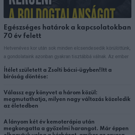
Egészséges határok a kapcsolatokban
70 év felett
Hetvenéves kor után sok minden elcsendesedik körülöttünk,
a gondolataink azonban gyakran tisztábbá válnak. Az ember
Ítélet született a Zsolti bácsi-ügyben!Itt a
bíróság döntése:
Válassz egy könyvet a három közül:
megmutathatja, milyen nagy változás közeledik
az életedben
A lányom két év kemoterápia után
megkongatta a győzelmi harangot. Már éppen