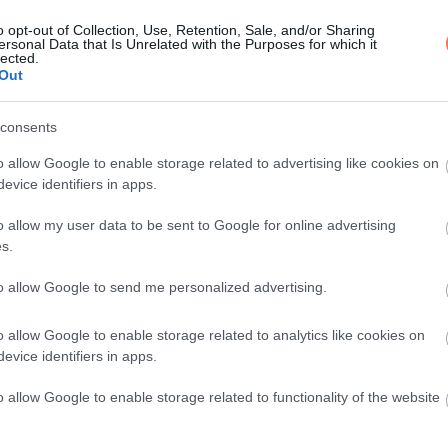
ifjú apa, már éppen az ájulás határán v
o opt-out of Collection, Use, Retention, Sale, and/or Sharing
ersonal Data that Is Unrelated with the Purposes for which it
lected.
átja az apuka rettenetes állapotát és kérd
Out
consents
o allow Google to enable storage related to advertising like cookies on
rab néger kergette.
evice identifiers in apps.
o allow my user data to be sent to Google for online advertising
s.
to allow Google to send me personalized advertising.
o allow Google to enable storage related to analytics like cookies on
evice identifiers in apps.
o allow Google to enable storage related to functionality of the website