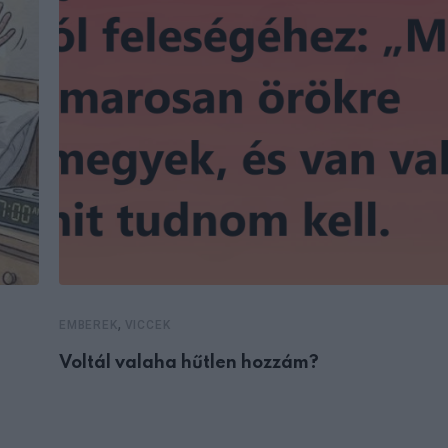
,
EMBEREK
VICCEK
Voltál valaha hűtlen hozzám?