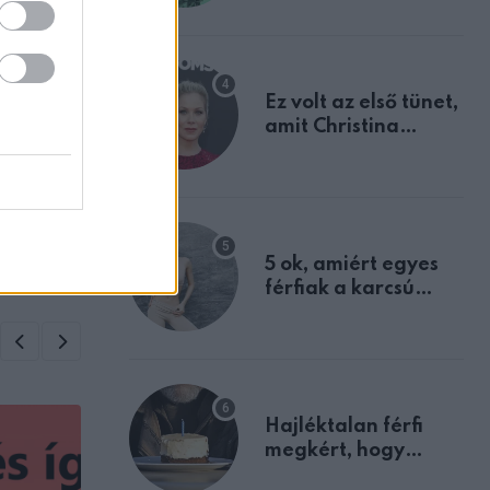
tulajdonságodat
Ez volt az első tünet,
amit Christina
ZT
Applegate éveken
 mit
át félreértett, pedig
en a
a szklerózis
tban
multiplex
egyértelmű jele volt
5 ok, amiért egyes
férfiak a karcsú
nőket részesítik
előnyben
Hajléktalan férfi
megkért, hogy
vegyek neki kávét a