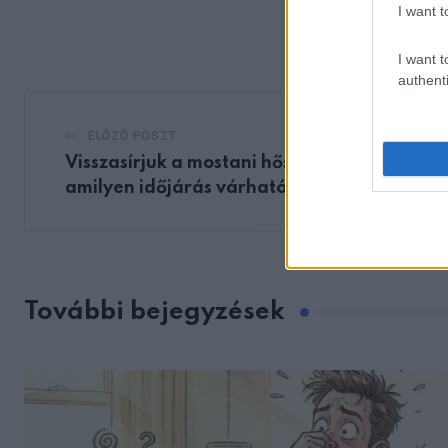
via
I want t
Email
I want t
authenti
ELŐZŐ POSZT
Visszasírjuk a mostani hőséget! Lesújtó,
amilyen időjárás várható hazánkban
További bejegyzések