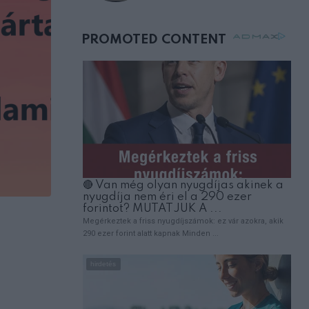
születésnapján –
órákkal később
mellettem ült az első
osztályon
,
EMBEREK
VICCEK
A férj felhívja a feleségét