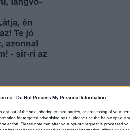
um.co -
Do Not Process My Personal Information
rös hajú gyermeke született!
to opt-out of the sale, sharing to third parties, or processing of your per
fekete vagyok, és a férjem is az! Te jó ég
formation for targeted advertising by us, please use the below opt-out s
önni, hogy megcsaltam! – sír-rí az asszo
r selection. Please note that after your opt-out request is processed y
eing interest-based ads based on personal information utilized by us or