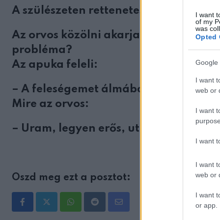
A szülészeten rettenetesen ideges az 
I want t
of my P
was col
Az orvos közölni akarja a jó hírt, de l
Opted 
probléma?
Google 
Az apuka feleli:
I want t
– A feleségemet álmában egy nagy da
web or d
Mire az orvos:
I want t
purpose
– Uram, legyen erős, utolérte!
I want 
I want t
web or d
Oszd meg ezt a posztot:
I want t
or app.
Whatsapp
Reddit
Share