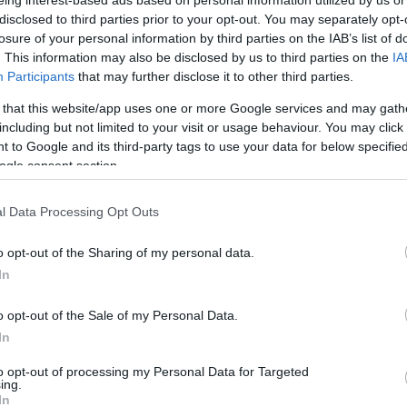
disclosed to third parties prior to your opt-out. You may separately opt-
losure of your personal information by third parties on the IAB’s list of
osón. Behívja az orvosi szobába és nagy
. This information may also be disclosed by us to third parties on the
IA
Participants
that may further disclose it to other third parties.
tt láthatja a gyermekét. Mondja, hánys
 that this website/app uses one or more Google services and may gath
including but not limited to your visit or usage behaviour. You may click 
a, esetleg naponta többször?
 to Google and its third-party tags to use your data for below specifi
ogle consent section.
l Data Processing Opt Outs
r úr. – Akkor mégis hányszor???
o opt-out of the Sharing of my personal data.
In
lja be szégyenkezve a férj.
o opt-out of the Sale of my Personal Data.
 a szülőszobába, és megnézi mit művelt
In
to opt-out of processing my Personal Data for Targeted
ing.
In