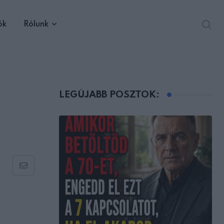
ók
Rólunk
LEGÚJABB POSZTOK:
Share
via
Email