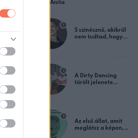
Ábel Anita
an.
i mi a
5 színésznő, akikről
nem tudtad, hogy
fiúként születtek
A Dirty Dancing
törölt jelenete
megerősíti azt, amit
mindannyian
sejtettünk
Az első állat, amit
meglátsz a képen,
elárulja legrosszabb