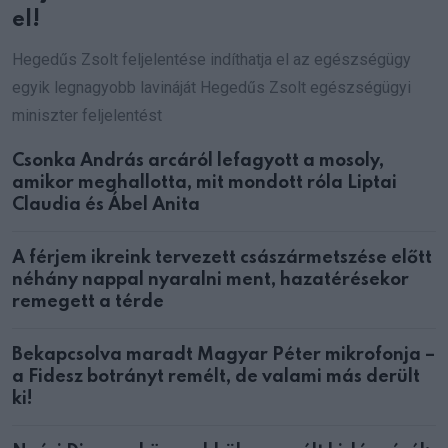
el!
Hegedűs Zsolt feljelentése indíthatja el az egészségügy
egyik legnagyobb lavináját Hegedűs Zsolt egészségügyi
miniszter feljelentést
Csonka András arcáról lefagyott a mosoly,
amikor meghallotta, mit mondott róla Liptai
Claudia és Ábel Anita
A férjem ikreink tervezett császármetszése előtt
néhány nappal nyaralni ment, hazatérésekor
remegett a térde
Bekapcsolva maradt Magyar Péter mikrofonja –
a Fidesz botrányt remélt, de valami más derült
ki!