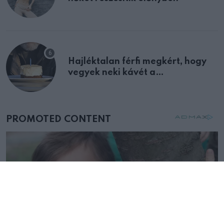
Hajléktalan férfi megkért, hogy
vegyek neki kávét a
születésnapján – órákkal később
mellettem ült az első osztályon