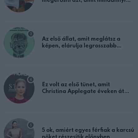
megerősíti azt, amit mindannyian
sejtettünk
Az első állat, amit meglátsz a
képen, elárulja legrosszabb
tulajdonságodat
Ez volt az első tünet, amit
Christina Applegate éveken át
félreértett, pedig a szklerózis
multiplex egyértelmű jele volt
5 ok, amiért egyes férfiak a karcsú
nőket részesítik előnyben