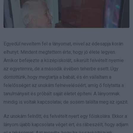
Egyedül neveltem fel a lányomat, mivel az édesapja korán
elhunyt. Mindent megtettem érte, hogy jó élete legyen.
Amikor befejezte a középiskolát, sikerült felvételt nyernie
az egyetemre, de a második évében teherbe esett. Úgy
döntöttünk, hogy megtartja a babát, és én vállaltam a
felelősséget az unokám felneveléséért, amíg ő folytatta a
tanulmányait és próbált saját életet építeni. A lányomnak
mindig is voltak kapcsolatai, de sosem találta meg az igazit.
Az unokám felnőtt, és felvételt nyert egy főiskolára. Ekkor a
lányom újabb kapcsolata véget ért, és rábeszélt, hogy adjam
el a lakásomat. Azt mondta, hogy ha összeköltözünk,