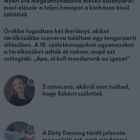
Nyári Dia megkönnyebbülve mesélt kislányáról:
most először a teljes hónapot a kórházon kívül
töltötték
Örökbe fogadtam két ikerlányt, akiket
törölközőkbe csavarva találtam egy tengerparti
öltözőben. A 18. születésnapjukon ugyanazokat
a törölközőket adták át nekem, majd azt
suttogták: „Apa, el kell mondanunk az igazat”
5 színésznő, akikről nem tudtad,
hogy fiúként születtek
A Dirty Dancing törölt jelenete