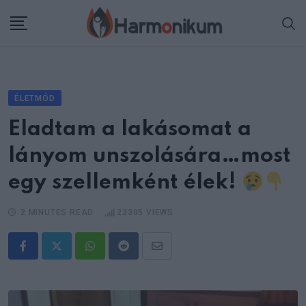
Skip
to
content
ÉLETMÓD
Eladtam a lakásomat a
lányom unszolására…most
egy szellemként élek!
2 MINUTES READ
23305
VIEWS
Whatsapp
Reddit
Share
via
Email