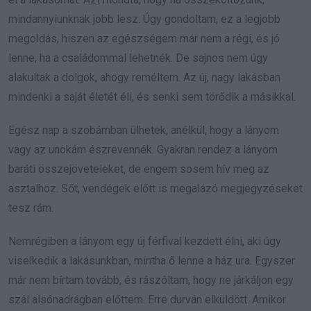
mindannyiunknak jobb lesz. Úgy gondoltam, ez a legjobb
megoldás, hiszen az egészségem már nem a régi, és jó
lenne, ha a családommal lehetnék. De sajnos nem úgy
alakultak a dolgok, ahogy reméltem. Az új, nagy lakásban
mindenki a saját életét éli, és senki sem törődik a másikkal.
Egész nap a szobámban ülhetek, anélkül, hogy a lányom
vagy az unokám észrevennék. Gyakran rendez a lányom
baráti összejöveteleket, de engem sosem hív meg az
asztalhoz. Sőt, vendégek előtt is megalázó megjegyzéseket
tesz rám.
Nemrégiben a lányom egy új férfival kezdett élni, aki úgy
viselkedik a lakásunkban, mintha ő lenne a ház ura. Egyszer
már nem bírtam tovább, és rászóltam, hogy ne járkáljon egy
szál alsónadrágban előttem. Erre durván elküldött. Amikor