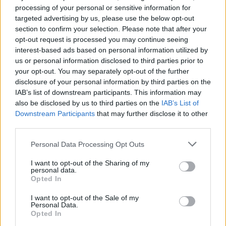
processing of your personal or sensitive information for
targeted advertising by us, please use the below opt-out
Oszd meg ezt a posztot:
section to confirm your selection. Please note that after your
opt-out request is processed you may continue seeing
interest-based ads based on personal information utilized by
Whatsapp
Reddit
Share
us or personal information disclosed to third parties prior to
via
your opt-out. You may separately opt-out of the further
Email
disclosure of your personal information by third parties on the
IAB’s list of downstream participants. This information may
also be disclosed by us to third parties on the
IAB’s List of
Downstream Participants
that may further disclose it to other
third parties.
ELŐZŐ POSZT
Please note that this website/app uses one or more Google
VICC: A rendőrség elkapja azt a roma
Personal Data Processing Opt Outs
services and may gather and store information including but
betörőt
not limited to your visit or usage behaviour. You may click to
I want to opt-out of the Sharing of my
personal data.
grant or deny consent to Google and its third-party tags to
Opted In
use your data for below specified purposes in below Google
consent section.
I want to opt-out of the Sale of my
Personal Data.
Opted In