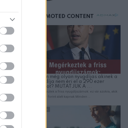
születésnapján –
ZT
órákkal később
nyom
mellettem ült az első
lek!
osztályon