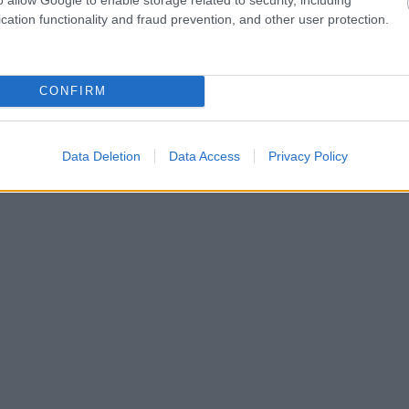
cation functionality and fraud prevention, and other user protection.
CONFIRM
HUMOR
Hosszabb ideje munkanélküli mérnök elhatá
Data Deletion
Data Access
Privacy Policy
hogy “új életet”