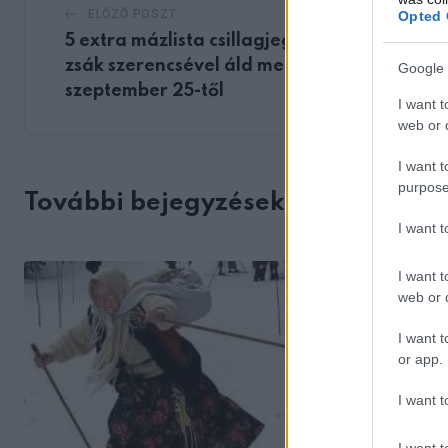
ELŐZŐ POSZT
Opted 
5 extra mázlista csillagjegy, akiket egy
zsák szerencsével áld meg az ég
Google 
szeptember 25-től
I want t
web or d
I want t
purpose
További bejegyzések
I want 
I want t
web or d
I want t
or app.
I want t
I want t