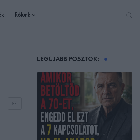
ók
Rólunk
LEGÚJABB POSZTOK:
Share
via
Email