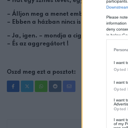
– Hát egy színes tévét, egy számítógépet,
participants
Downstream 
– Álljon meg a menet ember! – szól közbe 
Please note
– Ebben a házban nincs is konnektor!
information 
deny consent
in below Go
– Ja, igen. – mondja a cigány.
– És az aggregátort !
Persona
I want t
Opted 
Oszd meg ezt a posztot:
I want t
Opted 
Whatsapp
Reddit
Share
via
I want 
Advertis
Email
Opted 
I want t
of my P
was col