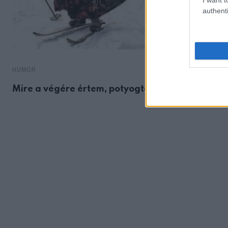
authenti
HUMOR
Mire a végére értem, potyogtak a könnyeim a