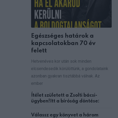
Egészséges határok a
kapcsolatokban 70 év
felett
Hetvenéves kor után sok minden
elcsendesedik körülöttünk, a gondolataink
azonban gyakran tisztábbá válnak. Az
ember
Ítélet született a Zsolti bácsi-
ügyben!Itt a bíróság döntése:
Válassz egy könyvet a három