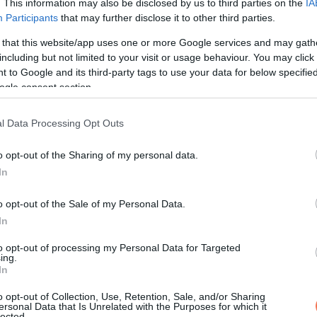
 egy hifi-tornyot, egy …
. This information may also be disclosed by us to third parties on the
IA
Participants
that may further disclose it to other third parties.
a biztosítós.
 that this website/app uses one or more Google services and may gath
including but not limited to your visit or usage behaviour. You may click 
 to Google and its third-party tags to use your data for below specifi
ogle consent section.
l Data Processing Opt Outs
o opt-out of the Sharing of my personal data.
In
o opt-out of the Sale of my Personal Data.
In
to opt-out of processing my Personal Data for Targeted
ing.
In
o opt-out of Collection, Use, Retention, Sale, and/or Sharing
ersonal Data that Is Unrelated with the Purposes for which it
lected.