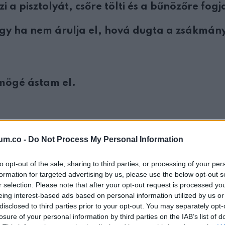
i a pisztolyát, csőre tölti és a bűnözőre fogj
gy ha nem árulja el, hová dugta a zsákmány
 mögé ástam el.
um.co -
Do Not Process My Personal Information
r hét múlva bejelenti, hogy betörtek hozzá. 
to opt-out of the sale, sharing to third parties, or processing of your per
formation for targeted advertising by us, please use the below opt-out s
r selection. Please note that after your opt-out request is processed y
an ?
eing interest-based ads based on personal information utilized by us or
disclosed to third parties prior to your opt-out. You may separately opt-
losure of your personal information by third parties on the IAB’s list of