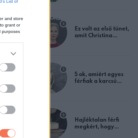
B’s List of
tulajdonságodat
er and store
to grant or
Ez volt az első tünet,
ed purposes
amit Christina
Applegate éveken
át félreértett, pedig
a szklerózis
multiplex
egyértelmű jele volt
5 ok, amiért egyes
férfiak a karcsú
nőket részesítik
előnyben
Hajléktalan férfi
megkért, hogy
vegyek neki kávét a