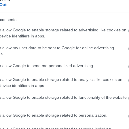
Out
KÖVETKEZŐ POS
Eladtam a lakásomat a lá
unszolására…most egy szellemként é
consents
o allow Google to enable storage related to advertising like cookies on
evice identifiers in apps.
o allow my user data to be sent to Google for online advertising
s.
to allow Google to send me personalized advertising.
o allow Google to enable storage related to analytics like cookies on
evice identifiers in apps.
o allow Google to enable storage related to functionality of the website
o allow Google to enable storage related to personalization.
o allow Google to enable storage related to security, including