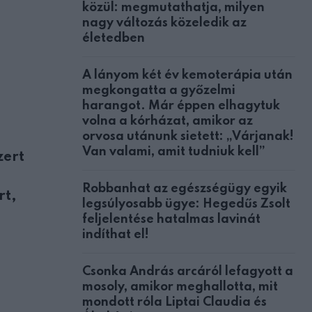
közül: megmutathatja, milyen
nagy változás közeledik az
életedben
A lányom két év kemoterápia után
megkongatta a győzelmi
harangot. Már éppen elhagytuk
volna a kórházat, amikor az
orvosa utánunk sietett: „Várjanak!
Van valami, amit tudniuk kell”
zert
Robbanhat az egészségügy egyik
rt,
legsúlyosabb ügye: Hegedűs Zsolt
feljelentése hatalmas lavinát
indíthat el!
Csonka András arcáról lefagyott a
mosoly, amikor meghallotta, mit
mondott róla Liptai Claudia és