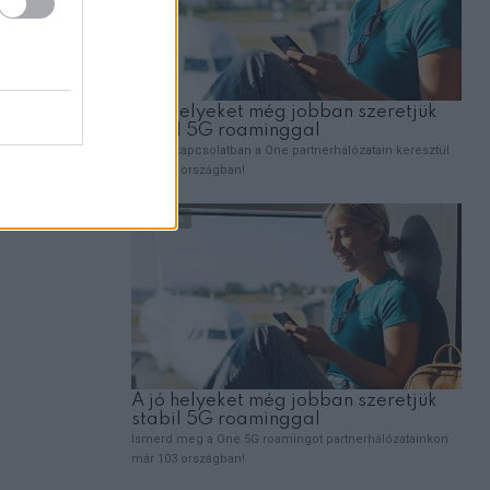
rozta,
HUMOR
VICC: A nászéjszakán az ifjú férj szól ifjú