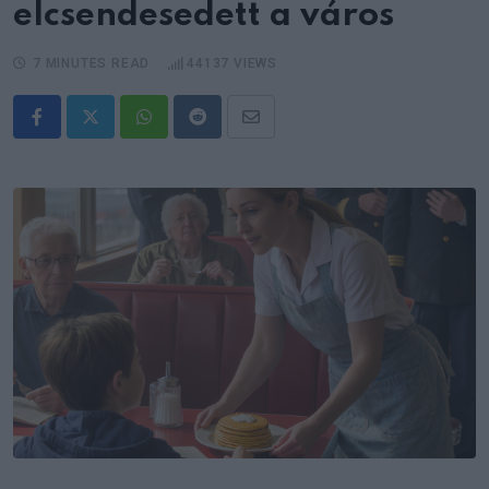
elcsendesedett a város
7 MINUTES READ
44137
VIEWS
Whatsapp
Reddit
Share
via
Email