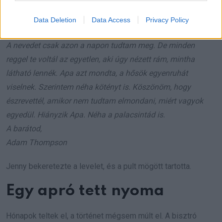
Később levél érkezett gondos, gyerekes betűkkel:
Data Deletion
Data Access
Privacy Policy
Kedves Jenny néni,
A nevedet csak azon a napon tudtam meg. De minden
reggel te voltál az egyetlen, aki úgy nézett rám, mintha
látható lennék. Apa azt mondta, a hősök egyenruhát
viselnek. Szerintem néha kötényt is. Köszönöm, hogy
észrevettél, amikor nem tudtam elmondani, miért vagyok
egyedül. Hiányzik Apa. Néha a palacsintád is.
A barátod,
Adam Thompson
Jenny bekeretezte a levelet, és a pult mögött tartotta.
Egy apró tett nyoma
Hónapok teltek el, a történet mégsem múlt el. A bisztró