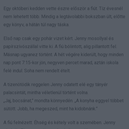
Egy októberi kedden vette észre először a fiút. Tíz évesnél
nem lehetett több. Mindig a legtávolabbi bokszban ült, előtte
egy könyv, a hátán túl nagy táska.
Első nap csak egy pohár vizet kért. Jenny mosollyal és
papírszívószállal vitte ki. A fiú bólintott, alig pillantott fel.
Másnap ugyanez történt. A hét végére kiderült, hogy minden
nap pont 7:15-kor jön, negyven percet marad, aztán iskola
felé indul. Soha nem rendelt ételt.
A tizenötödik reggelen Jenny odatett elé egy tányér
palacsintát, mintha véletlenül történt volna.
„Jaj, bocsánat,” mondta könnyedén. „A konyha eggyel többet
sütött. Jobb, ha megeszed, mint ha kidobnánk.”
A fiú felnézett. Éhség és kétely volt a szemében. Jenny