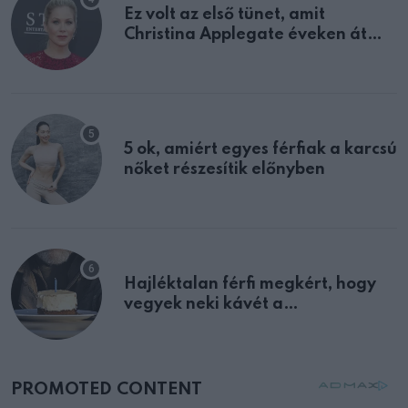
Ez volt az első tünet, amit
Christina Applegate éveken át
félreértett, pedig a szklerózis
multiplex egyértelmű jele volt
5 ok, amiért egyes férfiak a karcsú
nőket részesítik előnyben
Hajléktalan férfi megkért, hogy
vegyek neki kávét a
születésnapján – órákkal később
mellettem ült az első osztályon