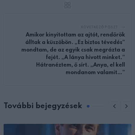
KÖVETKEZŐ POSZT
Amikor kinyitottam az ajtót, rendőrök
álltak a küszöbön. „Ez biztos tévedés”
mondtam, de az egyik csak megrázta a
fejét. „A lánya hívott minket.”
Hátranéztem, ő sírt. „Anya, el kell
mondanom valamit…”
További bejegyzések