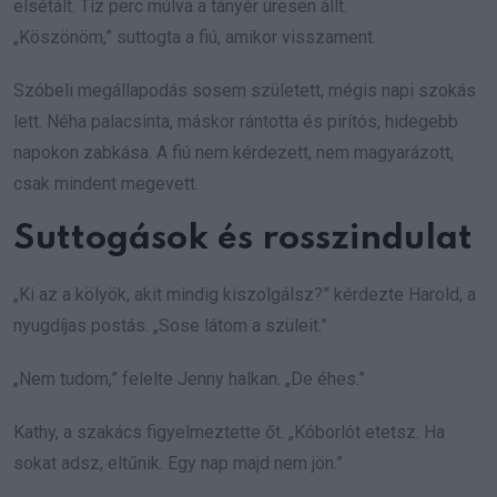
elsétált. Tíz perc múlva a tányér üresen állt.
„Köszönöm,” suttogta a fiú, amikor visszament.
Szóbeli megállapodás sosem született, mégis napi szokás
lett. Néha palacsinta, máskor rántotta és pirítós, hidegebb
napokon zabkása. A fiú nem kérdezett, nem magyarázott,
csak mindent megevett.
Suttogások és rosszindulat
„Ki az a kölyök, akit mindig kiszolgálsz?” kérdezte Harold, a
nyugdíjas postás. „Sose látom a szüleit.”
„Nem tudom,” felelte Jenny halkan. „De éhes.”
Kathy, a szakács figyelmeztette őt. „Kóborlót etetsz. Ha
sokat adsz, eltűnik. Egy nap majd nem jön.”