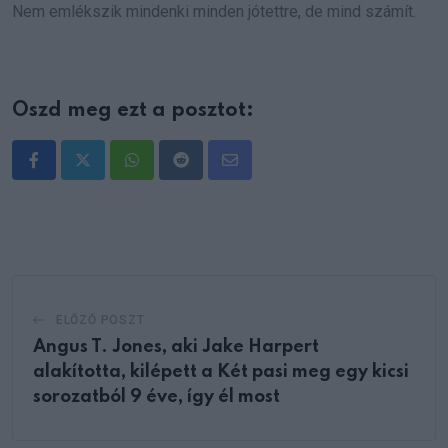
Nem emlékszik mindenki minden jótettre, de mind számít.
Oszd meg ezt a posztot:
Whatsapp
Reddit
Share
via
Email
ELŐZŐ POSZT
Angus T. Jones, aki Jake Harpert
alakította, kilépett a Két pasi meg egy kicsi
sorozatból 9 éve, így él most