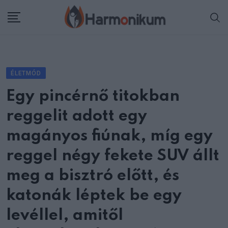
Skip
to
content
ÉLETMÓD
Egy pincérnő titokban
reggelit adott egy
magányos fiúnak, míg egy
reggel négy fekete SUV állt
meg a bisztró előtt, és
katonák léptek be egy
levéllel, amitől