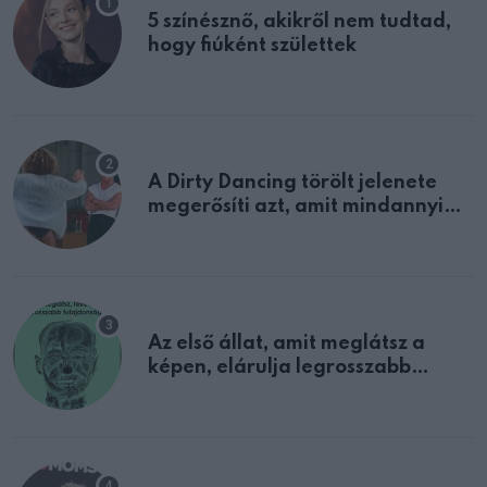
5 színésznő, akikről nem tudtad,
hogy fiúként születtek
A Dirty Dancing törölt jelenete
megerősíti azt, amit mindannyian
sejtettünk
Az első állat, amit meglátsz a
képen, elárulja legrosszabb
tulajdonságodat