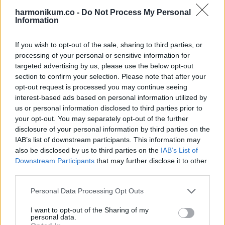
tisztekkel az oldalán.
harmonikum.co -
Do Not Process My Personal
Information
„Segíthetek?” kérdezte Mark, láthatóan idegesen.
If you wish to opt-out of the sale, sharing to third parties, or
„Jenny nevű hölgyet keresünk,” mondta az officer, és
processing of your personal or sensitive information for
targeted advertising by us, please use the below opt-out
leemelte a sapkáját.
section to confirm your selection. Please note that after your
opt-out request is processed you may continue seeing
„Én vagyok,” felelte Jenny, letéve a kávéskannát.
interest-based ads based on personal information utilized by
us or personal information disclosed to third parties prior to
„David Reeves ezredes vagyok” A zsebéből egy borítékot
your opt-out. You may separately opt-out of the further
disclosure of your personal information by third parties on the
vett elő. „Egy beosztottam kérését teljesítem.”
IAB’s list of downstream participants. This information may
also be disclosed by us to third parties on the
IAB’s List of
Rövid csend után hozzátette. „A fiú, akit etetett, Adam
Downstream Participants
that may further disclose it to other
Thompson. Az apja James Thompson törzsőrmester volt, az
third parties.
egyik legjobb emberem.”
Please note that this website/app uses one or more Google
Personal Data Processing Opt Outs
services and may gather and store information including but
Jenny levegője elakadt.
not limited to your visit or usage behaviour. You may click to
I want to opt-out of the Sharing of my
personal data.
„Adam jól van?”
grant or deny consent to Google and its third-party tags to