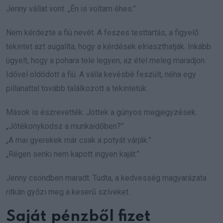
Jenny vállat vont. „Én is voltam éhes.”
Nem kérdezte a fiú nevét. A feszes testtartás, a figyelő
tekintet azt sugallta, hogy a kérdések elriaszthatják. Inkább
ügyelt, hogy a pohara tele legyen, az étel meleg maradjon.
Idővel oldódott a fiú. A válla kevésbé feszült, néha egy
pillanattal tovább találkozott a tekintetük.
Mások is észrevették. Jöttek a gúnyos megjegyzések.
„Jótékonykodsz a munkaidőben?”
„A mai gyerekek már csak a potyát várják.”
„Régen senki nem kapott ingyen kaját.”
Jenny csöndben maradt. Tudta, a kedvesség magyarázata
ritkán győzi meg a keserű szíveket.
Saját pénzből fizet