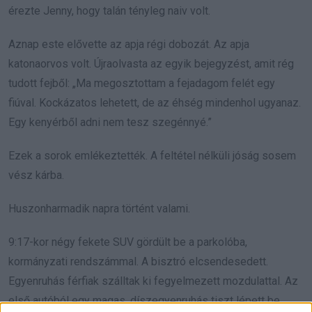
érezte Jenny, hogy talán tényleg naiv volt.
Aznap este elővette az apja régi dobozát. Az apja
katonaorvos volt. Újraolvasta az egyik bejegyzést, amit rég
tudott fejből: „Ma megosztottam a fejadagom felét egy
fiúval. Kockázatos lehetett, de az éhség mindenhol ugyanaz.
Egy kenyérből adni nem tesz szegénnyé.”
Ezek a sorok emlékeztették. A feltétel nélküli jóság sosem
vész kárba.
Huszonharmadik napra történt valami.
9:17-kor négy fekete SUV gördült be a parkolóba,
kormányzati rendszámmal. A bisztró elcsendesedett.
Egyenruhás férfiak szálltak ki fegyelmezett mozdulattal. Az
első autóból egy magas, díszegyenruhás tiszt lépett be,