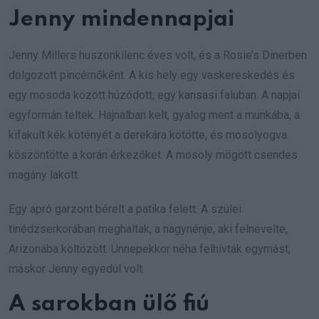
Jenny mindennapjai
Jenny Millers huszonkilenc éves volt, és a Rosie’s Dinerben
dolgozott pincérnőként. A kis hely egy vaskereskedés és
egy mosoda között húzódott, egy kansasi faluban. A napjai
egyformán teltek. Hajnalban kelt, gyalog ment a munkába, a
kifakult kék kötényét a derekára kötötte, és mosolyogva
köszöntötte a korán érkezőket. A mosoly mögött csendes
magány lakott.
Egy apró garzont bérelt a patika felett. A szülei
tinédzserkorában meghaltak, a nagynénje, aki felnevelte,
Arizonába költözött. Ünnepekkor néha felhívták egymást,
máskor Jenny egyedül volt.
A sarokban ülő fiú