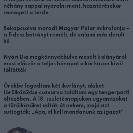
néhány nappal nyaralni ment, hazatérésekor
remegett a térde
Bekapcsolva maradt Magyar Péter mikrofonja –
a Fidesz botrányt remélt, de valami más derült
ki!
Nyári Dia megkönnyebbülve mesélt kislányáról:
most először a teljes hónapot a kórházon kívül
töltötték
Örökbe fogadtam két ikerlányt, akiket
törölközőkbe csavarva találtam egy tengerparti
öltözőben. A 18. születésnapjukon ugyanazokat
a törölközőket adták át nekem, majd azt
suttogták: „Apa, el kell mondanunk az igazat”