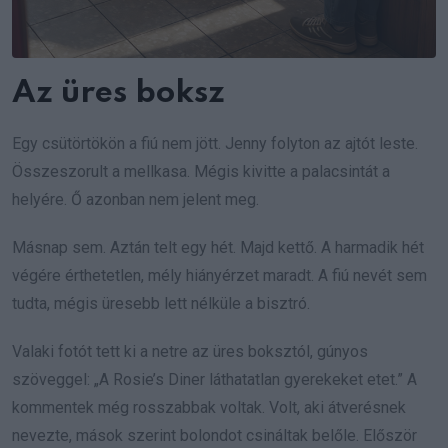
Az üres boksz
Egy csütörtökön a fiú nem jött. Jenny folyton az ajtót leste.
Összeszorult a mellkasa. Mégis kivitte a palacsintát a
helyére. Ő azonban nem jelent meg.
Másnap sem. Aztán telt egy hét. Majd kettő. A harmadik hét
végére érthetetlen, mély hiányérzet maradt. A fiú nevét sem
tudta, mégis üresebb lett nélküle a bisztró.
Valaki fotót tett ki a netre az üres boksztól, gúnyos
szöveggel: „A Rosie’s Diner láthatatlan gyerekeket etet.” A
kommentek még rosszabbak voltak. Volt, aki átverésnek
nevezte, mások szerint bolondot csináltak belőle. Először