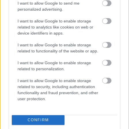
I want to allow Google to send me
Az ezredes tisztelgett. A vele érkezett katonák is
personalized advertising.
felemelték a kezüket. A vendégek felálltak, és csöndben
tisztelegtek. Jenny, aki eddig láthatatlanul dolgozott, hirtelen
I want to allow Google to enable storage
related to analytics like cookies on web or
a figyelem középpontjába került. Tisztelet vette körül.
device identifiers in apps.
Egy város összezár
I want to allow Google to enable storage
related to functionality of the website or app.
A történet gyorsan bejárta a környéket. Akik korábban
I want to allow Google to enable storage
csúfolták, most dicsérték. A Rosie’s Diner zászlót és
related to personalization.
emléktáblát helyezett el Adam bokszánál:
I want to allow Google to enable storage
„Foglalt azoknak, akik szolgálnak, és azoknak, akik várnak.”
related to security, including authentication
functionality and fraud prevention, and other
Veteránok és katonacsaládok tértek be, kis üzeneteket,
user protection.
érméket és jelvényeket hagytak ott. A borravalók
bőkezűbbek lettek, gyakran üzenettel együtt: „Köszönjük,
hogy emlékeztetsz a lényegre.”
CONFIRM