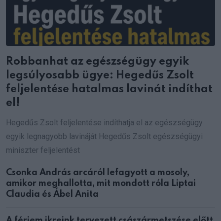
Robbanhat az egészségügy egyik
legsúlyosabb ügye: Hegedűs Zsolt
feljelentése hatalmas lavinát indíthat
el!
Hegedűs Zsolt feljelentése indíthatja el az egészségügy
egyik legnagyobb lavináját Hegedűs Zsolt egészségügyi
miniszter feljelentést
Csonka András arcáról lefagyott a mosoly,
amikor meghallotta, mit mondott róla Liptai
Claudia és Ábel Anita
A férjem ikreink tervezett császármetszése előtt