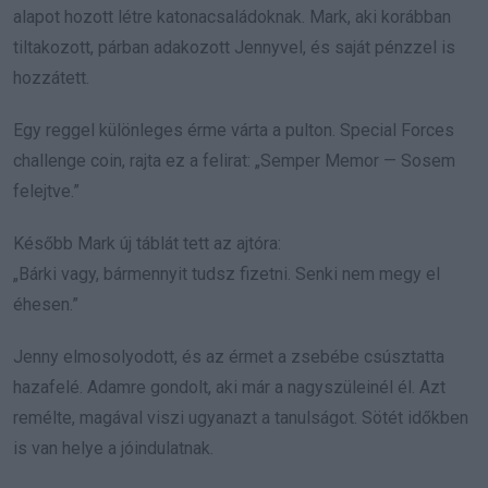
alapot hozott létre katonacsaládoknak. Mark, aki korábban
tiltakozott, párban adakozott Jennyvel, és saját pénzzel is
hozzátett.
Egy reggel különleges érme várta a pulton. Special Forces
challenge coin, rajta ez a felirat: „Semper Memor — Sosem
felejtve.”
Később Mark új táblát tett az ajtóra:
„Bárki vagy, bármennyit tudsz fizetni. Senki nem megy el
éhesen.”
Jenny elmosolyodott, és az érmet a zsebébe csúsztatta
hazafelé. Adamre gondolt, aki már a nagyszüleinél él. Azt
remélte, magával viszi ugyanazt a tanulságot. Sötét időkben
is van helye a jóindulatnak.