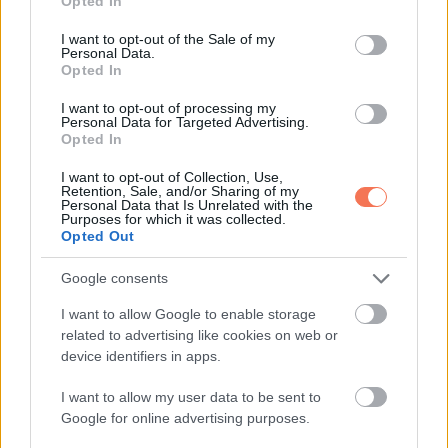
Opted In
use your data for below specified purposes in below Google
consent section.
„Most a nagyszüleinél lakik,” bólintott az ezredes.
I want to opt-out of the Sale of my
Personal Data.
„Hónapokon át járt ide reggelente, míg az apja bevetésen
Opted In
volt. A törzsőrmester nem tudta, hogy a felesége elment.
I want to opt-out of processing my
Personal Data for Targeted Advertising.
Adam egyedül boldogult. Félt segítséget kérni, és túl
Opted In
büszke volt.”
I want to opt-out of Collection, Use,
Retention, Sale, and/or Sharing of my
Az ezredes hangja meglágyult. „Törzsőrmester Thompson
Personal Data that Is Unrelated with the
Purposes for which it was collected.
két hónapja elesett Afganisztánban. Az utolsó levelében ezt
Opted Out
írta: ‘Ha bármi történne velem, köszönjék meg annak a nőnek
Google consents
a bisztróban, aki etette a fiamat kérdések nélkül. Nem csak
egy gyereket lakatott jól. Méltóságot adott egy katona
I want to allow Google to enable storage
related to advertising like cookies on web or
fiának.’”
device identifiers in apps.
Jenny keze remegett, amikor átvette a levelet. A könnyei
I want to allow my user data to be sent to
folytak.
Google for online advertising purposes.