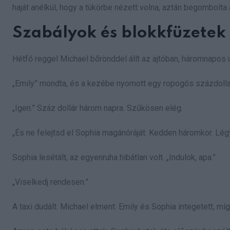
haját anélkül, hogy a tükörbe nézett volna, aztán begombolta
Szabályok és blokkfüzetek
Hétfő reggel Michael bőrönddel állt az ajtóban, háromnapos üz
„Emily” mondta, és a kezébe nyomott egy ropogós százdollar
„Igen.” Száz dollár három napra. Szűkösen elég.
„És ne felejtsd el Sophia magánóráját. Kedden háromkor. Lég
Sophia lesétált, az egyenruha hibátlan volt. „Indulok, apa.”
„Viselkedj rendesen.”
A taxi dudált. Michael elment. Emily és Sophia integetett, míg