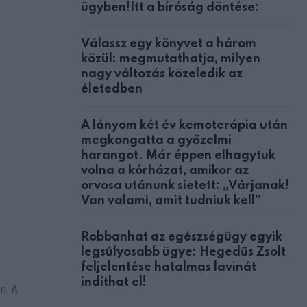
ügyben!Itt a bíróság döntése:
Válassz egy könyvet a három
közül: megmutathatja, milyen
nagy változás közeledik az
életedben
A lányom két év kemoterápia után
megkongatta a győzelmi
harangot. Már éppen elhagytuk
volna a kórházat, amikor az
orvosa utánunk sietett: „Várjanak!
Van valami, amit tudniuk kell”
Robbanhat az egészségügy egyik
legsúlyosabb ügye: Hegedűs Zsolt
feljelentése hatalmas lavinát
indíthat el!
n. A