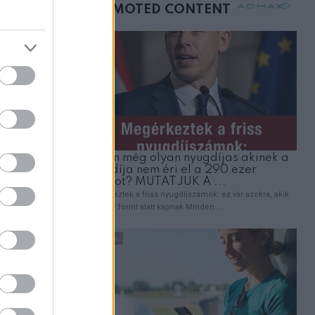
mellettem ült az első
osztályon