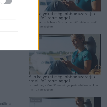
tanában
sülte a