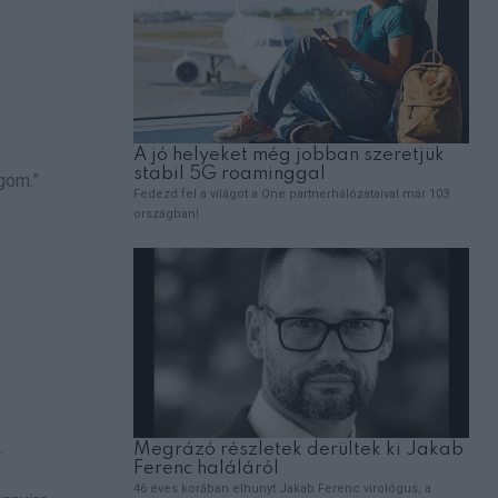
gom.”
.