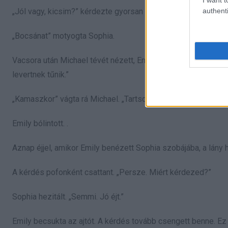
authenti
„Jól vagy, kicsim?” kérdezte gyorsan Emily.
„Bocsánat” motyogta Sophia.
Vacsora után Michael tévét nézett, Emily mosogatott. Soph
levertnek tűnik.”
„Kamaszkor” vágta rá Michael. „Tartsd rajta a szemed.”
Emily bólintott. .
Aznap éjjel, amikor Emily benézett Sophia szobájába, a lány 
A kérdés pofonként csattant. „Persze. Miért kérdezed?”
Sophia hezitált. „Semmi. Jó éjt.”
Emily becsukta az ajtót. A kérdés tovább csengett benne. Ez