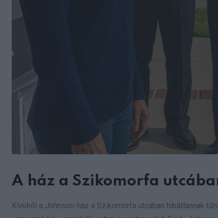
A ház a Szikomorfa utcába
Kívülről a Johnson-ház a Szikomorfa utcában hibátlannak tűnt.