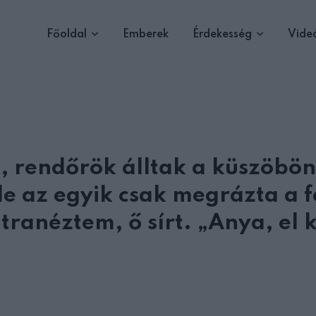
Főoldal
Emberek
Érdekesség
Vide
, rendőrök álltak a küszöbön
e az egyik csak megrázta a f
tranéztem, ő sírt. „Anya, el k