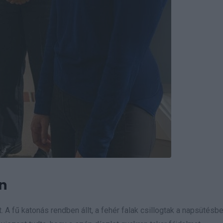
n
 A fű katonás rendben állt, a fehér falak csillogtak a napsütésbe