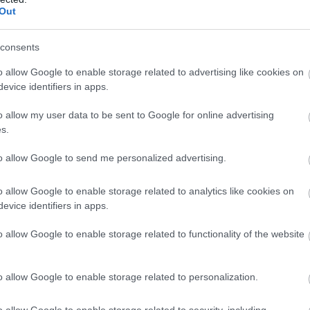
Out
yt.
consents
Sophia, kész a házid?”
o allow Google to enable storage related to advertising like cookies on
evice identifiers in apps.
o allow my user data to be sent to Google for online advertising
gy lenne.
s.
to allow Google to send me personalized advertising.
t, a közelgő előléptetést. Emily és Sophia csendben hallgatta.
o allow Google to enable storage related to analytics like cookies on
evice identifiers in apps.
o allow Google to enable storage related to functionality of the website
élrelépnek, úgy hallani.”
o allow Google to enable storage related to personalization.
o allow Google to enable storage related to security, including