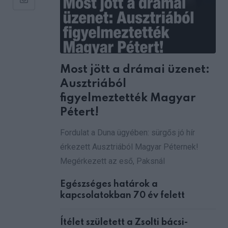
Share
via
Email
Most jött a drámai üzenet:
Ausztriából
figyelmeztették Magyar
Pétert!
Fordulat a Duna ügyében: sürgős jó hír
érkezett Ausztriából Magyar Péternek!
Megérkezett az eső, Paksnál
Egészséges határok a
kapcsolatokban 70 év felett
Ítélet született a Zsolti bácsi-