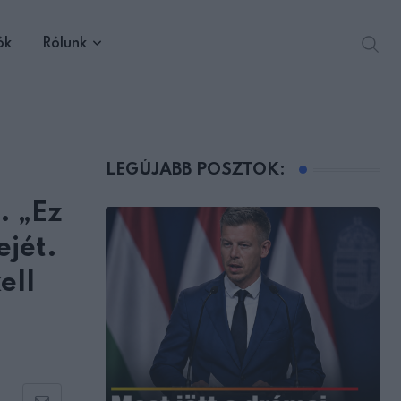
ók
Rólunk
LEGÚJABB POSZTOK:
. „Ez
ejét.
ell