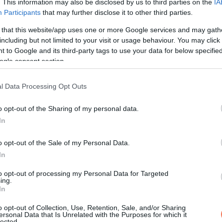
. This information may also be disclosed by us to third parties on the
IA
Participants
that may further disclose it to other third parties.
 that this website/app uses one or more Google services and may gath
including but not limited to your visit or usage behaviour. You may click 
ölött ült. Apja szőke haját örökölte, kitűnő tanuló volt, kedves és
 to Google and its third-party tags to use your data for below specifi
ogle consent section.
l Data Processing Opt Outs
. A felcsúszott ujj alatt apró foltok látszottak. Emily erőltetett 
o opt-out of the Sharing of my personal data.
In
o opt-out of the Sale of my Personal Data.
In
skola után a szobájába zárkózott. Emily azzal nyugtatta magát, 
to opt-out of processing my Personal Data for Targeted
ing.
In
t végig a házon.
o opt-out of Collection, Use, Retention, Sale, and/or Sharing
ersonal Data that Is Unrelated with the Purposes for which it
lected.