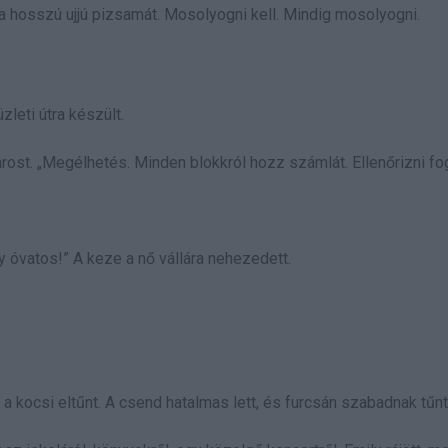
 a hosszú ujjú pizsamát. Mosolyogni kell. Mindig mosolyogni.
leti útra készült.
ost. „Megélhetés. Minden blokkról hozz számlát. Ellenőrizni fo
y óvatos!” A keze a nő vállára nehezedett.
 a kocsi eltűnt. A csend hatalmas lett, és furcsán szabadnak tűnt