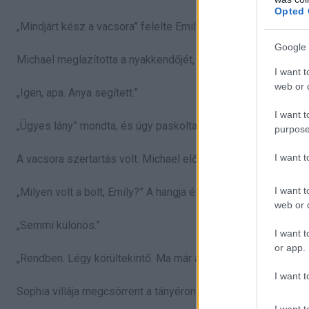
Opted 
„Mindjárt kész a vacsora” felelte Emily, kiegyenesítve a kötén
Google 
Michael meglazította a nyakkendőjét, végigmérte a szobát. „
I want t
web or d
„Igen, apa. Anya segített.”
I want t
„Ügyes lány” mondta, és úgy paskolta meg a fejét, mintha tár
purpose
I want 
A vacsora szertartás volt. Michael előadta az eladási sikerei
I want t
„Milyen volt a bolt, Emily?” A hangja éles lett.
web or d
„Semmi különös.”
I want t
or app.
„Rendben. Légy körültekintő. Ma már a részmunkaidős nők is f
I want t
Sophia villája megcsörrent a tányéron.
I want t