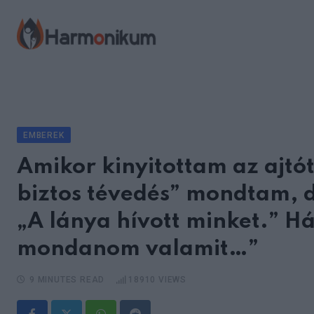
Skip
to
content
EMBEREK
Amikor kinyitottam az ajtót
biztos tévedés” mondtam, d
„A lánya hívott minket.” Há
mondanom valamit…”
9 MINUTES READ
18910
VIEWS