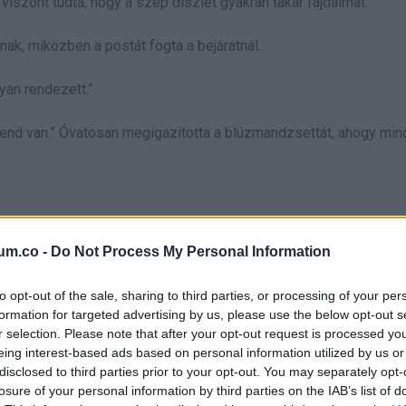
iszont tudta, hogy a szép díszlet gyakran takar fájdalmat.
, miközben a postát fogta a bejáratnál.
yan rendezett.”
end van.” Óvatosan megigazította a blúzmandzsettát, ahogy min
altak.”
um.co -
Do Not Process My Personal Information
t. Jóvágású, megnyerő, mindig jelentkezett önkéntesnek. Fűnyí
to opt-out of the sale, sharing to third parties, or processing of your per
e Emily hosszú ujjait, vagy hogy ritkán nézett valakinek a szeméb
formation for targeted advertising by us, please use the below opt-out s
r selection. Please note that after your opt-out request is processed y
eing interest-based ads based on personal information utilized by us or
disclosed to third parties prior to your opt-out. You may separately opt-
losure of your personal information by third parties on the IAB’s list of
 félhomályos előszobába.