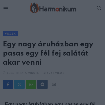
Skip
to
content
VICCEK
Egy nagy áruházban egy
pasas egy fél fej salátát
akar venni
LESS THAN A MINUTE
5762
VIEWS
Whatsapp
Reddit
Share
via
Email