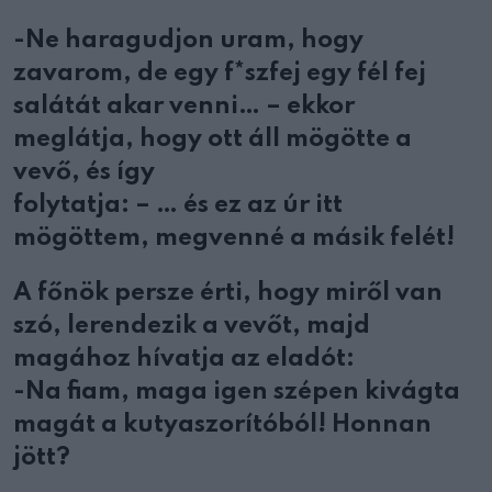
-Ne haragudjon uram, hogy
zavarom, de egy f*szfej egy fél fej
salátát akar venni… – ekkor
meglátja, hogy ott áll mögötte a
vevő, és így
folytatja: – … és ez az úr itt
mögöttem, megvenné a másik felét!
A főnök persze érti, hogy miről van
szó, lerendezik a vevőt, majd
magához hívatja az eladót:
-Na fiam, maga igen szépen kivágta
magát a kutyaszorítóból! Honnan
jött?