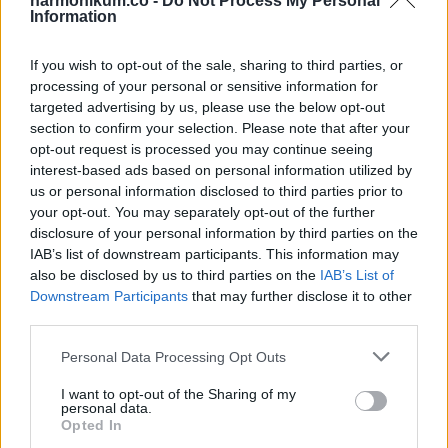
harmonikum.co -
Do Not Process My Personal
Whatsapp
Reddit
Share
Information
via
If you wish to opt-out of the sale, sharing to third parties, or
Email
processing of your personal or sensitive information for
targeted advertising by us, please use the below opt-out
section to confirm your selection. Please note that after your
opt-out request is processed you may continue seeing
ELŐZŐ POSZT
interest-based ads based on personal information utilized by
Lefogysz, mint a villám, és az egészségedet
us or personal information disclosed to third parties prior to
is védi! Így táplálkozz vércsoportodnak
your opt-out. You may separately opt-out of the further
disclosure of your personal information by third parties on the
megfelelően:
IAB’s list of downstream participants. This information may
also be disclosed by us to third parties on the
IAB’s List of
Downstream Participants
that may further disclose it to other
third parties.
Please note that this website/app uses one or more Google
Personal Data Processing Opt Outs
services and may gather and store information including but
KÖVETKEZŐ POSZT
not limited to your visit or usage behaviour. You may click to
I want to opt-out of the Sharing of my
Augusztusi pénzhoroszkóp: a Bikára
personal data.
grant or deny consent to Google and its third-party tags to
Opted In
hatalmas változások jönnek , a Mérlegre
use your data for below specified purposes in below Google