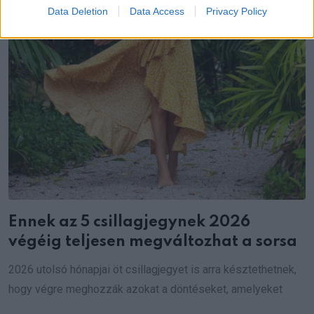
Data Deletion
Data Access
Privacy Policy
Ennek az 5 csillagjegynek 2026
végéig teljesen megváltozhat a sorsa
2026 utolsó hónapjai öt csillagjegyet is arra késztethetnek,
hogy végre meghozzák azokat a döntéseket, amelyeket