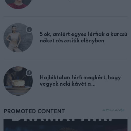
félreértett, pedig a szklerózis
multiplex egyértelmű jele volt
5 ok, amiért egyes férfiak a karcsú
nőket részesítik előnyben
Hajléktalan férfi megkért, hogy
vegyek neki kávét a
születésnapján – órákkal később
mellettem ült az első osztályon