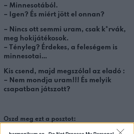
– Minnesotából.
– Igen? És miért jött el onnan?
– Nincs ott semmi uram, csak k*rvák,
meg hokijátékosok.
– Tényleg? Érdekes, a feleségem is
minnesotai…
Kis csend, majd megszólal az eladó :
– Nem mondja uram!!! És melyik
csapatban játszott?
Oszd meg ezt a posztot: