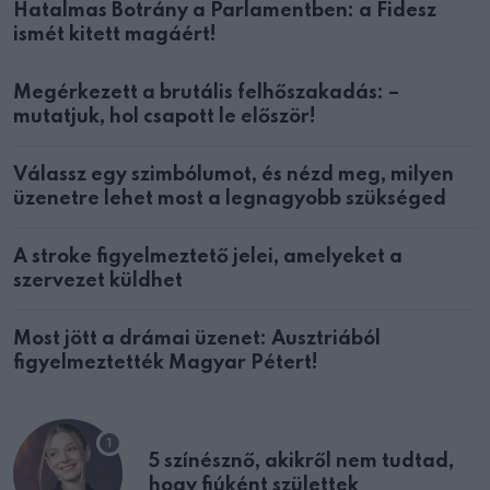
Hatalmas Botrány a Parlamentben: a Fidesz
ismét kitett magáért!
Megérkezett a brutális felhőszakadás: –
mutatjuk, hol csapott le először!
Válassz egy szimbólumot, és nézd meg, milyen
üzenetre lehet most a legnagyobb szükséged
A stroke figyelmeztető jelei, amelyeket a
szervezet küldhet
Most jött a drámai üzenet: Ausztriából
figyelmeztették Magyar Pétert!
5 színésznő, akikről nem tudtad,
hogy fiúként születtek