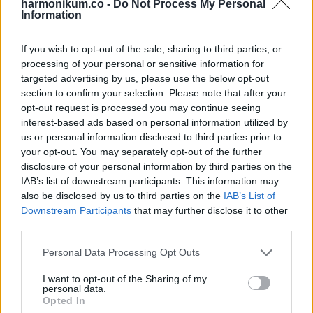
harmonikum.co -
Do Not Process My Personal
Information
If you wish to opt-out of the sale, sharing to third parties, or
14. Clarabel
processing of your personal or sensitive information for
targeted advertising by us, please use the below opt-out
section to confirm your selection. Please note that after your
opt-out request is processed you may continue seeing
interest-based ads based on personal information utilized by
us or personal information disclosed to third parties prior to
your opt-out. You may separately opt-out of the further
disclosure of your personal information by third parties on the
IAB’s list of downstream participants. This information may
also be disclosed by us to third parties on the
IAB’s List of
Downstream Participants
that may further disclose it to other
third parties.
Please note that this website/app uses one or more Google
Personal Data Processing Opt Outs
services and may gather and store information including but
not limited to your visit or usage behaviour. You may click to
I want to opt-out of the Sharing of my
personal data.
15. Robin Hood
grant or deny consent to Google and its third-party tags to
Opted In
use your data for below specified purposes in below Google