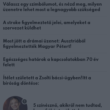
Válassz egy szimbólumot, és nézd meg, milyen
üzenetre lehet most a legnagyobb szükséged
A stroke figyelmeztető jelei, amelyeket a
szervezet küldhet
Most jött a drámai üzenet: Ausztriából
figyelmeztették Magyar Pétert!
Egészséges határok a kapcsolatokban 70 év
felett
Ítélet született a Zsolti bácsi-ügyben!Itt a
bíróság döntése:
5 színésznő, akikről nem tudtad,