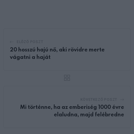
via
Email
ELŐZŐ POSZT
20 hosszú hajú nő, aki rövidre merte
vágatni a haját
KÖVETKEZŐ POSZT
Mi történne, ha az emberiség 1000 évre
elaludna, majd felébredne