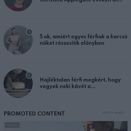
félreértett, pedig a szklerózis
multiplex egyértelmű jele volt
5 ok, amiért egyes férfiak a karcsú
nőket részesítik előnyben
Hajléktalan férfi megkért, hogy
vegyek neki kávét a
születésnapján – órákkal később
mellettem ült az első osztályon