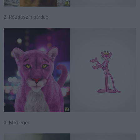
2. Rózsaszín párduc
3. Miki egér