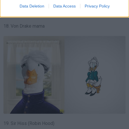
Data Deletion
Data Access
Privacy Policy
18. Von Drake mama
19. Sir Hiss (Robin Hood)