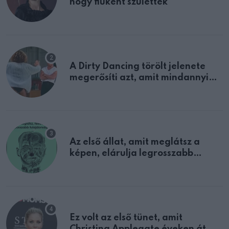
hogy fiúként születtek
A Dirty Dancing törölt jelenete
megerősíti azt, amit mindannyian
sejtettünk
Az első állat, amit meglátsz a
képen, elárulja legrosszabb
tulajdonságodat
Ez volt az első tünet, amit
Christina Applegate éveken át