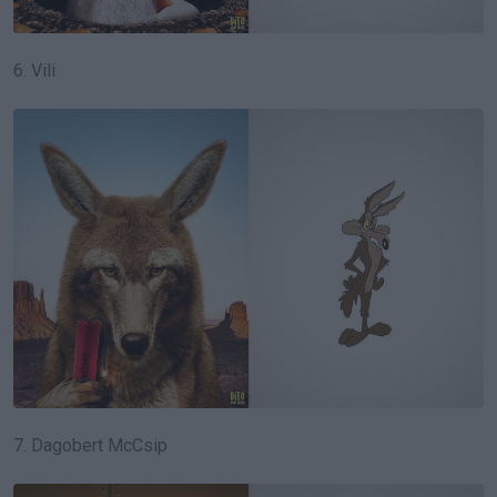
6. Vili
7. Dagobert McCsip