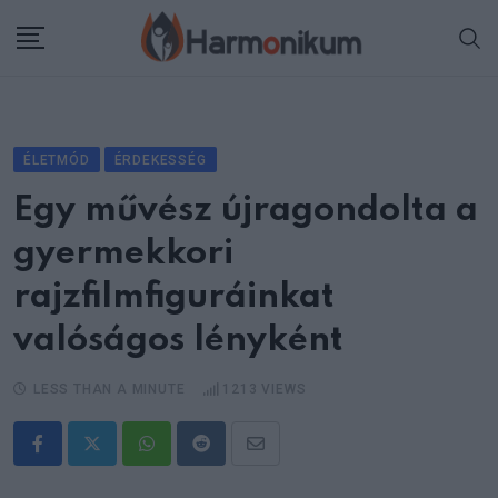
Skip
to
content
ÉLETMÓD
ÉRDEKESSÉG
Egy művész újragondolta a
gyermekkori
rajzfilmfiguráinkat
valóságos lényként
LESS THAN A MINUTE
1213
VIEWS
Whatsapp
Reddit
Share
via