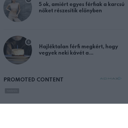
5 ok, amiért egyes férfiak a karcsú
nőket részesítik előnyben
Hajléktalan férfi megkért, hogy
vegyek neki kávét a
születésnapján – órákkal később
mellettem ült az első osztályon