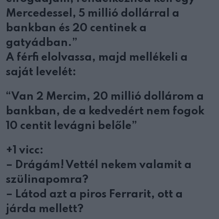
Mercedessel, 5 millió dollárral a
bankban és 20 centinek a
gatyádban.”
A férfi elolvassa, majd mellékeli a
saját levelét:
“Van 2 Mercim, 20 millió dollárom a
bankban, de a kedvedért nem fogok
10 centit levágni belőle”
+1 vicc:
– Drágám! Vettél nekem valamit a
szülinapomra?
– Látod azt a piros Ferrarit, ott a
járda mellett?