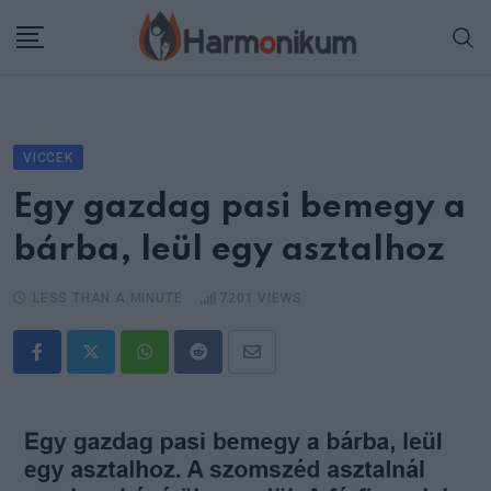
Skip
to
content
VICCEK
Egy gazdag pasi bemegy a
bárba, leül egy asztalhoz
LESS THAN A MINUTE
7201
VIEWS
Whatsapp
Reddit
Share
via
Email