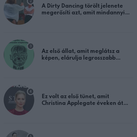
A Dirty Dancing törölt jelenete
megerősíti azt, amit mindannyian
sejtettünk
Az első állat, amit meglátsz a
képen, elárulja legrosszabb
tulajdonságodat
Ez volt az első tünet, amit
Christina Applegate éveken át
félreértett, pedig a szklerózis
multiplex egyértelmű jele volt