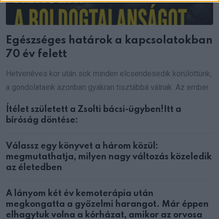
Egészséges határok a kapcsolatokban
70 év felett
Hetvenéves kor után sok minden elcsendesedik körülöttünk,
a gondolataink azonban gyakran tisztábbá válnak. Az ember
Ítélet született a Zsolti bácsi-ügyben!Itt a
bíróság döntése:
Válassz egy könyvet a három közül:
megmutathatja, milyen nagy változás közeledik
az életedben
A lányom két év kemoterápia után
megkongatta a győzelmi harangot. Már éppen
elhagytuk volna a kórházat, amikor az orvosa