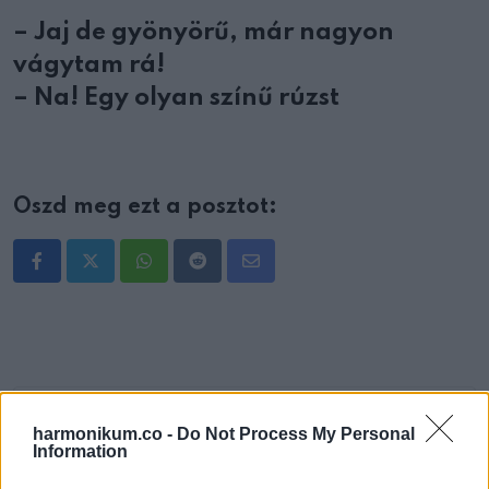
– Jaj de gyönyörű, már nagyon
vágytam rá!
– Na! Egy olyan színű rúzst
Oszd meg ezt a posztot:
Whatsapp
Reddit
Share
via
Email
harmonikum.co -
Do Not Process My Personal
ELŐZŐ POSZT
Information
Néhány melltartó trükk, melyet minden