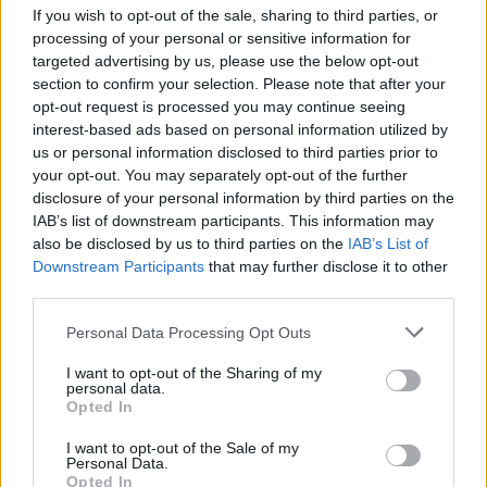
nőnek ismernie kell!
If you wish to opt-out of the sale, sharing to third parties, or
processing of your personal or sensitive information for
targeted advertising by us, please use the below opt-out
section to confirm your selection. Please note that after your
opt-out request is processed you may continue seeing
interest-based ads based on personal information utilized by
us or personal information disclosed to third parties prior to
KÖVETKEZŐ POSZT
your opt-out. You may separately opt-out of the further
Kinevettek, amikor megtudták, hogy csak
disclosure of your personal information by third parties on the
egy kicsi telekre volt pénzem. Nézzék csak
IAB’s list of downstream participants. This information may
mit hoztam ki belőle, belülről főként..
also be disclosed by us to third parties on the
IAB’s List of
Downstream Participants
that may further disclose it to other
third parties.
Please note that this website/app uses one or more Google
Personal Data Processing Opt Outs
services and may gather and store information including but
További bejegyzések
not limited to your visit or usage behaviour. You may click to
I want to opt-out of the Sharing of my
personal data.
grant or deny consent to Google and its third-party tags to
Opted In
use your data for below specified purposes in below Google
consent section.
I want to opt-out of the Sale of my
Personal Data.
Opted In