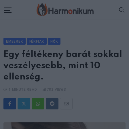
Skip
to
content
EMBEREK
FÉRFIAK
NŐK
Egy féltékeny barát sokkal
veszélyesebb, mint 10
ellenség.
1 MINUTE READ
782
VIEWS
Whatsapp
Reddit
Share
via
Email