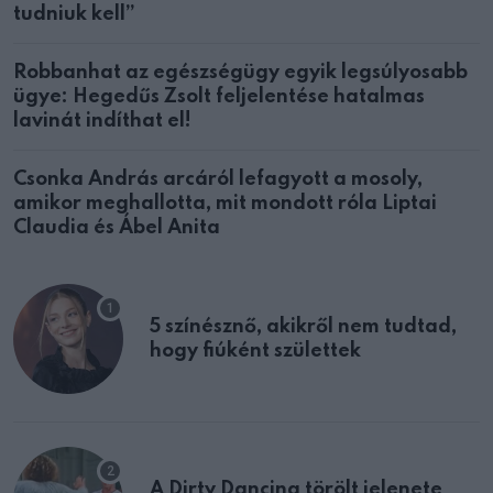
tudniuk kell”
Robbanhat az egészségügy egyik legsúlyosabb
ügye: Hegedűs Zsolt feljelentése hatalmas
lavinát indíthat el!
Csonka András arcáról lefagyott a mosoly,
amikor meghallotta, mit mondott róla Liptai
Claudia és Ábel Anita
5 színésznő, akikről nem tudtad,
hogy fiúként születtek
A Dirty Dancing törölt jelenete