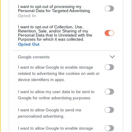
I want to opt-out of processing my
Personal Data for Targeted Advertising.
Opted In
I want to opt-out of Collection, Use,
KÖVETKEZŐ POSZT
Retention, Sale, and/or Sharing of my
Personal Data that Is Unrelated with the
A fiú teljesíti édesanyja álmát azzal, hogy
Purposes for which it was collected.
csodálatos partit szervez a 69.
Opted Out
születésnapjára.
Google consents
I want to allow Google to enable storage
related to advertising like cookies on web or
device identifiers in apps.
További bejegyzések
I want to allow my user data to be sent to
Google for online advertising purposes.
I want to allow Google to send me
personalized advertising.
I want to allow Google to enable storage