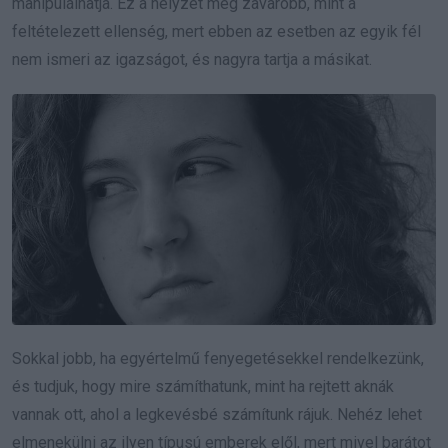
manipulálhatja. Ez a helyzet még zavaróbb, mint a
feltételezett ellenség, mert ebben az esetben az egyik fél
nem ismeri az igazságot, és nagyra tartja a másikat.
Sokkal jobb, ha egyértelmű fenyegetésekkel rendelkezünk,
és tudjuk, hogy mire számíthatunk, mint ha rejtett aknák
vannak ott, ahol a legkevésbé számítunk rájuk. Nehéz lehet
elmenekülni az ilyen típusú emberek elől, mert mivel barátot