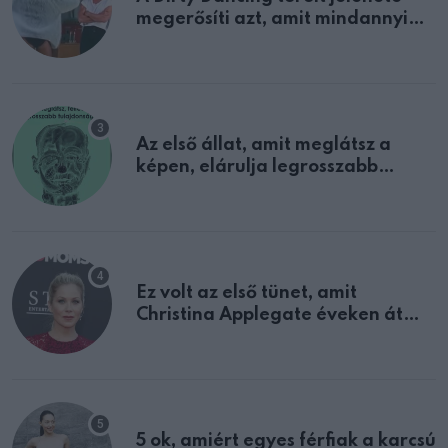
megerősíti azt, amit mindannyian
sejtettünk
Az első állat, amit meglátsz a
képen, elárulja legrosszabb
tulajdonságodat
Ez volt az első tünet, amit
Christina Applegate éveken át
félreértett, pedig a szklerózis
multiplex egyértelmű jele volt
5 ok, amiért egyes férfiak a karcsú