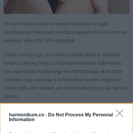
Az ilyen típusú emberek segítő módszere is segít
beazonosítani őket, mert mindig a legkevésbé kívánatos és
hatékony választás felé irányulnak.
Emberi dolog, hogy az ember a mások helyébe szeretne
kerülni, a lényeg, hogy ezt bűntudat nélkül be tudja vallani.
Egy olyan barát őszintesége és átláthatósága, aki ki tudja
mondani, hogy „bárcsak a te helyedben lennék, irigyellek”,
sokkal jobb, mint valakié, aki annyira lelkes, hogy az már-már
zavaró.
via
harmonikum.co -
Do Not Process My Personal
Information