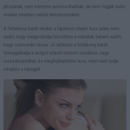
játszanak, nem könnyen azonosíthatóak, de nem fogják tudni
örökké elrejteni valódi természetüket.
A féltékeny barát inkább a fájdalom idején lesz jelen, nem
azért, hogy megpróbálja felvidítani a másikat, hanem azért,
hogy szenvedni lássa. Jó időkben a féltékeny barát
túlreagálhatja a dolgot túlzott örömöt színlelve, vagy
visszahúzódhat, és megfejthetetlen lesz, mert nem tudja
elrejteni a haragját.