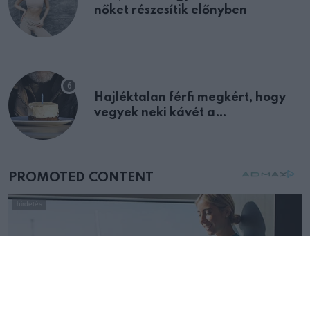
nőket részesítik előnyben
Hajléktalan férfi megkért, hogy
vegyek neki kávét a
születésnapján – órákkal később
mellettem ült az első osztályon