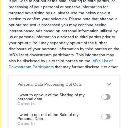
If you wish to opt-out of the sale, sharing to third parties, or
processing of your personal or sensitive information for
targeted advertising by us, please use the below opt-out
section to confirm your selection. Please note that after your
opt-out request is processed you may continue seeing
interest-based ads based on personal information utilized by
Oszd meg ezt a posztot:
us or personal information disclosed to third parties prior to
your opt-out. You may separately opt-out of the further
disclosure of your personal information by third parties on the
Whatsapp
Reddit
Share
IAB’s list of downstream participants. This information may
via
also be disclosed by us to third parties on the
IAB’s List of
Downstream Participants
that may further disclose it to other
Email
third parties.
Please note that this website/app uses one or more Google
Personal Data Processing Opt Outs
services and may gather and store information including but
ELŐZŐ POSZT
not limited to your visit or usage behaviour. You may click to
I want to opt-out of the Sharing of my
personal data.
grant or deny consent to Google and its third-party tags to
A hősies nagyi megsebesült, miután puszta
Opted In
use your data for below specified purposes in below Google
kézzel birkózott pitbullal, hogy megvédje
consent section.
I want to opt-out of the Sale of my
két kisgyermekes unokáját
Personal Data.
Opted In