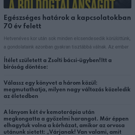
Egészséges határok a kapcsolatokban
70 év felett
Hetvenéves kor után sok minden elcsendesedik körülöttünk,
a gondolataink azonban gyakran tisztábbá válnak. Az ember
Ítélet született a Zsolti bácsi-ügyben!Itt a
bíróság döntése:
Válassz egy könyvet a három közül:
megmutathatja, milyen nagy változás közeledik
az életedben
A lányom két év kemoterápia után
megkongatta a győzelmi harangot. Már éppen
elhagytuk volna a kórházat, amikor az orvosa
utánunk sietett: „Várjanak! Van valami, amit