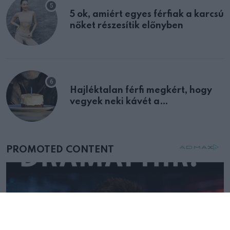
5 ok, amiért egyes férfiak a karcsú
nőket részesítik előnyben
Hajléktalan férfi megkért, hogy
vegyek neki kávét a
születésnapján – órákkal később
mellettem ült az első osztályon