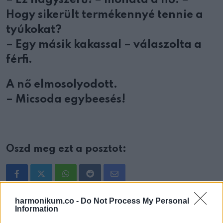
Hogy sikerült termékennyé tennie a
tyúkokat?
– Egy másik kakassal – válaszolta a
férfi.
A nő elmosolyodott.
– Micsoda egybeesés!
Oszd meg ezt a posztot:
Whatsapp
Reddit
Share
via
harmonikum.co -
Do Not Process My Personal
Email
Information