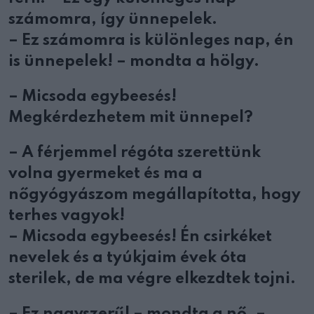
számomra, így ünnepelek.
– Ez számomra is különleges nap, én
is ünnepelek! – mondta a hölgy.
– Micsoda egybeesés!
Megkérdezhetem mit ünnepel?
– A férjemmel régóta szerettünk
volna gyermeket és ma a
nőgyógyászom megállapította, hogy
terhes vagyok!
– Micsoda egybeesés! Én csirkéket
nevelek és a tyúkjaim évek óta
sterilek, de ma végre elkezdtek tojni.
– Ez nagyszerű! – mondta a nő. –