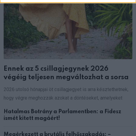
Ennek az 5 csillagjegynek 2026
végéig teljesen megváltozhat a sorsa
2026 utolsó hónapjai öt csillagjegyet is arra késztethetnek,
hogy végre meghozzák azokat a döntéseket, amelyeket
Hatalmas Botrány a Parlamentben: a Fidesz
ismét kitett magáért!
Megérkezett a brutális felhőszakadás: –