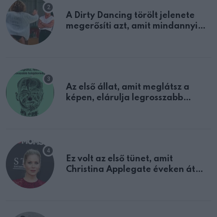
A Dirty Dancing törölt jelenete
megerősíti azt, amit mindannyian
sejtettünk
Az első állat, amit meglátsz a
képen, elárulja legrosszabb
tulajdonságodat
Ez volt az első tünet, amit
Christina Applegate éveken át
félreértett, pedig a szklerózis
multiplex egyértelmű jele volt