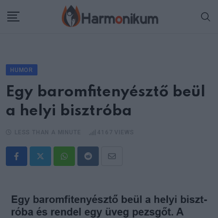
Skip
to
content
HUMOR
Egy baromfitenyésztő beül
a helyi bisztróba
LESS THAN A MINUTE
4167
VIEWS
Whatsapp
Reddit
Share
via
Email