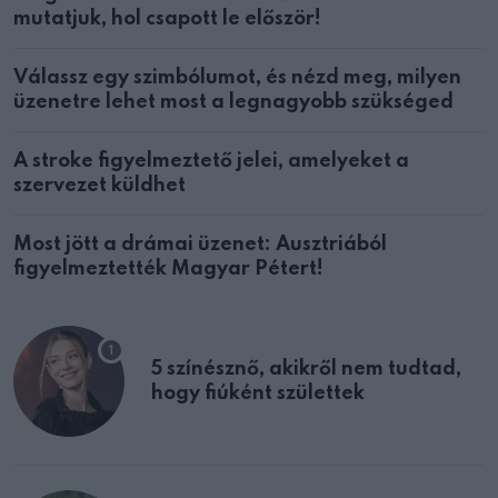
mutatjuk, hol csapott le először!
Válassz egy szimbólumot, és nézd meg, milyen
üzenetre lehet most a legnagyobb szükséged
A stroke figyelmeztető jelei, amelyeket a
szervezet küldhet
Most jött a drámai üzenet: Ausztriából
figyelmeztették Magyar Pétert!
5 színésznő, akikről nem tudtad,
hogy fiúként születtek