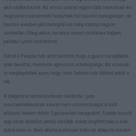
akit valaha kezelt. Az orvos szerint egyre több harmincas és
negyvenes páciensnél fedeznek fel hasonló betegséget, de
húszas éveiben járó betegnél ez még mindig nagyon
szokatlan, főleg akkor, ha nincs ismert örökletes hajlam,
például Lynch-szindróma.
David a People-nek arról beszélt, hogy a gyors vizsgálatok
után derült ki, mennyire agresszív a betegsége. Az orvosok
is meglepődtek azon, hogy ilyen fiatalon már áttétet adott a
rák.
A diagnózis természetesen sokkolta. Lyon
visszaemlékezése szerint nem szomorúságot érzett
először, hanem dühöt. Egyszerűen haragudott. Ezután hozott
egy olyan döntést, amely később sokat segített neki a lelki
túlélésben is. Nem akarta pontosan tudni az állapota minden