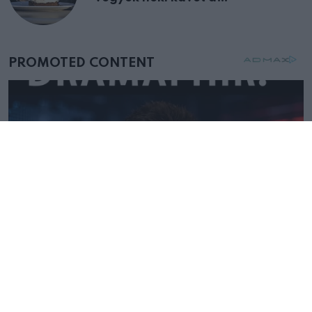
születésnapján – órákkal később
mellettem ült az első osztályon