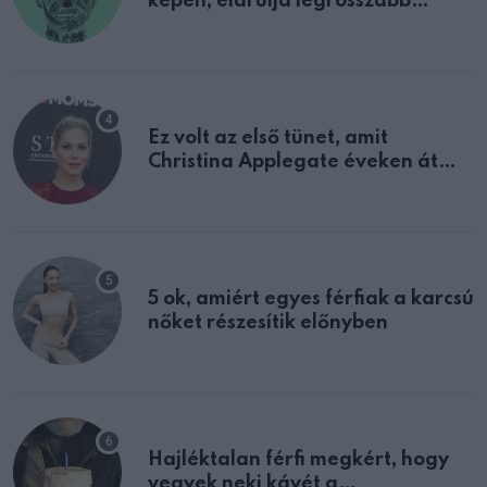
képen, elárulja legrosszabb
tulajdonságodat
Ez volt az első tünet, amit
Christina Applegate éveken át
félreértett, pedig a szklerózis
multiplex egyértelmű jele volt
5 ok, amiért egyes férfiak a karcsú
nőket részesítik előnyben
Hajléktalan férfi megkért, hogy
vegyek neki kávét a