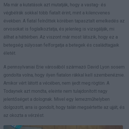
Ma már a kutatások azt mutatják, hogy a vastag- és
végbélrák sokkal több fiatalt érint, mint a kilencvenes
években. A fiatal felnőttek körében tapasztalt emelkedés az
orvosokat is foglalkoztatja, és jelenleg is vizsgálják, mi
állhat a háttérben. Az viszont már most látszik, hogy ez a
betegség súlyosan felforgatja a betegek és családtagjaik
életét.
A pennsylvaniai Erie városából származó David Lyon sosem
gondolta volna, hogy ilyen fiatalon rákkal kell szembenéznie.
Amikor vért látott a vécében, nem ijedt meg rögtön. A
Todaynek azt mondta, eleinte nem tulajdonított nagy
jelentőséget a dolognak. Mivel egy lemezműhelyben
dolgozott, arra is gondolt, hogy talán megsértette az ujját, és
az okozta a vérzést.