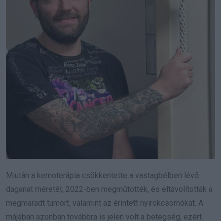
Miután a kemoterápia csökkentette a vastagbélben lévő
daganat méretét, 2022-ben megműtötték, és eltávolították a
megmaradt tumort, valamint az érintett nyirokcsomókat. A
májában azonban továbbra is jelen volt a betegség, ezért