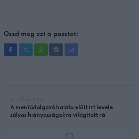
Oszd meg ezt a posztot:
Whatsapp
Reddit
Share
via
Email
ELŐZŐ POSZT
A mentődolgozó halála előtt írt levele
súlyos hiányosságokra világított rá