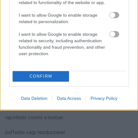
related to functionality of the website or app.
Cleveland Clinic (@clevelandclinic) által megosztott bejegyzés
I want to allow Google to enable storage
related to personalization.
A
NHS
szerint a bélrák gyakori jelei közé tartozhatnak az
I want to allow Google to enable storage
alábbiak:
related to security, including authentication
functionality and fraud prevention, and other
-a székelési szokások megváltozása, például hasmenés
user protection.
vagy székrekedés
-vérzés a végbélből
CONFIRM
-tartós székelési inger, még vécéhasználat után is
Data Deletion
Data Access
Privacy Policy
-hasi fájdalom vagy görcsök
-tapintható csomó a hasban
-puffadás vagy hasduzzanat