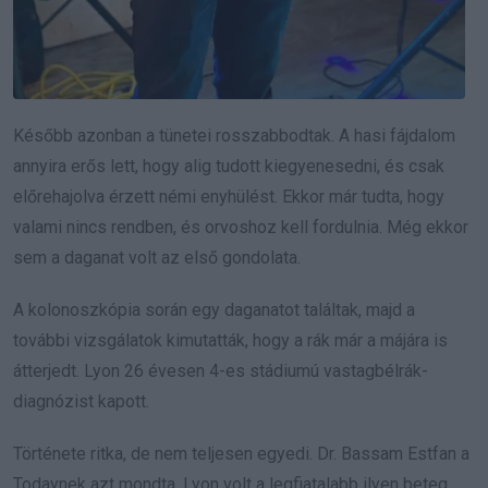
Később azonban a tünetei rosszabbodtak. A hasi fájdalom
annyira erős lett, hogy alig tudott kiegyenesedni, és csak
előrehajolva érzett némi enyhülést. Ekkor már tudta, hogy
valami nincs rendben, és orvoshoz kell fordulnia. Még ekkor
sem a daganat volt az első gondolata.
A kolonoszkópia során egy daganatot találtak, majd a
további vizsgálatok kimutatták, hogy a rák már a májára is
átterjedt. Lyon 26 évesen 4-es stádiumú vastagbélrák-
diagnózist kapott.
Története ritka, de nem teljesen egyedi. Dr. Bassam Estfan a
Todaynek azt mondta, Lyon volt a legfiatalabb ilyen beteg,