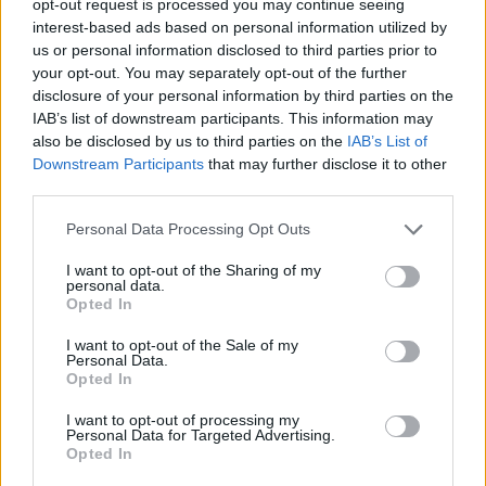
gazdájának egy kis plusz szeretetre.
opt-out request is processed you may continue seeing
interest-based ads based on personal information utilized by
us or personal information disclosed to third parties prior to
Ma, 31 évesen Lyon rákmentes. Már nincs szüksége
your opt-out. You may separately opt-out of the further
kezelésre, és az orvosai kiválónak tartják a kilátásait.
disclosure of your personal information by third parties on the
IAB’s list of downstream participants. This information may
A története fontos figyelmeztetés mindenkinek. Érdemes
also be disclosed by us to third parties on the
IAB’s List of
Downstream Participants
that may further disclose it to other
komolyan venni a test jelzéseit, még fiatal korban is. Az
third parties.
orvosok szerint a székletben megjelenő vér, a szokatlan
Please note that this website/app uses one or more Google
fáradtság, a megmagyarázhatatlan fogyás vagy a székelési
Personal Data Processing Opt Outs
services and may gather and store information including but
szokások változása olyan tünetek, amelyeket nem szabad
not limited to your visit or usage behaviour. You may click to
I want to opt-out of the Sharing of my
personal data.
félvállról venni.
grant or deny consent to Google and its third-party tags to
Opted In
use your data for below specified purposes in below Google
consent section.
I want to opt-out of the Sale of my
Personal Data.
Opted In
I want to opt-out of processing my
Personal Data for Targeted Advertising.
Opted In