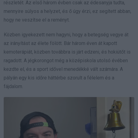
részletét. Az első három évben csak az édesanyja tudta,
mennyire súlyos a helyzet, és ő úgy érzi, ez segített abban,
hogy ne veszítse el a reményt.
Közben igyekezett nem hagyni, hogy a betegség vegye át
az irányítást az élete fölött. Bár három éven át kapott
kemoterápiát, közben továbbra is járt edzeni, és hokiütőt is
ragadott. A jégkorongot még a középiskola utolsó évében
kezdte el, és a sport idővel menedékké vált számára. A
pályán egy kis időre háttérbe szorult a félelem és a
fájdalom.