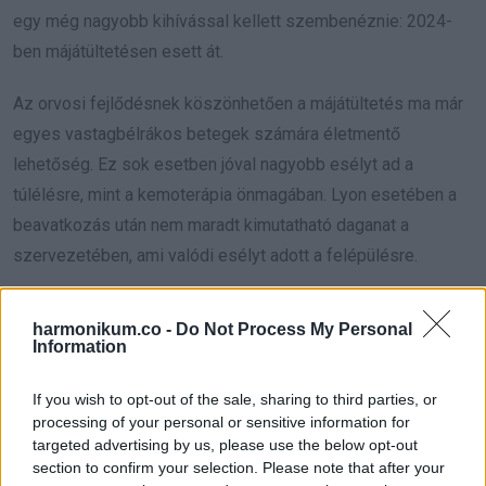
egy még nagyobb kihívással kellett szembenéznie: 2024-
ben májátültetésen esett át.
Az orvosi fejlődésnek köszönhetően a májátültetés ma már
egyes vastagbélrákos betegek számára életmentő
lehetőség. Ez sok esetben jóval nagyobb esélyt ad a
túlélésre, mint a kemoterápia önmagában. Lyon esetében a
beavatkozás után nem maradt kimutatható daganat a
szervezetében, ami valódi esélyt adott a felépülésre.
A nehéz időszak alatt egy állandó támasza is volt, Sully, a
harmonikum.co -
Do Not Process My Personal
kutyája. A bernáthegyi kölyköt csak néhány hónappal a
Information
diagnózis előtt fogadta örökbe, és az állat végig mellette
maradt a legkeményebb kezelések alatt is. Ha David pihent,
If you wish to opt-out of the sale, sharing to third parties, or
processing of your personal or sensitive information for
Sully ott volt mellette. Ha felkelt és mozgott, a kutya akkor is
targeted advertising by us, please use the below opt-out
követte. Úgy tűnt, pontosan érezte, mikor van szüksége a
section to confirm your selection. Please note that after your