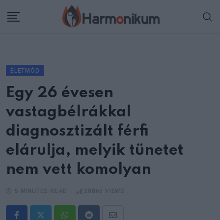
Skip
to
content
ÉLETMÓD
Egy 26 évesen
vastagbélrákkal
diagnosztizált férfi
elárulja, melyik tünetet
nem vett komolyan
5 MINUTES READ
28865
VIEWS