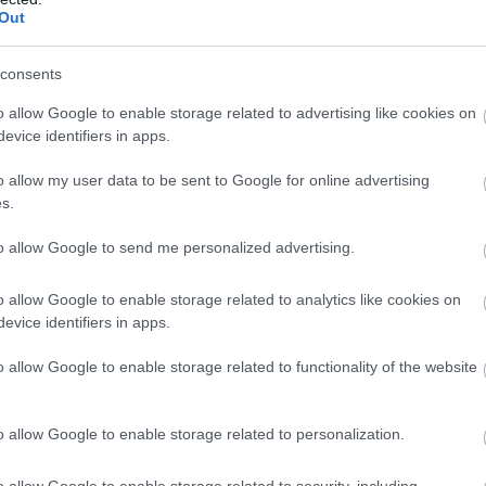
l, és még a rendőrség kihívásával is fenyegették.
Out
jesen meghatározta Rebecca jövővel kapcsolatos gondolatait. Att
consents
agyon szerette a munkáját.
o allow Google to enable storage related to advertising like cookies on
evice identifiers in apps.
yszereinek felülvizsgálatára, de azt a trust törölte. Amikor Rebe
, hogy lítiumot kellene szednie. Édesanyja szerint ezt a változás
o allow my user data to be sent to Google for online advertising
s.
to allow Google to send me personalized advertising.
emélyiségét, és a munkáját sem tudja majd folytatni. Ez különös
z életében.
o allow Google to enable storage related to analytics like cookies on
evice identifiers in apps.
o allow Google to enable storage related to functionality of the website
o allow Google to enable storage related to personalization.
, hogy Rebecca hosszabb ideje küzdött mentális problémákkal. Az
terápián Darren Monsigneur pszichoterapeutánál, aki magas öngy
o allow Google to enable storage related to security, including