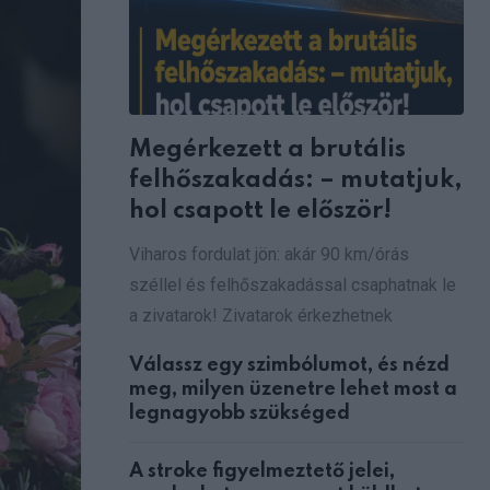
Megérkezett a brutális
felhőszakadás: – mutatjuk,
hol csapott le először!
Viharos fordulat jön: akár 90 km/órás
széllel és felhőszakadással csaphatnak le
a zivatarok! Zivatarok érkezhetnek
Válassz egy szimbólumot, és nézd
meg, milyen üzenetre lehet most a
legnagyobb szükséged
A stroke figyelmeztető jelei,