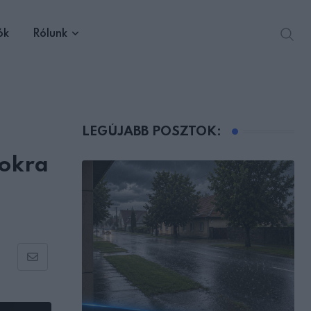
ók
Rólunk
LEGÚJABB POSZTOK:
gokra
Share
via
Email