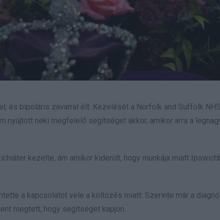
, és bipoláris zavarral élt. Kezelését a Norfolk and Suffolk NH
em nyújtott neki megfelelő segítséget akkor, amikor arra a legna
chiáter kezelte, ám amikor kiderült, hogy munkája miatt Ipswich
ette a kapcsolatot vele a költözés miatt. Szerinte már a diagnó
ent megtett, hogy segítséget kapjon.