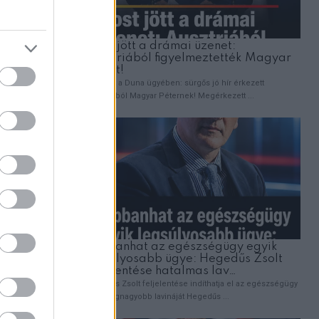
ól félt,
cca végül
t nagyon
en nehéz
 East of
ilkossági