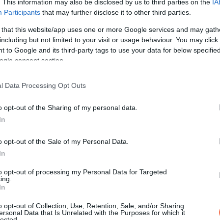
. This information may also be disclosed by us to third parties on the
IA
Participants
that may further disclose it to other third parties.
 that this website/app uses one or more Google services and may gath
including but not limited to your visit or usage behaviour. You may click 
 to Google and its third-party tags to use your data for below specifi
ogle consent section.
l Data Processing Opt Outs
o opt-out of the Sharing of my personal data.
In
jes hiánya miatt Rebecca kénytelen volt saját maga változtatni a
o opt-out of the Sale of my Personal Data.
ógyszereket is rendelt az interneten, saját költségén.
In
to opt-out of processing my Personal Data for Targeted
egy ipswichi mentálhigiénés intézményben, és nem akart távozni
ing.
In
o opt-out of Collection, Use, Retention, Sale, and/or Sharing
dó lenne bárhová elutazni Norfolkban vagy Suffolkban, csak be
ersonal Data that Is Unrelated with the Purposes for which it
lected.