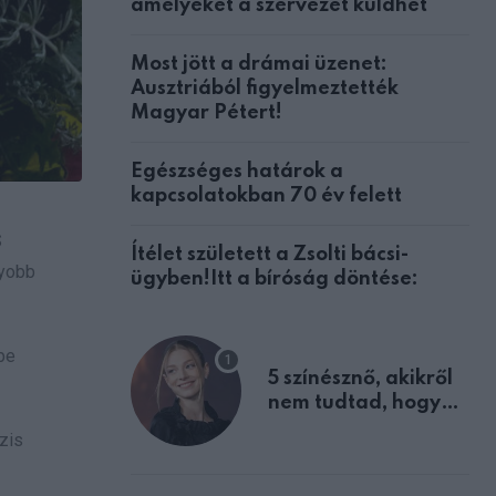
amelyeket a szervezet küldhet
Most jött a drámai üzenet:
Ausztriából figyelmeztették
Magyar Pétert!
Egészséges határok a
kapcsolatokban 70 év felett
S
Ítélet született a Zsolti bácsi-
gyobb
ügyben!Itt a bíróság döntése:
be
5 színésznő, akikről
nem tudtad, hogy
fiúként születtek
zis