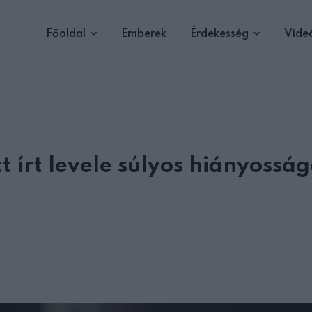
Főoldal
Emberek
Érdekesség
Vide
 írt levele súlyos hiányossá