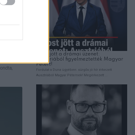
.
lt.
lk and
hogy
ondta,