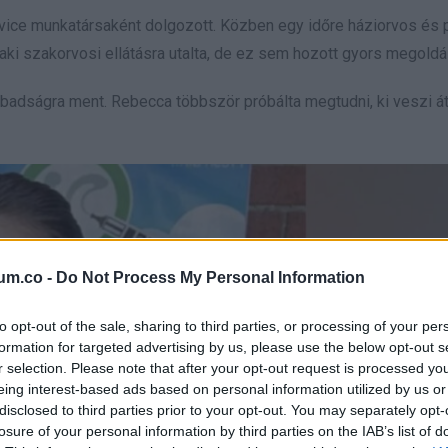
ervice munkatársaként dolgozott. Közben egy időre háziorvos és 
 aki szakorvosi ellátásra utalta, de ez sem hozott gyors megoldá
abadságra ment. Rebecca többször próbálta megtudni, ki veszi át 
um.co -
Do Not Process My Personal Information
to opt-out of the sale, sharing to third parties, or processing of your per
formation for targeted advertising by us, please use the below opt-out s
r selection. Please note that after your opt-out request is processed y
eing interest-based ads based on personal information utilized by us or
disclosed to third parties prior to your opt-out. You may separately opt-
losure of your personal information by third parties on the IAB’s list of