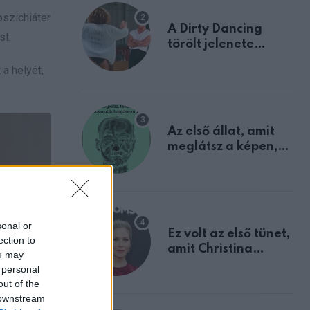
pszichiáter
A Dirty Dancing
st.
törölt jelenete
megerősíti azt, amit
a helyét,
mindannyian
sejtettünk
Az első állat, amit
meglátsz a képen,
elárulja legrosszabb
tulajdonságodat
sonal or
Ez volt az első tünet,
ection to
amit Christina
ou may
Applegate éveken
 personal
át félreértett, pedig
out of the
a szklerózis
 downstream
multiplex