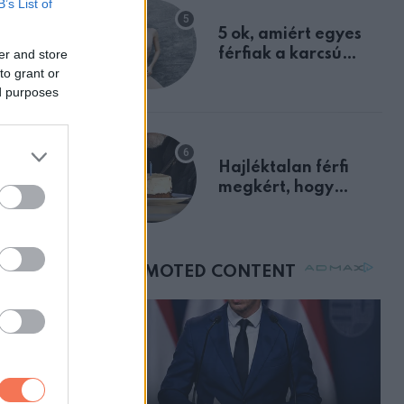
B’s List of
egyértelmű jele volt
5 ok, amiért egyes
férfiak a karcsú
er and store
to grant or
nőket részesítik
ed purposes
előnyben
Hajléktalan férfi
megkért, hogy
vegyek neki kávét a
születésnapján –
órákkal később
mellettem ült az első
osztályon
 addig,
szélhessen