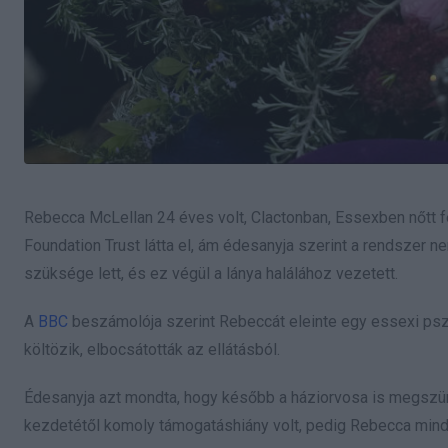
Rebecca McLellan 24 éves volt, Clactonban, Essexben nőtt fel
Foundation Trust látta el, ám édesanyja szerint a rendszer n
szüksége lett, és ez végül a lánya halálához vezetett.
A
BBC
beszámolója szerint Rebeccát eleinte egy essexi pszi
költözik, elbocsátották az ellátásból.
Édesanyja azt mondta, hogy később a háziorvosa is megszünt
kezdetétől komoly támogatáshiány volt, pedig Rebecca mind