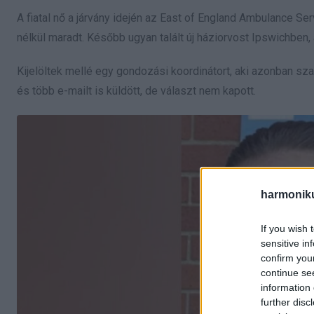
A fiatal nő a járvány idején az East of England Ambulance S
nélkül maradt. Később ugyan talált új háziorvost Ipswichben,
Kijelöltek mellé egy gondozási koordinátort, aki azonban sz
és több e-mailt is küldött, de választ nem kapott.
harmonik
If you wish 
sensitive in
confirm you
continue se
information 
further disc