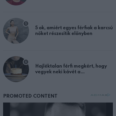
félreértett, pedig a szklerózis
multiplex egyértelmű jele volt
5 ok, amiért egyes férfiak a karcsú
nőket részesítik előnyben
Hajléktalan férfi megkért, hogy
vegyek neki kávét a
születésnapján – órákkal később
mellettem ült az első osztályon