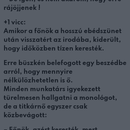
rájöjjenek !
+1 vicc:
Amikor a főnök a hosszú ebédszünet
után visszatért az irodába, kiderült,
hogy időközben tízen keresték.
Erre büszkén belefogott egy beszédbe
arról, hogy mennyire
nélkülözhetetlen is ő.
Minden munkatárs igyekezett
türelmesen hallgatni a monológot,
de a titkárnő egyszer csak
közbevágott:
– Főnök, azért keresték, mert