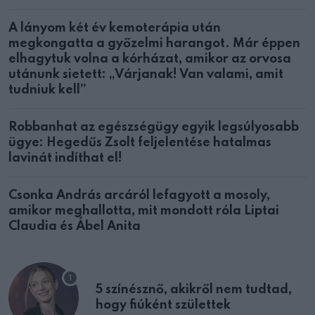
A lányom két év kemoterápia után
megkongatta a győzelmi harangot. Már éppen
elhagytuk volna a kórházat, amikor az orvosa
utánunk sietett: „Várjanak! Van valami, amit
tudniuk kell”
Robbanhat az egészségügy egyik legsúlyosabb
ügye: Hegedűs Zsolt feljelentése hatalmas
lavinát indíthat el!
Csonka András arcáról lefagyott a mosoly,
amikor meghallotta, mit mondott róla Liptai
Claudia és Ábel Anita
5 színésznő, akikről nem tudtad,
hogy fiúként születtek