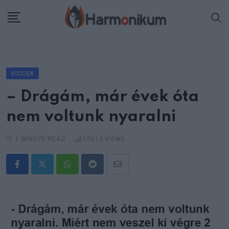
Skip
to
content
VICCEK
– Drágám, már évek óta
nem voltunk nyaralni
1 MINUTE READ
10612
VIEWS
Whatsapp
Reddit
Share
via
Email