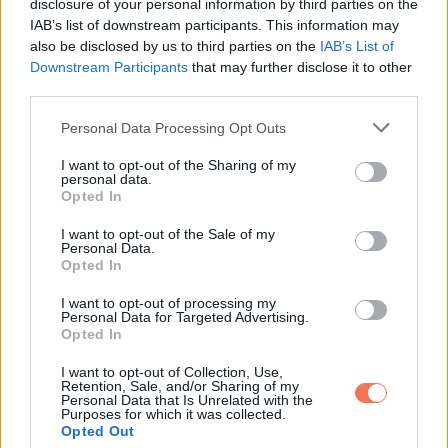
disclosure of your personal information by third parties on the
IAB’s list of downstream participants. This information may
ELŐZŐ POSZT
also be disclosed by us to third parties on the
IAB’s List of
Downstream Participants
that may further disclose it to other
A kisujjad hossza elmondja rólad, hogy
third parties.
milyen ember vagy
Please note that this website/app uses one or more Google
Personal Data Processing Opt Outs
services and may gather and store information including but
not limited to your visit or usage behaviour. You may click to
I want to opt-out of the Sharing of my
personal data.
grant or deny consent to Google and its third-party tags to
Opted In
use your data for below specified purposes in below Google
consent section.
I want to opt-out of the Sale of my
KÖVETKEZŐ POSZT
Personal Data.
Már 10 év telt el a nyolcas ikrek születése
Opted In
után – így néz ki az édesanya és a gomba
I want to opt-out of processing my
módra növő gyerkőcök
Personal Data for Targeted Advertising.
Opted In
I want to opt-out of Collection, Use,
Retention, Sale, and/or Sharing of my
Personal Data that Is Unrelated with the
Purposes for which it was collected.
További bejegyzések
Opted Out