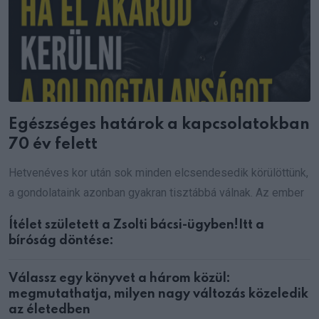
Egészséges határok a kapcsolatokban
70 év felett
Hetvenéves kor után sok minden elcsendesedik körülöttünk,
a gondolataink azonban gyakran tisztábbá válnak. Az ember
Ítélet született a Zsolti bácsi-ügyben!Itt a
bíróság döntése:
Válassz egy könyvet a három közül:
megmutathatja, milyen nagy változás közeledik
az életedben