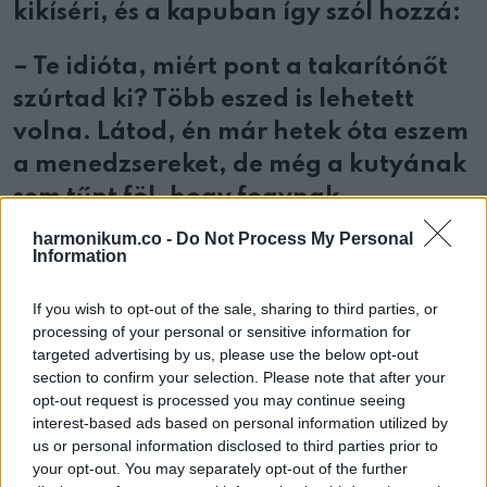
kikíséri, és a kapuban így szól hozzá:
– Te idióta, miért pont a takarítónőt
szúrtad ki? Több eszed is lehetett
volna. Látod, én már hetek óta eszem
a menedzsereket, de még a kutyának
sem tűnt föl, hogy fogynak.
harmonikum.co -
Do Not Process My Personal
Information
Oszd meg ezt a posztot:
If you wish to opt-out of the sale, sharing to third parties, or
processing of your personal or sensitive information for
targeted advertising by us, please use the below opt-out
Whatsapp
Reddit
Share
section to confirm your selection. Please note that after your
opt-out request is processed you may continue seeing
via
interest-based ads based on personal information utilized by
Email
us or personal information disclosed to third parties prior to
your opt-out. You may separately opt-out of the further