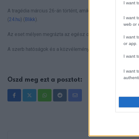
I want 
A tragédia március 26-án történt, amikor Panka eltűnt Bor te
I want t
(
24.hu
)​​ (
Blikk
)​.
web or d
Az eset mélyen megrázta az egész országot, és felhívta a f
I want t
or app.
A szerb hatóságok és a közvélemény egyaránt követelik, hogy
I want t
I want t
authenti
Oszd meg ezt a posztot:
Whatsapp
Reddit
Share
via
Email