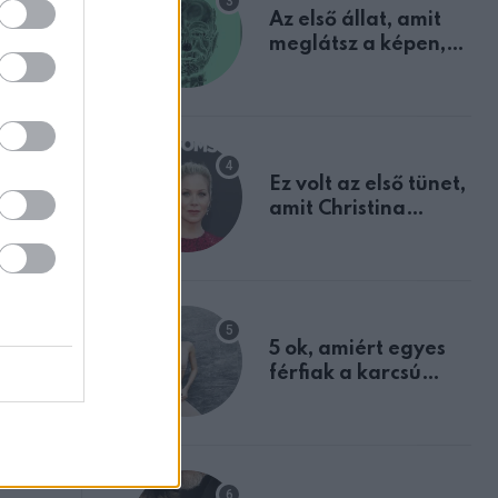
Az első állat, amit
sték őt​
meglátsz a képen,
elárulja legrosszabb
tulajdonságodat
​
Ez volt az első tünet,
amit Christina
Applegate éveken
át félreértett, pedig
a szklerózis
multiplex
egyértelmű jele volt
5 ok, amiért egyes
férfiak a karcsú
nőket részesítik
előnyben