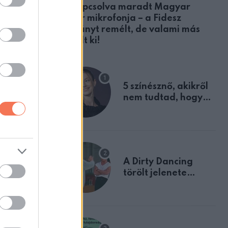
Bekapcsolva maradt Magyar
Péter mikrofonja – a Fidesz
botrányt remélt, de valami más
derült ki!
5 színésznő, akikről
nem tudtad, hogy
fiúként születtek
A Dirty Dancing
törölt jelenete
megerősíti azt, amit
mindannyian
olttestét a
sejtettünk