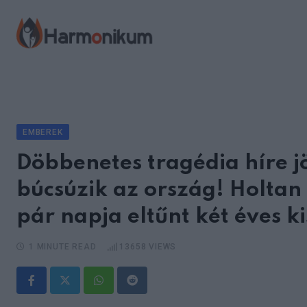
Skip
to
content
EMBEREK
Döbbenetes tragédia híre jö
búcsúzik az ország! Holtan
pár napja eltűnt két éves k
1 MINUTE READ
13658
VIEWS
Whatsapp
Reddit