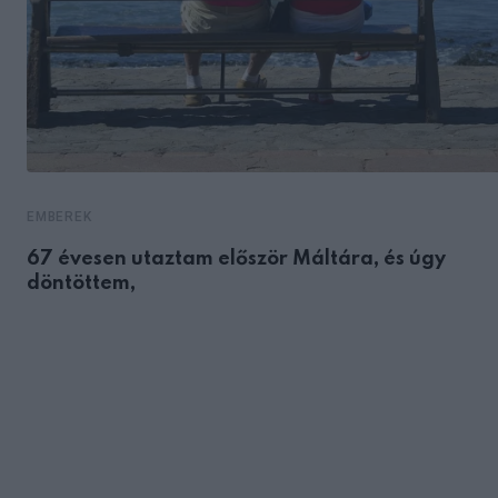
EMBEREK
67 évesen utaztam először Máltára, és úgy
döntöttem,