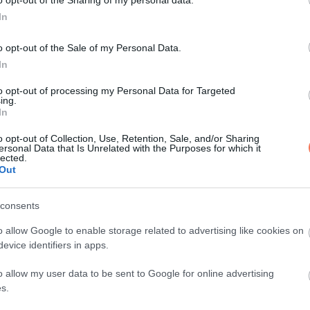
In
o opt-out of the Sale of my Personal Data.
In
to opt-out of processing my Personal Data for Targeted
ing.
In
o opt-out of Collection, Use, Retention, Sale, and/or Sharing
ersonal Data that Is Unrelated with the Purposes for which it
lected.
Out
consents
o allow Google to enable storage related to advertising like cookies on
evice identifiers in apps.
o allow my user data to be sent to Google for online advertising
. J. és D. D., elütötték a kislányt szolgálati autójukkal, majd a h
s.
re vitték.