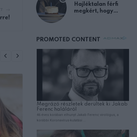
Hajléktalan férfi
ZT
megkért, hogy
vegyek neki kávét a
rre!
születésnapján –
órákkal később
mellettem ült az első
osztályon