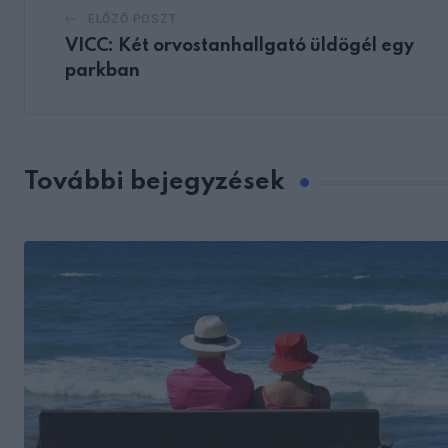
ELŐZŐ POSZT
VICC: Két orvostanhallgató üldögél egy
parkban
További bejegyzések