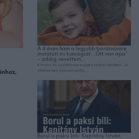
EMBEREK
ánhoz,
Fájdalmas veszteség: Gálvölgyi János má
megemlékezett