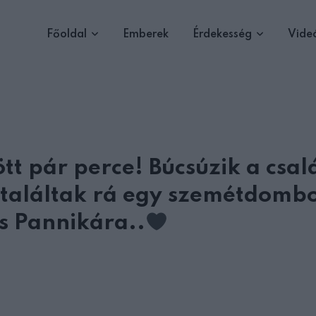
Főoldal
Emberek
Érdekesség
Vide
tt pár perce! Búcsúzik a csal
 találtak rá egy szemétdomb
is Pannikára..