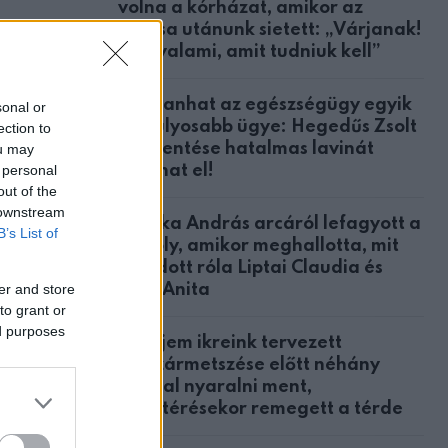
volna a kórházat, amikor az
orvosa utánunk sietett: „Várjanak!
Van valami, amit tudniuk kell”
Robbanhat az egészségügy egyik
sonal or
legsúlyosabb ügye: Hegedűs Zsolt
ection to
feljelentése hatalmas lavinát
ou may
 personal
indíthat el!
out of the
 downstream
Csonka András arcáról lefagyott a
B’s List of
mosoly, amikor meghallotta, mit
mondott róla Liptai Claudia és
er and store
Ábel Anita
to grant or
ed purposes
A férjem ikreink tervezett
ök
császármetszése előtt néhány
nappal nyaralni ment,
hazatérésekor remegett a térde