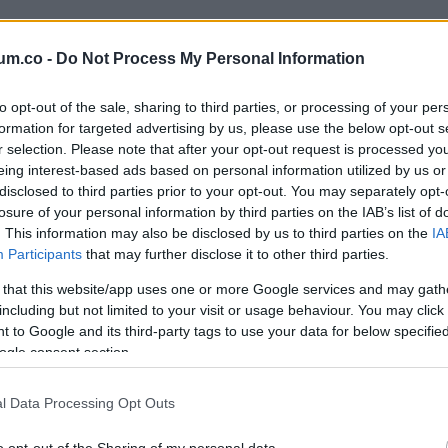
um.co -
Do Not Process My Personal Information
to opt-out of the sale, sharing to third parties, or processing of your per
formation for targeted advertising by us, please use the below opt-out s
r selection. Please note that after your opt-out request is processed y
lád, búcsúzik az ország!
eing interest-based ads based on personal information utilized by us or
disclosed to third parties prior to your opt-out. You may separately opt-
két éves kis Pannikára..
losure of your personal information by third parties on the IAB’s list of
. This information may also be disclosed by us to third parties on the
IA
Participants
that may further disclose it to other third parties.
 that this website/app uses one or more Google services and may gath
nka Ilic holttestét megtalálták egy illegális szeméttelepen.
including but not limited to your visit or usage behaviour. You may click 
 to Google and its third-party tags to use your data for below specifi
ny meggyilkolásával vádolnak. A hírt Aleksandar Vucic szerb eln
ogle consent section.
és hangsúlyozta, hogy a két férfi beismerte tettét.
l Data Processing Opt Outs
o opt-out of the Sharing of my personal data.