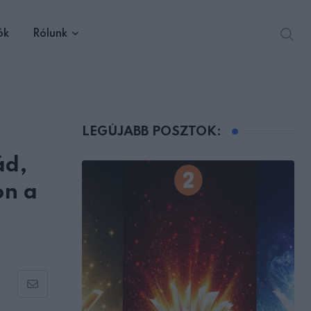
ók
Rólunk
LEGÚJABB POSZTOK:
ád,
on a
Share