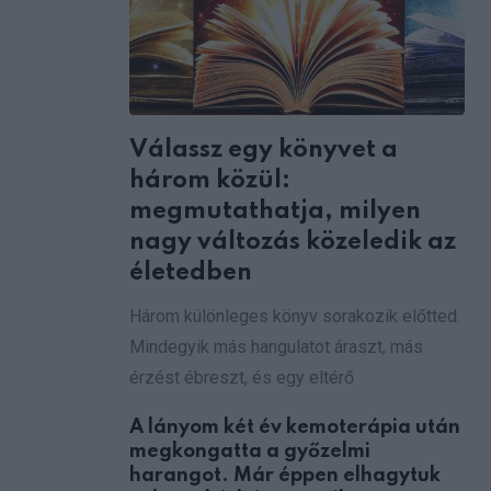
via
Email
Válassz egy könyvet a
három közül:
megmutathatja, milyen
nagy változás közeledik az
életedben
Három különleges könyv sorakozik előtted.
Mindegyik más hangulatot áraszt, más
érzést ébreszt, és egy eltérő
A lányom két év kemoterápia után
megkongatta a győzelmi
harangot. Már éppen elhagytuk