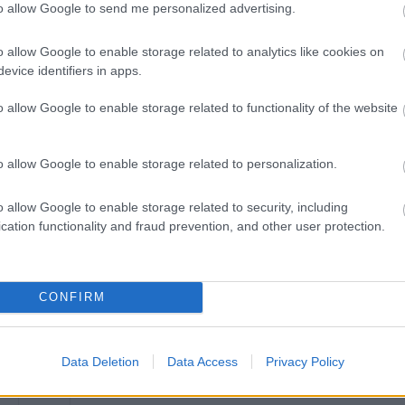
to allow Google to send me personalized advertising.
lepülésről, és a rendőrség különleges egységei nagy erőkkel kere
o allow Google to enable storage related to analytics like cookies on
evice identifiers in apps.
igyelmet a helyi közbiztonsági problémákra.
o allow Google to enable storage related to functionality of the website
 az elkövetőket a törvény teljes szigorával vonják felelősségre
o allow Google to enable storage related to personalization.
o allow Google to enable storage related to security, including
cation functionality and fraud prevention, and other user protection.
CONFIRM
Data Deletion
Data Access
Privacy Policy