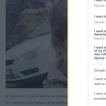
Opted 
I want t
Opted 
I want 
Advertis
Opted 
I want t
of my P
was col
Opted 
Google 
I want t
web or d
I want t
A nyomozás szerint a helyi kommunális vállalat két dolgozója, S
purpose
Bor melletti Starobanjski útnál található illegális szeméttelep