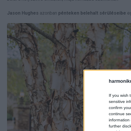
Jason Hughes
azonban
pénteken belehalt sérüléseibe
eg
harmonik
If you wish 
sensitive in
confirm you
continue se
information 
further disc