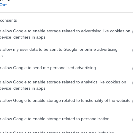
Out
consents
o allow Google to enable storage related to advertising like cookies on
evice identifiers in apps.
o allow my user data to be sent to Google for online advertising
s.
e
-t. A fiatal ellen több bűncselekmény miatt emeltek vádat, köztü
to allow Google to send me personalized advertising.
o allow Google to enable storage related to analytics like cookies on
evice identifiers in apps.
o allow Google to enable storage related to functionality of the website
o allow Google to enable storage related to personalization.
o allow Google to enable storage related to security, including