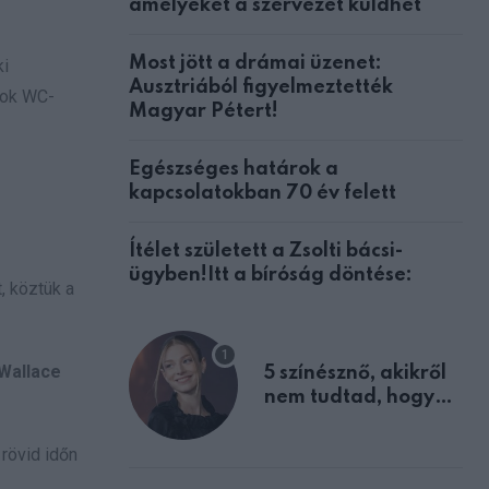
amelyeket a szervezet küldhet
Most jött a drámai üzenet:
ki
Ausztriából figyelmeztették
alok WC-
Magyar Pétert!
Egészséges határok a
kapcsolatokban 70 év felett
Ítélet született a Zsolti bácsi-
ügyben!Itt a bíróság döntése:
, köztük a
Wallace
5 színésznő, akikről
nem tudtad, hogy
fiúként születtek
 rövid időn