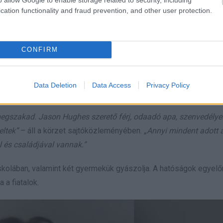
sait –
Elijiah Owens, Aiden Hucks, Ana Katherine Luque
és
Ar
cation functionality and fraud prevention, and other user protection.
e. Őket birtokháborítással és szemeteléssel vádolták meg, amel
CONFIRM
zetben
.
skolában, hanem a körzet golfedzőjeként is dolgozott. Kollégái 
Data Deletion
Data Access
Privacy Policy
zösségben.
egszakad. Jason Hughes szerető férj, odaadó apa, szenvedélyes
eltek”
– áll a körzet sajtóközleményében.
„Annyi mindent adott 
 és családjával vannak.”
iskolában, valamint két gyermekük gyászolja. A hatóságok egyel
 a fiatalok.