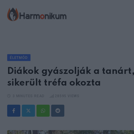
Skip
to
content
ÉLETMÓD
Diákok gyászolják a tanárt,
sikerült tréfa okozta
3 MINUTES READ
28595
VIEWS
Whatsapp
Reddit