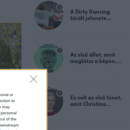
A Dirty Dancing
törölt jelenete
megerősíti azt, amit
mindannyian
sejtettünk
Az első állat, amit
meglátsz a képen,
elárulja legrosszabb
tulajdonságodat
sonal or
Ez volt az első tünet,
ection to
amit Christina
ou may
Applegate éveken
 personal
át félreértett, pedig
out of the
a szklerózis
 downstream
multiplex