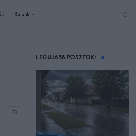
ók
Rólunk
LEGÚJABB POSZTOK:
Share
via
Email