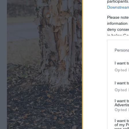
participants
Downstream 
Please note
information 
deny consent
in below Go
Persona
I want t
Opted 
I want t
Opted 
I want 
Advertis
Opted 
I want t
of my P
was col