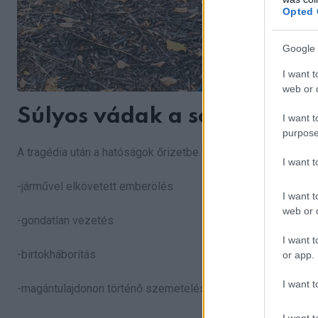
Opted 
Google 
I want t
web or d
Súlyos vádak a sofőr ellen
I want t
purpose
A tragédia után a hatóságok őrizetbe vették
Jayden Wallac
I want 
-járművel elkövetett emberölés
I want t
web or d
-gondatlan vezetés
I want t
-birtokháborítás
or app.
I want t
-magántulajdonon történő szemetelés
I want t