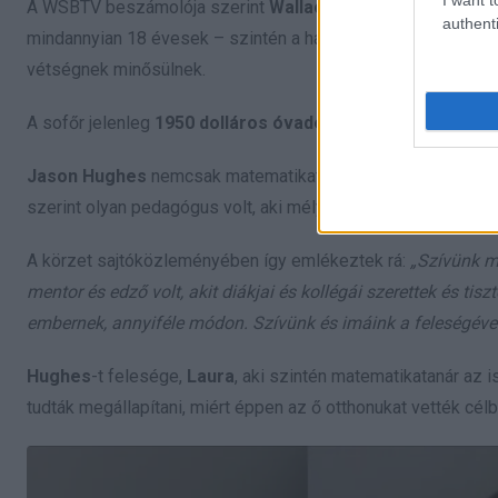
A WSBTV beszámolója szerint
Wallace
feltételezett bűntár
authenti
mindannyian 18 évesek – szintén a ház előtt vették őrizetb
vétségnek minősülnek.
A sofőr jelenleg
1950 dolláros óvadék ellenében van őri
Jason Hughes
nemcsak matematikatanárként volt ismert az i
szerint olyan pedagógus volt, aki mély nyomot hagyott a kö
A körzet sajtóközleményében így emlékeztek rá:
„Szívünk m
mentor és edző volt, akit diákjai és kollégái szerettek és tiszt
embernek, annyiféle módon. Szívünk és imáink a feleségével
Hughes
-t felesége,
Laura
, aki szintén matematikatanár az 
tudták megállapítani, miért éppen az ő otthonukat vették célba