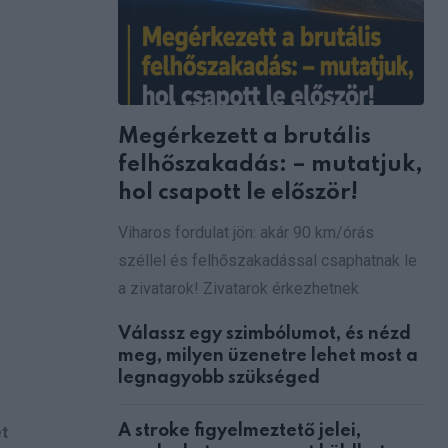
Megérkezett a brutális
felhőszakadás: – mutatjuk,
hol csapott le először!
Viharos fordulat jön: akár 90 km/órás
széllel és felhőszakadással csaphatnak le
a zivatarok! Zivatarok érkezhetnek
Válassz egy szimbólumot, és nézd
meg, milyen üzenetre lehet most a
legnagyobb szükséged
A stroke figyelmeztető jelei,
ét