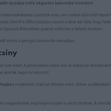
alált éjszakai tréfa végzetes balesetbe torkollott.
l matematikatanára csütörtök este, nem sokkal éjfél előtt lépett 
unty Sheriff’s Office közlése szerint a tanár azt látta, hogy fiat
 az Egyesült Államokban gyakran előfordul a fiatalok körében.
rül
történt a georgiai Gainesville városában.
csíny
ók felé indult. A járművekben ekkor már öt tinédzser tartózkodott
l akarták hagyni a helyszínt.
Hughes
megbotlott, majd az úttestre esett. Ebben a pillanatban
, és megpróbáltak segítséget nyújtani a sérült tanárnak. A mentők