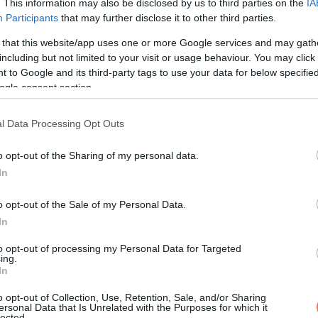
. This information may also be disclosed by us to third parties on the
IA
Participants
that may further disclose it to other third parties.
 that this website/app uses one or more Google services and may gath
including but not limited to your visit or usage behaviour. You may click 
 to Google and its third-party tags to use your data for below specifi
ogle consent section.
l Data Processing Opt Outs
o opt-out of the Sharing of my personal data.
In
o opt-out of the Sale of my Personal Data.
In
to opt-out of processing my Personal Data for Targeted
ing.
In
o opt-out of Collection, Use, Retention, Sale, and/or Sharing
ersonal Data that Is Unrelated with the Purposes for which it
lected.