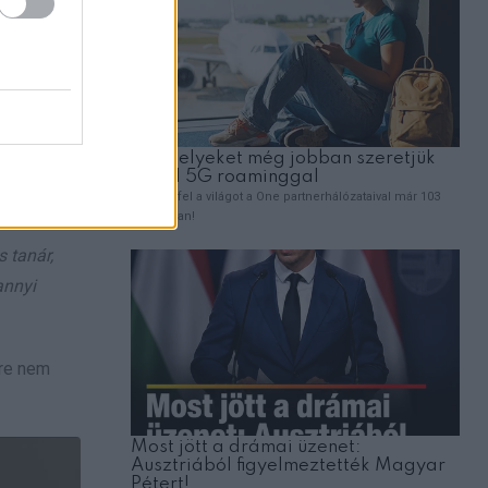
iana Cruz
,
yek
és diákjai
 tanár,
annyi
őre nem