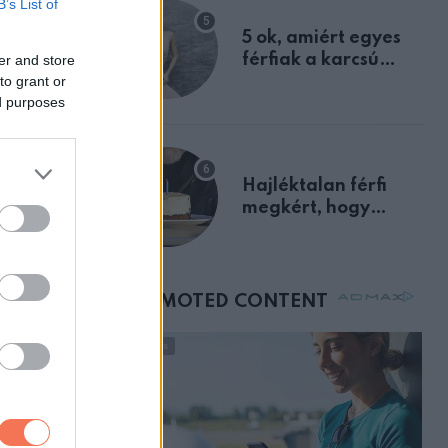
B’s List of
egyértelmű jele volt
5 ok, amiért egyes
férfiak a karcsú
er and store
to grant or
nőket részesítik
ed purposes
előnyben
Hajléktalan férfi
megkért, hogy
vegyek neki kávét a
születésnapján –
órákkal később
mellettem ült az első
osztályon