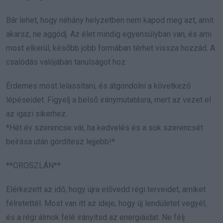
Bár lehet, hogy néhány helyzetben nem kapod meg azt, amit
akarsz, ne aggódj. Az élet mindig egyensúlyban van, és ami
most elkerül, később jobb formában térhet vissza hozzád. A
csalódás valójában tanulságot hoz.
Érdemes most lelassítani, és átgondolni a következő
lépéseidet. Figyelj a belső iránymutatásra, mert az vezet el
az igazi sikerhez.
*Hét év szerencse vár, ha kedvelés és a sok szerencsét
beírása után gördítesz lejjebb!*
**OROSZLÁN**
Elérkezett az idő, hogy újra elővedd régi terveidet, amiket
félretettél. Most van itt az ideje, hogy új lendületet vegyél,
és a régi álmok felé irányítsd az energiáidat. Ne félj