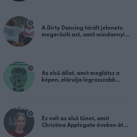
A Dirty Dancing törölt jelenete
megerősíti azt, amit mindannyian
sejtettünk
Az első állat, amit meglátsz a
képen, elárulja legrosszabb
tulajdonságodat
Ez volt az első tünet, amit
Christina Applegate éveken át
félreértett, pedig a szklerózis