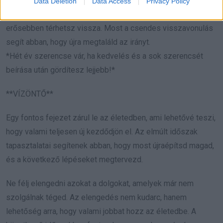
Data Deletion
Data Access
Privacy Policy
Ne félj szünetet tartani, mert a feltöltődés után sokkal
erősebben térhetsz vissza. Most a csendes visszavonulás
segít abban, hogy újra megtaláld az irányt.
*Hét év szerencse vár, ha kedvelés és a sok szerencsét
beírása után gördítesz lejjebb!*
**VÍZÖNTŐ**
Egy fontos fejezet zárul le az életedben, ami lehetővé teszi,
hogy valami teljesen új kezdődjön el. Az elmúlt időszak
tapasztalatai segítenek abban, hogy most újraépítsd magad,
és a következő lépéseket megtervezd.
Ne félj elengedni azokat a dolgokat, amelyek már nem
szolgálnak téged. Az elengedés nem kudarc, hanem
lehetőség arra, hogy valami jobbat hozz az életedbe. A