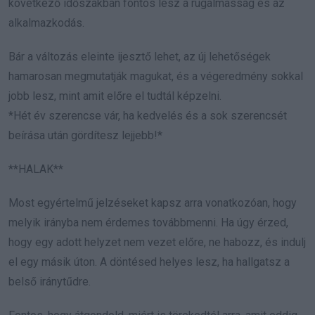
következő időszakban fontos lesz a rugalmasság és az
alkalmazkodás.
Bár a változás eleinte ijesztő lehet, az új lehetőségek
hamarosan megmutatják magukat, és a végeredmény sokkal
jobb lesz, mint amit előre el tudtál képzelni.
*Hét év szerencse vár, ha kedvelés és a sok szerencsét
beírása után gördítesz lejjebb!*
**HALAK**
Most egyértelmű jelzéseket kapsz arra vonatkozóan, hogy
melyik irányba nem érdemes továbbmenni. Ha úgy érzed,
hogy egy adott helyzet nem vezet előre, ne habozz, és indulj
el egy másik úton. A döntésed helyes lesz, ha hallgatsz a
belső iránytűdre.