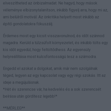
elveszítheted az önbizalmadat. Ne hagyd, hogy mások
véleménye elbizonytalanítson, inkább figyelj arra, hogy mi az,
ami belülről motivál. Az önkritika helyett most inkább az
építő gondolatokra fókuszálj.
Érdemes most egy kicsit visszavonulnod, és időt szánnod
magadra. Kerüld a túlzsúfolt környezetet, és inkább tölts egy
kis időt egyedül, hogy feltöltődhess. Az egyensúly
helyreállítása most kulcsfontosságú lesz a számodra.
Engedd el azokat a dolgokat, amik már nem szolgálnak
téged, legyen az egy kapcsolat vagy egy régi szokás. Itt az
ideje a megújulásnak.
*Hét év szerencse vár, ha kedvelés és a sok szerencsét
beírása után gördítesz lejjebb!*
**MÉRLEG**