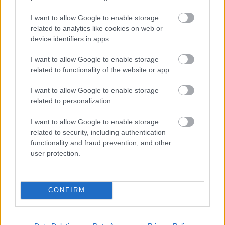
átgondolásra. Tedd fel magadnak a megfelelő kérdéseket,
és ne félj változtatni, ha szükséges.
I want to allow Google to enable storage
related to analytics like cookies on web or
*Hét év szerencse vár, ha kedvelés és a sok szerencsét
device identifiers in apps.
beírása után gördítesz lejjebb!*
I want to allow Google to enable storage
**BAK**
related to functionality of the website or app.
I want to allow Google to enable storage
Most különösen fontos, hogy figyelj a belső békédre. Az
related to personalization.
elmúlt időszakban túl sokat foglalkoztál mások
problémáival, és elhanyagoltad saját magad. Itt az ideje,
I want to allow Google to enable storage
related to security, including authentication
hogy egy kicsit visszavonulj, és újra összhangba kerülj
functionality and fraud prevention, and other
önmagaddal.
user protection.
A prioritások felállítása elengedhetetlen lesz, hogy elkerüld
a túlterheltséget. Próbálj meg lazítani, és ne vállalj túl sokat
CONFIRM
egyszerre. A pihenés és a belső béke most a legfontosabb
feladatod.