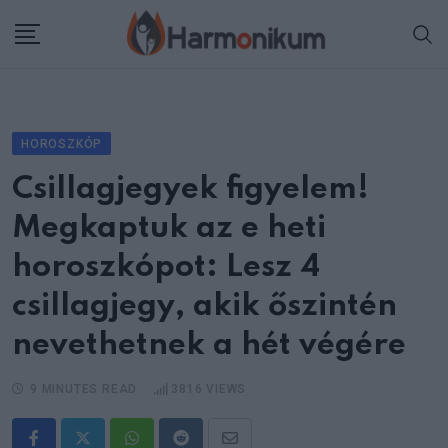
Skip
to
content
HOROSZKÓP
Csillagjegyek figyelem!
Megkaptuk az e heti
horoszkópot: Lesz 4
csillagjegy, akik őszintén
nevethetnek a hét végére
9 MINUTES READ
3816
VIEWS