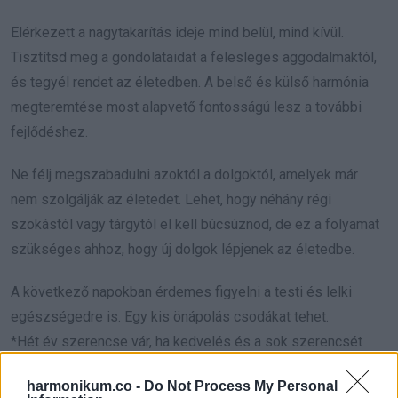
Elérkezett a nagytakarítás ideje mind belül, mind kívül.
Tisztítsd meg a gondolataidat a felesleges aggodalmaktól,
és tegyél rendet az életedben. A belső és külső harmónia
megteremtése most alapvető fontosságú lesz a további
fejlődéshez.
Ne félj megszabadulni azoktól a dolgoktól, amelyek már
nem szolgálják az életedet. Lehet, hogy néhány régi
szokástól vagy tárgytól el kell búcsúznod, de ez a folyamat
szükséges ahhoz, hogy új dolgok lépjenek az életedbe.
A következő napokban érdemes figyelni a testi és lelki
egészségedre is. Egy kis önápolás csodákat tehet.
*Hét év szerencse vár, ha kedvelés és a sok szerencsét
beírása után gördítesz lejjebb!*
harmonikum.co -
Do Not Process My Personal