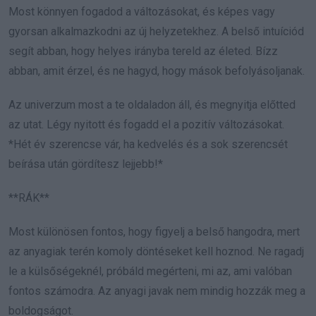
Most könnyen fogadod a változásokat, és képes vagy
gyorsan alkalmazkodni az új helyzetekhez. A belső intuíciód
segít abban, hogy helyes irányba tereld az életed. Bízz
abban, amit érzel, és ne hagyd, hogy mások befolyásoljanak.
Az univerzum most a te oldaladon áll, és megnyitja előtted
az utat. Légy nyitott és fogadd el a pozitív változásokat.
*Hét év szerencse vár, ha kedvelés és a sok szerencsét
beírása után gördítesz lejjebb!*
**RÁK**
Most különösen fontos, hogy figyelj a belső hangodra, mert
az anyagiak terén komoly döntéseket kell hoznod. Ne ragadj
le a külsőségeknél, próbáld megérteni, mi az, ami valóban
fontos számodra. Az anyagi javak nem mindig hozzák meg a
boldogságot.