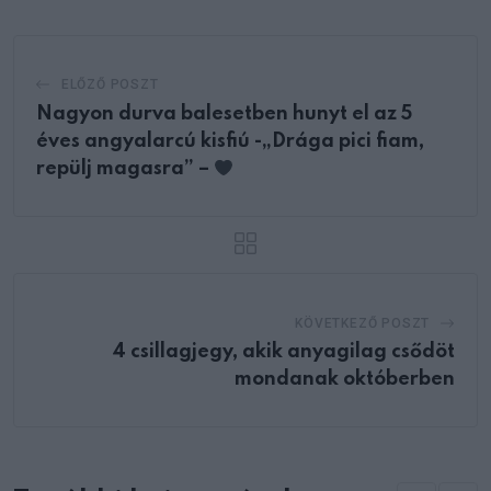
ELŐZŐ POSZT
Nagyon durva balesetben hunyt el az 5
éves angyalarcú kisfiú -„Drága pici fiam,
repülj magasra” –
KÖVETKEZŐ POSZT
4 csillagjegy, akik anyagilag csődöt
mondanak októberben