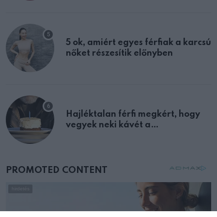
multiplex egyértelmű jele volt
5 ok, amiért egyes férfiak a karcsú
nőket részesítik előnyben
Hajléktalan férfi megkért, hogy
vegyek neki kávét a
születésnapján – órákkal később
mellettem ült az első osztályon