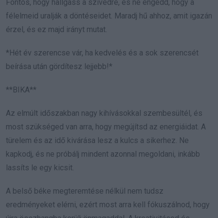
Fontos, hogy hallgass a szívedre, és ne engedd, hogy a
félelmeid uralják a döntéseidet. Maradj hű ahhoz, amit igazán
érzel, és ez majd irányt mutat.
*Hét év szerencse vár, ha kedvelés és a sok szerencsét
beírása után gördítesz lejjebb!*
**BIKA**
Az elmúlt időszakban nagy kihívásokkal szembesültél, és
most szükséged van arra, hogy megújítsd az energiáidat. A
türelem és az idő kivárása lesz a kulcs a sikerhez. Ne
kapkodj, és ne próbálj mindent azonnal megoldani, inkább
lassíts le egy kicsit.
A belső béke megteremtése nélkül nem tudsz
eredményeket elérni, ezért most arra kell fókuszálnod, hogy