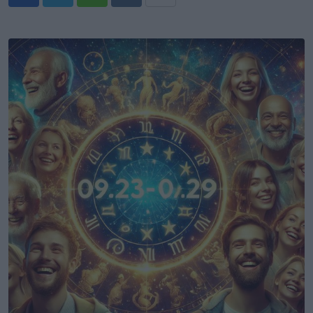
Whatsapp
Reddit
Share
via
Email