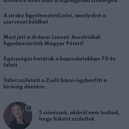
üzenetre lehet most a legnagyobb szükséged
A stroke figyelmeztető jelei, amelyeket a
szervezet küldhet
Most jött a drámai üzenet: Ausztriából
figyelmeztették Magyar Pétert!
Egészséges határok a kapcsolatokban 70 év
felett
Ítélet született a Zsolti bácsi-ügyben!Itt a
bíróság döntése:
5 színésznő, akikről nem tudtad,
hogy fiúként születtek