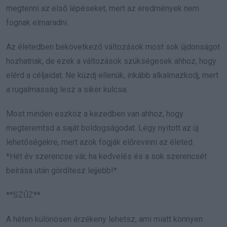
megtenni az első lépéseket, mert az eredmények nem
fognak elmaradni.
Az életedben bekövetkező változások most sok újdonságot
hozhatnak, de ezek a változások szükségesek ahhoz, hogy
elérd a céljaidat. Ne küzdj ellenük, inkább alkalmazkodj, mert
a rugalmasság lesz a siker kulcsa.
Most minden eszköz a kezedben van ahhoz, hogy
megteremtsd a saját boldogságodat. Légy nyitott az új
lehetőségekre, mert azok fogják előrevinni az életed.
*Hét év szerencse vár, ha kedvelés és a sok szerencsét
beírása után gördítesz lejjebb!*
**SZŰZ**
A héten különösen érzékeny lehetsz, ami miatt könnyen