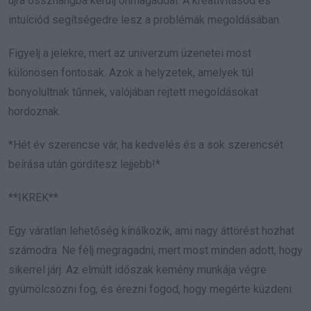
újra összhangba kerülj önmagaddal. A kreativitásod és
intuíciód segítségedre lesz a problémák megoldásában.
Figyelj a jelekre, mert az univerzum üzenetei most
különösen fontosak. Azok a helyzetek, amelyek túl
bonyolultnak tűnnek, valójában rejtett megoldásokat
hordoznak.
*Hét év szerencse vár, ha kedvelés és a sok szerencsét
beírása után gördítesz lejjebb!*
**IKREK**
Egy váratlan lehetőség kínálkozik, ami nagy áttörést hozhat
számodra. Ne félj megragadni, mert most minden adott, hogy
sikerrel járj. Az elmúlt időszak kemény munkája végre
gyümölcsözni fog, és érezni fogod, hogy megérte küzdeni.