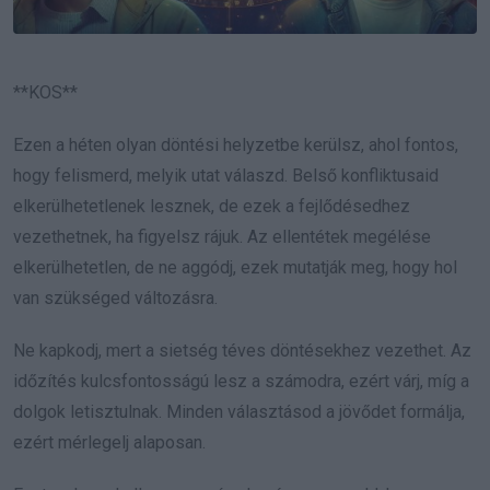
**KOS**
Ezen a héten olyan döntési helyzetbe kerülsz, ahol fontos,
hogy felismerd, melyik utat válaszd. Belső konfliktusaid
elkerülhetetlenek lesznek, de ezek a fejlődésedhez
vezethetnek, ha figyelsz rájuk. Az ellentétek megélése
elkerülhetetlen, de ne aggódj, ezek mutatják meg, hogy hol
van szükséged változásra.
Ne kapkodj, mert a sietség téves döntésekhez vezethet. Az
időzítés kulcsfontosságú lesz a számodra, ezért várj, míg a
dolgok letisztulnak. Minden választásod a jövődet formálja,
ezért mérlegelj alaposan.