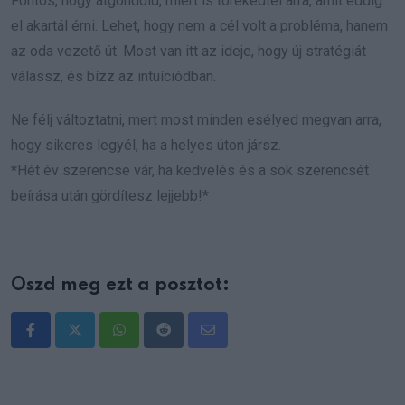
Fontos, hogy átgondold, miért is törekedtél arra, amit eddig
el akartál érni. Lehet, hogy nem a cél volt a probléma, hanem
az oda vezető út. Most van itt az ideje, hogy új stratégiát
válassz, és bízz az intuíciódban.
Ne félj változtatni, mert most minden esélyed megvan arra,
hogy sikeres legyél, ha a helyes úton jársz.
*Hét év szerencse vár, ha kedvelés és a sok szerencsét
beírása után gördítesz lejjebb!*
Oszd meg ezt a posztot:
Whatsapp
Reddit
Share
via
Email