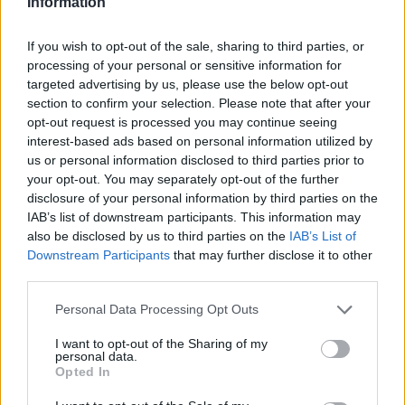
Information
**SKORPIÓ**
If you wish to opt-out of the sale, sharing to third parties, or
Most egy új ciklus kezdetén állsz, amely rengeteg
processing of your personal or sensitive information for
átalakulást hozhat az életedbe. Az elmúlt időszak
targeted advertising by us, please use the below opt-out
section to confirm your selection. Please note that after your
nehézségei után végre megnyílik az út a megújulás felé.
opt-out request is processed you may continue seeing
Figyelj azokra a jelekre, amelyek az irányt mutatják, mert
interest-based ads based on personal information utilized by
ezek segítenek a helyes döntések meghozatalában.
us or personal information disclosed to third parties prior to
your opt-out. You may separately opt-out of the further
disclosure of your personal information by third parties on the
Ne ragaszkodj a régi dolgokhoz, hanem fogadd el, hogy
IAB’s list of downstream participants. This information may
most valami új következik. Ez lehet egy új kapcsolat vagy
also be disclosed by us to third parties on the
IAB’s List of
egy új projekt, ami teljesen új irányt ad az életednek. Az
Downstream Participants
that may further disclose it to other
third parties.
univerzum most támogat téged ebben a folyamatban.
Please note that this website/app uses one or more Google
Personal Data Processing Opt Outs
Légy türelmes, mert a változás nem egyik napról a másikra
services and may gather and store information including but
következik be. Az eredmények azonban hamarosan
not limited to your visit or usage behaviour. You may click to
I want to opt-out of the Sharing of my
personal data.
grant or deny consent to Google and its third-party tags to
megmutatkoznak, ha kitartasz.
Opted In
use your data for below specified purposes in below Google
*Hét év szerencse vár, ha
consent section.