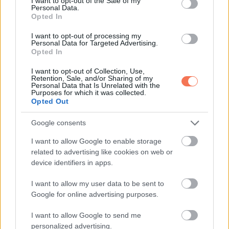
I want to opt-out of the Sale of my
Personal Data.
Opted In
kedvelés és a sok szerencsét beírása után gördítesz
lejjebb!*
I want to opt-out of processing my
Personal Data for Targeted Advertising.
Opted In
**NYILAS**
I want to opt-out of Collection, Use,
Retention, Sale, and/or Sharing of my
Bár most úgy tűnhet, hogy néhány dolog nem úgy alakul,
Personal Data that Is Unrelated with the
Purposes for which it was collected.
ahogy szeretnéd, ne feledd, hogy minden, ami történik, a
Opted Out
fejlődésedet szolgálja. Fontos, hogy tisztán lásd az
Google consents
álmaidat, és ne tévesszen meg a jelenlegi helyzet.
I want to allow Google to enable storage
A következő napokban figyelj azokra az üzenetekre, amiket
related to advertising like cookies on web or
device identifiers in apps.
az univerzum küld neked. Ezek iránymutatóként szolgálnak,
és segítenek abban, hogy megtaláld a helyes utat. Légy
I want to allow my user data to be sent to
nyitott az új ötletekre, mert azok visznek előre.
Google for online advertising purposes.
I want to allow Google to send me
Az életed minden területén szükség van most egy kis
personalized advertising.