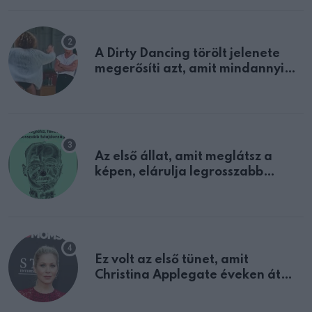
A Dirty Dancing törölt jelenete
megerősíti azt, amit mindannyian
sejtettünk
Az első állat, amit meglátsz a
képen, elárulja legrosszabb
tulajdonságodat
Ez volt az első tünet, amit
Christina Applegate éveken át
félreértett, pedig a szklerózis
multiplex egyértelmű jele volt