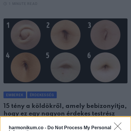
1 MINUTE READ
EMBEREK
ÉRDEKESSÉG
15 tény a köldökről, amely bebizonyítja,
hogy ez egy nagyon érdekes testrész
5 MINUTES READ
harmonikum.co -
Do Not Process My Personal