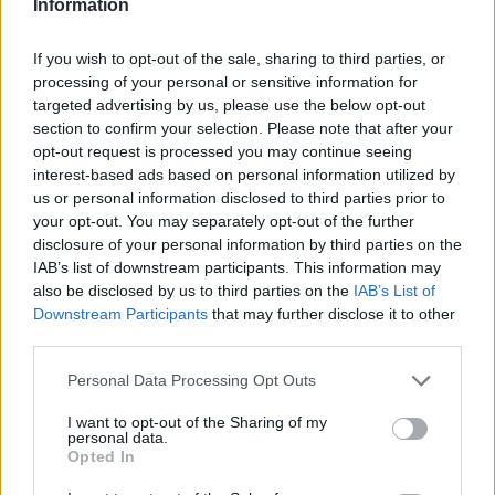
Information
If you wish to opt-out of the sale, sharing to third parties, or
processing of your personal or sensitive information for
targeted advertising by us, please use the below opt-out
section to confirm your selection. Please note that after your
opt-out request is processed you may continue seeing
interest-based ads based on personal information utilized by
us or personal information disclosed to third parties prior to
your opt-out. You may separately opt-out of the further
disclosure of your personal information by third parties on the
IAB’s list of downstream participants. This information may
also be disclosed by us to third parties on the
IAB’s List of
Downstream Participants
that may further disclose it to other
ÉRDEKESSÉG
third parties.
17 szemfelnyitó térkép, amely
Please note that this website/app uses one or more Google
Personal Data Processing Opt Outs
bemutatja a világ új oldalát
services and may gather and store information including but
not limited to your visit or usage behaviour. You may click to
I want to opt-out of the Sharing of my
1 MINUTE READ
personal data.
grant or deny consent to Google and its third-party tags to
Opted In
use your data for below specified purposes in below Google
consent section.