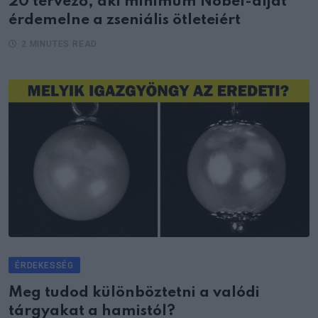
20 tervező, aki minimum Nobel-díjat
érdemelne a zseniális ötleteiért
2 MINUTES READ
ÉRDEKESSÉG
Meg tudod különböztetni a valódi
tárgyakat a hamistól?