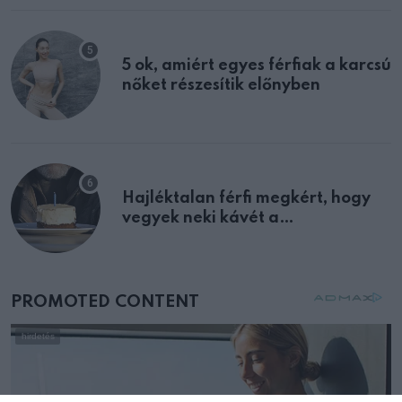
5 ok, amiért egyes férfiak a karcsú
nőket részesítik előnyben
Hajléktalan férfi megkért, hogy
vegyek neki kávét a
születésnapján – órákkal később
mellettem ült az első osztályon