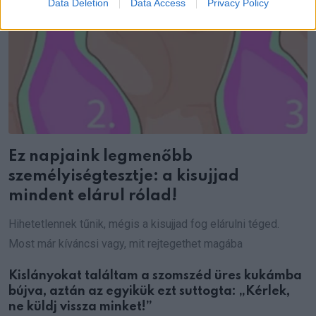
Data Deletion
Data Access
Privacy Policy
Ez napjaink legmenőbb
személyiségtesztje: a kisujjad
mindent elárul rólad!
Hihetetlennek tűnik, mégis a kisujjad fog elárulni téged.
Most már kíváncsi vagy, mit rejtegethet magába
Kislányokat találtam a szomszéd üres kukámba
bújva, aztán az egyikük ezt suttogta: „Kérlek,
ne küldj vissza minket!”