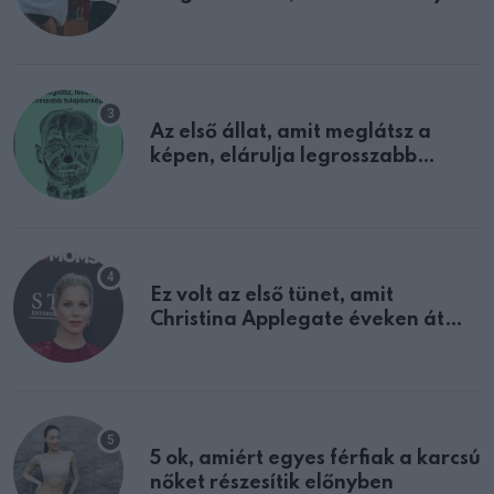
sejtettünk
Az első állat, amit meglátsz a
képen, elárulja legrosszabb
tulajdonságodat
Ez volt az első tünet, amit
Christina Applegate éveken át
félreértett, pedig a szklerózis
multiplex egyértelmű jele volt
5 ok, amiért egyes férfiak a karcsú
nőket részesítik előnyben