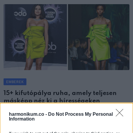
EMBEREK
15+ kifutópálya ruha, amely teljesen
másképp néz ki a hírességeken
LESS THAN A MINUTE
harmonikum.co -
Do Not Process My Personal
Information