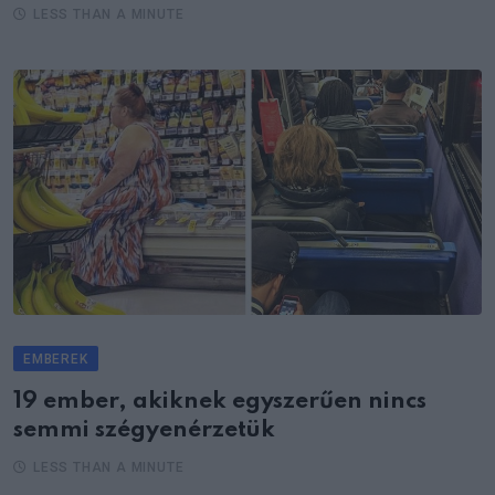
LESS THAN A MINUTE
EMBEREK
19 ember, akiknek egyszerűen nincs
semmi szégyenérzetük
LESS THAN A MINUTE