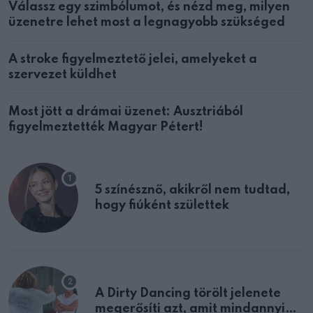
Válassz egy szimbólumot, és nézd meg, milyen
üzenetre lehet most a legnagyobb szükséged
A stroke figyelmeztető jelei, amelyeket a
szervezet küldhet
Most jött a drámai üzenet: Ausztriából
figyelmeztették Magyar Pétert!
5 színésznő, akikről nem tudtad,
hogy fiúként születtek
A Dirty Dancing törölt jelenete
megerősíti azt, amit mindannyian