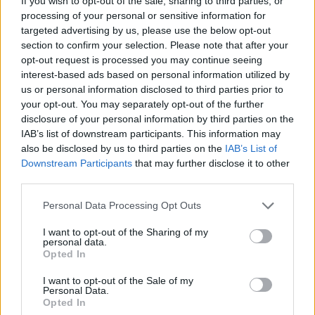
If you wish to opt-out of the sale, sharing to third parties, or
processing of your personal or sensitive information for
targeted advertising by us, please use the below opt-out
section to confirm your selection. Please note that after your
opt-out request is processed you may continue seeing
interest-based ads based on personal information utilized by
us or personal information disclosed to third parties prior to
your opt-out. You may separately opt-out of the further
disclosure of your personal information by third parties on the
IAB’s list of downstream participants. This information may
also be disclosed by us to third parties on the
IAB’s List of
Downstream Participants
that may further disclose it to other
EMBEREK
third parties.
15 ember, akik sokkal hamarabb
Please note that this website/app uses one or more Google
Personal Data Processing Opt Outs
ismertek hírességeket, mint ahogy ők
services and may gather and store information including but
híressé váltak volna
not limited to your visit or usage behaviour. You may click to
I want to opt-out of the Sharing of my
personal data.
grant or deny consent to Google and its third-party tags to
Opted In
1 MINUTE READ
use your data for below specified purposes in below Google
consent section.
I want to opt-out of the Sale of my
Personal Data.
Opted In