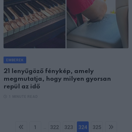
EMBEREK
21 lenyűgöző fénykép, amely
megmutatja, hogy milyen gyorsan
repül az idő
1 MINUTE READ
1
322
323
324
325
...