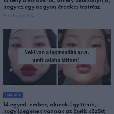
15 tény a köldökről, amely bebizonyítja,
hogy ez egy nagyon érdekes testrész
5 MINUTES READ
EMBEREK
14 egyedi ember, akinek úgy tűnik,
hogy idegenek vannak az őseik között