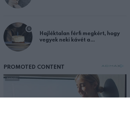
Hajléktalan férfi megkért, hogy
vegyek neki kávét a
születésnapján – órákkal később
mellettem ült az első osztályon