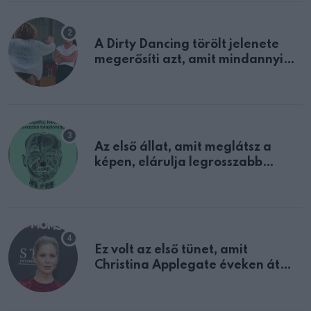
A Dirty Dancing törölt jelenete
megerősíti azt, amit mindannyian
sejtettünk
Az első állat, amit meglátsz a
képen, elárulja legrosszabb
tulajdonságodat
Ez volt az első tünet, amit
Christina Applegate éveken át
félreértett, pedig a szklerózis
multiplex egyértelmű jele volt