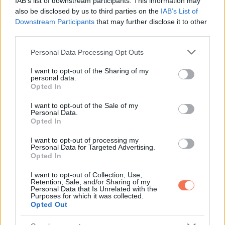
IAB’s list of downstream participants. This information may
also be disclosed by us to third parties on the
IAB’s List of
Downstream Participants
that may further disclose it to other
third parties.
ELŐZŐ POSZT
Azonnal félbeszakadt az előadás! A
Please note that this website/app uses one or more Google
Personal Data Processing Opt Outs
services and may gather and store information including but
színpadon fakadt sírva Janza Kata!
not limited to your visit or usage behaviour. You may click to
I want to opt-out of the Sharing of my
personal data.
grant or deny consent to Google and its third-party tags to
Opted In
use your data for below specified purposes in below Google
consent section.
I want to opt-out of the Sale of my
Personal Data.
Opted In
KÖVETKEZŐ POSZT
I want to opt-out of processing my
Válassz egy egyiptomi kártyát, hogy
Personal Data for Targeted Advertising.
Opted In
megismerhesd jövőbeli sorsodat és a
szerencsédet!
I want to opt-out of Collection, Use,
Retention, Sale, and/or Sharing of my
Personal Data that Is Unrelated with the
Purposes for which it was collected.
Opted Out