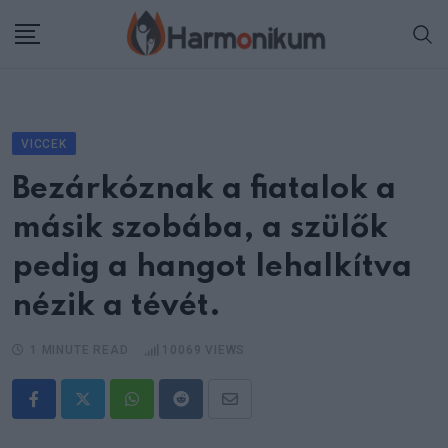
Skip
to
content
VICCEK
Bezárkóznak a fiatalok a
másik szobába, a szülők
pedig a hangot lehalkítva
nézik a tévét.
1 MINUTE READ
10069
VIEWS
Whatsapp
Reddit
Share
via