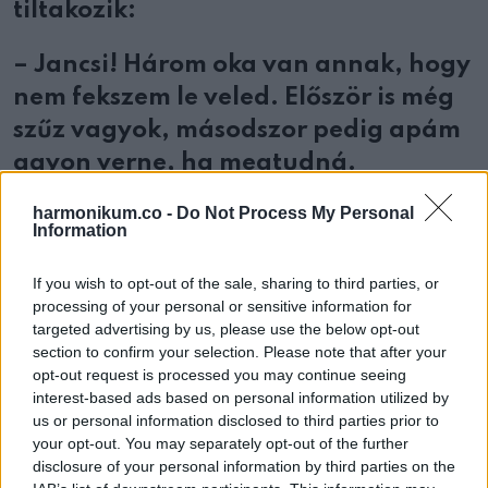
tiltakozik:
– Jancsi! Három oka van annak, hogy
nem fekszem le veled. Először is még
szűz vagyok, másodszor pedig apám
agyon verne, ha megtudná.
Harmadszor pedig, dugás után
harmonikum.co -
Do Not Process My Personal
hetekig fájni szokott a derekam.
Information
If you wish to opt-out of the sale, sharing to third parties, or
processing of your personal or sensitive information for
targeted advertising by us, please use the below opt-out
Oszd meg ezt a posztot:
section to confirm your selection. Please note that after your
opt-out request is processed you may continue seeing
interest-based ads based on personal information utilized by
Whatsapp
Reddit
Share
us or personal information disclosed to third parties prior to
via
your opt-out. You may separately opt-out of the further
Email
disclosure of your personal information by third parties on the