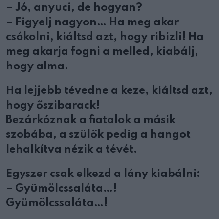
– Jó, anyuci, de hogyan?
– Figyelj nagyon… Ha meg akar
csókolni, kiáltsd azt, hogy ribizli! Ha
meg akarja fogni a melled, kiabálj,
hogy alma.
Ha lejjebb tévedne a keze, kiáltsd azt,
hogy őszibarack!
Bezárkóznak a fiatalok a másik
szobába, a szülők pedig a hangot
lehalkítva nézik a tévét.
Egyszer csak elkezd a lány kiabálni:
– Gyümölcssaláta…!
Gyümölcssaláta…!