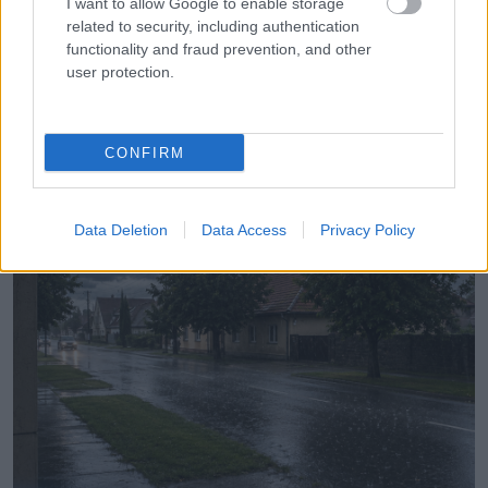
I want to allow Google to enable storage
Igazság
related to security, including authentication
functionality and fraud prevention, and other
user protection.
LEGÚJABB POSZTOK:
CONFIRM
Data Deletion
Data Access
Privacy Policy