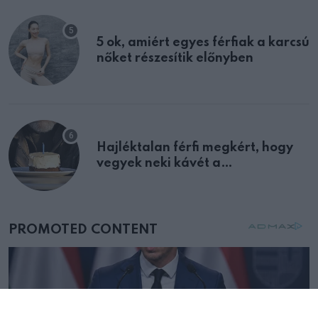
5 ok, amiért egyes férfiak a karcsú
nőket részesítik előnyben
Hajléktalan férfi megkért, hogy
vegyek neki kávét a
születésnapján – órákkal később
mellettem ült az első osztályon