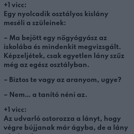
+1 vicc:
Egy nyolcadik osztályos kislány
meséli a szüleinek:
– Ma bejött egy nőgyógyász az
iskolába és mindenkit megvizsgált.
Képzeljétek, csak egyetlen lány szűz
még az egész osztályban.
– Biztos te vagy az aranyom, ugye?
– Nem… a tanító néni az.
+1 vicc:
Az udvarló ostorozza a lányt, hogy
végre bújjanak már ágyba, de a lány