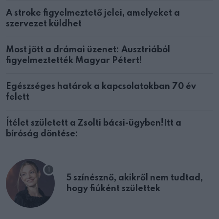
A stroke figyelmeztető jelei, amelyeket a
szervezet küldhet
Most jött a drámai üzenet: Ausztriából
figyelmeztették Magyar Pétert!
Egészséges határok a kapcsolatokban 70 év
felett
Ítélet született a Zsolti bácsi-ügyben!Itt a
bíróság döntése:
5 színésznő, akikről nem tudtad,
hogy fiúként születtek