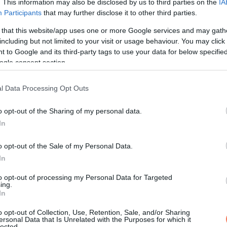
. This information may also be disclosed by us to third parties on the
IA
Participants
that may further disclose it to other third parties.
 that this website/app uses one or more Google services and may gath
including but not limited to your visit or usage behaviour. You may click 
 to Google and its third-party tags to use your data for below specifi
ogle consent section.
KÖVETKEZŐ POS
Megérkezett a részletes pénzhoros
l Data Processing Opt Outs
minden csillagjegynek júni
o opt-out of the Sharing of my personal data.
In
o opt-out of the Sale of my Personal Data.
In
to opt-out of processing my Personal Data for Targeted
ing.
In
o opt-out of Collection, Use, Retention, Sale, and/or Sharing
ersonal Data that Is Unrelated with the Purposes for which it
lected.