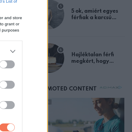
B’s List of
egyértelmű jele volt
5 ok, amiért egyes
férfiak a karcsú
er and store
to grant or
nőket részesítik
ed purposes
előnyben
ZT
zkóp
usra
Hajléktalan férfi
megkért, hogy
vegyek neki kávét a
születésnapján –
órákkal később
mellettem ült az első
osztályon