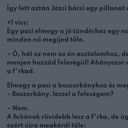
Így lett aztán Józsi bácsi egy pillanat 
+1 vicc:
Egy pasi elmegy a jó tündérhez egy n
minden nő megijed tőle.
– Ó, hát ez nem az én asztalomhoz, d
menjen hozzád feleségül! Ahányszor a
a f*rkad.
Elmegy a pasi a boszorkányhoz és meg
– Boszorkány, leszel a feleségem?
– Nem.
A fickónak rövidebb lesz a f*rka, de
ezért újra megkérdi tőle: