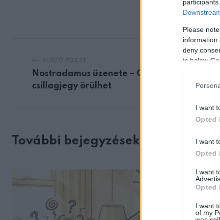
via
participants
Downstream 
Email
Please note
information 
deny consent
in below Go
ELŐZŐ POSZT
Nostradamus üzenete – Csak 5
Persona
csillagjegy örülhet
I want t
Opted 
További bejegyzések
I want t
Opted 
I want 
Advertis
Opted 
I want t
of my P
was col