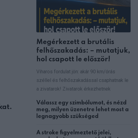
Megérkezett a brutális
felhőszakadás: – mutatjuk,
hol csapott le először!
Viharos fordulat jön: akár 90 km/órás
széllel és felhőszakadással csaphatnak le
a zivatarok! Zivatarok érkezhetnek
Válassz egy szimbólumot, és nézd
kat.
meg, milyen üzenetre lehet most a
legnagyobb szükséged
A stroke figyelmeztető jelei,