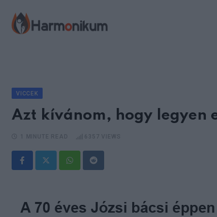
Skip
to
content
VICCEK
Azt kívánom, hogy legyen e
1 MINUTE READ
6357
VIEWS
Whatsapp
Reddit