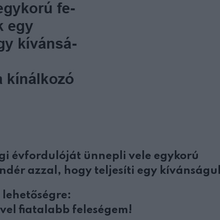
gi évfordulóját ünnepli vele egykorú
ndér azzal, hogy teljesíti egy kívánságu
 lehetőségre:
vel fiatalabb feleségem!