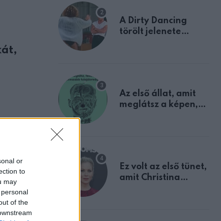
A Dirty Dancing
törölt jelenete
megerősíti azt, amit
kát,
mindannyian
sejtettünk
Az első állat, amit
meglátsz a képen,
elárulja legrosszabb
tulajdonságodat
sonal or
Ez volt az első tünet,
ection to
amit Christina
ou may
Applegate éveken
 personal
át félreértett, pedig
out of the
a szklerózis
 downstream
multiplex