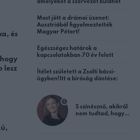
amelyeket a szervezet küldhet
Most jött a drámai üzenet:
Ausztriából figyelmeztették
Magyar Pétert!
a, és
Egészséges határok a
kapcsolatokban 70 év felett
 hogy
 lesz
Ítélet született a Zsolti bácsi-
ügyben!Itt a bíróság döntése:
5 színésznő, akikről
nem tudtad, hogy
fiúként születtek
zú,