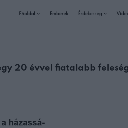
Főoldal
Emberek
Érdekesség
Vide
gy 20 évvel fiatalabb felesé