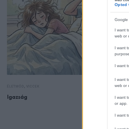
Opted 
Google 
I want t
web or d
I want t
purpose
I want 
I want t
web or d
,
ÉLETMÓD
VICCEK
Igazság
I want t
or app.
I want t
I want t