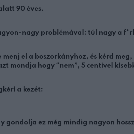
alatt 90 éves.
agyon-nagy problémával: túl nagy a f*rk
e menj el a boszorkányhoz, és kérd meg,
zt mondja hogy “nem”, 5 centivel kisebb
kéri a kezét:
 úgy gondolja ez még mindig nagyon hoss