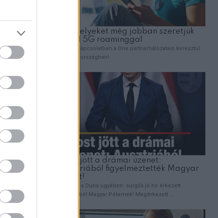
,
EMBEREK
VICCEK
A férj felhívja a feleségét