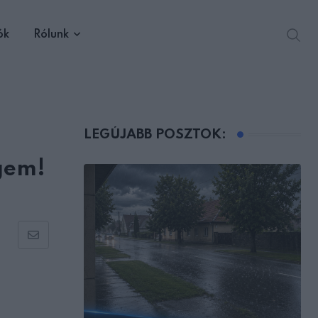
ók
Rólunk
LEGÚJABB POSZTOK:
gem!
Share
via
Email