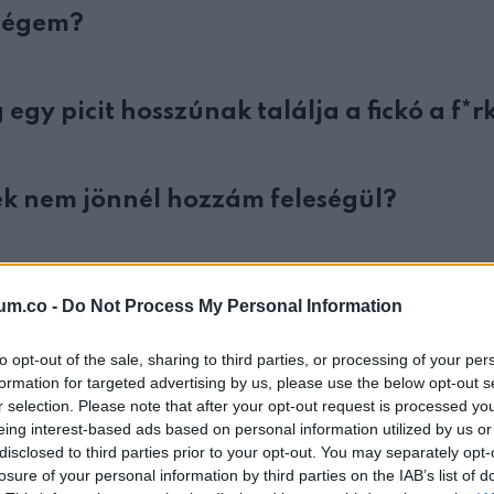
eségem?
gy picit hosszúnak találja a fickó a f*r
ek nem jönnél hozzám feleségül?
um.co -
Do Not Process My Personal Information
to opt-out of the sale, sharing to third parties, or processing of your per
formation for targeted advertising by us, please use the below opt-out s
r selection. Please note that after your opt-out request is processed y
eing interest-based ads based on personal information utilized by us or
disclosed to third parties prior to your opt-out. You may separately opt-
losure of your personal information by third parties on the IAB’s list of