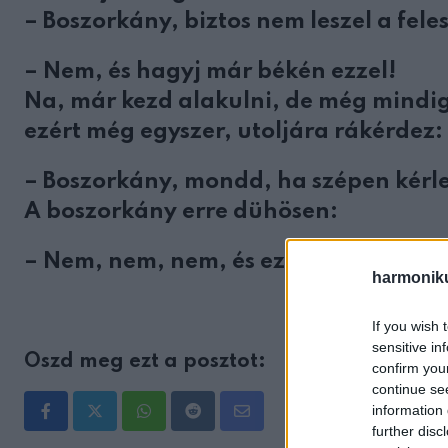
– Boszorkány, biztos nem leszel a fel
– Nem, és hagyj már békén ezzel!
Na, már kezd alakulni, de még mindig e
ezért még egyszer, utoljára rákérdez:
– Boszorkány, mondd, ha szépen kérl
A boszorkány erre dühösen:
– Nem, nem, nem, és ezerszer is nem!
harmonik
If you wish 
sensitive in
Oszd meg ezt a posztot:
confirm you
continue se
information 
Whatsapp
Reddit
Share
further disc