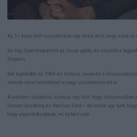
Az 51 éves férfi visszatérése egy lecke arról, hogy soha ne 
Ke Huy Quan kitakarított az Oscar-gálán, és elnyerte a legjob
filmjéért.
Bár leginkább az 1984-es
Indiana Jones
és a
Kincsvadász
veterán most felnőttként is nagy visszatérést ért el.
A vietnámi születésű színész úgy tűnt, hogy Hollywoodban a h
Steven Spielberg és Harrison Ford – de hamar úgy tűnt, hogy a
hogy elgondolkodjanak, mi történt vele.