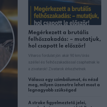
Megérkezett a brutális
felhőszakadás: – mutatjuk,
hol csapott le először!
Viharos fordulat jön: akár 90 km/órás
széllel és felhőszakadással csaphatnak le
a zivatarok! Zivatarok érkezhetnek
Válassz egy szimbólumot, és nézd
meg, milyen üzenetre lehet most a
legnagyobb szükséged
A stroke figyelmeztető jelei,