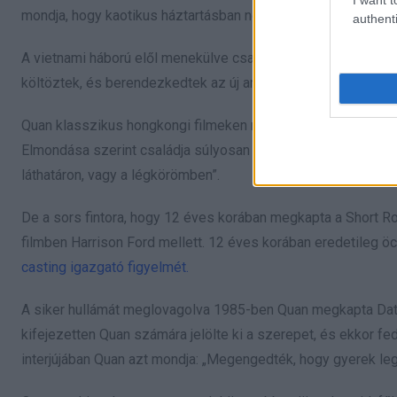
mondja, hogy kaotikus háztartásban nőtt fel, és soha nem vol
authenti
A vietnami háború elől menekülve családja rövid időre szétv
költöztek, és berendezkedtek az új amerikai életükben.
Quan klasszikus hongkongi filmeken nőtt fel, olyan sztárokka
Elmondása szerint családja súlyosan eladósodott, és a mozib
láthatáron, vagy a légkörömben”.
De a sors fintora, hogy 12 éves korában megkapta a Short 
filmben Harrison Ford mellett. 12 éves korában eredetileg öc
casting igazgató figyelmét.
A siker hullámát meglovagolva 1985-ben Quan megkapta Da
kifejezetten Quan számára jelölte ki a szerepet, és ekkor fe
interjújában Quan azt mondja: „Megengedték, hogy gyerek le