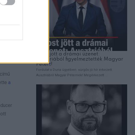
t helyette.
gyedbe
ltek.
s volt a
című
ette
a
oducer
ott