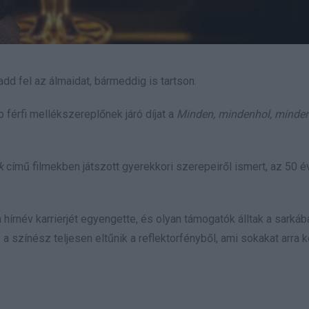
add fel az álmaidat, bármeddig is tartson.
b férfi mellékszereplőnek járó díjat a
Minden, mindenhol, minde
ok
című filmekben játszott gyerekkori szerepeiről ismert, az 50 
írnév karrierjét egyengette, és olyan támogatók álltak a sarkáb
 színész teljesen eltűnik a reflektorfényből, ami sokakat arra k