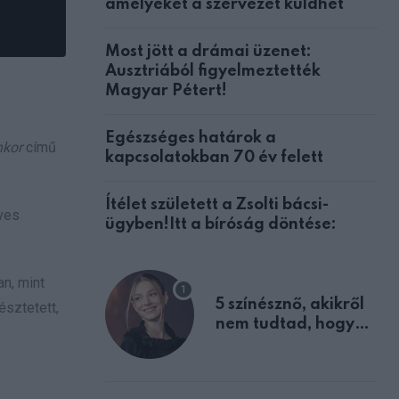
amelyeket a szervezet küldhet
Most jött a drámai üzenet:
Ausztriából figyelmeztették
Magyar Pétert!
Egészséges határok a
nkor
című
kapcsolatokban 70 év felett
Ítélet született a Zsolti bácsi-
éves
ügyben!Itt a bíróság döntése:
an, mint
5 színésznő, akikről
észtetett,
nem tudtad, hogy
fiúként születtek