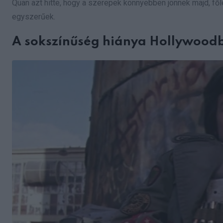
Quan azt hitte, hogy a szerepek könnyebben jönnek majd, fől
egyszerűek.
A sokszínűség hiánya Hollywood