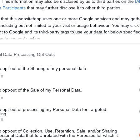
. This information may also be disclosed by us to third parties on the
IA
Participants
that may further disclose it to other third parties.
2-ben, a
Minden, mindenhol, mindenkor
című filmben, ahol egy k
el söpörte be az Oscar-gálát, Quant pedig a legjobb férfi melléks
 that this website/app uses one or more Google services and may gath
including but not limited to your visit or usage behaviour. You may click 
onban minden volt, csak nem könnyű.
 to Google and its third-party tags to use your data for below specifi
ogle consent section.
l Data Processing Opt Outs
o opt-out of the Sharing of my personal data.
In
o opt-out of the Sale of my Personal Data.
In
to opt-out of processing my Personal Data for Targeted
ing.
In
o opt-out of Collection, Use, Retention, Sale, and/or Sharing
ersonal Data that Is Unrelated with the Purposes for which it
lected.