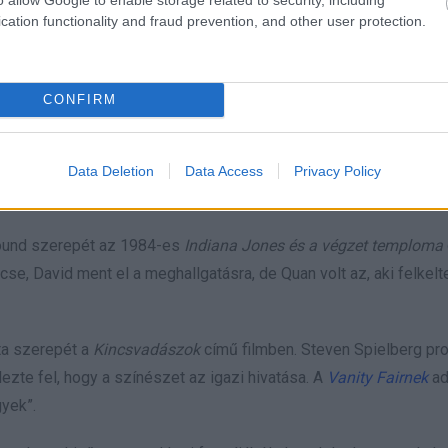
t szüksége barátokra, mert a testvérei betöltötték ezt a szerepe
cation functionality and fraud prevention, and other user protection.
ált, és végül 1979-ben Los Angelesben egyesült újra. A kínai ne
CONFIRM
l, mint Jackie Chan és Sammo Hung, akik hamar a hatása alá kerü
a járás luxusnak számított. Quan azt mondja: „A színészet nem i
Data Deletion
Data Access
Privacy Policy
Round szerepét az 1984-es
Indiana Jones és a végzet temploma
cse, David ment el a meghallgatásra, de Quan volt az, aki felkelt
ta szerepét a
Kincsvadászok
című filmben. Steven Spielberg pr
dezte fel, hogy a színészet az igazi hivatása. A
Vanity Fairnek
ad
gyek”.