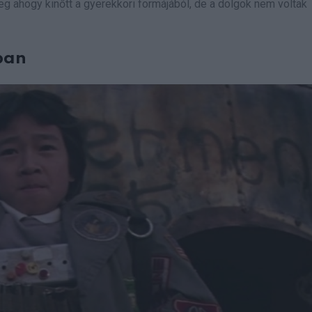
eg ahogy kinőtt a gyerekkori formájából, de a dolgok nem voltak
ban