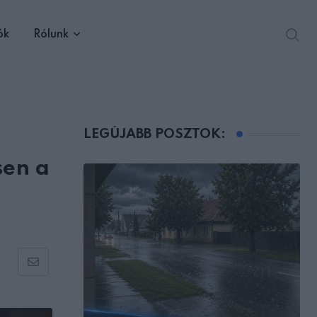
ók
Rólunk
LEGÚJABB POSZTOK:
sen a
Share
via
Email