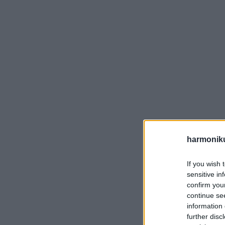
harmonik
If you wish 
sensitive in
confirm you
continue se
information 
further disc