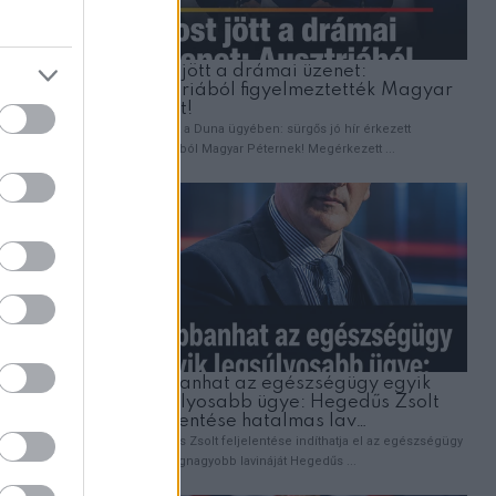
kszínésze.
 azt