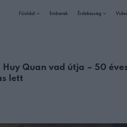
Főoldal
Emberek
Érdekesség
Vide
e Huy Quan vad útja – 50 éve
s lett