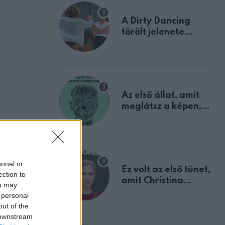
A Dirty Dancing
törölt jelenete
megerősíti azt, amit
mindannyian
sejtettünk
Az első állat, amit
meglátsz a képen,
elárulja legrosszabb
tulajdonságodat
sonal or
Ez volt az első tünet,
ection to
amit Christina
ou may
Applegate éveken
 personal
át félreértett, pedig
out of the
a szklerózis
 downstream
multiplex