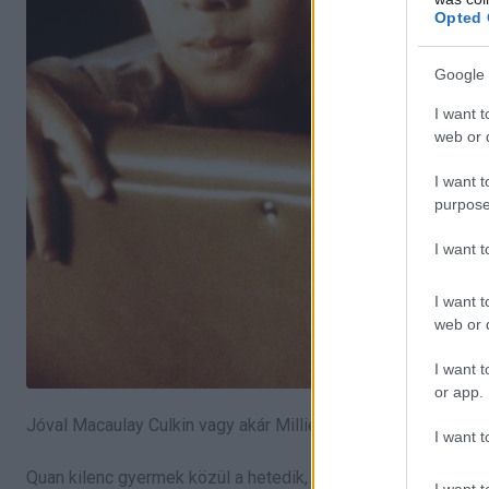
Opted 
Google 
I want t
web or d
I want t
purpose
I want 
I want t
web or d
I want t
or app.
Jóval Macaulay Culkin vagy akár Millie Bobby Brown előtt K
I want t
Quan kilenc gyermek közül a hetedik, és a vietnami Saigonba
I want t