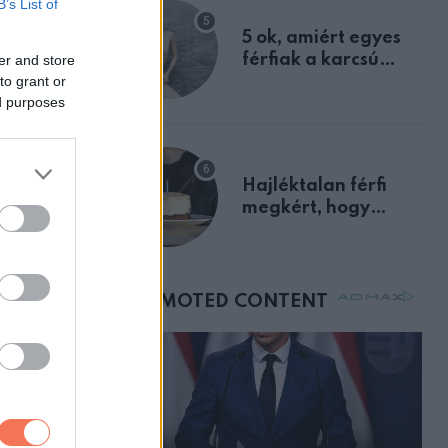
B’s List of
egyértelmű jele volt
ínai
5 ok, amiért egyes
zereplőnek
férfiak a karcsú
er and store
to grant or
nőket részesítik
ed purposes
előnyben
Hajléktalan férfi
megkért, hogy
vegyek neki kávét a
születésnapján –
órákkal később
mellettem ült az első
osztályon