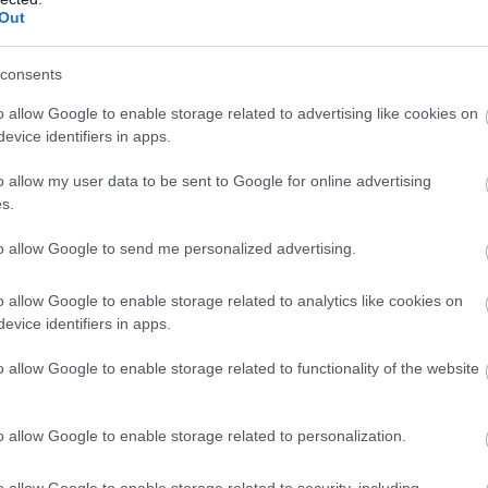
Out
consents
o allow Google to enable storage related to advertising like cookies on
evice identifiers in apps.
o allow my user data to be sent to Google for online advertising
s.
to allow Google to send me personalized advertising.
o allow Google to enable storage related to analytics like cookies on
evice identifiers in apps.
o allow Google to enable storage related to functionality of the website
e Huy Quan volt a legjelentősebb hollywoodi kalandfilmek gyere
o allow Google to enable storage related to personalization.
n nőtt fel. A „hagyományos kínai háztartásban” nevelkedett Quan
o allow Google to enable storage related to security, including