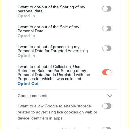
services and may gather and store information including but
not limited to your visit or usage behaviour. You may click to
I want to opt-out of the Sharing of my
KÖVETKEZŐ POSZT
personal data.
grant or deny consent to Google and its third-party tags to
Október 17-én a Telihold a Kosban és a
Opted In
use your data for below specified purposes in below Google
kardinális kereszt mindent megváltoztat –
consent section.
I want to opt-out of the Sale of my
Van, aminek mennie kell, miközben
Personal Data.
Opted In
továbblépünk
I want to opt-out of processing my
Personal Data for Targeted Advertising.
Opted In
I want to opt-out of Collection, Use,
További bejegyzések
Retention, Sale, and/or Sharing of my
Personal Data that Is Unrelated with the
Purposes for which it was collected.
Opted Out
Google consents
I want to allow Google to enable storage
related to advertising like cookies on web or
device identifiers in apps.