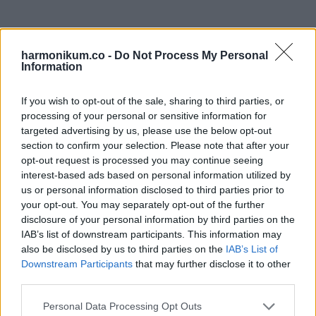
Oszd meg ezt a posztot:
harmonikum.co -
Do Not Process My Personal
Information
Whatsapp
Reddit
Share
If you wish to opt-out of the sale, sharing to third parties, or
via
processing of your personal or sensitive information for
targeted advertising by us, please use the below opt-out
Email
section to confirm your selection. Please note that after your
opt-out request is processed you may continue seeing
interest-based ads based on personal information utilized by
us or personal information disclosed to third parties prior to
ELŐZŐ POSZT
your opt-out. You may separately opt-out of the further
Hazaküldték az ügyeletről az egy éves
disclosure of your personal information by third parties on the
IAB’s list of downstream participants. This information may
gyermeket, másnap meghalt.
also be disclosed by us to third parties on the
IAB’s List of
Downstream Participants
that may further disclose it to other
third parties.
Please note that this website/app uses one or more Google
Personal Data Processing Opt Outs