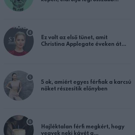
tulajdonságodat
Ez volt az első tünet, amit
Christina Applegate éveken át
félreértett, pedig a szklerózis
multiplex egyértelmű jele volt
5 ok, amiért egyes férfiak a karcsú
nőket részesítik előnyben
Hajléktalan férfi megkért, hogy
vegyek neki kávét a