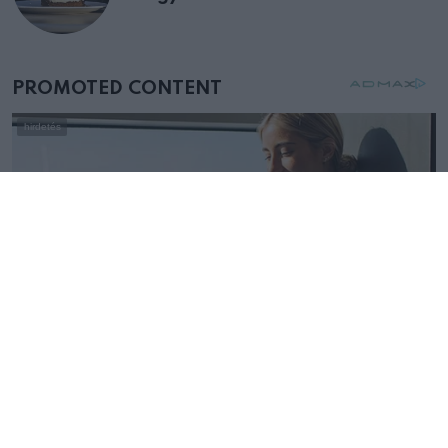
születésnapján – órákkal később
mellettem ült az első osztályon