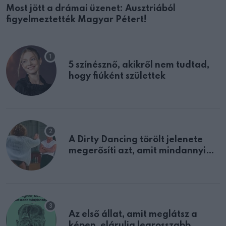
Most jött a drámai üzenet: Ausztriából
figyelmeztették Magyar Pétert!
5 színésznő, akikről nem tudtad,
hogy fiúként születtek
A Dirty Dancing törölt jelenete
megerősíti azt, amit mindannyian
sejtettünk
Az első állat, amit meglátsz a
képen, elárulja legrosszabb