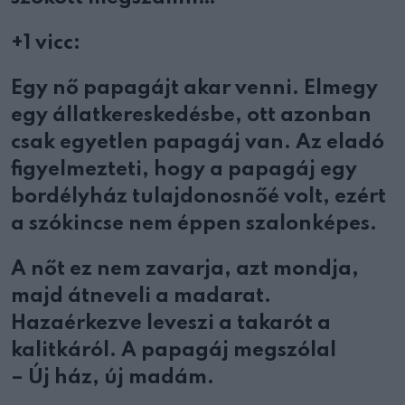
+1 vicc:
Egy nő papagájt akar venni. Elmegy
egy állatkereskedésbe, ott azonban
csak egyetlen papagáj van. Az eladó
figyelmezteti, hogy a papagáj egy
bordélyház tulajdonosnőé volt, ezért
a szókincse nem éppen szalonképes.
A nőt ez nem zavarja, azt mondja,
majd átneveli a madarat.
Hazaérkezve leveszi a takarót a
kalitkáról. A papagáj megszólal
– Új ház, új madám.