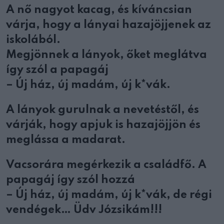
A nő nagyot kacag, és kíváncsian
várja, hogy a lányai hazajöjjenek az
iskolából.
Megjönnek a lányok, őket meglátva
így szól a papagáj
– Új ház, új madám, új k*vák.
A lányok gurulnak a nevetéstől, és
várják, hogy apjuk is hazajöjjön és
meglássa a madarat.
Vacsorára megérkezik a családfő. A
papagáj így szól hozzá
– Új ház, új madám, új k*vák, de régi
vendégek… Üdv Józsikám!!!