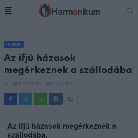
Skip
to
content
HUMOR
Az ifjú házasok
megérkeznek a szállodába
1 MINUTE READ
5247
VIEWS
Whatsapp
Reddit
Share
via
Email