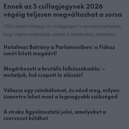
Ennek az 5 csillagjegynek 2026
végéig teljesen megváltozhat a sorsa
2026 utolsó hónapjai öt csillagjegyet is arra késztethetnek,
hogy végre meghozzák azokat a döntéseket, amelyeket
Hatalmas Botrány a Parlamentben: a Fidesz
ismét kitett magáért!
Megérkezett a brutális felhőszakadás: –
mutatjuk, hol csapott le először!
Válassz egy szimbólumot, és nézd meg, milyen
üzenetre lehet most a legnagyobb szükséged
A stroke figyelmeztető jelei, amelyeket a
szervezet küldhet