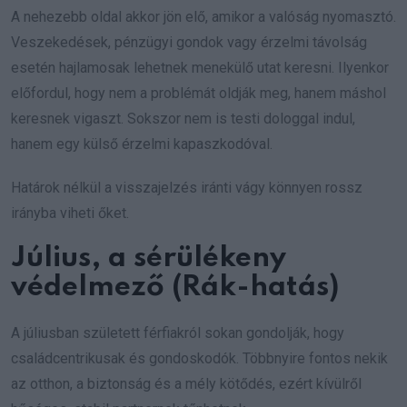
A nehezebb oldal akkor jön elő, amikor a valóság nyomasztó.
Veszekedések, pénzügyi gondok vagy érzelmi távolság
esetén hajlamosak lehetnek menekülő utat keresni. Ilyenkor
előfordul, hogy nem a problémát oldják meg, hanem máshol
keresnek vigaszt. Sokszor nem is testi dologgal indul,
hanem egy külső érzelmi kapaszkodóval.
Határok nélkül a visszajelzés iránti vágy könnyen rossz
irányba viheti őket.
Július, a sérülékeny
védelmező (Rák-hatás)
A júliusban született férfiakról sokan gondolják, hogy
családcentrikusak és gondoskodók. Többnyire fontos nekik
az otthon, a biztonság és a mély kötődés, ezért kívülről