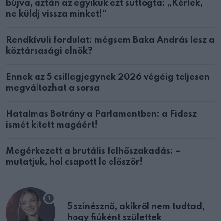
bújva, aztán az egyikük ezt suttogta: „Kérlek,
ne küldj vissza minket!”
Rendkívüli fordulat: mégsem Baka András lesz a
köztársasági elnök?
Ennek az 5 csillagjegynek 2026 végéig teljesen
megváltozhat a sorsa
Hatalmas Botrány a Parlamentben: a Fidesz
ismét kitett magáért!
Megérkezett a brutális felhőszakadás: –
mutatjuk, hol csapott le először!
5 színésznő, akikről nem tudtad,
hogy fiúként születtek