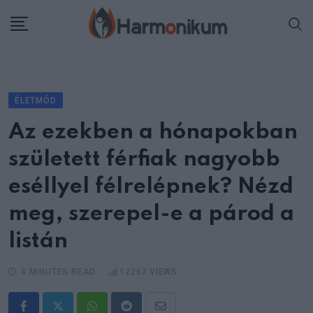
Skip
to
content
ÉLETMÓD
Az ezekben a hónapokban
született férfiak nagyobb
eséllyel félrelépnek? Nézd
meg, szerepel-e a párod a
listán
4 MINUTES READ
12267
VIEWS