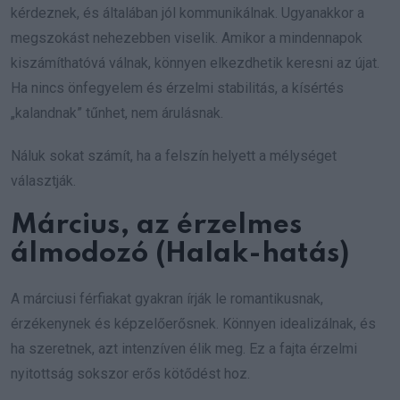
kérdeznek, és általában jól kommunikálnak. Ugyanakkor a
megszokást nehezebben viselik. Amikor a mindennapok
kiszámíthatóvá válnak, könnyen elkezdhetik keresni az újat.
Ha nincs önfegyelem és érzelmi stabilitás, a kísértés
„kalandnak” tűnhet, nem árulásnak.
Náluk sokat számít, ha a felszín helyett a mélységet
választják.
Március, az érzelmes
álmodozó (Halak-hatás)
A márciusi férfiakat gyakran írják le romantikusnak,
érzékenynek és képzelőerősnek. Könnyen idealizálnak, és
ha szeretnek, azt intenzíven élik meg. Ez a fajta érzelmi
nyitottság sokszor erős kötődést hoz.