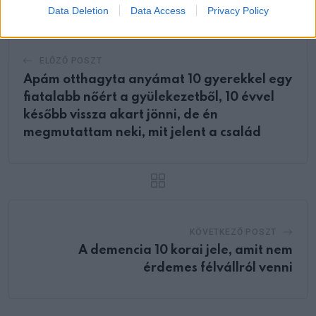
Data Deletion
Data Access
Privacy Policy
ELŐZŐ POSZT
Apám otthagyta anyámat 10 gyerekkel egy
fiatalabb nőért a gyülekezetből, 10 évvel
később vissza akart jönni, de én
megmutattam neki, mit jelent a család
KÖVETKEZŐ POSZT
A demencia 10 korai jele, amit nem
érdemes félvállról venni