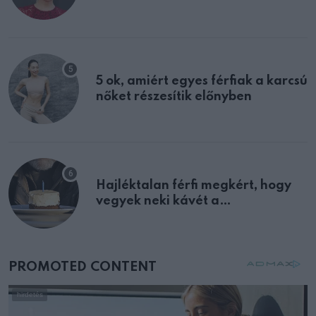
félreértett, pedig a szklerózis
multiplex egyértelmű jele volt
5 ok, amiért egyes férfiak a karcsú
nőket részesítik előnyben
Hajléktalan férfi megkért, hogy
vegyek neki kávét a
születésnapján – órákkal később
mellettem ült az első osztályon