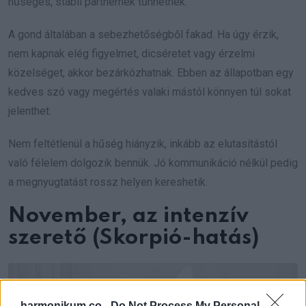
hűséges, stabil partnernek tűnhetnek.
A gond általában a sebezhetőségből fakad. Ha úgy érzik,
nem kapnak elég figyelmet, dicséretet vagy érzelmi
közelséget, akkor bezárkózhatnak. Ebben az állapotban egy
kedves szó vagy megértés valaki mástól könnyen túl sokat
jelenthet.
Nem feltétlenül a hűség hiányzik, inkább az elutasítástól
való félelem dolgozik bennük. Jó kommunikáció nélkül pedig
a megnyugtatást rossz helyen kereshetik.
November, az intenzív
szerető (Skorpió-hatás)
harmonikum.co -
Do Not Process My Personal