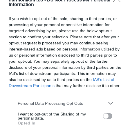
Information
If you wish to opt-out of the sale, sharing to third parties, or
processing of your personal or sensitive information for
targeted advertising by us, please use the below opt-out
section to confirm your selection. Please note that after your
opt-out request is processed you may continue seeing
interest-based ads based on personal information utilized by
us or personal information disclosed to third parties prior to
your opt-out. You may separately opt-out of the further
disclosure of your personal information by third parties on the
A novemberi férfiakat gyakran jellemzik szenvedélyesnek
IAB’s list of downstream participants. This information may
also be disclosed by us to third parties on the
IAB’s List of
és erős kisugárzásúnak. Ha elköteleződnek, mélyen
Downstream Participants
that may further disclose it to other
kötődnek, és sokszor védik azt, ami fontos nekik. Ez a fajta
third parties.
intenzitás egyszerre lehet vonzó és nehéz.
Please note that this website/app uses one or more Google
Personal Data Processing Opt Outs
services and may gather and store information including but
A Skorpióhoz társított energia a vágyhoz és a titkokhoz is
not limited to your visit or usage behaviour. You may click to
I want to opt-out of the Sharing of my
personal data.
kapcsolódik. Ha valaki éretlenül kezeli ezt, akkor
grant or deny consent to Google and its third-party tags to
Opted In
use your data for below specified purposes in below Google
megjelenhet a határok feszegetése, a rejtőzködés, vagy az