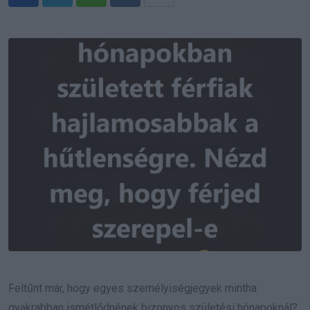
Whatsapp
Reddit
Share
via
Email
Feltűnt már, hogy egyes személyiségjegyek mintha
gyakrabban ismétlődnének bizonyos születési hónapoknál?