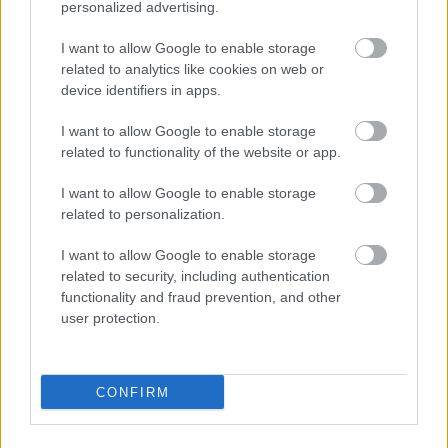
personalized advertising.
A hűség nem a csillagokban dől el. Önfegyelemből,
kommunikációból és önismeretből épül.
I want to allow Google to enable storage
related to analytics like cookies on web or
device identifiers in apps.
Ha a párod a fenti hónapok egyikében született, nem kell
pánikba esni. Inkább figyeld ezeket: őszintén beszél, vállalja
I want to allow Google to enable storage
az érzéseit, és a kapcsolatot választja az izgalom helyett?
related to functionality of the website or app.
I want to allow Google to enable storage
Végül is a személyiségre hatással lehet sok minden, de a
related to personalization.
viselkedést a jellem dönti el.
I want to allow Google to enable storage
related to security, including authentication
functionality and fraud prevention, and other
user protection.
Oszd meg ezt a posztot:
Whatsapp
Reddit
Share
CONFIRM
via
Email