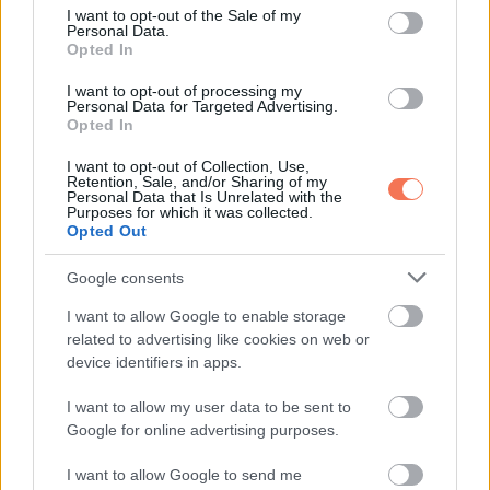
consent section.
I want to opt-out of the Sale of my
a késztetés, hogy folyton visszaigazolást kapjon. Ilyenkor a
Personal Data.
Opted In
pillanatnyi vágy könnyen felülírhatja a józan döntést.
I want to opt-out of processing my
Ugyanakkor amikor valaki tudatosabbá válik, a novemberi
Personal Data for Targeted Advertising.
Opted In
típusok nagyon hűséges partnerek lehetnek, mert pontosan
érzik a bizalom megsértésének súlyát.
I want to opt-out of Collection, Use,
Retention, Sale, and/or Sharing of my
Personal Data that Is Unrelated with the
Purposes for which it was collected.
A lényeg, spirituális
Opted Out
szemmel
Google consents
A születési hónaphoz kötött „energia” legfeljebb hajlamokat
I want to allow Google to enable storage
related to advertising like cookies on web or
mutat, például nyugtalanságot, érzékenységet vagy erős
device identifiers in apps.
vágyakat. Ettől még nem irányítja az ember sorsát.
I want to allow my user data to be sent to
Éretlen ember bármelyik hónapban félreléphet.
Google for online advertising purposes.
Érett ember bármelyik hónapban hűséges maradhat.
I want to allow Google to send me