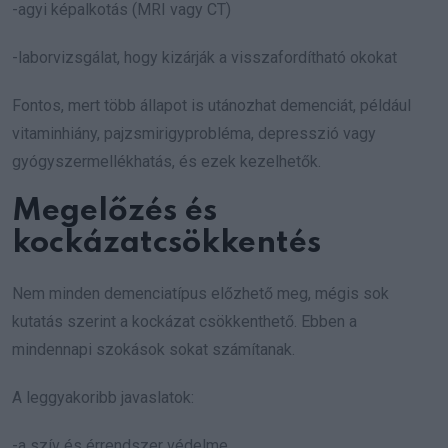
-agyi képalkotás (MRI vagy CT)
-laborvizsgálat, hogy kizárják a visszafordítható okokat
Fontos, mert több állapot is utánozhat demenciát, például
vitaminhiány, pajzsmirigyprobléma, depresszió vagy
gyógyszermellékhatás, és ezek kezelhetők.
Megelőzés és
kockázatcsökkentés
Nem minden demenciatípus előzhető meg, mégis sok
kutatás szerint a kockázat csökkenthető. Ebben a
mindennapi szokások sokat számítanak.
A leggyakoribb javaslatok:
-a szív és érrendszer védelme