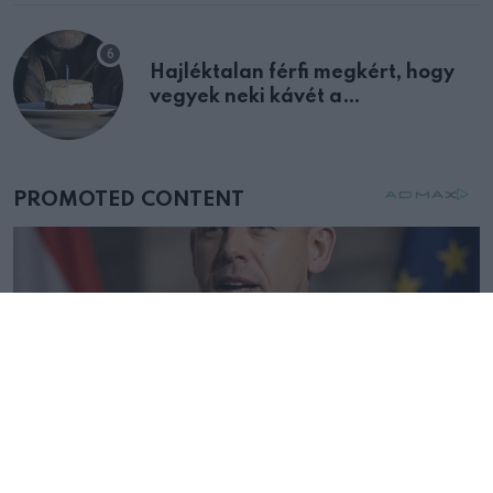
Hajléktalan férfi megkért, hogy
vegyek neki kávét a
születésnapján – órákkal később
mellettem ült az első osztályon