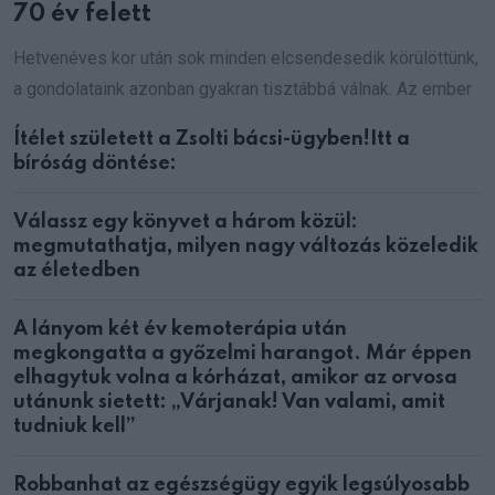
70 év felett
Hetvenéves kor után sok minden elcsendesedik körülöttünk,
a gondolataink azonban gyakran tisztábbá válnak. Az ember
Ítélet született a Zsolti bácsi-ügyben!Itt a
bíróság döntése:
Válassz egy könyvet a három közül:
megmutathatja, milyen nagy változás közeledik
az életedben
A lányom két év kemoterápia után
megkongatta a győzelmi harangot. Már éppen
elhagytuk volna a kórházat, amikor az orvosa
utánunk sietett: „Várjanak! Van valami, amit
tudniuk kell”
Robbanhat az egészségügy egyik legsúlyosabb