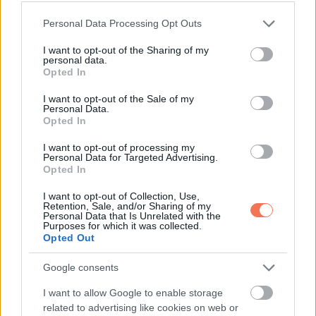
10. Hangulati vagy
Please note that this website/app uses one or more Google
személyiségbeli változások
Personal Data Processing Opt Outs
services and may gather and store information including but
not limited to your visit or usage behaviour. You may click to
I want to opt-out of the Sharing of my
personal data.
A demencia nem csak az emlékezetet érinti. A viselkedés
grant or deny consent to Google and its third-party tags to
Opted In
use your data for below specified purposes in below Google
és a hangulat is megváltozhat, néha meglepően gyorsan.
consent section.
I want to opt-out of the Sale of my
Personal Data.
Jelek lehetnek:
Opted In
I want to opt-out of processing my
-erősebb szorongás, ingerlékenység
Personal Data for Targeted Advertising.
Opted In
-lehangoltság
I want to opt-out of Collection, Use,
Retention, Sale, and/or Sharing of my
Personal Data that Is Unrelated with the
-fokozott gyanakvás, félelem
Purposes for which it was collected.
Opted Out
-közöny, motivációvesztés
Google consents
Az érzelmi szabályozásért felelős agyi kapcsolatok
I want to allow Google to enable storage
változása miatt hangulatingadozás is kialakulhat.
related to advertising like cookies on web or