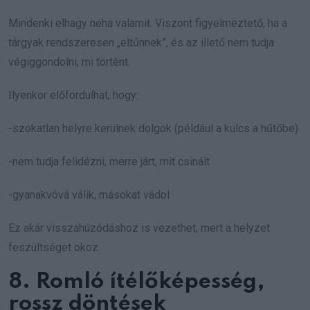
Mindenki elhagy néha valamit. Viszont figyelmeztető, ha a
tárgyak rendszeresen „eltűnnek”, és az illető nem tudja
végiggondolni, mi történt.
Ilyenkor előfordulhat, hogy:
-szokatlan helyre kerülnek dolgok (például a kulcs a hűtőbe)
-nem tudja felidézni, merre járt, mit csinált
-gyanakvóvá válik, másokat vádol
Ez akár visszahúzódáshoz is vezethet, mert a helyzet
feszültséget okoz.
8. Romló ítélőképesség,
rossz döntések