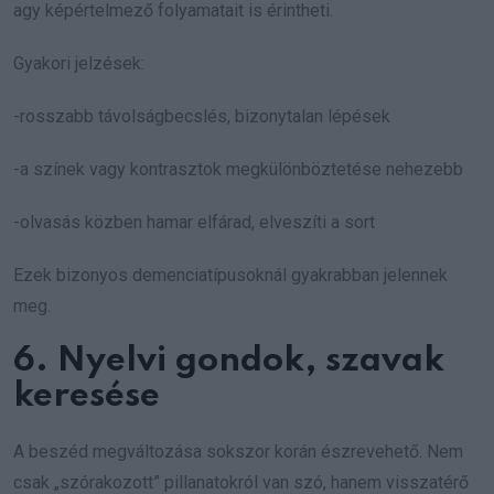
agy képértelmező folyamatait is érintheti.
Gyakori jelzések:
-rosszabb távolságbecslés, bizonytalan lépések
-a színek vagy kontrasztok megkülönböztetése nehezebb
-olvasás közben hamar elfárad, elveszíti a sort
Ezek bizonyos demenciatípusoknál gyakrabban jelennek
meg.
6. Nyelvi gondok, szavak
keresése
A beszéd megváltozása sokszor korán észrevehető. Nem
csak „szórakozott” pillanatokról van szó, hanem visszatérő