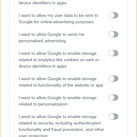
device identifiers in apps.
Mi történik a háttérben?
I want to allow my user data to be sent to
Google for online advertising purposes.
A demencia lényege az idegrendszer fokozatos
I want to allow Google to send me
károsodása. Alzheimer-kór esetén például kóros fehérje-
personalized advertising.
lerakódások jelennek meg az agyban, és ez rontja az
idegsejtek közti kommunikációt.
I want to allow Google to enable storage
related to analytics like cookies on web or
device identifiers in apps.
Idővel ez gyakran együtt jár:
I want to allow Google to enable storage
-a kapcsolatok (szinapszisok) gyengülésével
related to functionality of the website or app.
-agyi sorvadással
I want to allow Google to enable storage
related to personalization.
-egyre kifejezettebb gondolkodási zavarral
I want to allow Google to enable storage
related to security, including authentication
A kezdeti tünetek sokszor enyhék, mégis lassan erősödnek.
functionality and fraud prevention, and other
user protection.