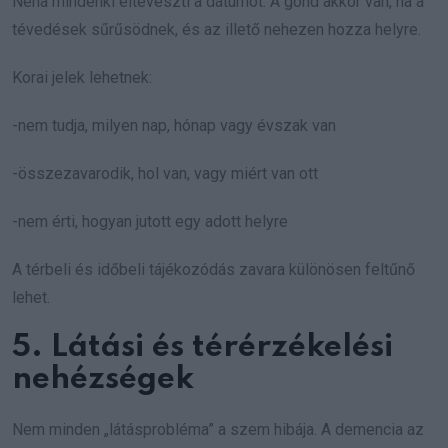
Néha mindenki eltéveszti a dátumot. A gond akkor van, ha a
tévedések sűrűsödnek, és az illető nehezen hozza helyre.
Korai jelek lehetnek:
-nem tudja, milyen nap, hónap vagy évszak van
-összezavarodik, hol van, vagy miért van ott
-nem érti, hogyan jutott egy adott helyre
A térbeli és időbeli tájékozódás zavara különösen feltűnő
lehet.
5. Látási és térérzékelési
nehézségek
Nem minden „látásprobléma” a szem hibája. A demencia az