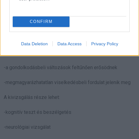
Mikor érdemes orvoshoz
fordulni?
CONFIRM
Kérj kivizsgálást, ha a tünetek tartósak, ismétlődnek, és
romló tendenciát mutatnak, különösen akkor, ha:
Data Deletion
Data Access
Privacy Policy
-a feledékenység akadályozza a napi teendőket
-a gondolkodásbeli változások feltűnően erősödnek
-megmagyarázhatatlan viselkedésbeli fordulat jelenik meg
A kivizsgálás része lehet:
-kognitív teszt és beszélgetés
-neurológiai vizsgálat