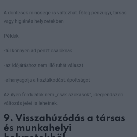
A döntések minősége is változhat, főleg pénzügyi, társas
vagy higiénés helyzetekben.
Példák:
-túl könnyen ad pénzt csalóknak
-az időjáráshoz nem illő ruhát választ
-elhanyagolja a tisztálkodást, ápoltságot
Az ilyen fordulatok nem „csak szokások”, idegrendszeri
változás jelei is lehetnek.
9. Visszahúzódás a társas
és munkahelyi