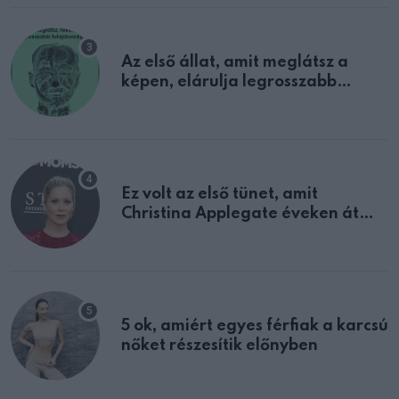
Az első állat, amit meglátsz a
képen, elárulja legrosszabb
tulajdonságodat
Ez volt az első tünet, amit
Christina Applegate éveken át
félreértett, pedig a szklerózis
multiplex egyértelmű jele volt
5 ok, amiért egyes férfiak a karcsú
nőket részesítik előnyben