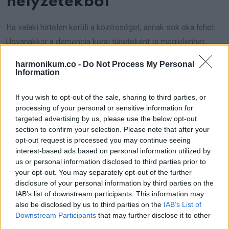
helyzetekből
Ha valaki hirtelen kerüli a közösséget, annak sok oka lehet.
Ugyanakkor a demencia korai tüneteként is megjelenhet,
mert a beszélgetések és a feladatok több energiát
harmonikum.co -
Do Not Process My Personal
igényelnek.
Information
Gyakori formák:
If you wish to opt-out of the sale, sharing to third parties, or
processing of your personal or sensitive information for
targeted advertising by us, please use the below opt-out
-nem kapcsolódik be a beszélgetésekbe
section to confirm your selection. Please note that after your
opt-out request is processed you may continue seeing
-abbahagyja a hobbit, amit korábban szeretett
interest-based ads based on personal information utilized by
us or personal information disclosed to third parties prior to
-kimarad családi vagy munkahelyi eseményekből
your opt-out. You may separately opt-out of the further
disclosure of your personal information by third parties on the
Sokszor a zavarodottság, a szégyenérzet vagy a gyors
IAB’s list of downstream participants. This information may
also be disclosed by us to third parties on the
IAB’s List of
kifáradás áll a háttérben.
Downstream Participants
that may further disclose it to other
third parties.