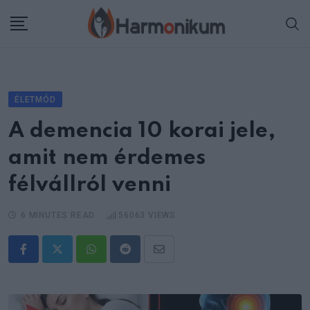
Skip
to
content
ÉLETMÓD
A demencia 10 korai jele,
amit nem érdemes
félvállról venni
6 MINUTES READ
56063
VIEWS
Whatsapp
Reddit
Share
via
Email