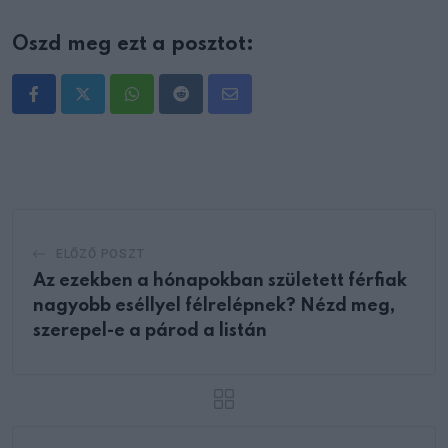
Oszd meg ezt a posztot:
Whatsapp
Reddit
Share
via
Email
ELŐZŐ POSZT
Az ezekben a hónapokban született férfiak
nagyobb eséllyel félrelépnek? Nézd meg,
szerepel-e a párod a listán