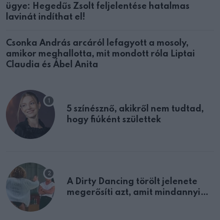
ügye: Hegedűs Zsolt feljelentése hatalmas
lavinát indíthat el!
Csonka András arcáról lefagyott a mosoly,
amikor meghallotta, mit mondott róla Liptai
Claudia és Ábel Anita
5 színésznő, akikről nem tudtad,
hogy fiúként születtek
A Dirty Dancing törölt jelenete
megerősíti azt, amit mindannyian
sejtettünk