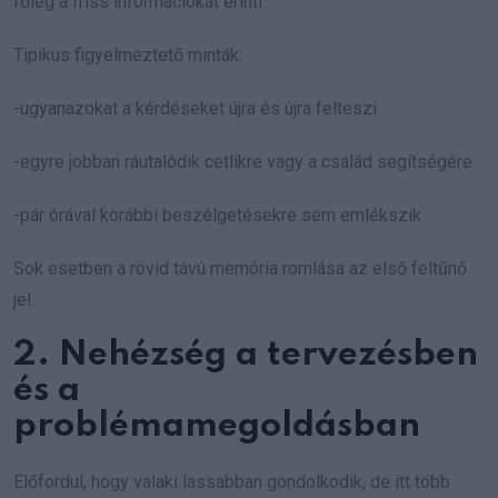
főleg a friss információkat érinti.
Tipikus figyelmeztető minták:
-ugyanazokat a kérdéseket újra és újra felteszi
-egyre jobban ráutalódik cetlikre vagy a család segítségére
-pár órával korábbi beszélgetésekre sem emlékszik
Sok esetben a rövid távú memória romlása az első feltűnő
jel.
2. Nehézség a tervezésben
és a
problémamegoldásban
Előfordul, hogy valaki lassabban gondolkodik, de itt több