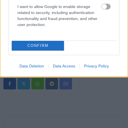
A végén ez az egész nem arról szól, hogy bárkit dobozba
I want to allow Google to enable storage
tegyünk. Inkább egy finom indító beszélgetésekhez.
related to security, including authentication
Egyetlen íz elég lehet ahhoz, hogy előjöjjön egy emlék, egy
functionality and fraud prevention, and other
user protection.
érzés, vagy egy jó történet. Néha a legkisebb kérdés segít
abban, hogy jobban lássuk egymást, és egy kicsit jobban
értsük önmagunkat is.
CONFIRM
Data Deletion
Data Access
Privacy Policy
Oszd meg ezt a posztot:
Whatsapp
Reddit
Share
via
Email