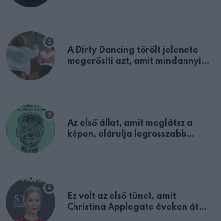
A Dirty Dancing törölt jelenete
megerősíti azt, amit mindannyian
sejtettünk
Az első állat, amit meglátsz a
képen, elárulja legrosszabb
tulajdonságodat
Ez volt az első tünet, amit
Christina Applegate éveken át
félreértett, pedig a szklerózis