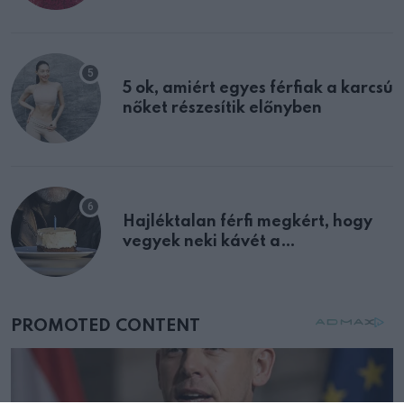
multiplex egyértelmű jele volt
5 ok, amiért egyes férfiak a karcsú
nőket részesítik előnyben
Hajléktalan férfi megkért, hogy
vegyek neki kávét a
születésnapján – órákkal később
mellettem ült az első osztályon