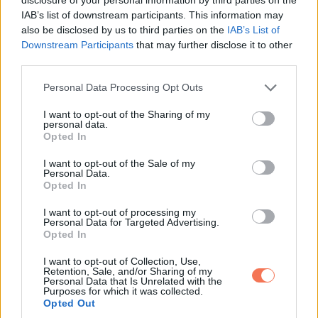
Vörösáfonya
IAB’s list of downstream participants. This information may
also be disclosed by us to third parties on the
IAB’s List of
Downstream Participants
that may further disclose it to other
A vörösáfonya határozott íz, van benne csavar. Ha ezt
third parties.
választottad, valószínűleg őszinte és bátor vagy. Nem zavar,
Please note that this website/app uses one or more Google
Personal Data Processing Opt Outs
ha valami összetettebb, sőt, érdekel. Sok vörösáfonyás
services and may gather and store information including but
ember érzelmileg tudatos, és akkor is kiáll magáért, ha
not limited to your visit or usage behaviour. You may click to
I want to opt-out of the Sharing of my
personal data.
grant or deny consent to Google and its third-party tags to
ezzel kilóg. A karakteredben van egy kellemes élesség, ami
Opted In
use your data for below specified purposes in below Google
emlékezetes.
consent section.
I want to opt-out of the Sale of my
Personal Data.
Juharszirup
Opted In
I want to opt-out of processing my
Personal Data for Targeted Advertising.
A juharszirup a türelemhez és a természetességhez
Opted In
kapcsolódik. Ha ezt érzed magadhoz közel, valószínűleg
I want to opt-out of Collection, Use,
szereted, ha a dolgok időt kapnak. Értékeled a tartós
Retention, Sale, and/or Sharing of my
Personal Data that Is Unrelated with the
kapcsolatokat és a lassabb, nyugodt pillanatokat. Őszinte,
Purposes for which it was collected.
kiszámítható, érzelmileg stabil benyomást keltesz.
Opted Out