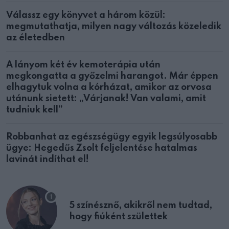
Válassz egy könyvet a három közül:
megmutathatja, milyen nagy változás közeledik
az életedben
A lányom két év kemoterápia után
megkongatta a győzelmi harangot. Már éppen
elhagytuk volna a kórházat, amikor az orvosa
utánunk sietett: „Várjanak! Van valami, amit
tudniuk kell”
Robbanhat az egészségügy egyik legsúlyosabb
ügye: Hegedűs Zsolt feljelentése hatalmas
lavinát indíthat el!
5 színésznő, akikről nem tudtad,
hogy fiúként születtek