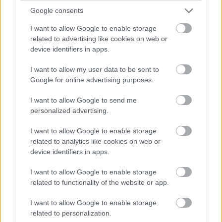
Google consents
Csillagánizs
I want to allow Google to enable storage
related to advertising like cookies on web or
A csillagánizsot gyakran az választja, aki kíváncsi és kreatív.
device identifiers in apps.
Szereted, ha egy téma mélyebb, nem állsz meg a felszínnél.
Nem mindig követed a többséget, jobban vonz az eredeti út.
I want to allow my user data to be sent to
Google for online advertising purposes.
Gondolkodó típus vagy, aki szívesen játszik ötletekkel és új
nézőpontokkal.
I want to allow Google to send me
personalized advertising.
Cédrusfa
I want to allow Google to enable storage
related to analytics like cookies on web or
A cédrusfa erőt és védelmet sugall. Ha erre esett a
device identifiers in apps.
választásod, sokszor nyugodt maradsz nyomás alatt is.
I want to allow Google to enable storage
Biztonságot adsz másoknak, mert stabilan állsz a lábadon. A
related to functionality of the website or app.
jelenléted csendes tekintélyt hoz, és könnyű melletted
megpihenni.
I want to allow Google to enable storage
related to personalization.