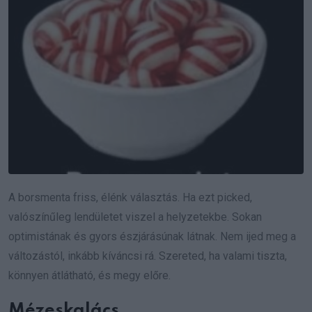
A borsmenta friss, élénk választás. Ha ezt picked,
valószínűleg lendületet viszel a helyzetekbe. Sokan
optimistának és gyors észjárásúnak látnak. Nem ijed meg a
változástól, inkább kíváncsi rá. Szereted, ha valami tiszta,
könnyen átlátható, és megy előre.
Mézeskalács