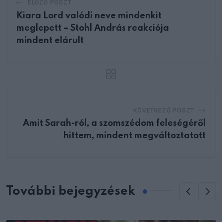
ELŐZŐ POSZT
Kiara Lord valódi neve mindenkit
meglepett – Stohl András reakciója
mindent elárult
KÖVETKEZŐ POSZT
Amit Sarah-ról, a szomszédom feleségéről
hittem, mindent megváltoztatott
További bejegyzések