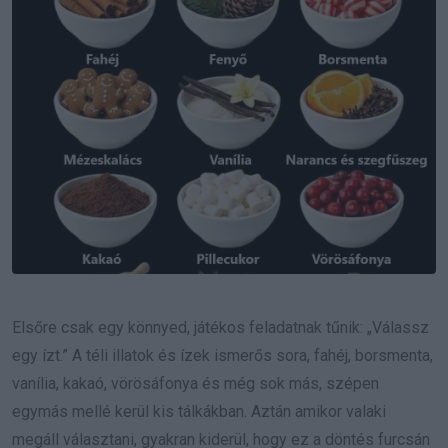
Elsőre csak egy könnyed, játékos feladatnak tűnik: „Válassz
egy ízt.” A téli illatok és ízek ismerős sora, fahéj, borsmenta,
vanília, kakaó, vörösáfonya és még sok más, szépen
egymás mellé kerül kis tálkákban. Aztán amikor valaki
megáll választani, gyakran kiderül, hogy ez a döntés furcsán