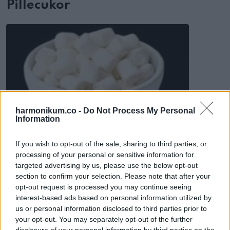
Pillecukor
harmonikum.co -
Do Not Process My Personal
Information
If you wish to opt-out of the sale, sharing to third parties, or
processing of your personal or sensitive information for
A pillecukor könnyed és puha, pont mint az a hangulat, amit
targeted advertising by us, please use the below opt-out
keresel. Nyitott szívű lehetsz, aki vágyik a közelségre és a
section to confirm your selection. Please note that after your
melegségre. Gyakran játékos vagy nosztalgikus, és hamar
opt-out request is processed you may continue seeing
interest-based ads based on personal information utilized by
oldod a feszültséget. Mások melletted könnyebben
us or personal information disclosed to third parties prior to
ellazulnak, mert elfogadónak éreznek.
your opt-out. You may separately opt-out of the further
disclosure of your personal information by third parties on the