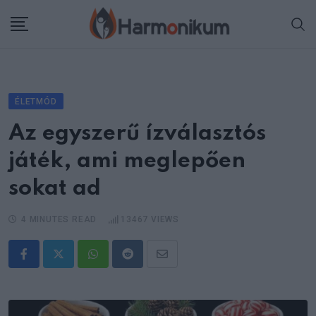
Skip
to
content
ÉLETMÓD
Az egyszerű ízválasztós
játék, ami meglepően
sokat ad
4 MINUTES READ
13467
VIEWS
Whatsapp
Reddit
Share
via
Email