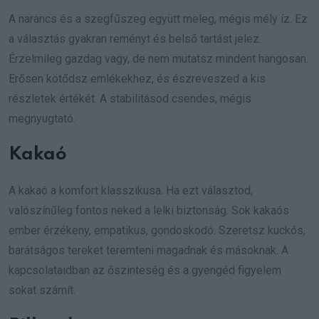
A narancs és a szegfűszeg együtt meleg, mégis mély íz. Ez
a választás gyakran reményt és belső tartást jelez.
Érzelmileg gazdag vagy, de nem mutatsz mindent hangosan.
Erősen kötődsz emlékekhez, és észreveszed a kis
részletek értékét. A stabilitásod csendes, mégis
megnyugtató.
Kakaó
A kakaó a komfort klasszikusa. Ha ezt választod,
valószínűleg fontos neked a lelki biztonság. Sok kakaós
ember érzékeny, empatikus, gondoskodó. Szeretsz kuckós,
barátságos tereket teremteni magadnak és másoknak. A
kapcsolataidban az őszinteség és a gyengéd figyelem
sokat számít.