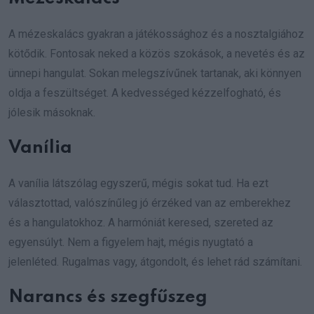
A mézeskalács gyakran a játékossághoz és a nosztalgiához
kötődik. Fontosak neked a közös szokások, a nevetés és az
ünnepi hangulat. Sokan melegszívűnek tartanak, aki könnyen
oldja a feszültséget. A kedvességed kézzelfogható, és
jólesik másoknak.
Vanília
A vanília látszólag egyszerű, mégis sokat tud. Ha ezt
választottad, valószínűleg jó érzéked van az emberekhez
és a hangulatokhoz. A harmóniát keresed, szereted az
egyensúlyt. Nem a figyelem hajt, mégis nyugtató a
jelenléted. Rugalmas vagy, átgondolt, és lehet rád számítani.
Narancs és szegfűszeg