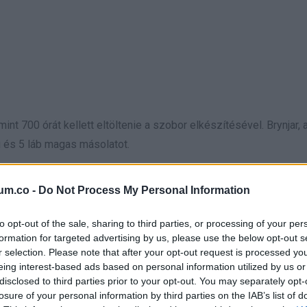
int 700 órát kellett eltöltenie a szobor elkészítésével. Brynjar, 
 és 5 láb magas másolatot.
ai bemutatót tartott a Tennessee állambeli Pigeon Forge-ban talá
um.co -
Do Not Process My Personal Information
amikor 5 éves korában órákig játszott a legókkal. „Néha utasítás
dta.
to opt-out of the sale, sharing to third parties, or processing of your per
formation for targeted advertising by us, please use the below opt-out s
r selection. Please note that after your opt-out request is processed y
eing interest-based ads based on personal information utilized by us or
disclosed to third parties prior to your opt-out. You may separately opt-
losure of your personal information by third parties on the IAB’s list of