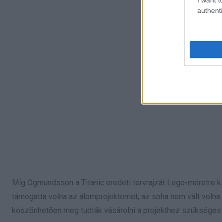
authenti
Míg Ogmundsson a Titanic eredeti tervrajzát Lego-méretre ki
támogatta volna az álomprojektemet, az soha nem vált volna
köszönhetően meg tudták vásárolni a projekthez szükséges 