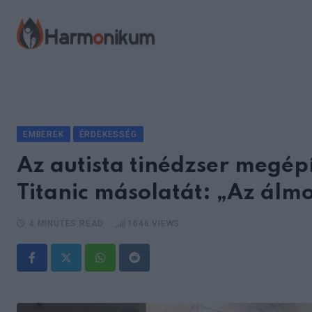
Skip
to
content
EMBEREK
ÉRDEKESSÉG
Az autista tinédzser megép
Titanic másolatát: „Az álm
4 MINUTES READ
1046
VIEWS
Whatsapp
Reddit