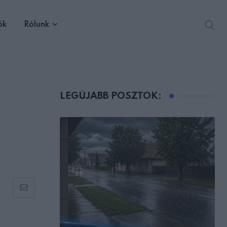
ók
Rólunk
LEGÚJABB POSZTOK:
Share
via
Email