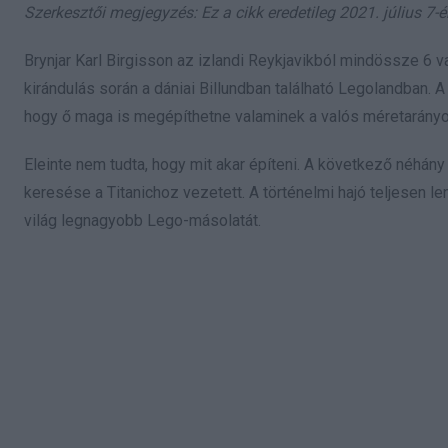
Szerkesztői megjegyzés: Ez a cikk eredetileg 2021. július 7-é
Brynjar Karl Birgisson az izlandi Reykjavikból mindössze 6 v
kirándulás során a dániai Billundban található Legolandban. A
hogy ő maga is megépíthetne valaminek a valós méretarányo
Eleinte nem tudta, hogy mit akar építeni. A következő néhány 
keresése a Titanichoz vezetett. A történelmi hajó teljesen l
világ legnagyobb Lego-másolatát.