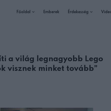
Főoldal
Emberek
Érdekesség
Vide
íti a világ legnagyobb Lego
ok visznek minket tovább”