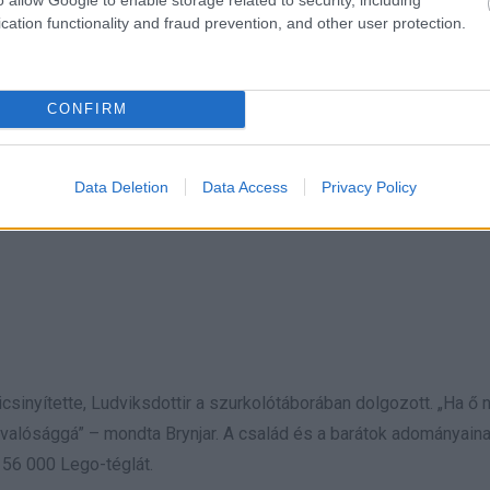
cation functionality and fraud prevention, and other user protection.
CONFIRM
Data Deletion
Data Access
Privacy Policy
csinyítette, Ludviksdottir a szurkolótáborában dolgozott. „Ha ő
 valósággá” – mondta Brynjar. A család és a barátok adományain
56 000 Lego-téglát.