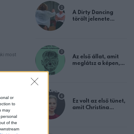
A Dirty Dancing
törölt jelenete
megerősíti azt, amit
mindannyian
sejtettünk
aki most
Az első állat, amit
meglátsz a képen,
elárulja legrosszabb
tulajdonságodat
lható
ok alapján
sonal or
Ez volt az első tünet,
ection to
amit Christina
ou may
Applegate éveken
 personal
át félreértett, pedig
out of the
a szklerózis
 downstream
multiplex