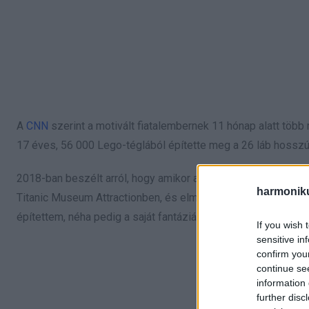
A
CNN
szerint a motivált fiatalembernek 11 hónap alatt több m
17 éves, 56 000 Lego-téglából építette meg a 26 láb hosszú
2018-ban beszélt arról, hogy amikor a Titanic-szobra amerik
harmonik
Titanic Museum Attractionben, és elmondta, hogy emlékszik, 
építettem, néha pedig a saját fantáziámat használtam” – mon
If you wish 
sensitive in
confirm you
continue se
information 
further disc