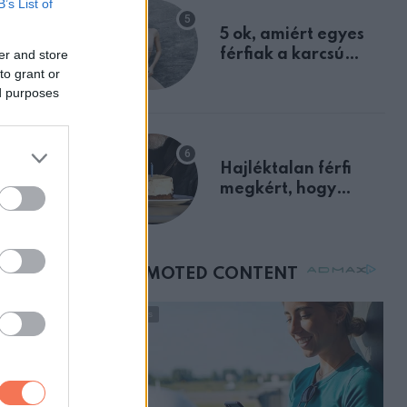
B’s List of
egyértelmű jele volt
5 ok, amiért egyes
férfiak a karcsú
er and store
to grant or
nőket részesítik
ed purposes
előnyben
Hajléktalan férfi
megkért, hogy
vegyek neki kávét a
születésnapján –
órákkal később
mellettem ült az első
osztályon
sodálatos
ettem, már