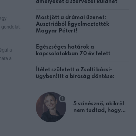
amelyeket a szervezet küldhet
Most jött a drámai üzenet:
 egy
Ausztriából figyelmeztették
 gondolat,
Magyar Pétert!
Egészséges határok a
égül a
kapcsolatokban 70 év felett
mára a
Ítélet született a Zsolti bácsi-
ügyben!Itt a bíróság döntése:
5 színésznő, akikről
nem tudtad, hogy
fiúként születtek