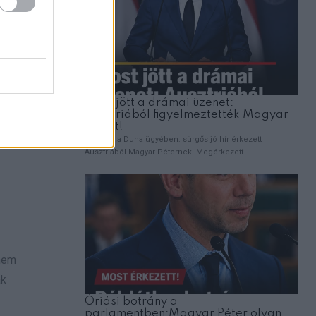
 nem
ak