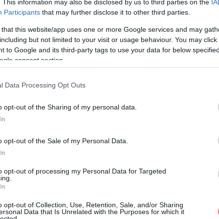
. This information may also be disclosed by us to third parties on the
IA
Participants
that may further disclose it to other third parties.
 that this website/app uses one or more Google services and may gath
including but not limited to your visit or usage behaviour. You may click 
 to Google and its third-party tags to use your data for below specifi
ogle consent section.
l Data Processing Opt Outs
o opt-out of the Sharing of my personal data.
In
o opt-out of the Sale of my Personal Data.
In
zör láttam a híres házak és repülőgépek, helyszínek és hajók c
 azon, hogy elkészítem a saját Lego-modellemet. Mire 10 éves l
to opt-out of processing my Personal Data for Targeted
ing.
o modelljét Lego ember méretűre” – magyarázta Brynjar.
In
o opt-out of Collection, Use, Retention, Sale, and/or Sharing
ersonal Data that Is Unrelated with the Purposes for which it
lected.