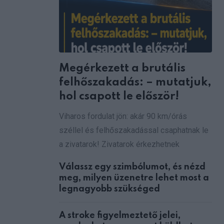
Megérkezett a brutális
felhőszakadás: – mutatjuk,
hol csapott le először!
Viharos fordulat jön: akár 90 km/órás
széllel és felhőszakadással csaphatnak le
a zivatarok! Zivatarok érkezhetnek
Válassz egy szimbólumot, és nézd
meg, milyen üzenetre lehet most a
legnagyobb szükséged
A stroke figyelmeztető jelei,