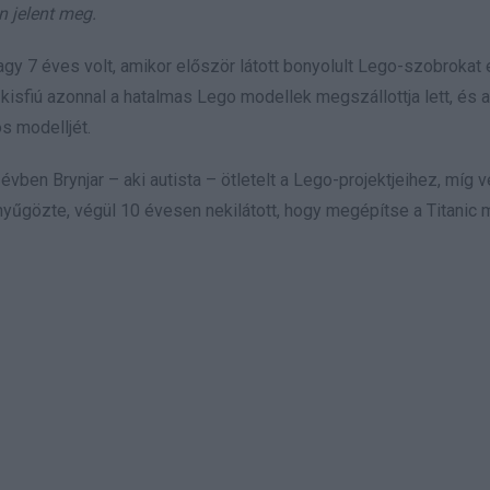
n jelent meg.
agy 7 éves volt, amikor először látott bonyolult Lego-szobrokat
 kisfiú azonnal a hatalmas Lego modellek megszállottja lett, és a
s modelljét.
évben Brynjar – aki autista – ötletelt a Lego-projektjeihez, míg v
enyűgözte, végül 10 évesen nekilátott, hogy megépítse a Titanic 