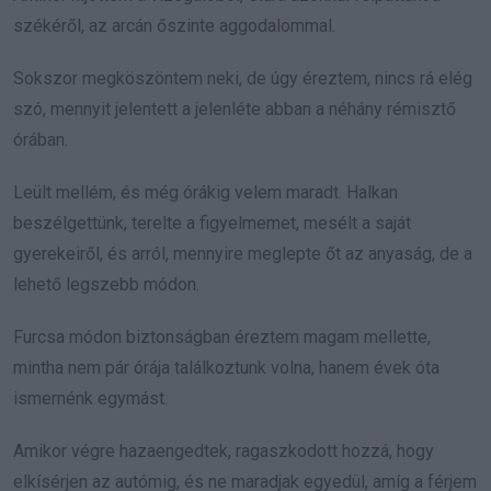
székéről, az arcán őszinte aggodalommal.
Sokszor megköszöntem neki, de úgy éreztem, nincs rá elég
szó, mennyit jelentett a jelenléte abban a néhány rémisztő
órában.
Leült mellém, és még órákig velem maradt. Halkan
beszélgettünk, terelte a figyelmemet, mesélt a saját
gyerekeiről, és arról, mennyire meglepte őt az anyaság, de a
lehető legszebb módon.
Furcsa módon biztonságban éreztem magam mellette,
mintha nem pár órája találkoztunk volna, hanem évek óta
ismernénk egymást.
Amikor végre hazaengedtek, ragaszkodott hozzá, hogy
elkísérjen az autómig, és ne maradjak egyedül, amíg a férjem