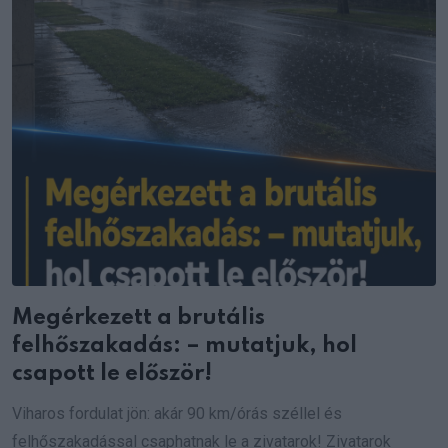
Megérkezett a brutális
felhőszakadás: – mutatjuk, hol
csapott le először!
Viharos fordulat jön: akár 90 km/órás széllel és
felhőszakadással csaphatnak le a zivatarok! Zivatarok