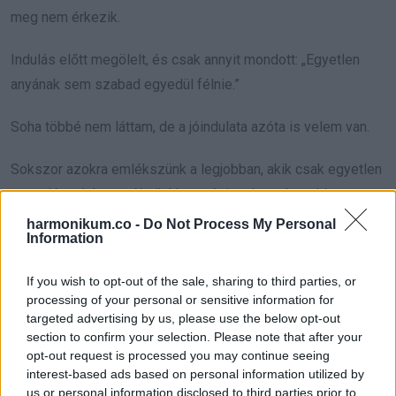
meg nem érkezik.
Indulás előtt megölelt, és csak annyit mondott: „Egyetlen
anyának sem szabad egyedül félnie.”
Soha többé nem láttam, de a jóindulata azóta is velem van.
Sokszor azokra emlékszünk a legjobban, akik csak egyetlen
napra lépnek be az életünkbe, mégis a legnehezebb
pillanatainkban tartanak meg. Clara számomra annak a
harmonikum.co -
Do Not Process My Personal
Information
bizonyítéka, hogy a kedvesség még létezik, és sokszor
onnan érkezik, ahonnan a legkevésbé várnánk.
If you wish to opt-out of the sale, sharing to third parties, or
processing of your personal or sensitive information for
targeted advertising by us, please use the below opt-out
section to confirm your selection. Please note that after your
Oszd meg ezt a posztot:
opt-out request is processed you may continue seeing
interest-based ads based on personal information utilized by
us or personal information disclosed to third parties prior to