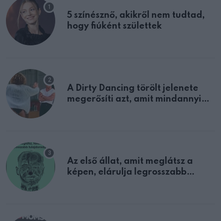
5 színésznő, akikről nem tudtad,
hogy fiúként születtek
A Dirty Dancing törölt jelenete
megerősíti azt, amit mindannyian
sejtettünk
Az első állat, amit meglátsz a
képen, elárulja legrosszabb
tulajdonságodat