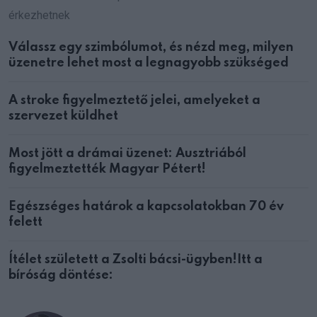
érkezhetnek
Válassz egy szimbólumot, és nézd meg, milyen
üzenetre lehet most a legnagyobb szükséged
A stroke figyelmeztető jelei, amelyeket a
szervezet küldhet
Most jött a drámai üzenet: Ausztriából
figyelmeztették Magyar Pétert!
Egészséges határok a kapcsolatokban 70 év
felett
Ítélet született a Zsolti bácsi-ügyben!Itt a
bíróság döntése: