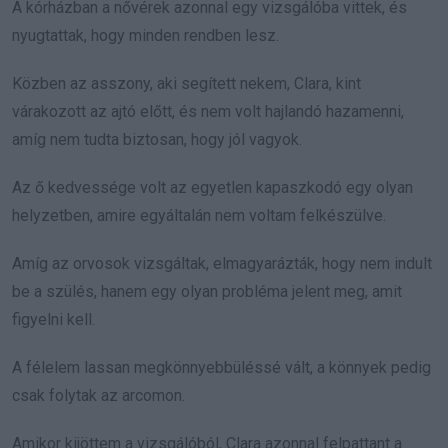
A kórházban a nővérek azonnal egy vizsgálóba vittek, és
nyugtattak, hogy minden rendben lesz.
Közben az asszony, aki segített nekem, Clara, kint
várakozott az ajtó előtt, és nem volt hajlandó hazamenni,
amíg nem tudta biztosan, hogy jól vagyok.
Az ő kedvessége volt az egyetlen kapaszkodó egy olyan
helyzetben, amire egyáltalán nem voltam felkészülve.
Amíg az orvosok vizsgáltak, elmagyarázták, hogy nem indult
be a szülés, hanem egy olyan probléma jelent meg, amit
figyelni kell.
A félelem lassan megkönnyebbüléssé vált, a könnyek pedig
csak folytak az arcomon.
Amikor kijöttem a vizsgálóból, Clara azonnal felpattant a