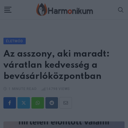
Skip
to
content
ÉLETMÓD
Az asszony, aki maradt:
váratlan kedvesség a
bevásárlóközpontban
1 MINUTE READ
14798
VIEWS
Whatsapp
Reddit
Share
via
Email