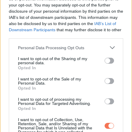
Whatsapp
Reddit
Share
your opt-out. You may separately opt-out of the further
disclosure of your personal information by third parties on the
via
IAB’s list of downstream participants. This information may
Email
also be disclosed by us to third parties on the
IAB’s List of
Downstream Participants
that may further disclose it to other
third parties.
Please note that this website/app uses one or more Google
Personal Data Processing Opt Outs
ELŐZŐ POSZT
services and may gather and store information including but
A nők 7 lelki jele, akikre Isten különleges
not limited to your visit or usage behaviour. You may click to
I want to opt-out of the Sharing of my
personal data.
küldetést bíz (Padre Pio tanításai nyomán)
grant or deny consent to Google and its third-party tags to
Opted In
use your data for below specified purposes in below Google
consent section.
I want to opt-out of the Sale of my
Personal Data.
Opted In
I want to opt-out of processing my
Personal Data for Targeted Advertising.
KÖVETKEZŐ POSZT
Opted In
Az anyós levágta a menye haját és
I want to opt-out of Collection, Use,
kolostorba küldte, de amit tett, azt egész
Retention, Sale, and/or Sharing of my
életében bánta
Personal Data that Is Unrelated with the