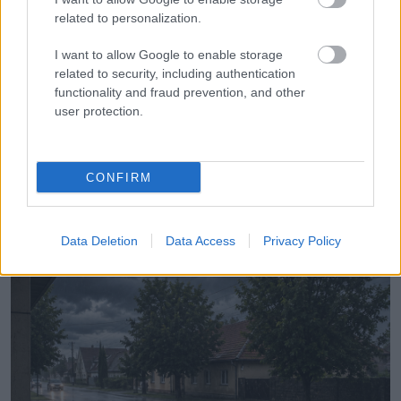
related to personalization.
I want to allow Google to enable storage
ÉLETMÓD
related to security, including authentication
functionality and fraud prevention, and other
Megérkezett a brutális felhőszakadás: –
user protection.
mutatjuk, hol csapott
CONFIRM
LEGÚJABB POSZTOK:
Data Deletion
Data Access
Privacy Policy