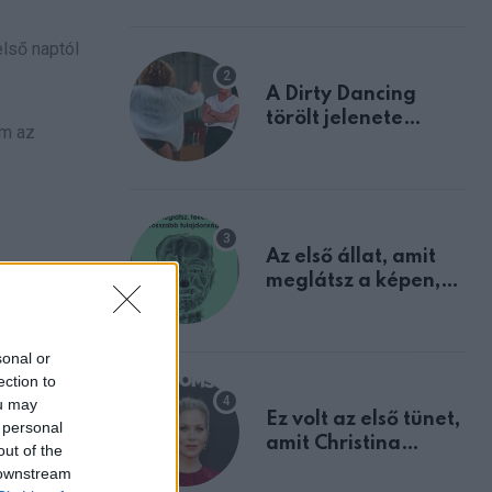
lső naptól
A Dirty Dancing
törölt jelenete
em az
megerősíti azt, amit
mindannyian
sejtettünk
Az első állat, amit
”
meglátsz a képen,
elárulja legrosszabb
, és azt
tulajdonságodat
sonal or
ection to
Aznap
ou may
Ez volt az első tünet,
 personal
t velem,
amit Christina
out of the
Applegate éveken
 downstream
át félreértett, pedig