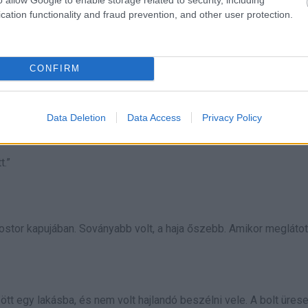
cation functionality and fraud prevention, and other user protection.
 tanfolyamra a városban, délelőtt tanultam, délután dolgoztam a
CONFIRM
a kolostorba érkező turistáknak adtam el. Lépésről lépésre sik
em lett.
Data Deletion
Data Access
Privacy Policy
ött, hogy menjek vissza, de én csak a fejemet ráztam:
t.”
tor kapujában. Soványabb volt, a haja őszebb. Amikor meglátott,
t egy lakásba, és nem volt hajlandó beszélni vele. A bolt üresen