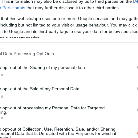
. This information may also be disclosed by us to third parties on the
IA
ta az ajtót, elővett egy ollót, és levágta az összes hosszú haja
Participants
that may further disclose it to other third parties.
 that this website/app uses one or more Google services and may gath
including but not limited to your visit or usage behaviour. You may click 
 to Google and its third-party tags to use your data for below specifi
ogle consent section.
l Data Processing Opt Outs
o opt-out of the Sharing of my personal data.
In
egészet, hogy megtudd, mi az a szégyen!”
o opt-out of the Sale of my Personal Data.
ig kaptam levegőt, de ő nem állt meg.
In
immal:
to opt-out of processing my Personal Data for Targeted
ing.
In
etlen nőt a házamban!”
o opt-out of Collection, Use, Retention, Sale, and/or Sharing
ersonal Data that Is Unrelated with the Purposes for which it
lected.