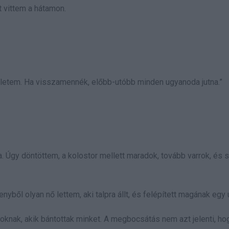
t vittem a hátamon.
letem. Ha visszamennék, előbb-utóbb minden ugyanoda jutna.”
 Úgy döntöttem, a kolostor mellett maradok, tovább varrok, és 
ből olyan nő lettem, aki talpra állt, és felépített magának egy ú
oknak, akik bántottak minket. A megbocsátás nem azt jelenti, ho