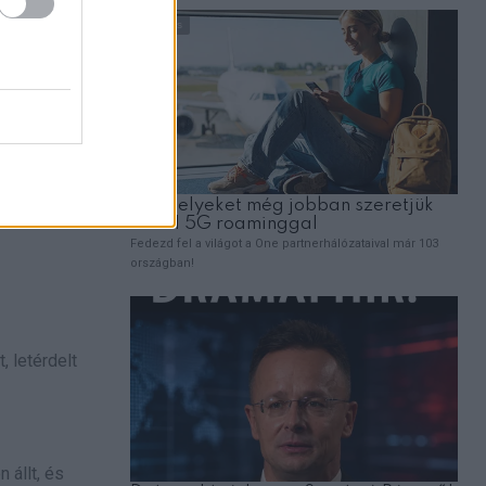
erült egy
 letérdelt
 állt, és