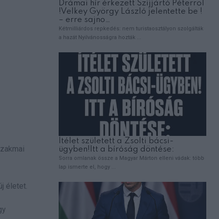
szakmai
j életet.
gy