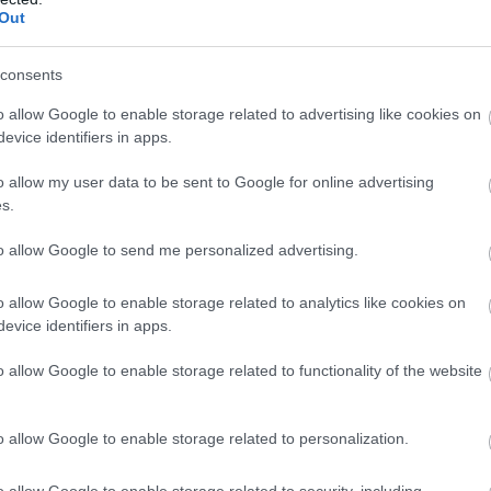
Out
consents
udvaron. Felkaptam a táskát, és kiléptem Carlos házának kapuján
o allow Google to enable storage related to advertising like cookies on
evice identifiers in apps.
am sem volt, hová menjek. Csak arra emlékeztem, amit mondott: „
o allow my user data to be sent to Google for online advertising
s.
lé.
to allow Google to send me personalized advertising.
ban maradjak. Kócos, összevagdalt hajjal, sírástól vörös szeme
 beszélt.
o allow Google to enable storage related to analytics like cookies on
evice identifiers in apps.
tani, főzni, zöldséget ültetni. Senki nem szidott, nem alázott me
o allow Google to enable storage related to functionality of the website
o allow Google to enable storage related to personalization.
 az idő majd választ ad mindenre.”
o allow Google to enable storage related to security, including