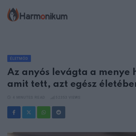
Skip
to
content
ÉLETMÓD
Az anyós levágta a menye h
amit tett, azt egész életéb
4 MINUTES READ
52353
VIEWS
Whatsapp
Reddit