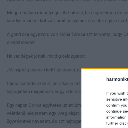
Megpróbáltam mosolyogni. Azt hittem, ha engedelmes és szo
kezdve mindent kritizált, amit csináltam, és soha egy jó szó
A gond oka egyszerű volt. Doña Teresa azt tervezte, hogy Ca
elképzeléseit.
Ha vendégek jöttek, mindig célozgatott:
„Manapság okosan kell házasodni, pénzes embert kell választ
harmonik
Carlos hallotta ezeket, de ritkán mert megvédeni. Legfeljebb 
hajtogattam magamban, hogy érte mindent ki kell bírnom.
If you wish 
sensitive in
Egy napon Carlos egyhetes üzleti útra ment. Én maradtam ot
confirm you
continue se
véletlenül elejtettem egy üveg olajat, ami szétfolyt a padlón
information 
ügyetlennek nevezett, és azt hajtogatta, hogy mindent tönkre
further disc