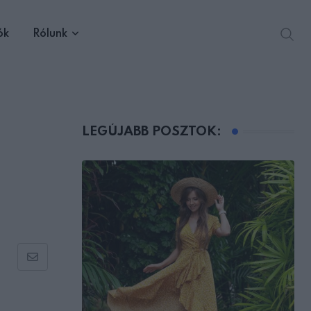
ók
Rólunk
LEGÚJABB POSZTOK:
Share
via
Email