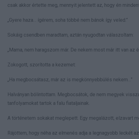
csak akkor értette meg, mennyit jelentett az, hogy én minden
„Gyere haza… ígérem, soha többé nem bánok így veled.”
Sokáig csendben maradtam, aztán nyugodtan válaszoltam:
„Mama, nem haragszom már. De nekem most már itt van az é
Zokogott, szorította a kezemet:
„Ha megbocsátasz, már az is megkönnyebbülés nekem…”
Halványan bólintottam. Megbocsátok, de nem megyek vissza.
tanfolyamokat tartok a falu fiataljainak.
A történetem sokakat meglepett. Egy megalázott, elzavart meny
Rájöttem, hogy néha az elmenés adja a legnagyobb leckét az