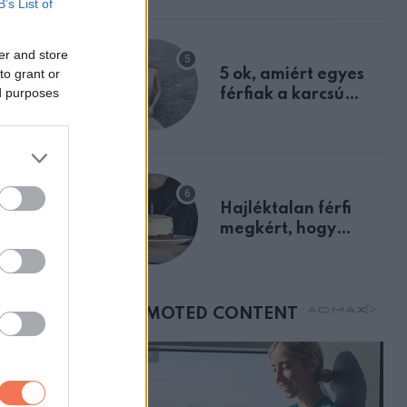
B’s List of
a szklerózis
mat, amit
multiplex
er and store
egyértelmű jele volt
to grant or
5 ok, amiért egyes
ed purposes
férfiak a karcsú
nőket részesítik
előnyben
Hajléktalan férfi
megkért, hogy
vegyek neki kávét a
születésnapján –
órákkal később
mellettem ült az első
osztályon