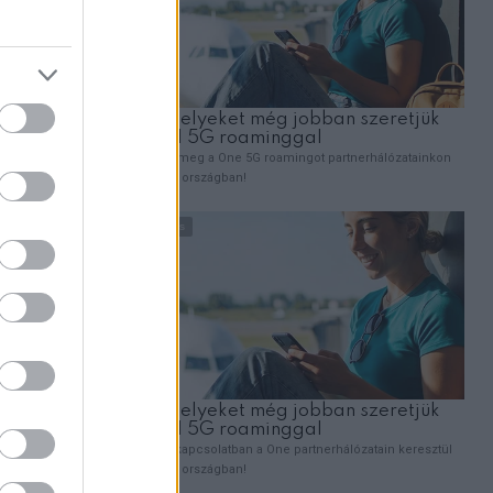
, miközben
a
kkel
g, csak a