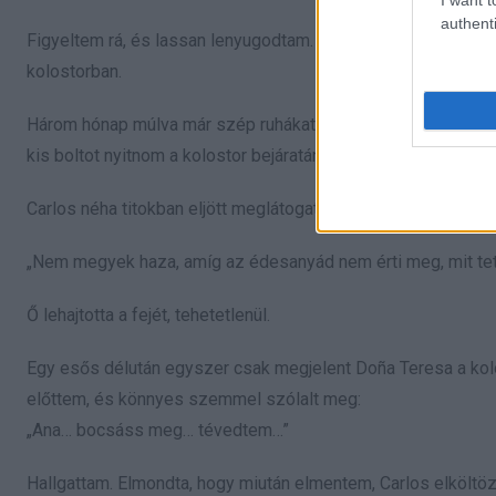
authenti
Figyeltem rá, és lassan lenyugodtam. Beiratkoztam egy varró
kolostorban.
Három hónap múlva már szép ruhákat készítettem, amelyeket 
kis boltot nyitnom a kolostor bejáratánál, így biztos jövedelm
Carlos néha titokban eljött meglátogatni. Sokat sírt, könyörg
„Nem megyek haza, amíg az édesanyád nem érti meg, mit tet
Ő lehajtotta a fejét, tehetetlenül.
Egy esős délután egyszer csak megjelent Doña Teresa a kolos
előttem, és könnyes szemmel szólalt meg:
„Ana… bocsáss meg… tévedtem…”
Hallgattam. Elmondta, hogy miután elmentem, Carlos elköltözöt