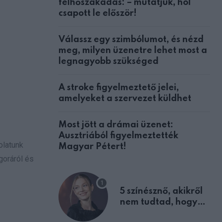
felhőszakadás: – mutatjuk, hol
csapott le először!
Válassz egy szimbólumot, és nézd
meg, milyen üzenetre lehet most a
legnagyobb szükséged
A stroke figyelmeztető jelei,
amelyeket a szervezet küldhet
Most jött a drámai üzenet:
Ausztriából figyelmeztették
olatunk
Magyar Pétert!
goráról és
5 színésznő, akikről
nem tudtad, hogy
fiúként születtek