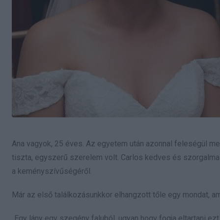
Ana vagyok, 25 éves. Az egyetem után azonnal feleségül m
tiszta, egyszerű szerelem volt. Carlos kedves és szorgalmas
a keményszívűségéről.
Már az első találkozásunkkor elhangzott tőle egy mondat, am
„Egy lány egy szegény faluból, ugyan hogy fogja eltartani ezt