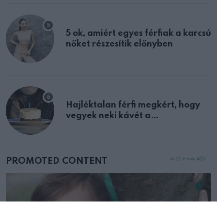
5 ok, amiért egyes férfiak a karcsú
nőket részesítik előnyben
Hajléktalan férfi megkért, hogy
vegyek neki kávét a
születésnapján – órákkal később
mellettem ült az első osztályon