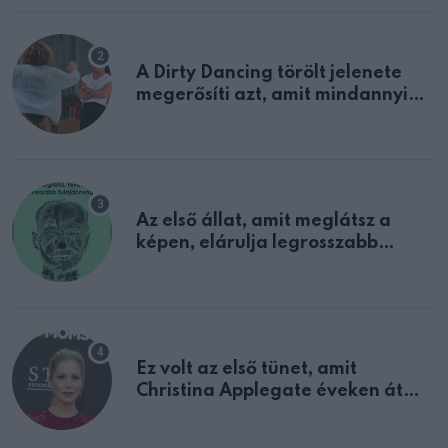
A Dirty Dancing törölt jelenete
megerősíti azt, amit mindannyian
sejtettünk
Az első állat, amit meglátsz a
képen, elárulja legrosszabb
tulajdonságodat
Ez volt az első tünet, amit
Christina Applegate éveken át
félreértett, pedig a szklerózis
multiplex egyértelmű jele volt