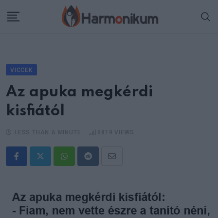
Skip
to
content
VICCEK
Az apuka megkérdi
kisfiától
LESS THAN A MINUTE
6819
VIEWS
Whatsapp
Reddit
Share
via
Email