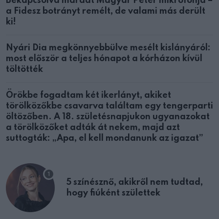
Bekapcsolva maradt Magyar Péter mikrofonja –
a Fidesz botrányt remélt, de valami más derült
ki!
Nyári Dia megkönnyebbülve mesélt kislányáról:
most először a teljes hónapot a kórházon kívül
töltötték
Örökbe fogadtam két ikerlányt, akiket
törölközőkbe csavarva találtam egy tengerparti
öltözőben. A 18. születésnapjukon ugyanazokat
a törölközőket adták át nekem, majd azt
suttogták: „Apa, el kell mondanunk az igazat”
5 színésznő, akikről nem tudtad,
hogy fiúként születtek