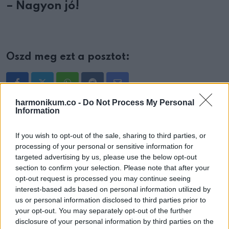
– Nagyon jó!
Oszd meg ezt a posztot:
Whatsapp
Reddit
Share
via
harmonikum.co -
Do Not Process My Personal
Information
Email
If you wish to opt-out of the sale, sharing to third parties, or
processing of your personal or sensitive information for
targeted advertising by us, please use the below opt-out
ELŐZŐ POSZT
section to confirm your selection. Please note that after your
A kisujjad elárulja, hogy milyen ember
opt-out request is processed you may continue seeing
interest-based ads based on personal information utilized by
vagy!
us or personal information disclosed to third parties prior to
your opt-out. You may separately opt-out of the further
disclosure of your personal information by third parties on the