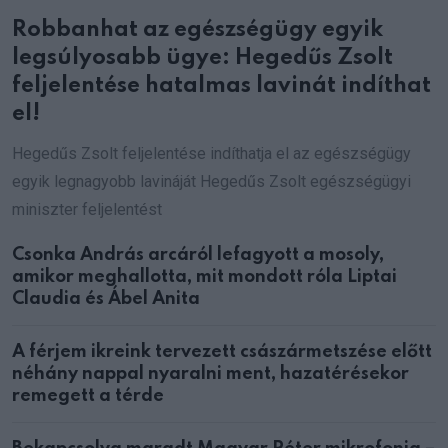
Robbanhat az egészségügy egyik
legsúlyosabb ügye: Hegedűs Zsolt
feljelentése hatalmas lavinát indíthat
el!
Hegedűs Zsolt feljelentése indíthatja el az egészségügy
egyik legnagyobb lavináját Hegedűs Zsolt egészségügyi
miniszter feljelentést
Csonka András arcáról lefagyott a mosoly,
amikor meghallotta, mit mondott róla Liptai
Claudia és Ábel Anita
A férjem ikreink tervezett császármetszése előtt
néhány nappal nyaralni ment, hazatérésekor
remegett a térde