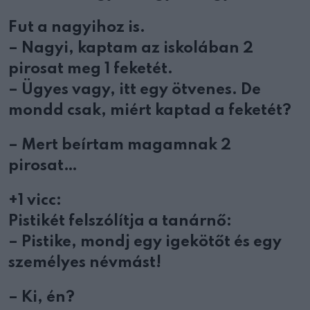
Fut a nagyihoz is.
– Nagyi, kaptam az iskolában 2
pirosat meg 1 feketét.
– Ügyes vagy, itt egy ötvenes. De
mondd csak, miért kaptad a feketét?
– Mert beírtam magamnak 2
pirosat…
+1 vicc:
Pistikét felszólítja a tanárnő:
– Pistike, mondj egy igekötőt és egy
személyes névmást!
– Ki, én?