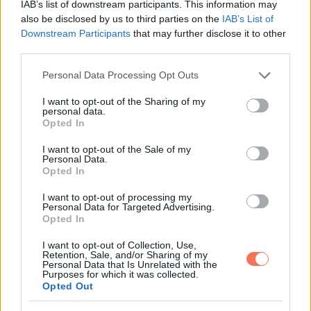
IAB’s list of downstream participants. This information may
also be disclosed by us to third parties on the
IAB’s List of
Downstream Participants
that may further disclose it to other
KÖVETKEZŐ POSZT
third parties.
Sokan bántják Brosnant amiért együtt
Please note that this website/app uses one or more Google
Personal Data Processing Opt Outs
maradt az elhízott feleségével…de ő akkor
services and may gather and store information including but
olyat mondott amitől a fal adta a másikat!
not limited to your visit or usage behaviour. You may click to
I want to opt-out of the Sharing of my
personal data.
grant or deny consent to Google and its third-party tags to
Opted In
use your data for below specified purposes in below Google
consent section.
I want to opt-out of the Sale of my
Personal Data.
Opted In
További bejegyzések
I want to opt-out of processing my
Personal Data for Targeted Advertising.
Opted In
I want to opt-out of Collection, Use,
Retention, Sale, and/or Sharing of my
Personal Data that Is Unrelated with the
Purposes for which it was collected.
Opted Out