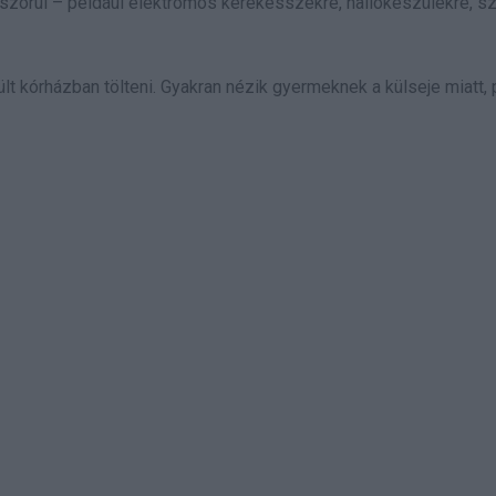
 szorul – például elektromos kerekesszékre, hallókészülékre, s
ült kórházban tölteni. Gyakran nézik gyermeknek a külseje miatt,