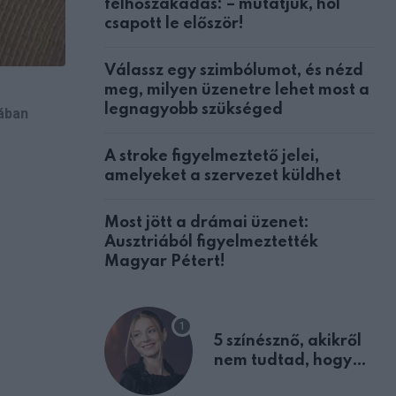
felhőszakadás: – mutatjuk, hol
csapott le először!
Válassz egy szimbólumot, és nézd
meg, milyen üzenetre lehet most a
legnagyobb szükséged
ában
A stroke figyelmeztető jelei,
amelyeket a szervezet küldhet
Most jött a drámai üzenet:
Ausztriából figyelmeztették
Magyar Pétert!
5 színésznő, akikről
nem tudtad, hogy
fiúként születtek