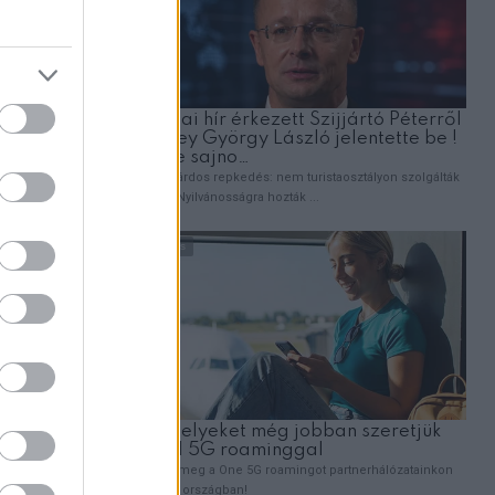
s csőr.
dössze 250
e velünk a
akinek egy
ből egyet