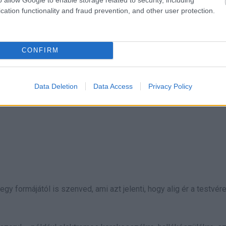
cation functionality and fraud prevention, and other user protection.
CONFIRM
Data Deletion
Data Access
Privacy Policy
gy formájától is szenved, ami azt jelenti, hogy alig ér a testvér