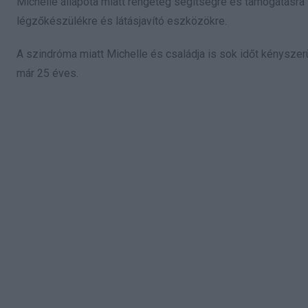
Michelle állapota miatt rengeteg segítségre és támogatásra
légzőkészülékre és látásjavító eszközökre.
A szindróma miatt Michelle és családja is sok időt kényszer
már 25 éves.