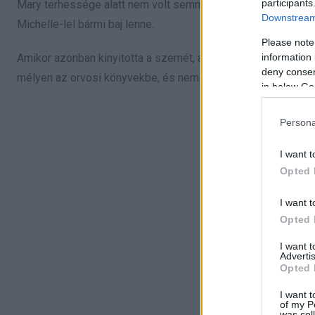
participants
Mary terhessége alatt nem volt semmi probléma, és a szülés i
Downstream 
Michelle-lel bármi baj lenne.
Please note
information 
Amikor azonban kinyitotta a szemét, az orvosok azonnal látt
deny consent
mélyen az orvosi könyvekbe, és nem konzultáltak egy másik
in below Go
Persona
I want t
Opted 
I want t
Opted 
I want 
Advertis
Opted 
I want t
of my P
was col