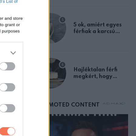
B’s List of
ányukkal,
a szklerózis
multiplex
er and store
egyértelmű jele volt
to grant or
5 ok, amiért egyes
ek bele
ed purposes
férfiak a karcsú
nőket részesítik
előnyben
Hajléktalan férfi
megkért, hogy
vegyek neki kávét a
születésnapján –
órákkal később
mellettem ült az első
osztályon