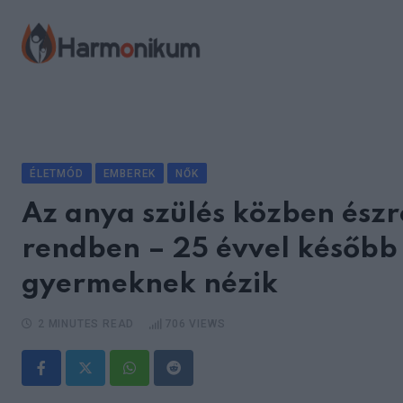
Skip
to
content
ÉLETMÓD
EMBEREK
NŐK
Az anya szülés közben észr
rendben – 25 évvel később
gyermeknek nézik
2 MINUTES READ
706
VIEWS
Whatsapp
Reddit