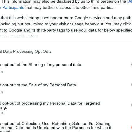
. This information may also be disclosed by us to third parties on the
IA
s jól ment. A szülés során semmi jel nem utalt arra, hogy a kisl
Participants
that may further disclose it to other third parties.
 that this website/app uses one or more Google services and may gath
including but not limited to your visit or usage behaviour. You may click 
ák, hogy valami nincs rendben. Nem tudták, mi az, amíg nem nézt
 to Google and its third-party tags to use your data for below specifi
 kórház genetikusával.
ogle consent section.
l Data Processing Opt Outs
o opt-out of the Sharing of my personal data.
In
o opt-out of the Sale of my Personal Data.
In
to opt-out of processing my Personal Data for Targeted
ing.
In
o opt-out of Collection, Use, Retention, Sale, and/or Sharing
ersonal Data that Is Unrelated with the Purposes for which it
lected.