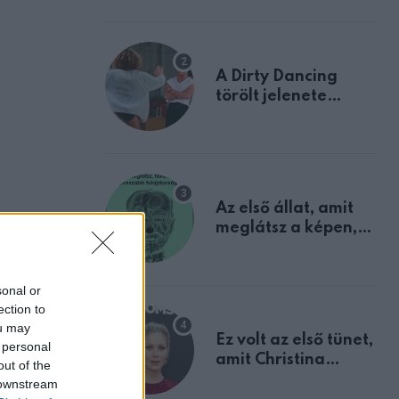
A Dirty Dancing
törölt jelenete
megerősíti azt, amit
mindannyian
sejtettünk
Az első állat, amit
meglátsz a képen,
elárulja legrosszabb
tulajdonságodat
sonal or
ection to
ou may
ak a
Ez volt az első tünet,
 personal
amit Christina
out of the
Applegate éveken
 downstream
át félreértett, pedig