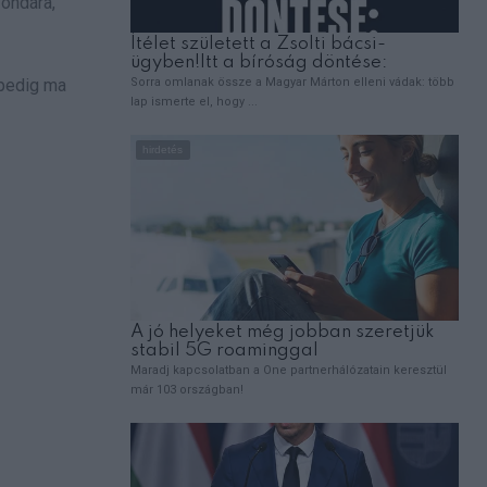
zondára,
 pedig ma