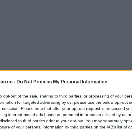
um.co -
Do Not Process My Personal Information
to opt-out of the sale, sharing to third parties, or processing of your per
formation for targeted advertising by us, please use the below opt-out s
r selection. Please note that after your opt-out request is processed y
 az Egyesült Államokból, türelmesen várták, hogy találkozhassan
eing interest-based ads based on personal information utilized by us or
disclosed to third parties prior to your opt-out. You may separately opt-
losure of your personal information by third parties on the IAB’s list of