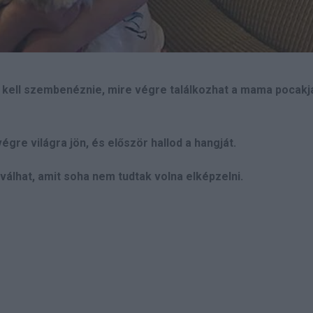
 kell szembenéznie, mire végre találkozhat a mama pocakj
gre világra jön, és először hallod a hangját.
álhat, amit soha nem tudtak volna elképzelni.