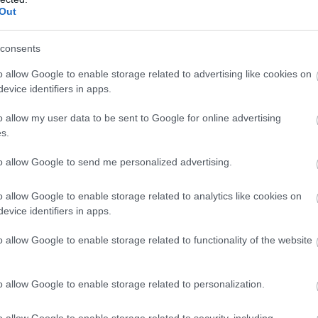
Out
consents
o allow Google to enable storage related to advertising like cookies on
hullástól szenvedett, és az orra majdnem olyan volt, mint egy ki
evice identifiers in apps.
 olyan ritka genetikai betegségben, amelynek világszerte min
o allow my user data to be sent to Google for online advertising
s.
to allow Google to send me personalized advertising.
 még senki sem találkozott ilyen esettel.” Amikor az orvos közölt
dt meg. Aggódtam, hogyan fogunk gondoskodni a gyermekünkről, 
o allow Google to enable storage related to analytics like cookies on
l” – mondta Michelle anyukája a
Daily Mailnek.
evice identifiers in apps.
o allow Google to enable storage related to functionality of the website
26-ban szenved közülük. A betegség csak minden ötmillió ember
o allow Google to enable storage related to personalization.
o allow Google to enable storage related to security, including