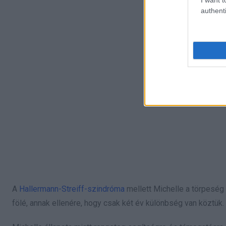
authenti
A
Hallermann-Streiff-szindróma
mellett Michelle a törpeség e
fölé, annak ellenére, hogy csak két év különbség van köztük.