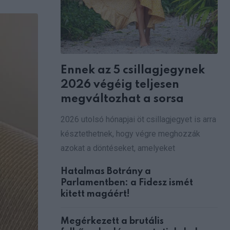
via
Email
Ennek az 5 csillagjegynek
2026 végéig teljesen
megváltozhat a sorsa
2026 utolsó hónapjai öt csillagjegyet is arra
késztethetnek, hogy végre meghozzák
azokat a döntéseket, amelyeket
Hatalmas Botrány a
Parlamentben: a Fidesz ismét
kitett magáért!
Megérkezett a brutális