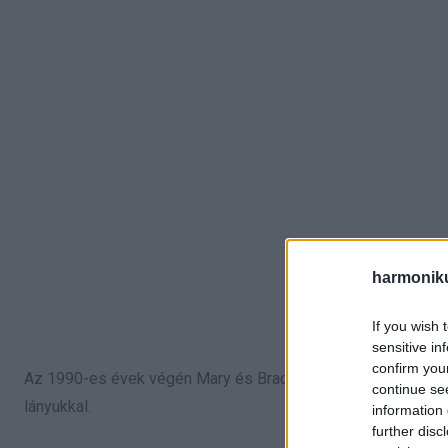
harmonik
If you wish 
sensitive in
confirm you
Az 1990-es évek végén Mary és Brad Kish, Illinois államból,
continue se
lányukkal.
information 
further disc