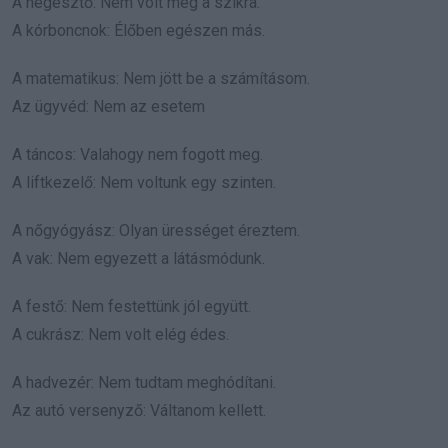
A hegesztő: Nem volt meg a szikra.
A kórboncnok: Élőben egészen más.
A matematikus: Nem jött be a számításom.
Az ügyvéd: Nem az esetem
A táncos: Valahogy nem fogott meg.
A liftkezelő: Nem voltunk egy szinten.
A nőgyógyász: Olyan ürességet éreztem.
A vak: Nem egyezett a látásmódunk.
A festő: Nem festettünk jól együtt.
A cukrász: Nem volt elég édes.
A hadvezér: Nem tudtam meghódítani.
Az autó versenyző: Váltanom kellett.