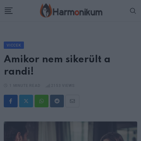
Skip
to
content
VICCEK
Amikor nem sikerült a
randi!
1 MINUTE READ
2153
VIEWS
Whatsapp
Reddit
Share
via
Email