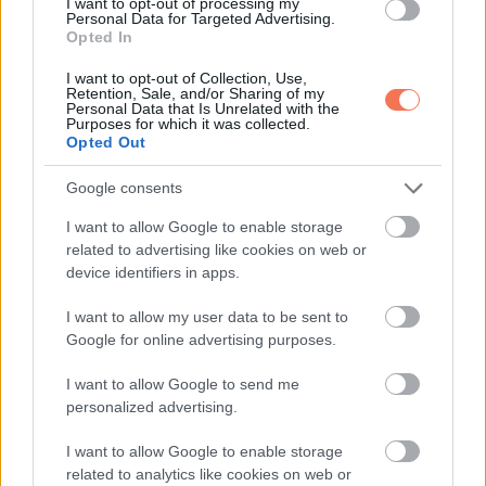
I want to opt-out of processing my
Personal Data for Targeted Advertising.
Hat csillagjegy, akiknek anyagi bőséget
Opted In
hoz a November vége!
I want to opt-out of Collection, Use,
Retention, Sale, and/or Sharing of my
Personal Data that Is Unrelated with the
Purposes for which it was collected.
Opted Out
Google consents
KÖVETKEZŐ POSZT
I want to allow Google to enable storage
Mérleg – skorpió-nyilas -bak-vízöntő-halak
related to advertising like cookies on web or
figyelem!Mai horoszkóp (csütörtök)
device identifiers in apps.
I want to allow my user data to be sent to
Google for online advertising purposes.
További bejegyzések
I want to allow Google to send me
personalized advertising.
I want to allow Google to enable storage
related to analytics like cookies on web or