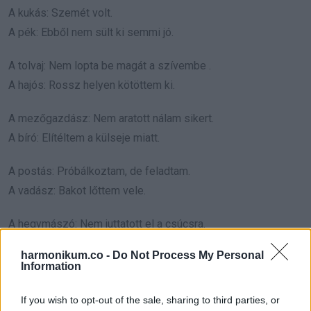
A kukás: Szemét volt.
A pék: Ebből nem sült ki semmi jó.
A tolvaj: Nem lopta be magát a szívembe .
A hajós: Rossz helyen kötöttem ki.
A mezőgazdász: Nem aratott nálam sikert.
A bíró: Elítéltem a külseje miatt.
A postás: Próbálkoztam, de feladtam.
A vadász: Bakot lőttem vele.
A hegymászó: Nem juttatott el a csúcsra.
A színész: Csak megjátszotta magát.
harmonikum.co -
Do Not Process My Personal
Information
A pilóta: Nem repített a magasba.
A rekorder: Nem tudtam megdönteni.
If you wish to opt-out of the sale, sharing to third parties, or