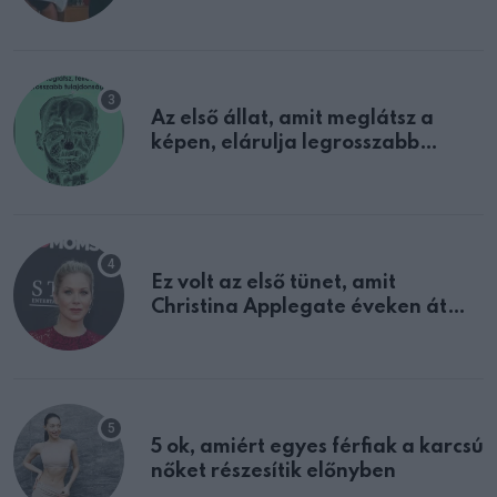
sejtettünk
Az első állat, amit meglátsz a
képen, elárulja legrosszabb
tulajdonságodat
Ez volt az első tünet, amit
Christina Applegate éveken át
félreértett, pedig a szklerózis
multiplex egyértelmű jele volt
5 ok, amiért egyes férfiak a karcsú
nőket részesítik előnyben