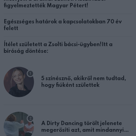
figyelmeztették Magyar Pétert!
Egészséges határok a kapcsolatokban 70 év
felett
Ítélet született a Zsolti bácsi-ügyben!Itt a
bíróság döntése:
5 színésznő, akikről nem tudtad,
hogy fiúként születtek
A Dirty Dancing törölt jelenete
megerősíti azt, amit mindannyian