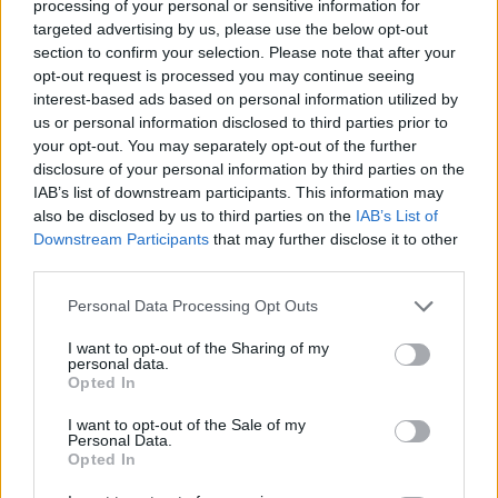
processing of your personal or sensitive information for
A rendőr: Nem volt lebilincselő.
targeted advertising by us, please use the below opt-out
section to confirm your selection. Please note that after your
A csúszdamester: Kicsúszott a kezeim közül.
opt-out request is processed you may continue seeing
interest-based ads based on personal information utilized by
A súlyemelő: Nem volt erő bennem.
us or personal information disclosed to third parties prior to
A fodrász: A fejem tetejére nőtt.”
your opt-out. You may separately opt-out of the further
disclosure of your personal information by third parties on the
IAB’s list of downstream participants. This information may
also be disclosed by us to third parties on the
IAB’s List of
Downstream Participants
that may further disclose it to other
Oszd meg ezt a posztot:
third parties.
Please note that this website/app uses one or more Google
Personal Data Processing Opt Outs
Whatsapp
Reddit
Share
services and may gather and store information including but
not limited to your visit or usage behaviour. You may click to
I want to opt-out of the Sharing of my
via
personal data.
grant or deny consent to Google and its third-party tags to
Opted In
Email
use your data for below specified purposes in below Google
consent section.
I want to opt-out of the Sale of my
Personal Data.
Opted In
ELŐZŐ POSZT