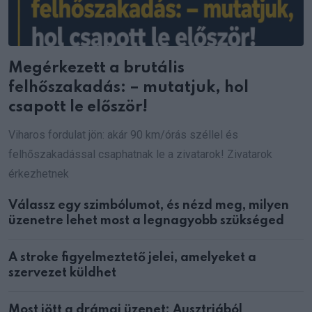
Megérkezett a brutális
felhőszakadás: – mutatjuk, hol
csapott le először!
Viharos fordulat jön: akár 90 km/órás széllel és
felhőszakadással csaphatnak le a zivatarok! Zivatarok
érkezhetnek
Válassz egy szimbólumot, és nézd meg, milyen
üzenetre lehet most a legnagyobb szükséged
A stroke figyelmeztető jelei, amelyeket a
szervezet küldhet
Most jött a drámai üzenet: Ausztriából