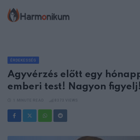
Skip
to
content
ÉRDEKESSÉG
Agyvérzés előtt egy hónappa
emberi test! Nagyon figyelj
1 MINUTE READ
8373
VIEWS
Whatsapp
Reddit