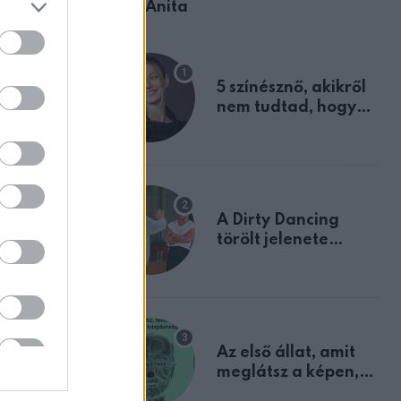
Ábel Anita
5 színésznő, akikről
nem tudtad, hogy
fiúként születtek
ZT
A Dirty Dancing
törölt jelenete
séje
megerősíti azt, amit
inni!
mindannyian
sejtettünk
Az első állat, amit
meglátsz a képen,
elárulja legrosszabb