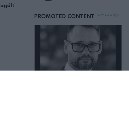
születésnapján –
eagált
Amit a banánról tudni érdemes, mielőt
órákkal később
mellettem ült az első
osztályon