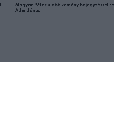
d
Magyar Péter újabb kemény bejegyzéssel r
Áder János