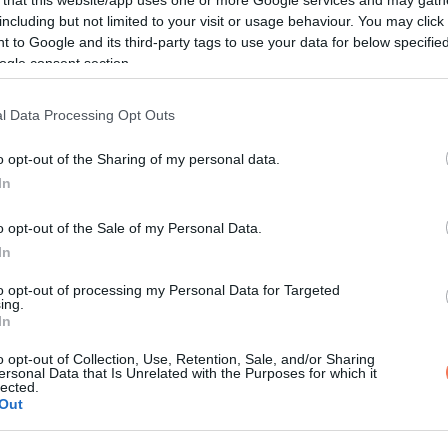
 that this website/app uses one or more Google services and may gath
) elkezd elhalni. Így a beteg agyi funciókat veszít, függően attó
including but not limited to your visit or usage behaviour. You may click 
 to Google and its third-party tags to use your data for below specifi
ogle consent section.
m kívánt, káros következményeket.
l Data Processing Opt Outs
e-ot megelőzően jelennek meg. Természetesen a tünetek sok más
o opt-out of the Sharing of my personal data.
gyanis a szakember képes megbízhatóan eldönteni, hogy mi okoz
In
ciók, légzési problémák, epilepsziás rohamok, ismeretlen eredet
o opt-out of the Sale of my Personal Data.
ok.
In
to opt-out of processing my Personal Data for Targeted
udjanak róla!
ing.
In
avaslatnak! Diagnózist kizárólag orvos állíthat fel! Betegség e
o opt-out of Collection, Use, Retention, Sale, and/or Sharing
nem helyettesítheti! Jó egészséget kívánunk!
ersonal Data that Is Unrelated with the Purposes for which it
lected.
Out