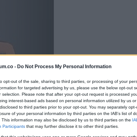
um.co -
Do Not Process My Personal Information
to opt-out of the sale, sharing to third parties, or processing of your per
formation for targeted advertising by us, please use the below opt-out s
r selection. Please note that after your opt-out request is processed y
eing interest-based ads based on personal information utilized by us or
disclosed to third parties prior to your opt-out. You may separately opt-
halálok, 2 típusa létezik: az ischaemiás és a vérzéses. Előbbi a
losure of your personal information by third parties on the IAB’s list of
an: ettől pedig jelentősen csökken a vér áramlása.
. This information may also be disclosed by us to third parties on the
IA
Participants
that may further disclose it to other third parties.
és tápanyagot juttassanak az agyba. A következmény pedig borz