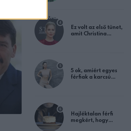
tulajdonságodat
Ez volt az első tünet,
amit Christina
Applegate éveken
át félreértett, pedig
a szklerózis
multiplex
egyértelmű jele volt
5 ok, amiért egyes
férfiak a karcsú
nőket részesítik
előnyben
Hajléktalan férfi
megkért, hogy
ÉRDEKESSÉG
vegyek neki kávét a