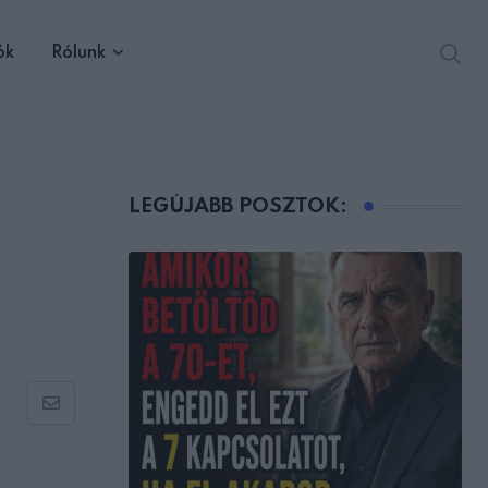
ók
Rólunk
LEGÚJABB POSZTOK:
Share
via
Email