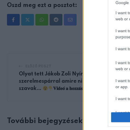
Google 
Oszd meg ezt a posztot:
I want t
web or d
Whatsapp
Reddit
Share
I want t
via
purpose
Email
I want 
I want t
ELŐZŐ POSZT
web or d
Olyat tett Jákob Zoli Nyíregyházán egy
I want t
szerelmespárral amire nincsenek
or app.
szavak…
𝐕𝐢𝐝𝐞𝐨́ 𝐚 𝐡𝐨𝐳𝐳𝐚́𝐬𝐳𝐨́𝐥𝐚́𝐬𝐨𝐤𝐧𝐚́𝐥!
I want t
I want t
authenti
További bejegyzések