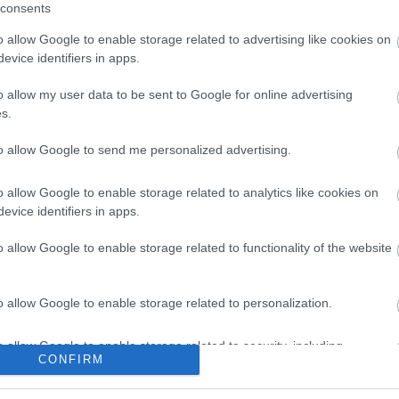
consents
o allow Google to enable storage related to advertising like cookies on
evice identifiers in apps.
o allow my user data to be sent to Google for online advertising
s.
to allow Google to send me personalized advertising.
o allow Google to enable storage related to analytics like cookies on
evice identifiers in apps.
KÖVETKEZŐ POS
6 csillagjegy, akinek olyan szerenc
o allow Google to enable storage related to functionality of the website
lesz júliusban, hogy el se fogják h
o allow Google to enable storage related to personalization.
o allow Google to enable storage related to security, including
CONFIRM
cation functionality and fraud prevention, and other user protection.