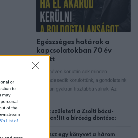
Egészséges határok a
kapcsolatokban 70 év
felett
Hetvenéves kor után sok minden
elcsendesedik körülöttünk, a gondolataink
sonal or
azonban gyakran tisztábbá válnak. Az
ection to
ou may
ember
 personal
out of the
gyakoribb,
Ítélet született a Zsolti bácsi-
 downstream
ügyben!Itt a bíróság döntése:
B’s List of
almas, mert
Válassz egy könyvet a három