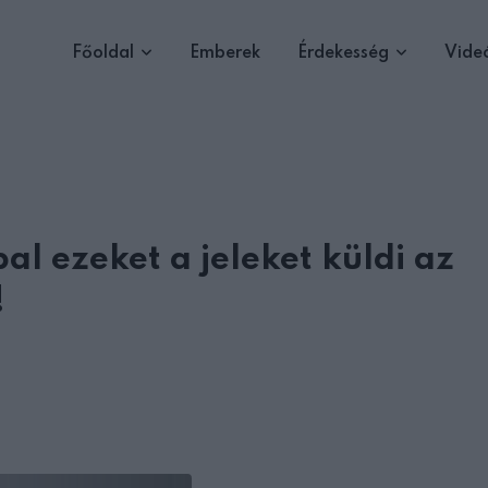
Főoldal
Emberek
Érdekesség
Vide
l ezeket a jeleket küldi az
!