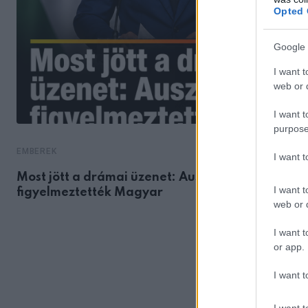
Opted 
Google 
I want t
web or d
I want t
purpose
EMBEREK
I want 
Most jött a drámai üzenet: Ausztriából
I want t
figyelmeztették Magyar
web or d
I want t
or app.
I want t
I want t