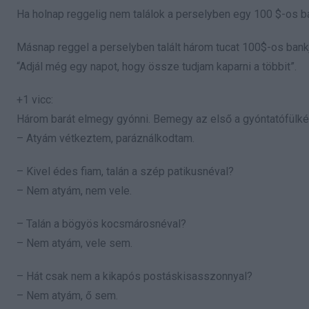
Ha holnap reggelig nem találok a perselyben egy 100 $-os ba
Másnap reggel a perselyben talált három tucat 100$-os bankje
“Adjál még egy napot, hogy össze tudjam kaparni a többit”.
+1 vicc:
Három barát elmegy gyónni. Bemegy az első a gyóntatófülké
– Atyám vétkeztem, paráználkodtam.
– Kivel édes fiam, talán a szép patikusnéval?
– Nem atyám, nem vele.
– Talán a bögyös kocsmárosnéval?
– Nem atyám, vele sem.
– Hát csak nem a kikapós postáskisasszonnyal?
– Nem atyám, ő sem.