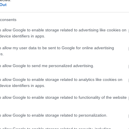
Out
consents
o allow Google to enable storage related to advertising like cookies on
evice identifiers in apps.
o allow my user data to be sent to Google for online advertising
s.
EMBEREK
to allow Google to send me personalized advertising.
67 évesen utaztam először Máltára, és úgy
o allow Google to enable storage related to analytics like cookies on
döntöttem,
evice identifiers in apps.
o allow Google to enable storage related to functionality of the website
o allow Google to enable storage related to personalization.
o allow Google to enable storage related to security, including