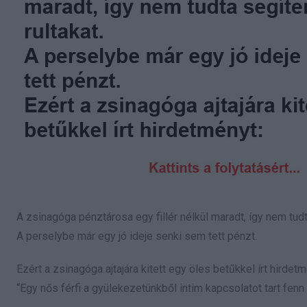
A zsinagóga pénztárosa egy fillér nélkül maradt, így nem tudt
A perselybe már egy jó ideje senki sem tett pénzt.
Ezért a zsinagóga ajtajára kitett egy öles betűkkel írt hirdetm
“Egy nős férfi a gyülekezetünkből intim kapcsolatot tart fenn