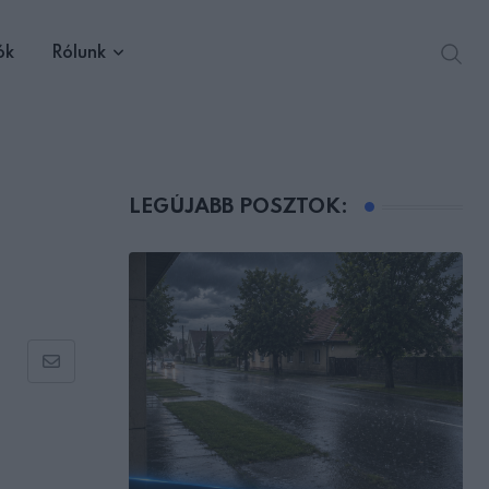
ók
Rólunk
LEGÚJABB POSZTOK:
Share
via
Email