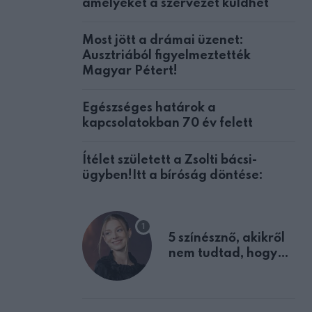
amelyeket a szervezet küldhet
Most jött a drámai üzenet:
Ausztriából figyelmeztették
Magyar Pétert!
Egészséges határok a
kapcsolatokban 70 év felett
Ítélet született a Zsolti bácsi-
ügyben!Itt a bíróság döntése:
5 színésznő, akikről
nem tudtad, hogy
fiúként születtek