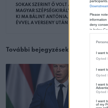
participants
SOKAK SZERINT Ő VOLT A LEGSZEBB
Downstream 
MAGYAR SZÉPSÉGKIRÁLYNŐ: ÍGY NÉZ
Please note
KI MA BÁLINT ANTÓNIA, TÖBB MINT 30
information 
ÉVVEL A VERSENY UTÁN
deny consent
in below Go
Persona
További bejegyzések
I want t
Opted 
I want t
Opted 
I want 
Advertis
Opted 
I want t
of my P
was col