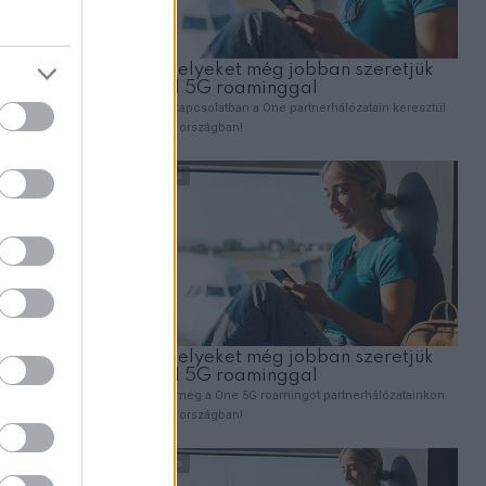
EMBEREK
Elvittem a halálos beteg kislányomat az
hogy