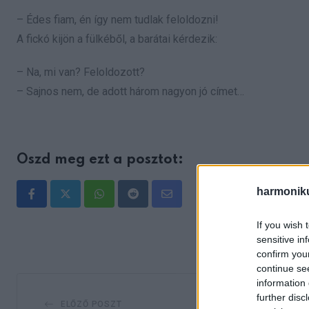
– Édes fiam, én így nem tudlak feloldozni!
A fickó kijön a fülkéből, a barátai kérdezik:
– Na, mi van? Feloldozott?
– Sajnos nem, de adott három nagyon jó címet…
Oszd meg ezt a posztot:
harmonik
Whatsapp
Reddit
Share
via
If you wish 
sensitive in
Email
confirm you
continue se
information 
further disc
ELŐZŐ POSZT