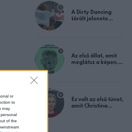
A Dirty Dancing
törölt jelenete
megerősíti azt, amit
mindannyian
sejtettünk
Az első állat, amit
meglátsz a képen,
elárulja legrosszabb
tulajdonságodat
sonal or
Ez volt az első tünet,
ection to
amit Christina
ou may
Applegate éveken
 personal
át félreértett, pedig
out of the
a szklerózis
 downstream
multiplex