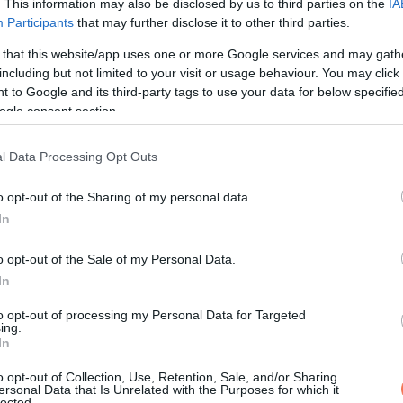
. This information may also be disclosed by us to third parties on the
IA
KÖVETKEZŐ POS
Participants
that may further disclose it to other third parties.
Egy hatéves gyermek rajza 
tanárának erre adott reakciója 
 that this website/app uses one or more Google services and may gath
including but not limited to your visit or usage behaviour. You may click 
port kavart az intern
 to Google and its third-party tags to use your data for below specifi
ogle consent section.
l Data Processing Opt Outs
o opt-out of the Sharing of my personal data.
In
o opt-out of the Sale of my Personal Data.
In
to opt-out of processing my Personal Data for Targeted
ing.
In
o opt-out of Collection, Use, Retention, Sale, and/or Sharing
ersonal Data that Is Unrelated with the Purposes for which it
lected.