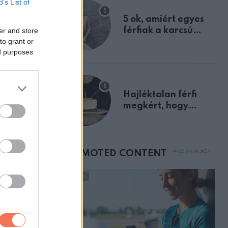
B’s List of
ZT
egyértelmű jele volt
és a
5 ok, amiért egyes
nagy
férfiak a karcsú
er and store
to grant or
nőket részesítik
eten
ed purposes
előnyben
Hajléktalan férfi
megkért, hogy
vegyek neki kávét a
születésnapján –
órákkal később
mellettem ült az első
osztályon