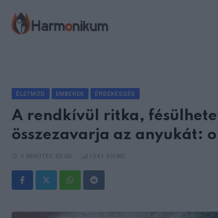
Skip
to
content
ÉLETMÓD
EMBEREK
ÉRDEKESSÉG
A rendkívül ritka, fésülhe
összezavarja az anyukát: or
3 MINUTES READ
1041
VIEWS
Whatsapp
Reddit