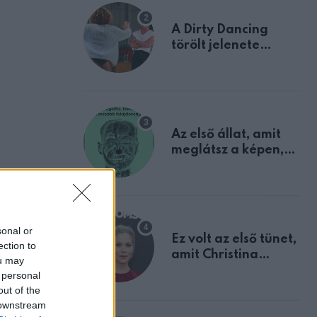
A Dirty Dancing
törölt jelenete
megerősíti azt, amit
mindannyian
sejtettünk
Az első állat, amit
meglátsz a képen,
elárulja legrosszabb
tulajdonságodat
sonal or
Ez volt az első tünet,
ection to
amit Christina
ou may
Applegate éveken
 personal
át félreértett, pedig
out of the
a szklerózis
 downstream
multiplex