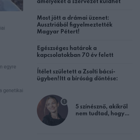
amelyeket a szervezet küldhet
Most jött a drámai üzenet:
Ausztriából figyelmeztették
iai
Magyar Pétert!
Egészséges határok a
kapcsolatokban 70 év felett
án egyre
Ítélet született a Zsolti bácsi-
ügyben!Itt a bíróság döntése:
a genetikai
5 színésznő, akikről
nem tudtad, hogy
fiúként születtek