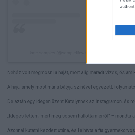
authenti
kate samples (@samplelifewithme) által megosztott be
Nehéz volt megmosni a haját, mert alig maradt vizes, és amik
A haja, amely most már a bátyja színével egyezett, folyamato
De aztán egy idegen üzent Katelynnek az Instagramon, és me
„Ideges lettem, mert még sosem hallottam erről” – mondta a 
Azonnal kutatni kezdett utána, és felhívta a fia gyermekorvos