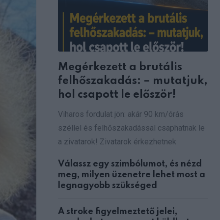
Megérkezett a brutális
felhőszakadás: – mutatjuk,
hol csapott le először!
Viharos fordulat jön: akár 90 km/órás
széllel és felhőszakadással csaphatnak le
a zivatarok! Zivatarok érkezhetnek
Válassz egy szimbólumot, és nézd
meg, milyen üzenetre lehet most a
legnagyobb szükséged
A stroke figyelmeztető jelei,