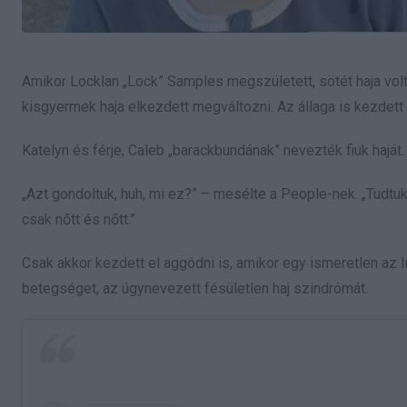
Amikor Locklan „Lock” Samples megszületett, sötét haja vol
kisgyermek haja elkezdett megváltozni. Az állaga is kezdett
Katelyn és férje, Caleb „barackbundának” nevezték fiuk haját.
„Azt gondoltuk, huh, mi ez?” – mesélte a People-nek. „Tudtu
csak nőtt és nőtt.”
Csak akkor kezdett el aggódni is, amikor egy ismeretlen az I
betegséget, az úgynevezett fésületlen haj szindrómát.