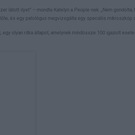
zer látott ilyet” – mondta Katelyn a People-nek. „Nem gondolta,
belőle, és egy patológus megvizsgálta egy speciális mikroszkóp al
, egy olyan ritka állapot, amelynek mindössze 100 igazolt esete