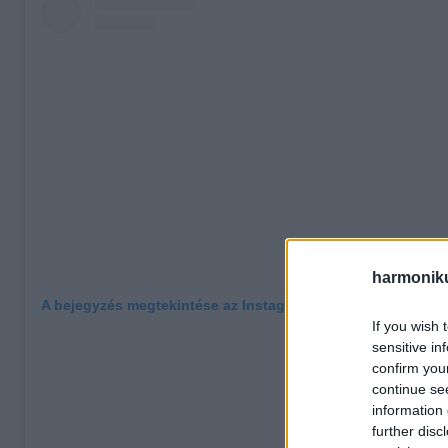
harmonik
A bejegyzés megtekintése az Instagramon
If you wish 
sensitive in
confirm you
continue se
information 
further disc