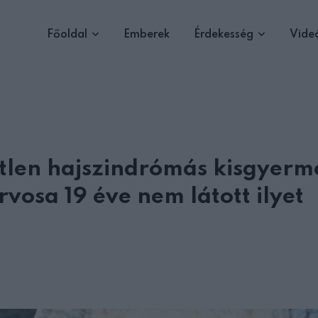
Főoldal
Emberek
Érdekesség
Vide
tetlen hajszindrómás kisgyerm
vosa 19 éve nem látott ilyet