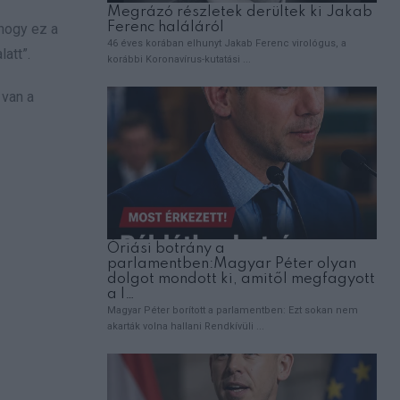
 hogy ez a
att”.
 van a