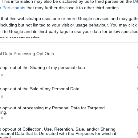
. This information may also be disclosed by us to third parties on the
IA
Participants
that may further disclose it to other third parties.
 that this website/app uses one or more Google services and may gath
including but not limited to your visit or usage behaviour. You may click 
 to Google and its third-party tags to use your data for below specifi
ogle consent section.
l Data Processing Opt Outs
bejegyzés
o opt-out of the Sharing of my personal data.
anyja azonban elmondta a Fox 5 Atlanta televíziónak, hogy amikor
In
o opt-out of the Sale of my Personal Data.
In
is ilyen volt-e a hajam” –
mondta.
to opt-out of processing my Personal Data for Targeted
ing.
In
o opt-out of Collection, Use, Retention, Sale, and/or Sharing
ersonal Data that Is Unrelated with the Purposes for which it
lected.