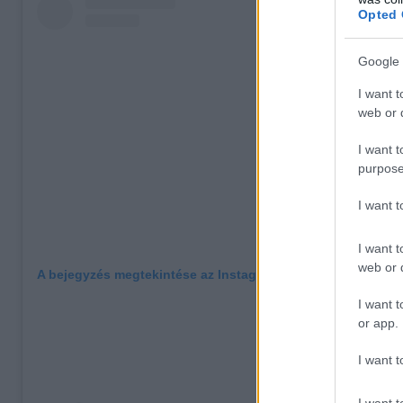
Opted 
Google 
I want t
web or d
I want t
purpose
I want 
I want t
web or d
A bejegyzés megtekintése az Instagramon
I want t
or app.
I want t
I want t