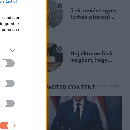
B’s List of
egyértelmű jele volt
5 ok, amiért egyes
férfiak a karcsú
er and store
to grant or
nőket részesítik
ed purposes
előnyben
Hajléktalan férfi
megkért, hogy
vegyek neki kávét a
 Lock
születésnapján –
órákkal később
mellettem ült az első
osztályon