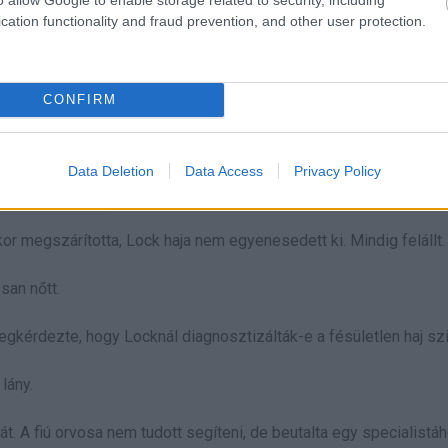
cation functionality and fraud prevention, and other user protection.
CONFIRM
Data Deletion
Data Access
Privacy Policy
jegyzés
or megszárította, Lock haja nem egyenesedett ki. Mindig felállt.
san nőtt.
gkérdezte, hogy Locknál diagnosztizálták-e a fésületlen haj sz
lány.
át. A fiú orvosa nem tudott segíteni, de beutalta egy specialistáh