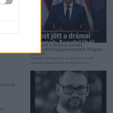
indrómát.
oz.