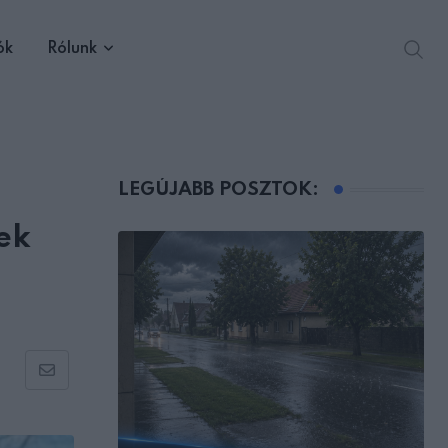
ók
Rólunk
LEGÚJABB POSZTOK:
ek
Share
via
Email