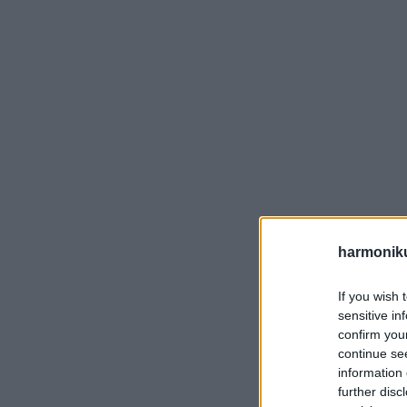
harmonik
If you wish 
sensitive in
confirm you
continue se
information 
further disc