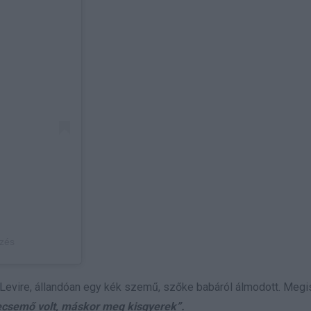
yzés
na Levire, állandóan egy kék szemű, szőke babáról álmodott. Megi
ecsemő volt, máskor meg kisgyerek”.