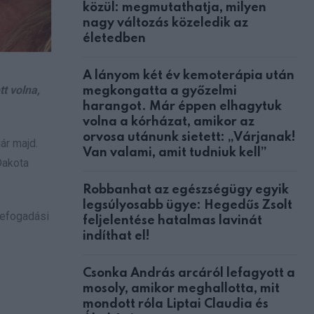
közül: megmutathatja, milyen
nagy változás közeledik az
életedben
A lányom két év kemoterápia után
t volna,
megkongatta a győzelmi
harangot. Már éppen elhagytuk
volna a kórházat, amikor az
orvosa utánunk sietett: „Várjanak!
ár majd.
Van valami, amit tudniuk kell”
Dakota
Robbanhat az egészségügy egyik
legsúlyosabb ügye: Hegedűs Zsolt
befogadási
feljelentése hatalmas lavinát
indíthat el!
Csonka András arcáról lefagyott a
mosoly, amikor meghallotta, mit
mondott róla Liptai Claudia és