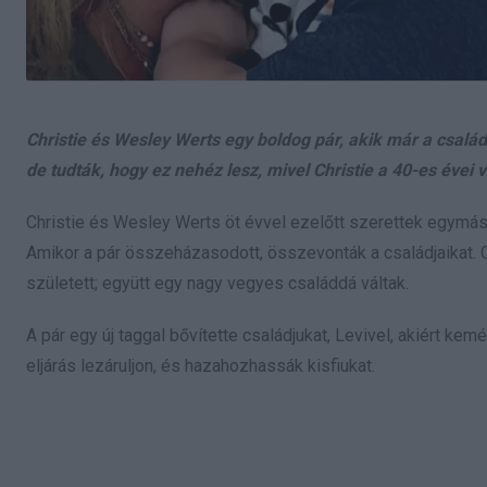
Christie és Wesley Werts egy boldog pár, akik már a csalá
de tudták, hogy ez nehéz lesz, mivel Christie a 40-es évei v
Christie és Wesley Werts öt évvel ezelőtt szerettek egymás
Amikor a pár összeházasodott, összevonták a családjaikat.
született; együtt egy nagy vegyes családdá váltak.
A pár egy új taggal bővítette családjukat, Levivel, akiért k
eljárás lezáruljon, és hazahozhassák kisfiukat.