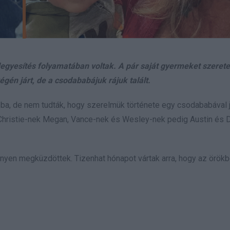
degyesítés folyamatában voltak. A pár saját gyermeket szeretet
égén járt, de a csodababájuk rájuk talált.
ba, de nem tudták, hogy szerelmük története egy csodababával j
 Christie-nek Megan, Vance-nek és Wesley-nek pedig Austin és 
eményen megküzdöttek. Tizenhat hónapot vártak arra, hogy az örök