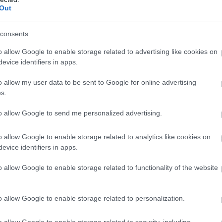
Out
consents
o allow Google to enable storage related to advertising like cookies on
evice identifiers in apps.
o allow my user data to be sent to Google for online advertising
s.
to allow Google to send me personalized advertising.
o allow Google to enable storage related to analytics like cookies on
evice identifiers in apps.
kapcsolatos komplikációk miatt meghalt. Christie és Wesley ne
ól és a kisfiúról, akinek nem volt senkije, aki gondoskodjon róla.
o allow Google to enable storage related to functionality of the website
, mintha tudta volna, hogy a nő magához akarja venni. Christie
o allow Google to enable storage related to personalization.
akarta, hogy Levi bizonytalan környezetben nőjön fel.
o allow Google to enable storage related to security, including