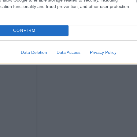
ozzanak, de mivel Christie a negyvenes évei végén járt, tudta, 
cation functionality and fraud prevention, and other user protection.
CONFIRM
Data Deletion
Data Access
Privacy Policy