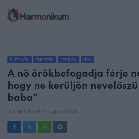
Skip
to
content
ÉLETMÓD
EMBEREK
FÉRFIAK
NŐK
A nő örökbefogadja férje n
hogy ne kerüljön nevelőszü
baba”
5 MINUTES READ
694
VIEWS
Whatsapp
Reddit