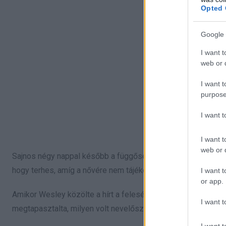
Opted 
Google 
I want t
web or d
I want t
purpose
I want 
I want t
web or d
Sajnos négy nappal később a függősége és a koronavírussal 
hogy terhes, amíg a nővére nem tájékoztatta a férjét a halálár
I want t
or app.
Amikor Wesley közölte a hírt a feleségével, szinte úgy érezte
I want t
megtapasztalta, milyen volt nevelőszülőknél élni, ezért nem 
I want t