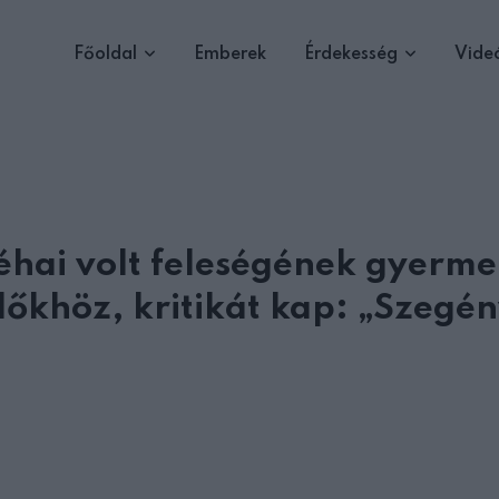
Főoldal
Emberek
Érdekesség
Vide
éhai volt feleségének gyerme
lőkhöz, kritikát kap: „Szegé