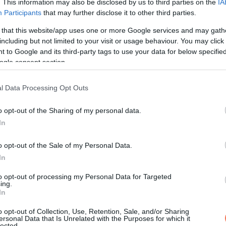
. This information may also be disclosed by us to third parties on the
IA
Participants
that may further disclose it to other third parties.
 hogy Christie és családja számára szó szerint valóra vált álom vo
 that this website/app uses one or more Google services and may gath
including but not limited to your visit or usage behaviour. You may click 
 to Google and its third-party tags to use your data for below specifi
ogle consent section.
Wesley korábbi párja volt, akit egy másik férfival tartott össze
k voltak. A fiú biológiai édesanyja állítólag terhessége alatt d
l Data Processing Opt Outs
 világra.
o opt-out of the Sharing of my personal data.
In
o opt-out of the Sale of my Personal Data.
In
to opt-out of processing my Personal Data for Targeted
ing.
In
o opt-out of Collection, Use, Retention, Sale, and/or Sharing
ersonal Data that Is Unrelated with the Purposes for which it
lected.