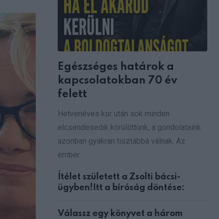
via
Email
Egészséges határok a
kapcsolatokban 70 év
felett
Hetvenéves kor után sok minden
elcsendesedik körülöttünk, a gondolataink
azonban gyakran tisztábbá válnak. Az
ember
Ítélet született a Zsolti bácsi-
ügyben!Itt a bíróság döntése:
Válassz egy könyvet a három