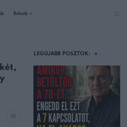
ók
Rólunk
LEGÚJABB POSZTOK:
két,
ny
Share