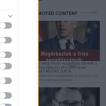
születésnapján –
órákkal később
mellettem ült az első
osztályon
m tudta,