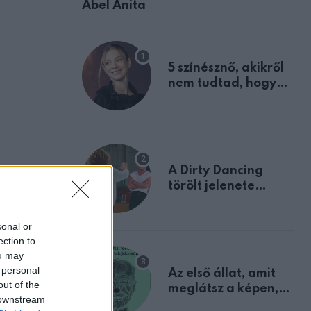
Ábel Anita
5 színésznő, akikről
nem tudtad, hogy
fiúként születtek
A Dirty Dancing
törölt jelenete
megerősíti azt, amit
mindannyian
sonal or
sejtettünk
ection to
ou may
 personal
Az első állat, amit
out of the
meglátsz a képen,
 downstream
elárulja legrosszabb