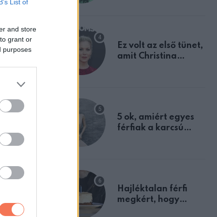
B’s List of
tulajdonságodat
lt.
er and store
to grant or
Ez volt az első tünet,
ed purposes
amit Christina
Applegate éveken
. A
át félreértett, pedig
rogozott,
a szklerózis
multiplex
egyértelmű jele volt
5 ok, amiért egyes
férfiak a karcsú
nőket részesítik
előnyben
Hajléktalan férfi
megkért, hogy
vegyek neki kávét a