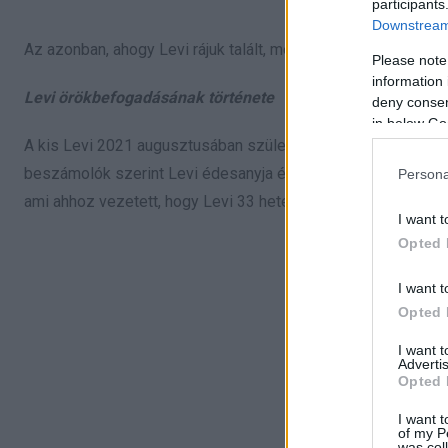
participants
Downstream 
Az azonban, ahogy Levi rájuk talált, megható volt, olyannyira,
Please note
information 
Levi örökbefogadásának története
deny consent
in below Go
A kis Levi 2021 augusztusában született Texasban. Édesanyja 
beszámolók szerint Levi édesanyja és élettársa drogfogyasztó
Persona
ami ahhoz vezetett, hogy Levi 33 hetes koraszülöttként jött a
I want t
Opted 
I want t
Opted 
I want 
Advertis
Opted 
I want t
of my P
was col