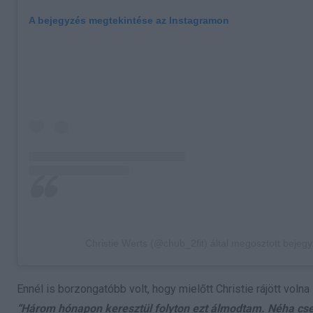
A bejegyzés megtekintése az Instagramon
Christie Werts (@chub_2fit) által megosztott bejeg
Ennél is borzongatóbb volt, hogy mielőtt Christie rájött vol
“Három hónapon keresztül folyton ezt álmodtam. Néha cs